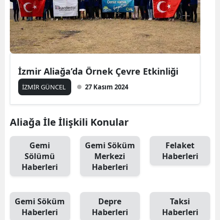
İzmir Aliağa’da Örnek Çevre Etkinliği
İZMİR GÜNCEL
27 Kasım 2024
Aliağa İle İlişkili Konular
Gemi
Gemi Söküm
Felaket
Sölümü
Merkezi
Haberleri
Haberleri
Haberleri
Gemi Söküm
Depre
Taksi
Haberleri
Haberleri
Haberleri