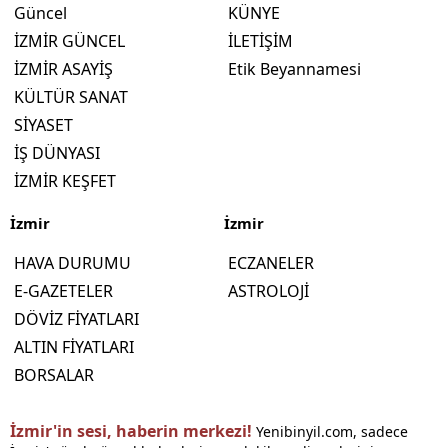
Güncel
KÜNYE
İZMİR GÜNCEL
İLETİŞİM
İZMİR ASAYİŞ
Etik Beyannamesi
KÜLTÜR SANAT
SİYASET
İŞ DÜNYASI
İZMİR KEŞFET
İzmir
İzmir
HAVA DURUMU
ECZANELER
E-GAZETELER
ASTROLOJİ
DÖVİZ FİYATLARI
ALTIN FİYATLARI
BORSALAR
İzmir'in sesi, haberin merkezi!
Yenibinyil.com, sadece