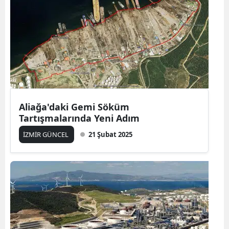
Aliağa'daki Gemi Söküm
Tartışmalarında Yeni Adım
İZMİR GÜNCEL
21 Şubat 2025