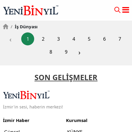
/
İş Dünyası
‹
1
2
3
4
5
6
7
›
8
9
SON GELİŞMELER
İzmir'in sesi, haberin merkezi!
İzmir Haber
Kurumsal