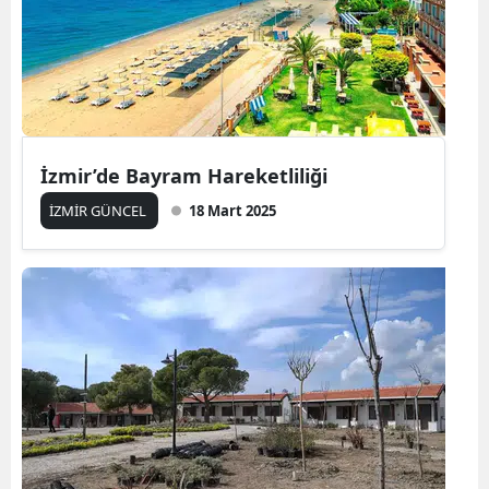
İzmir’de Bayram Hareketliliği
İZMİR GÜNCEL
18 Mart 2025