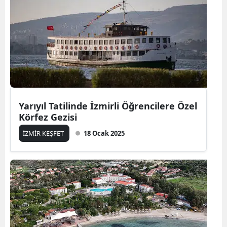
Yarıyıl Tatilinde İzmirli Öğrencilere Özel
Körfez Gezisi
İZMİR KEŞFET
18 Ocak 2025