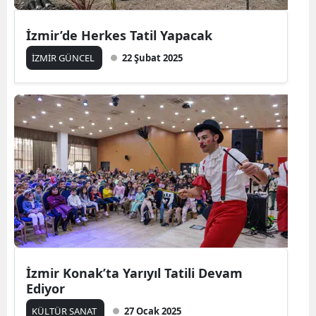
İzmir’de Herkes Tatil Yapacak
İZMİR GÜNCEL
22 Şubat 2025
İzmir Konak’ta Yarıyıl Tatili Devam
Ediyor
KÜLTÜR SANAT
27 Ocak 2025