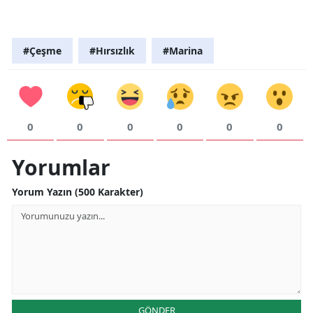
#Çeşme
#Hırsızlık
#Marina
0
0
0
0
0
0
Yorumlar
Yorum Yazın (500 Karakter)
GÖNDER