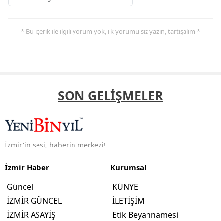
* Bu içerik ile ilgili yorum yok, ilk yorumu siz yazın, tartışalım *
SON GELİŞMELER
İzmir'in sesi, haberin merkezi!
İzmir Haber
Kurumsal
Güncel
KÜNYE
İZMİR GÜNCEL
İLETİŞİM
İZMİR ASAYİŞ
Etik Beyannamesi