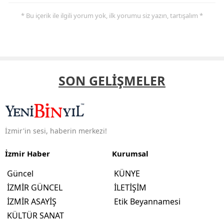
* Bu içerik ile ilgili yorum yok, ilk yorumu siz yazın, tartışalım *
SON GELİŞMELER
İzmir'in sesi, haberin merkezi!
İzmir Haber
Kurumsal
Güncel
KÜNYE
İZMİR GÜNCEL
İLETİŞİM
İZMİR ASAYİŞ
Etik Beyannamesi
KÜLTÜR SANAT