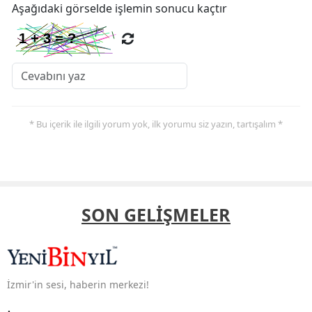
Aşağıdaki görselde işlemin sonucu kaçtır
* Bu içerik ile ilgili yorum yok, ilk yorumu siz yazın, tartışalım *
SON GELİŞMELER
İzmir'in sesi, haberin merkezi!