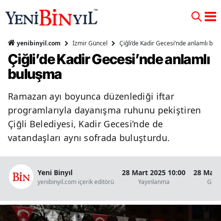
İzmir Güncel
Çiğli’de Kadir Gecesi’nde anlamlı bu
yenibinyil.com
Çiğli’de Kadir Gecesi’nde anlamlı
buluşma
Ramazan ayı boyunca düzenlediği iftar
programlarıyla dayanışma ruhunu pekiştiren
Çiğli Belediyesi, Kadir Gecesi’nde de
vatandaşları aynı sofrada buluşturdu.
Yeni Binyıl
28 Mart 2025 10:00
28 Mart
yenibinyil.com içerik editörü
Yayınlanma
Günc