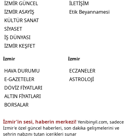
İZMİR GÜNCEL
İLETİŞİM
İZMİR ASAYİŞ
Etik Beyannamesi
KÜLTÜR SANAT
SİYASET
İŞ DÜNYASI
İZMİR KEŞFET
İzmir
İzmir
HAVA DURUMU
ECZANELER
E-GAZETELER
ASTROLOJİ
DÖVİZ FİYATLARI
ALTIN FİYATLARI
BORSALAR
İzmir'in sesi, haberin merkezi!
Yenibinyil.com, sadece
İzmir'e özel güncel haberleri, son dakika gelişmelerini ve
şehrin nabzını tutan içerikleri sunar