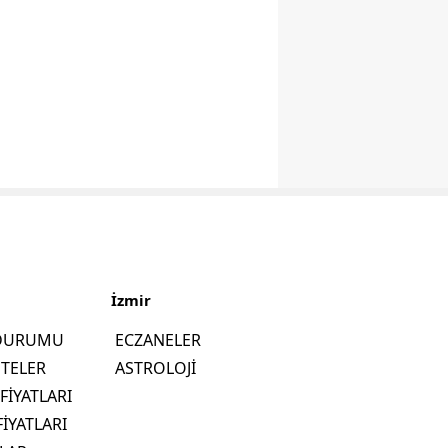
İzmir
 DURUMU
ECZANELER
ETELER
ASTROLOJİ
FİYATLARI
FİYATLARI