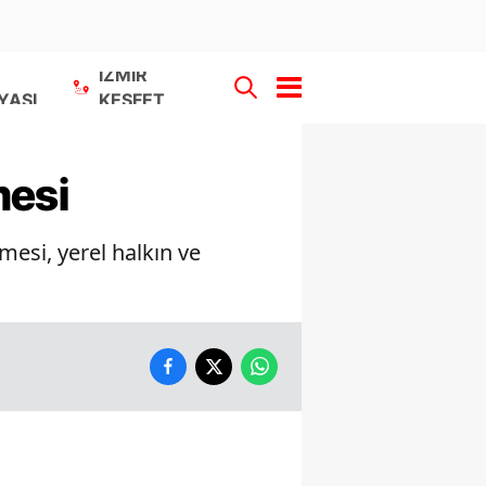
İZMİR
YASI
KEŞFET
mesi
mesi, yerel halkın ve