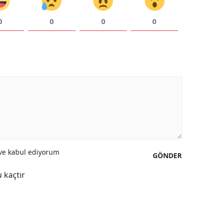
0
0
0
0
e kabul ediyorum
GÖNDER
 kaçtır