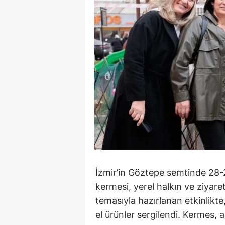
İzmir’in Göztepe semtinde 28-2
kermesi, yerel halkın ve ziyaretç
temasıyla hazırlanan etkinlikte, 
el ürünler sergilendi. Kermes, al