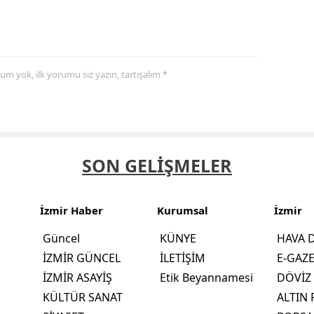
yorum yok, ilk yorumu siz yazın, tartışalım *
SON GELİŞMELER
İzmir Haber
Kurumsal
İzmir
Güncel
KÜNYE
HAVA
İZMİR GÜNCEL
İLETİŞİM
E-GAZ
İZMİR ASAYİŞ
Etik Beyannamesi
DÖVİZ 
KÜLTÜR SANAT
ALTIN 