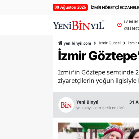
08 Ağustos 2026
İZMİR NÖBETÇİ ECZANEL
İZMİR
GÜNC
İzmir Güncel
İzmir 
yenibinyil.com
İzmir Göztepe’
İzmir’in Göztepe semtinde 28
ziyaretçilerin yoğun ilgisiyle 
Yeni Binyıl
31 A
yenibinyil.com içerik editörü