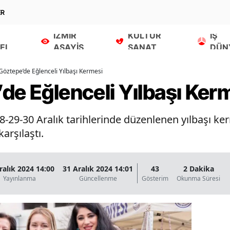
ER
İZMİR
KÜLTÜR
İŞ
EL
ASAYİŞ
SANAT
DÜN
Göztepe’de Eğlenceli Yılbaşı Kermesi
de Eğlenceli Yılbaşı Ker
-29-30 Aralık tarihlerinde düzenlenen yılbaşı ker
karşılaştı.
ralık 2024 14:00
31 Aralık 2024 14:01
43
2 Dakika
Yayınlanma
Güncellenme
Gösterim
Okunma Süresi