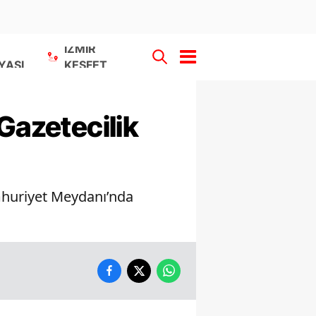
İZMİR
YASI
KEŞFET
Gazetecilik
umhuriyet Meydanı’nda