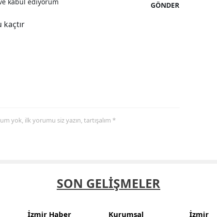
e kabul ediyorum
GÖNDER
 kaçtır
yorum yok, ilk yorumu siz yazın, tartışalım *
SON GELİŞMELER
İzmir Haber
Kurumsal
İzmir