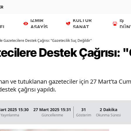
ER
İZMİR
KÜLTÜR
İŞ
EL
ASAYİŞ
SANAT
DÜN
de Gazetecilere Destek Çağrısı: "Gazetecilik Suç Değildir"
ecilere Destek Çağrısı: "
lınan ve tutuklanan gazeteciler için 27 Mart’ta C
estek çağrısı yapıldı.
art 2025 15:30
27 Mart 2025 15:31
31
2 Dakika
Yayınlanma
Güncellenme
Gösterim
Okunma Süresi