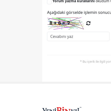
Yorum yazma kurallarını
okudum v
Aşağıdaki görselde işlemin sonucu
* Bu içerik ile ilgili 