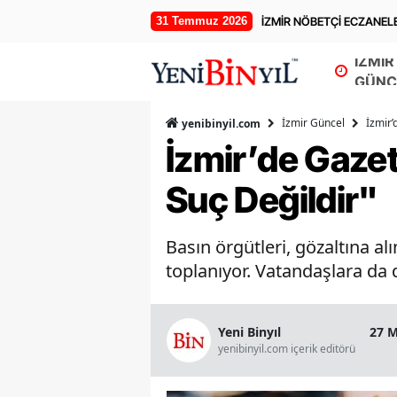
31 Temmuz 2026
İZMİR NÖBETÇİ ECZANEL
İZMİR
GÜNC
İzmir Güncel
İzmir’
yenibinyil.com
İzmir’de Gazet
Suç Değildir"
Basın örgütleri, gözaltına a
toplanıyor. Vatandaşlara da d
Yeni Binyıl
27 M
yenibinyil.com içerik editörü