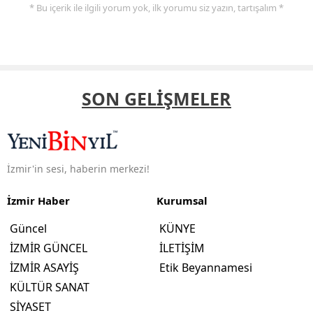
* Bu içerik ile ilgili yorum yok, ilk yorumu siz yazın, tartışalım *
SON GELİŞMELER
İzmir'in sesi, haberin merkezi!
İzmir Haber
Kurumsal
Güncel
KÜNYE
İZMİR GÜNCEL
İLETİŞİM
İZMİR ASAYİŞ
Etik Beyannamesi
KÜLTÜR SANAT
SİYASET