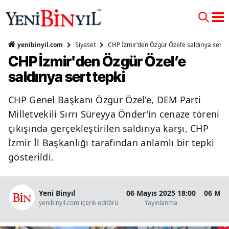
Siyaset
CHP İzmir'den Özgür Özel’e saldırıya sert t
yenibinyil.com
CHP İzmir'den Özgür Özel’e
saldırıya sert tepki
CHP Genel Başkanı Özgür Özel’e, DEM Parti
Milletvekili Sırrı Süreyya Önder’in cenaze töreni
çıkışında gerçekleştirilen saldırıya karşı, CHP
İzmir İl Başkanlığı tarafından anlamlı bir tepki
gösterildi.
Yeni Binyıl
06 Mayıs 2025 18:00
06 May
yenibinyil.com içerik editörü
Yayınlanma
Gü