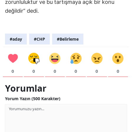
zorunluluktur ve bu tartışmaya açık bir konu
değildir” dedi.
#aday
#CHP
#Belirleme
0
0
0
0
0
0
Yorumlar
Yorum Yazın (500 Karakter)