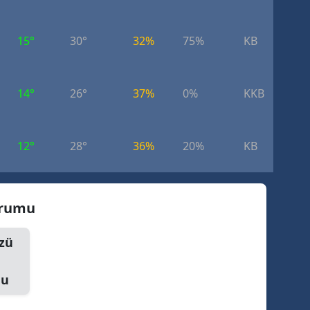
15°
30°
32%
75%
KB
4.
14°
26°
37%
0%
KKB
6.
12°
28°
36%
20%
KB
4.
urumu
zü
mu