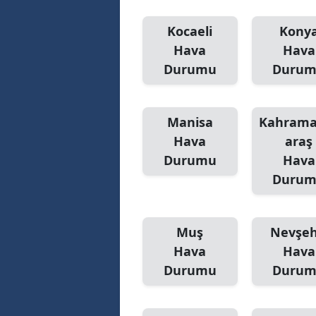
Kocaeli
Kony
Hava
Hava
Durumu
Duru
Manisa
Kahram
Hava
araş
Durumu
Hava
Duru
Muş
Nevşeh
Hava
Hava
Durumu
Duru