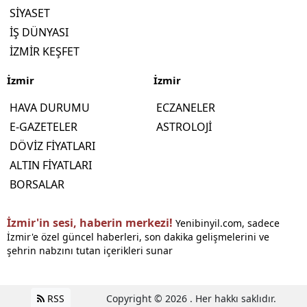
SİYASET
İŞ DÜNYASI
İZMİR KEŞFET
İzmir
İzmir
HAVA DURUMU
ECZANELER
E-GAZETELER
ASTROLOJİ
DÖVİZ FİYATLARI
ALTIN FİYATLARI
BORSALAR
İzmir'in sesi, haberin merkezi!
Yenibinyil.com, sadece
İzmir'e özel güncel haberleri, son dakika gelişmelerini ve
şehrin nabzını tutan içerikleri sunar
RSS
Copyright © 2026 . Her hakkı saklıdır.