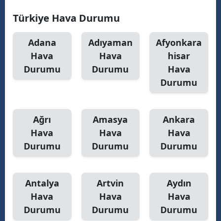
Türkiye Hava Durumu
Adana
Adıyaman
Afyonkara
Hava
Hava
hisar
Durumu
Durumu
Hava
Durumu
Ağrı
Amasya
Ankara
Hava
Hava
Hava
Durumu
Durumu
Durumu
Antalya
Artvin
Aydın
Hava
Hava
Hava
Durumu
Durumu
Durumu