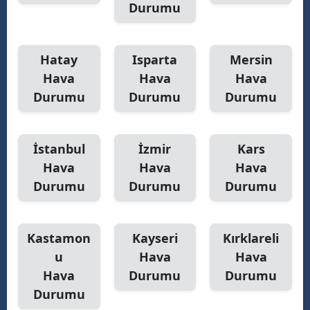
Durumu
Hatay
Isparta
Mersin
Hava
Hava
Hava
Durumu
Durumu
Durumu
İstanbul
İzmir
Kars
Hava
Hava
Hava
Durumu
Durumu
Durumu
Kastamon
Kayseri
Kırklareli
u
Hava
Hava
Hava
Durumu
Durumu
Durumu