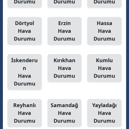
Durumu
Durumu
Durumu
Dörtyol
Erzin
Hassa
Hava
Hava
Hava
Durumu
Durumu
Durumu
İskenderu
Kırıkhan
Kumlu
n
Hava
Hava
Hava
Durumu
Durumu
Durumu
Reyhanlı
Samandağ
Yayladağı
Hava
Hava
Hava
Durumu
Durumu
Durumu