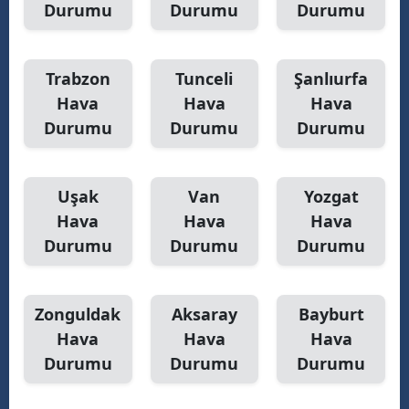
Durumu
Durumu
Durumu
Trabzon
Tunceli
Şanlıurfa
Hava
Hava
Hava
Durumu
Durumu
Durumu
Uşak
Van
Yozgat
Hava
Hava
Hava
Durumu
Durumu
Durumu
Zonguldak
Aksaray
Bayburt
Hava
Hava
Hava
Durumu
Durumu
Durumu