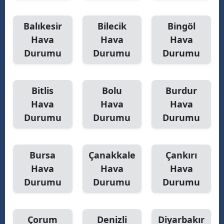
Balıkesir
Bilecik
Bingöl
Hava
Hava
Hava
Durumu
Durumu
Durumu
Bitlis
Bolu
Burdur
Hava
Hava
Hava
Durumu
Durumu
Durumu
Bursa
Çanakkale
Çankırı
Hava
Hava
Hava
Durumu
Durumu
Durumu
Çorum
Denizli
Diyarbakır