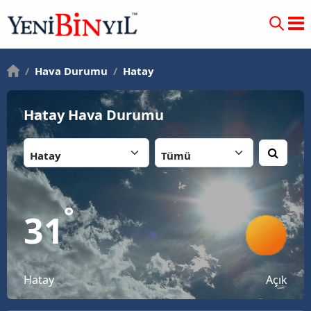
/
Hava Durumu
/
Hatay
Hatay Hava Durumu
İl:
İlçe:
°
31
Hatay
Açık