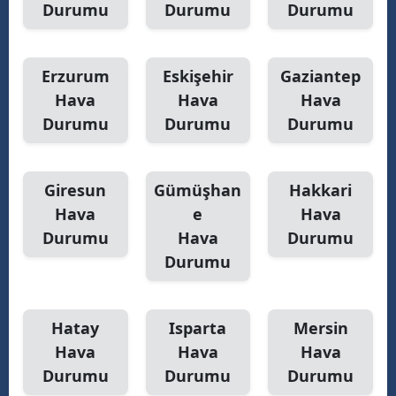
Durumu
Durumu
Durumu
Erzurum
Eskişehir
Gaziantep
Hava
Hava
Hava
Durumu
Durumu
Durumu
Giresun
Gümüşhan
Hakkari
Hava
e
Hava
Durumu
Hava
Durumu
Durumu
Hatay
Isparta
Mersin
Hava
Hava
Hava
Durumu
Durumu
Durumu