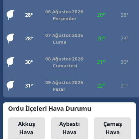
06 Ağustos 2026
28°
20°
28°
Perşembe
07 Ağustos 2026
28°
20°
28°
Cuma
08 Ağustos 2026
30°
21°
30°
Cumartesi
09 Ağustos 2026
31°
22°
31°
Pazar
Ordu İlçeleri Hava Durumu
Akkuş
Aybastı
Çamaş
Hava
Hava
Hava