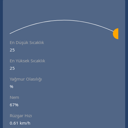
En Düşük Sıcaklık
25
En Yüksek Sıcaklık
25
Yağmur Olasılığı
%
Nem
67%
Rüzgar Hızı
0.61 km/h