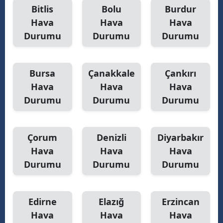
Bitlis
Bolu
Burdur
Hava
Hava
Hava
Durumu
Durumu
Durumu
Bursa
Çanakkale
Çankırı
Hava
Hava
Hava
Durumu
Durumu
Durumu
Çorum
Denizli
Diyarbakır
Hava
Hava
Hava
Durumu
Durumu
Durumu
Edirne
Elazığ
Erzincan
Hava
Hava
Hava