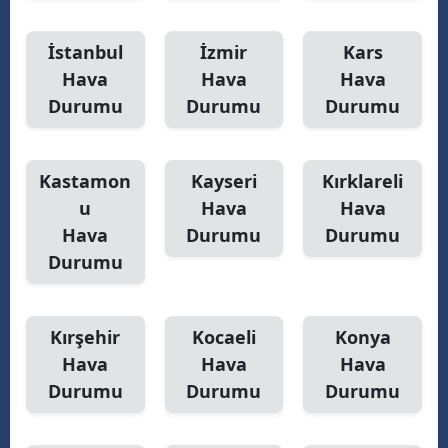
İstanbul
İzmir
Kars
Hava
Hava
Hava
Durumu
Durumu
Durumu
Kastamon
Kayseri
Kırklareli
u
Hava
Hava
Hava
Durumu
Durumu
Durumu
Kırşehir
Kocaeli
Konya
Hava
Hava
Hava
Durumu
Durumu
Durumu