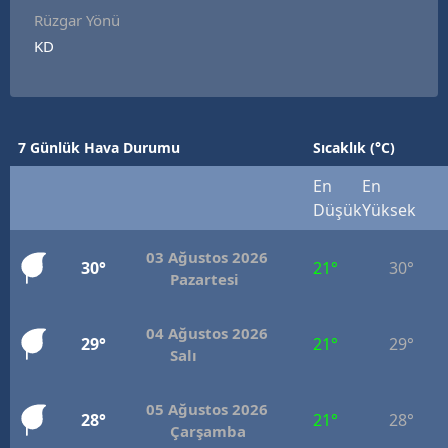
Rüzgar Yönü
KD
7 Günlük Hava Durumu
Sıcaklık (°C)
En
En
Düşük
Yüksek
03 Ağustos 2026
30°
21°
30°
Pazartesi
04 Ağustos 2026
29°
21°
29°
Salı
05 Ağustos 2026
28°
21°
28°
Çarşamba