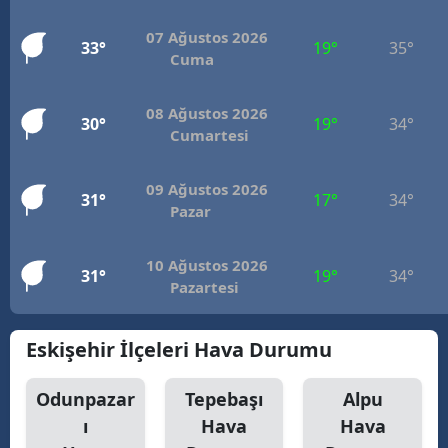
07 Ağustos 2026
33°
19°
35°
Cuma
08 Ağustos 2026
30°
19°
34°
Cumartesi
09 Ağustos 2026
31°
17°
34°
Pazar
10 Ağustos 2026
31°
19°
34°
Pazartesi
Eskişehir İlçeleri Hava Durumu
Odunpazar
Tepebaşı
Alpu
ı
Hava
Hava