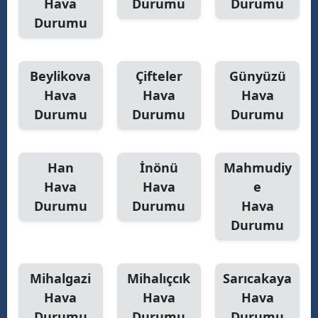
Hava
Durumu
Durumu
Durumu
Beylikova
Çifteler
Günyüzü
Hava
Hava
Hava
Durumu
Durumu
Durumu
Han
İnönü
Mahmudiy
Hava
Hava
e
Durumu
Durumu
Hava
Durumu
Mihalgazi
Mihalıçcık
Sarıcakaya
Hava
Hava
Hava
Durumu
Durumu
Durumu