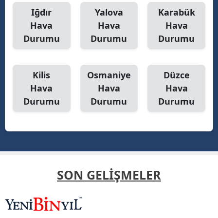
Iğdır
Yalova
Karabük
Hava
Hava
Hava
Durumu
Durumu
Durumu
Kilis
Osmaniye
Düzce
Hava
Hava
Hava
Durumu
Durumu
Durumu
SON GELİŞMELER