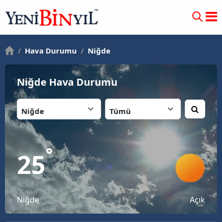
/
Hava Durumu
/
Niğde
Niğde Hava Durumu
İl:
İlçe:
°
25
Niğde
Açık