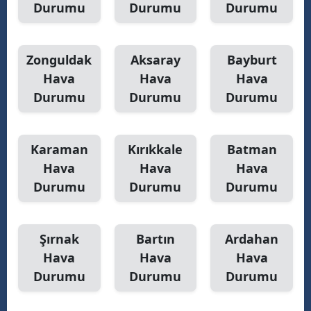
Durumu
Durumu
Durumu
Zonguldak
Aksaray
Bayburt
Hava
Hava
Hava
Durumu
Durumu
Durumu
Karaman
Kırıkkale
Batman
Hava
Hava
Hava
Durumu
Durumu
Durumu
Şırnak
Bartın
Ardahan
Hava
Hava
Hava
Durumu
Durumu
Durumu