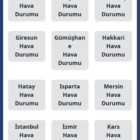
Hava
Hava
Hava
Durumu
Durumu
Durumu
Giresun
Gümüşhan
Hakkari
Hava
e
Hava
Durumu
Hava
Durumu
Durumu
Hatay
Isparta
Mersin
Hava
Hava
Hava
Durumu
Durumu
Durumu
İstanbul
İzmir
Kars
Hava
Hava
Hava