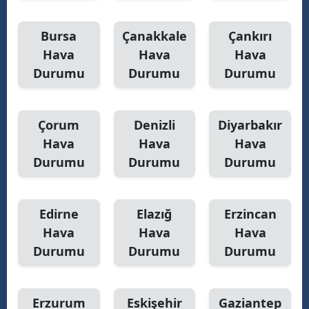
Bursa
Çanakkale
Çankırı
Hava
Hava
Hava
Durumu
Durumu
Durumu
Çorum
Denizli
Diyarbakır
Hava
Hava
Hava
Durumu
Durumu
Durumu
Edirne
Elazığ
Erzincan
Hava
Hava
Hava
Durumu
Durumu
Durumu
Erzurum
Eskişehir
Gaziantep