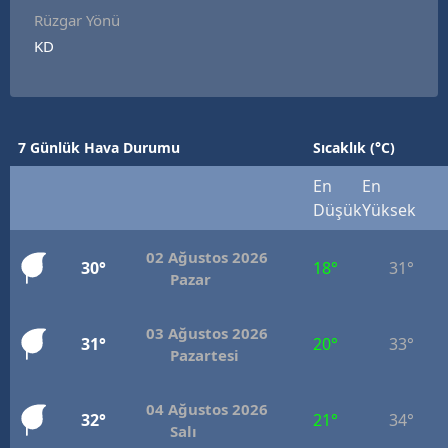
Rüzgar Yönü
KD
7 Günlük Hava Durumu
Sıcaklık (°C)
En
En
Düşük
Yüksek
02 Ağustos 2026
30°
18°
31°
Pazar
03 Ağustos 2026
31°
20°
33°
Pazartesi
04 Ağustos 2026
32°
21°
34°
Salı