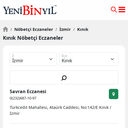
/
Nöbetçi Eczaneler
/
İzmir
/
Kınık
Kınık Nöbetçi Eczaneler
İl
İlçe
Savran Eczanesi
0(232)687-10-97
Türkcedıt Mahallesi, Ataürk Caddesi, No:142/E Kınık /
İzmir