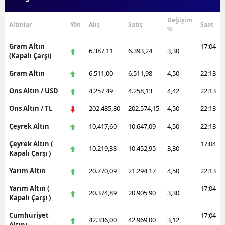
Değişim
Altınlar
Yön
Alış
Satış
Saat
%
Gram Altın
17:04
6.387,11
6.393,24
3,30
(Kapalı Çarşı)
Gram Altın
6.511,00
6.511,98
4,50
22:13
Ons Altın / USD
4.257,49
4.258,13
4,42
22:13
Ons Altın / TL
202.485,80
202.574,15
4,50
22:13
Çeyrek Altın
10.417,60
10.647,09
4,50
22:13
Çeyrek Altın (
17:04
10.219,38
10.452,95
3,30
Kapalı Çarşı )
Yarım Altın
20.770,09
21.294,17
4,50
22:13
Yarım Altın (
17:04
20.374,89
20.905,90
3,30
Kapalı Çarşı )
Cumhuriyet
17:04
42.336,00
42.969,00
3,12