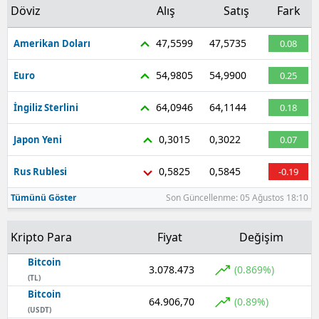
Döviz
Alış
Satış
Fark
47,5599
47,5735
Amerikan Doları
0.08
54,9805
54,9900
Euro
0.25
64,0946
64,1144
İngiliz Sterlini
0.18
0,3015
0,3022
Japon Yeni
0.07
0,5825
0,5845
Rus Rublesi
-0.19
Tümünü Göster
Son Güncellenme: 05 Ağustos 18:10
Kripto Para
Fiyat
Değişim
Bitcoin
3.078.473
(0.869%)
(TL)
Bitcoin
64.906,70
(0.89%)
(USDT)