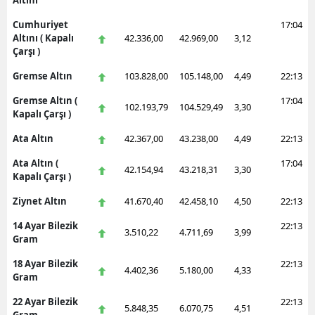
Altını
Cumhuriyet
17:04
Altını ( Kapalı
42.336,00
42.969,00
3,12
Çarşı )
Gremse Altın
103.828,00
105.148,00
4,49
22:13
Gremse Altın (
17:04
102.193,79
104.529,49
3,30
Kapalı Çarşı )
Ata Altın
42.367,00
43.238,00
4,49
22:13
Ata Altın (
17:04
42.154,94
43.218,31
3,30
Kapalı Çarşı )
Ziynet Altın
41.670,40
42.458,10
4,50
22:13
14 Ayar Bilezik
22:13
3.510,22
4.711,69
3,99
Gram
18 Ayar Bilezik
22:13
4.402,36
5.180,00
4,33
Gram
22 Ayar Bilezik
22:13
5.848,35
6.070,75
4,51