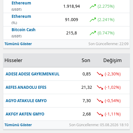
Ethereum
1.918,94
(2.275%)
(USDT)
Ethereum
91.009
(2.241%)
(TL)
Bitcoin Cash
215,8
(0.747%)
(USDT)
Tümünü Göster
Son Güncellenme: 22:09
Hisseler
Son
Değişim
0,85
(-2,30%)
ADESE ADESE GAYRIMENKUL
21,32
(-1,02%)
AEFES ANADOLU EFES
7,30
(-0,54%)
AGYO ATAKULE GMYO
2,68
(-1,11%)
AKFGY AKFEN GMYO
Tümünü Göster
Son Güncellenme: 05.08.2026 18:10