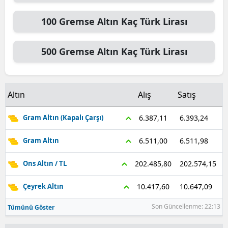
100
Gremse Altın
Kaç Türk Lirası
500
Gremse Altın
Kaç Türk Lirası
Altın
Alış
Satış
6.393,24
6.387,11
Gram Altın (Kapalı Çarşı)
6.511,98
6.511,00
Gram Altın
202.574,15
202.485,80
Ons Altın / TL
10.647,09
10.417,60
Çeyrek Altın
Son Güncellenme: 22:13
Tümünü Göster