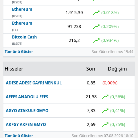
(USDT)
Ethereum
1.915,39
(0.018%)
(USDT)
Ethereum
91.238
(0.209%)
(TL)
Bitcoin Cash
216,2
(0.934%)
(USDT)
Tümünü Göster
Son Güncellenme: 19:44
Hisseler
Son
Değişim
0,85
(0,00%)
ADESE ADESE GAYRIMENKUL
21,58
(0,56%)
AEFES ANADOLU EFES
7,33
(0,41%)
AGYO ATAKULE GMYO
2,69
(0,75%)
AKFGY AKFEN GMYO
Tümünü Göster
Son Güncellenme: 07.08.2026 18:10