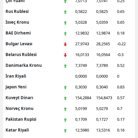
Çin Yuanı
7,0713
7,0741
0.25
Rus Rublesi
0,5822
0,5825
0.65
İsveç Kronu
5,0328
5,0359
0.65
BAE Dirhemi
12,9832
12,9874
0.18
Bulgar Levası
27,9743
28,2565
-0.22
Belarus Rublesi
16,0133
16,0564
-0.3
Danimarka Kronu
7,3749
7,3789
0.52
İran Riyali
0,0000
0,0000
0
Japon Yeni
0,3030
0,3040
0.83
Kuveyt Dinarı
154,2884
154,8473
0.57
Norveç Kronu
5,0199
5,0279
0.7
Pakistan Rupisi
0,1709
0,1727
0.17
Katar Riyali
12,5980
13,5316
0.16