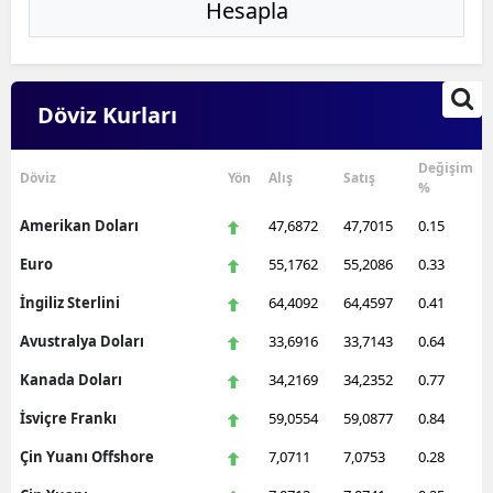
Hesapla
Döviz Kurları
Değişim
Döviz
Yön
Alış
Satış
%
Amerikan Doları
47,6872
47,7015
0.15
Euro
55,1762
55,2086
0.33
İngiliz Sterlini
64,4092
64,4597
0.41
Avustralya Doları
33,6916
33,7143
0.64
Kanada Doları
34,2169
34,2352
0.77
İsviçre Frankı
59,0554
59,0877
0.84
Çin Yuanı Offshore
7,0711
7,0753
0.28