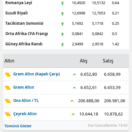
Romanya Leyi
10,4920
10,5132
0.64
Suudi Riyali
12,6998
12,7053
0.21
Tacikistan Somonisi
5,1692
5,1718
0.25
Orta Afrika CFA Frangı
0,0841
0,0842
0.5
Güney Afrika Randı
2,9499
2,9518
1.42
Altın
Alış
Satış
6.658,99
6.652,80
Gram Altın (Kapalı Çarşı)
6.653,59
6.652,61
Gram Altın
206.981,06
206.888,06
Ons Altın / TL
10.878,62
10.644,18
Çeyrek Altın
Son Güncellenme: 19:43
Tümünü Göster