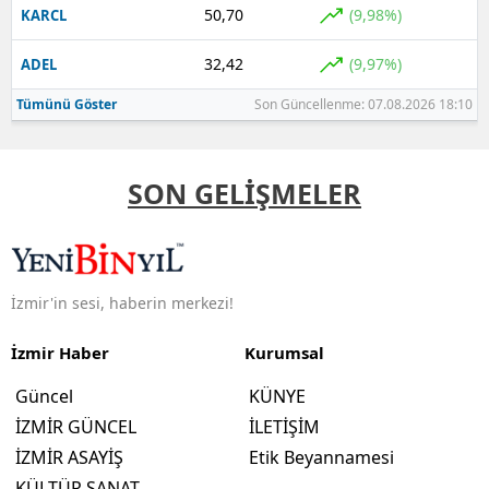
50,70
(9,98%)
KARCL
32,42
(9,97%)
ADEL
Tümünü Göster
Son Güncellenme: 07.08.2026 18:10
SON GELİŞMELER
İzmir'in sesi, haberin merkezi!
İzmir Haber
Kurumsal
Güncel
KÜNYE
İZMİR GÜNCEL
İLETİŞİM
İZMİR ASAYİŞ
Etik Beyannamesi
KÜLTÜR SANAT