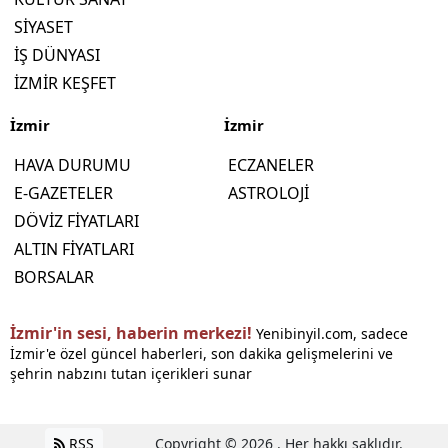
SİYASET
İŞ DÜNYASI
İZMİR KEŞFET
İzmir
İzmir
HAVA DURUMU
ECZANELER
E-GAZETELER
ASTROLOJİ
DÖVİZ FİYATLARI
ALTIN FİYATLARI
BORSALAR
İzmir'in sesi, haberin merkezi!
Yenibinyil.com, sadece
İzmir'e özel güncel haberleri, son dakika gelişmelerini ve
şehrin nabzını tutan içerikleri sunar
RSS
Copyright © 2026 . Her hakkı saklıdır.