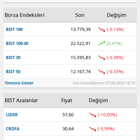
Borsa Endeksleri
Son
Değişim
13.779,39
(-0.14%)
BIST 100
22.522,91
(0.47%)
BIST 100-30
15.595,83
(-0.38%)
BIST 30
12.167,74
(-0.33%)
BIST 50
Tümünü Göster
Son Güncellenme: 07.08.2026 18:10
BIST Azalanlar
Fiyat
Değişim
57,60
(-10,00%)
LIDER
30,64
(-9,99%)
CRDFA