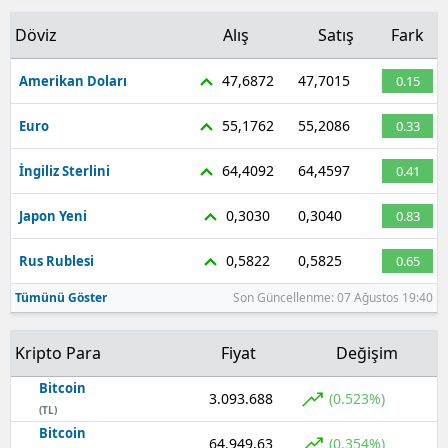
Döviz
Alış
Satış
Fark
47,6872
47,7015
Amerikan Doları
0.15
55,1762
55,2086
Euro
0.33
64,4092
64,4597
İngiliz Sterlini
0.41
0,3030
0,3040
Japon Yeni
0.83
0,5822
0,5825
Rus Rublesi
0.65
Tümünü Göster
Son Güncellenme: 07 Ağustos 19:40
Kripto Para
Fiyat
Değişim
Bitcoin
3.093.688
(0.523%)
(TL)
Bitcoin
64.949,63
(0.354%)