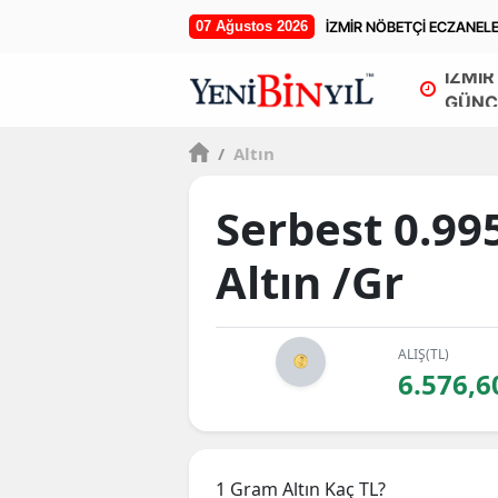
07 Ağustos 2026
İZMİR NÖBETÇİ ECZANEL
İZMİR
GÜNC
/
Altın
Serbest 0.99
Altın /Gr
ALIŞ(TL)
6.576,6
1 Gram Altın Kaç TL?