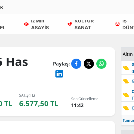
ER
İZMİR
KÜLTÜR
İŞ
EL
ASAYİŞ
SANAT
DÜN
Altın
5 Has
Paylaş:
G
(
G
O
SATIŞ(TL)
T
Son Güncelleme
0 TL
6.577,50 TL
11:42
Ç
Tümün