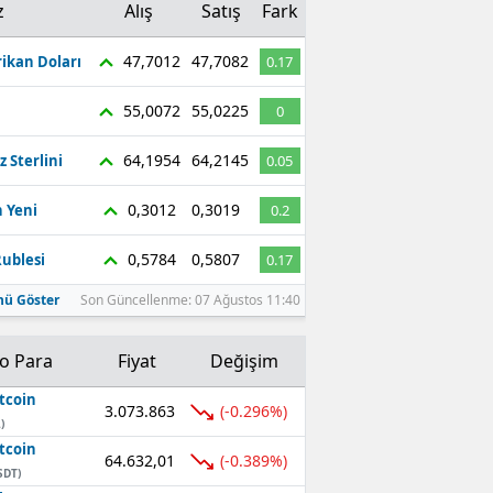
z
Alış
Satış
Fark
47,7012
47,7082
ikan Doları
0.17
55,0072
55,0225
0
64,1954
64,2145
z Sterlini
0.05
0,3012
0,3019
 Yeni
0.2
0,5784
0,5807
ublesi
0.17
ü Göster
Son Güncellenme: 07 Ağustos 11:40
to Para
Fiyat
Değişim
tcoin
3.073.863
(-0.296%)
)
tcoin
64.632,01
(-0.389%)
SDT)