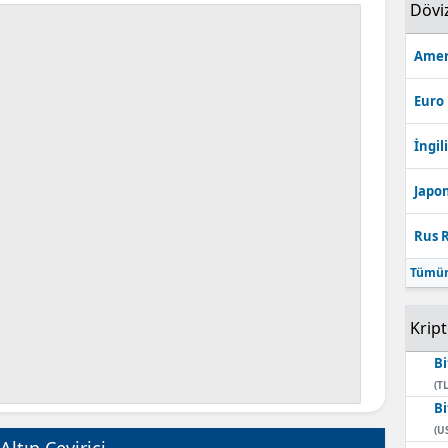
Dövi
Amer
Euro
İngili
Japon
Rus R
Tümün
Krip
Bi
(TL
Bi
(U
Altın Çevirici