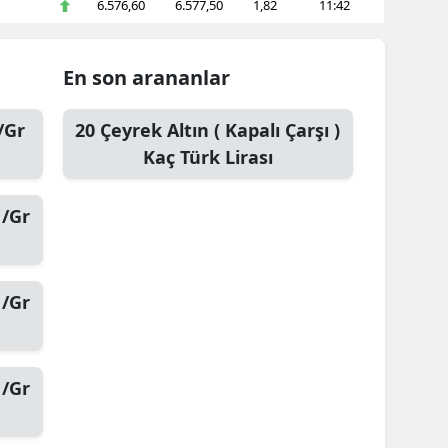
6.576,60
6.577,50
1,82
11:42
En son arananlar
/Gr
20
Çeyrek Altın ( Kapalı Çarşı )
Kaç Türk Lirası
 /Gr
 /Gr
 /Gr