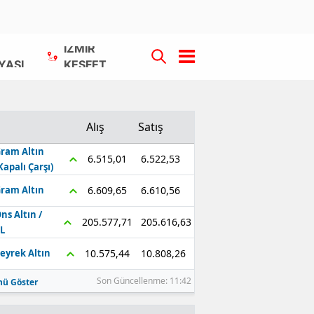
İZMİR
YASI
KEŞFET
Alış
Satış
ram Altın
6.522,53
6.515,01
Kapalı Çarşı)
6.610,56
6.609,65
ram Altın
ns Altın /
205.616,63
205.577,71
L
10.808,26
10.575,44
eyrek Altın
Son Güncellenme: 11:42
ü Göster