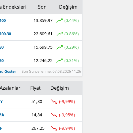
a Endeksleri
Son
Değişim
13.859,97
(0.44%)
100
22.609,61
(0.86%)
100-30
15.699,75
(0.29%)
30
12.246,22
(0.31%)
50
ü Göster
Son Güncellenme: 07.08.2026 11:26
Azalanlar
Fiyat
Değişim
51,80
(-9,99%)
GY
14,84
(-9,95%)
MA
267,25
(-9,94%)
F