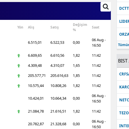
DCT
LIDE
Değişim
Yön
Alış
Satış
Saat
%
ORZ
06 Aug -
6.515,01
6.522,53
0,00
Tümün
16:50
6.609,65
6.610,56
1,82
11:42
BIST 
4.309,48
4.310,07
1,65
11:42
CRFS
205.577,71
205.616,63
1,85
11:42
10.575,44
10.808,26
1,82
11:42
KARC
06 Aug -
10.424,01
10.664,34
0,00
NET
16:50
21.084,78
21.616,51
1,82
11:42
TEZO
06 Aug -
20.782,87
21.328,68
0,00
INT
16:50