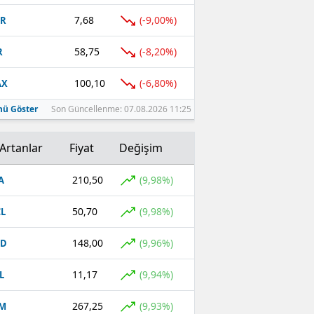
7,68
(-9,00%)
TR
58,75
(-8,20%)
R
100,10
(-6,80%)
AX
ü Göster
Son Güncellenme: 07.08.2026 11:25
Artanlar
Fiyat
Değişim
210,50
(9,98%)
A
50,70
(9,98%)
L
148,00
(9,96%)
CD
11,17
(9,94%)
L
267,25
(9,93%)
EM