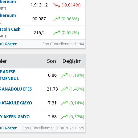
thereum
1.913,12
(-0.014%)
SDT)
thereum
90.987
(0.063%)
)
tcoin Cash
216,2
(0.652%)
SDT)
ü Göster
Son Güncellenme: 11:44
ler
Son
Değişim
E ADESE
0,86
(1,18%)
RIMENKUL
21,78
(1,49%)
S ANADOLU EFES
7,31
(0,14%)
 ATAKULE GMYO
2,68
(0,37%)
Y AKFEN GMYO
ü Göster
Son Güncellenme: 07.08.2026 11:25