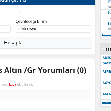
E
(U
E
(TL
Çevrileceği Birim
Bi
(U
Tümün
Hesapla
Hisse
ADES
GAY
 Altın /Gr Yorumları (0)
AEFE
AGYO
r veya
kayıt
olabilirsiniz.
AKFG
Tümün