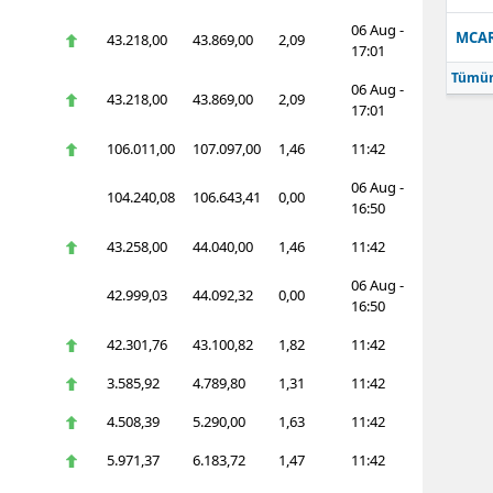
06 Aug -
MCA
43.218,00
43.869,00
2,09
17:01
Tümün
06 Aug -
43.218,00
43.869,00
2,09
17:01
106.011,00
107.097,00
1,46
11:42
06 Aug -
104.240,08
106.643,41
0,00
16:50
43.258,00
44.040,00
1,46
11:42
06 Aug -
42.999,03
44.092,32
0,00
16:50
42.301,76
43.100,82
1,82
11:42
3.585,92
4.789,80
1,31
11:42
4.508,39
5.290,00
1,63
11:42
5.971,37
6.183,72
1,47
11:42