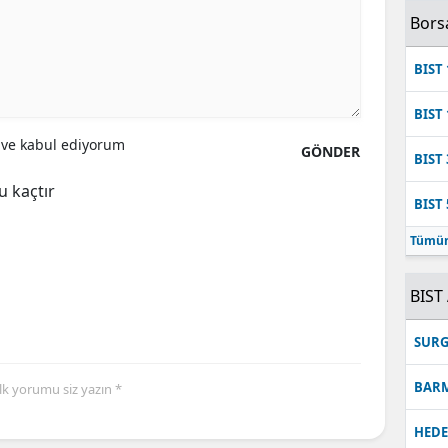
Bors
BIST 
BIST 
ve kabul ediyorum
GÖNDER
BIST 
u kaçtır
BIST 
Tümün
BIST 
SUR
BAR
İlk yorumu siz yazın *
HEDE