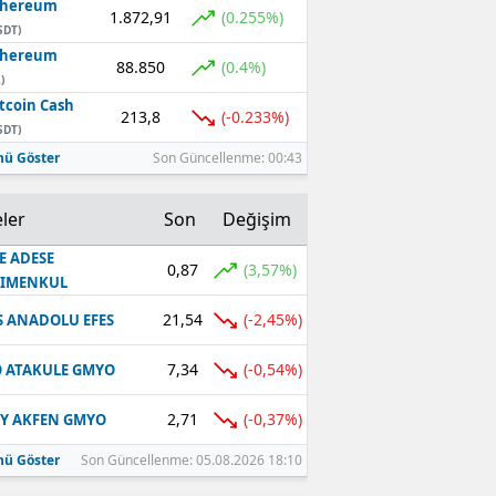
thereum
1.872,91
(0.255%)
SDT)
thereum
88.850
(0.4%)
)
tcoin Cash
213,8
(-0.233%)
SDT)
ü Göster
Son Güncellenme: 00:43
ler
Son
Değişim
E ADESE
0,87
(3,57%)
RIMENKUL
21,54
(-2,45%)
S ANADOLU EFES
7,34
(-0,54%)
 ATAKULE GMYO
2,71
(-0,37%)
Y AKFEN GMYO
ü Göster
Son Güncellenme: 05.08.2026 18:10