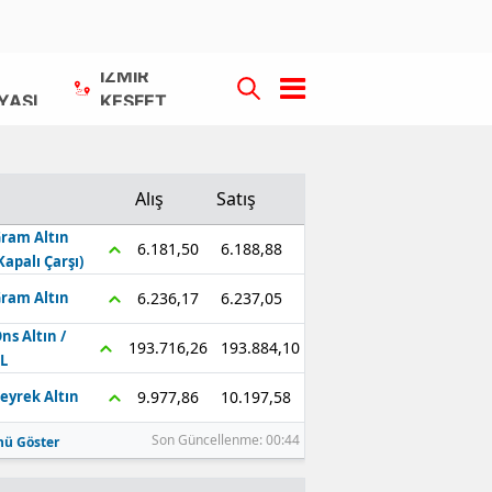
İZMİR
YASI
KEŞFET
Alış
Satış
ram Altın
6.188,88
6.181,50
Kapalı Çarşı)
6.237,05
6.236,17
ram Altın
ns Altın /
193.884,10
193.716,26
L
10.197,58
9.977,86
eyrek Altın
Son Güncellenme: 00:44
ü Göster