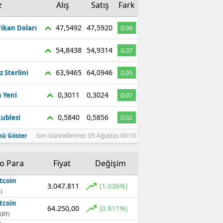
z
Alış
Satış
Fark
47,5492
47,5920
ikan Doları
0.09
54,8438
54,9314
0.07
63,9465
64,0946
z Sterlini
0.05
0,3011
0,3024
 Yeni
0.07
0,5840
0,5856
ublesi
0.02
ü Göster
Son Güncellenme: 05 Ağustos 00:10
to Para
Fiyat
Değişim
tcoin
3.047.811
(1.036%)
)
tcoin
64.250,00
(0.911%)
SDT)