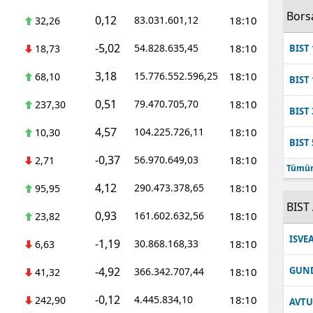
Bors
0,12
83.031.601,12
18:10
32,26
-5,02
54.828.635,45
18:10
18,73
BIST 
3,18
15.776.552.596,25
18:10
68,10
BIST 
0,51
79.470.705,70
18:10
237,30
BIST 
4,57
104.225.726,11
18:10
10,30
BIST 
-0,37
56.970.649,03
18:10
2,71
Tümün
4,12
290.473.378,65
18:10
95,95
BIST 
0,93
161.602.632,56
18:10
23,82
ISVE
-1,19
30.868.168,33
18:10
6,63
-4,92
GUN
366.342.707,44
18:10
41,32
-0,12
4.445.834,10
18:10
242,90
AVT