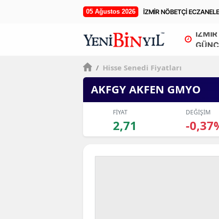
05 Ağustos 2026
İZMİR NÖBETÇİ ECZANEL
İZMİR
GÜNC
/
Hisse Senedi Fiyatları
AKFGY AKFEN GMYO
FİYAT
DEĞİŞİM
2,71
-0,37