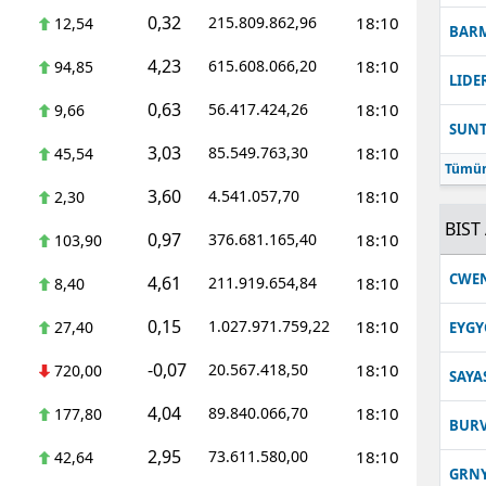
0,32
215.809.862,96
18:10
12,54
BAR
4,23
615.608.066,20
18:10
94,85
LIDE
0,63
56.417.424,26
18:10
9,66
SUN
3,03
85.549.763,30
18:10
45,54
Tümün
3,60
4.541.057,70
18:10
2,30
BIST 
0,97
376.681.165,40
18:10
103,90
CWE
4,61
211.919.654,84
18:10
8,40
0,15
1.027.971.759,22
18:10
27,40
EYGY
-0,07
20.567.418,50
18:10
720,00
SAYA
4,04
89.840.066,70
18:10
177,80
BUR
2,95
73.611.580,00
18:10
42,64
GRN