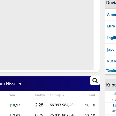
Dövi
Amer
Euro
İngili
Japon
Rus R
Tümün
üm Hisseler
Krip
Bi
Son
Fark%
En Düşük
Saat
(TL
2,28
66.993.984,49
18:10
8,97
Bi
(U
0,75
26.031.807,64
18:10
2,67