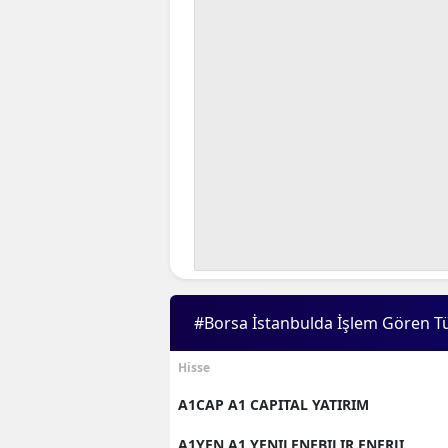
#Borsa İstanbulda İşlem Gören T
Hisse
A1CAP A1 CAPITAL YATIRIM
A1YEN A1 YENILENEBILIR ENERJI