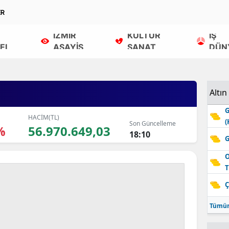
ER
İZMİR
KÜLTÜR
İŞ
EL
ASAYİŞ
SANAT
DÜN
Altın
G
HACİM(TL)
(
Son Güncelleme
%
56.970.649,03
18:10
G
O
T
Ç
Tümün