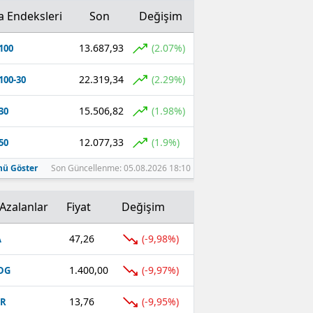
a Endeksleri
Son
Değişim
13.687,93
(2.07%)
100
22.319,34
(2.29%)
100-30
15.506,82
(1.98%)
30
12.077,33
(1.9%)
50
ü Göster
Son Güncellenme: 05.08.2026 18:10
Azalanlar
Fiyat
Değişim
47,26
(-9,98%)
A
1.400,00
(-9,97%)
DG
13,76
(-9,95%)
UR