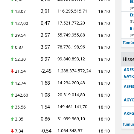
E
(U
2,91
116.295.515,71
18:10
13,07
E
(TL
0,47
17.521.772,20
18:10
127,00
Bi
2,57
55.749.955,88
18:10
29,54
(U
Tümün
3,57
78.778.198,96
18:10
0,87
9,97
99.840.893,12
18:10
Hisse
52,30
ADES
-2,45
1.288.374.572,24
18:10
21,54
GAY
1,68
14.234.200,48
18:10
12,74
AEFE
1,08
20.319.014,80
18:10
242,60
AGYO
1,54
149.461.141,70
18:10
35,56
AKFG
0,86
31.099.369,10
18:10
2,35
Tümün
-0,54
1.064.348,57
18:10
7,34