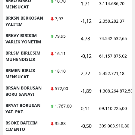
BRKO BIRKO
10,70
1,71
3.114.636,70
MENSUCAT
BRKSN BERKOSAN
7,97
-1,12
2.358.282,37
YALITIM
BRKVY BIRIKIM
79,95
4,78
74.542.532,65
VARLIK YONETIM
BRLSM BIRLESIM
16,11
-0,12
61.157.875,02
MUHENDISLIK
BRMEN BIRLIK
18,10
2,72
5.452.771,18
MENSUCAT
BRSAN BORUSAN
572,00
-1,89
1.308.264.872,50
BORU SANAYI
BRYAT BORUSAN
1.767,00
0,11
69.110.225,00
YAT. PAZ.
BSOKE BATICIM
35,88
-0,50
309.003.910,80
CIMENTO