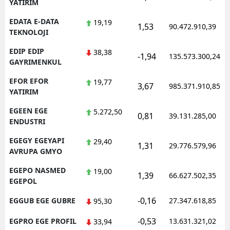
YATIRIM
EDATA E-DATA
19,19
1,53
90.472.910,39
TEKNOLOJI
EDIP EDIP
38,38
-1,94
135.573.300,24
GAYRIMENKUL
EFOR EFOR
19,77
3,67
985.371.910,85
YATIRIM
EGEEN EGE
5.272,50
0,81
39.131.285,00
ENDUSTRI
EGEGY EGEYAPI
29,40
1,31
29.776.579,96
AVRUPA GMYO
EGEPO NASMED
19,00
1,39
66.627.502,35
EGEPOL
-0,16
EGGUB EGE GUBRE
27.347.618,85
95,30
-0,53
EGPRO EGE PROFIL
13.631.321,02
33,94