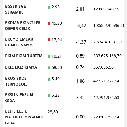
EGSER EGE
2,93
2,81
12.069.940,15
SERAMIK
EKDMR EKINCILER
45,30
-4,47
1.355.270.596,56
DEMIR CELIK
EKGYO EMLAK
17,94
-1,37
2.634.410.311,19
KONUT GMYO
0,89
EKIM EKIM TURIZM
333.625.168,70
18,21
0,74
EKIZ EKIZ KIMYA
357.655,50
68,50
EKOS EKOS
5,49
1,86
47.521.377,14
TEKNOLOJI
EKSUN EKSUN
6,23
3,32
42.791.974,53
GIDA
ELITE ELITE
28,80
0,00
NATUREL ORGANIK
22.015.258,14
GIDA