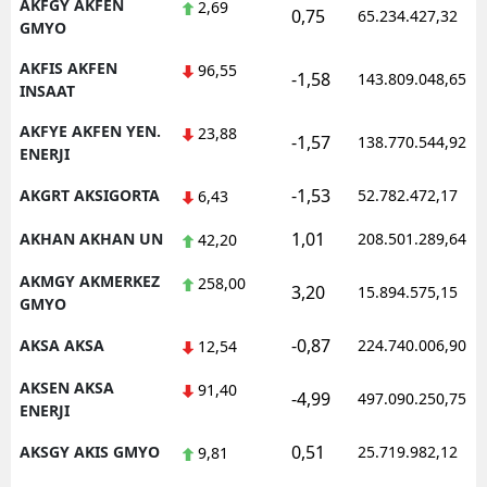
AKFGY AKFEN
2,69
0,75
65.234.427,32
GMYO
AKFIS AKFEN
96,55
-1,58
143.809.048,65
INSAAT
AKFYE AKFEN YEN.
23,88
-1,57
138.770.544,92
ENERJI
-1,53
AKGRT AKSIGORTA
52.782.472,17
6,43
1,01
AKHAN AKHAN UN
208.501.289,64
42,20
AKMGY AKMERKEZ
258,00
3,20
15.894.575,15
GMYO
-0,87
AKSA AKSA
224.740.006,90
12,54
AKSEN AKSA
91,40
-4,99
497.090.250,75
ENERJI
0,51
AKSGY AKIS GMYO
25.719.982,12
9,81