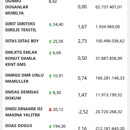
DGNMO
8,42
0,00
DOGANLAR
62.737.407,01
MOBILYA
DIRIT DIRITEKS
24,40
1,67
1.934.969,00
DIRILIS TEKSTIL
2,73
DITAS DITAS BDY
100.496.036,62
25,56
DMLKTG EMLAK
6,09
0,50
KONUT DAMLA
31.887.858,99
KENT GMS
DMRGD DMR UNLU
10,91
0,74
166.281.146,33
MAMULLER
DMSAS DEMISAS
8,30
1,47
11.913.199,52
DOKUM
DNISI DINAMIK ISI
20,12
-2,52
20.720.268,32
MAKINA YALITIM
DOAS DOGUS
194,30
2,16
212.181.643,20