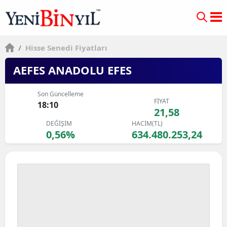
/
Hisse Senedi Fiyatları
AEFES ANADOLU EFES
Son Güncelleme
FİYAT
18:10
21,58
DEĞİŞİM
HACİM(TL)
0,56%
634.480.253,24