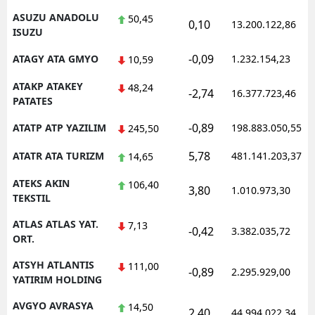
ASUZU ANADOLU
50,45
0,10
13.200.122,86
ISUZU
-0,09
ATAGY ATA GMYO
1.232.154,23
10,59
ATAKP ATAKEY
48,24
-2,74
16.377.723,46
PATATES
-0,89
ATATP ATP YAZILIM
198.883.050,55
245,50
5,78
ATATR ATA TURIZM
481.141.203,37
14,65
ATEKS AKIN
106,40
3,80
1.010.973,30
TEKSTIL
ATLAS ATLAS YAT.
7,13
-0,42
3.382.035,72
ORT.
ATSYH ATLANTIS
111,00
-0,89
2.295.929,00
YATIRIM HOLDING
AVGYO AVRASYA
14,50
2,40
44.994.022,34