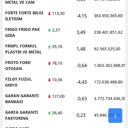
METAL VE CAM
FORTE FORTE BILGI
113,30
-4,15
363.950.365,60
ILETISIM
FRIGO FRIGO PAK
2,37
3,49
238.401.851,62
GIDA
FRMPL FORMUL
35,76
1,48
92.565.525,00
PLASTIK VE METAL
FROTO FORD
78,10
-0,64
1.602.362.688,95
OTOSAN
FZLGY FUZUL
10,36
-4,43
172.638.488,80
GMYO
GARAN GARANTI
127,00
-0,63
3.772.734.436,30
BANKASI
GARFA GARANTI
26,40
0,23
45.846.360,50
FAKTORING