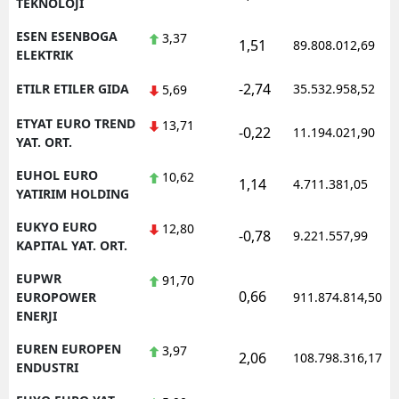
TEKNOLOJI
ESEN ESENBOGA
3,37
1,51
89.808.012,69
ELEKTRIK
-2,74
ETILR ETILER GIDA
35.532.958,52
5,69
ETYAT EURO TREND
13,71
-0,22
11.194.021,90
YAT. ORT.
EUHOL EURO
10,62
1,14
4.711.381,05
YATIRIM HOLDING
EUKYO EURO
12,80
-0,78
9.221.557,99
KAPITAL YAT. ORT.
EUPWR
91,70
0,66
EUROPOWER
911.874.814,50
ENERJI
EUREN EUROPEN
3,97
2,06
108.798.316,17
ENDUSTRI