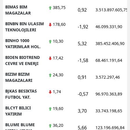
BIMAS BIM
385,75
0,92
3.513.897.605,75
MAGAZALAR
BINBN BIN ULASIM
178,60
-1,92
46.099.331,90
TEKNOLOJILERI
BINHO 1000
10,30
5,32
385.452.406,90
YATIRIMLAR HOL.
BIOEN BIOTREND
17,42
-1,58
68.461.191,64
CEVRE VE ENERJI
BIZIM BIZIM
24,30
0,91
3.572.297,46
MAGAZALARI
BJKAS BESIKTAS
1,74
-0,57
96.970.363,89
FUTBOL YAT.
BLCYT BILICI
19,60
3,70
33.743.198,65
YATIRIM
BLUME BLUME
36,20
5,66
123.196.696,84