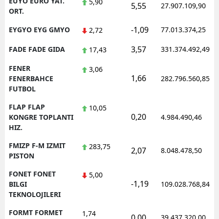
EUYO EURO YAT.
5,90
5,55
27.907.109,90
ORT.
-1,09
EYGYO EYG GMYO
77.013.374,25
2,72
3,57
FADE FADE GIDA
331.374.492,49
17,43
FENER
3,06
1,66
FENERBAHCE
282.796.560,85
FUTBOL
FLAP FLAP
10,05
0,20
KONGRE TOPLANTI
4.984.490,46
HIZ.
FMIZP F-M IZMIT
283,75
2,07
8.048.478,50
PISTON
FONET FONET
5,00
-1,19
BILGI
109.028.768,84
TEKNOLOJILERI
FORMT FORMET
1,74
0,00
39.437.320,00