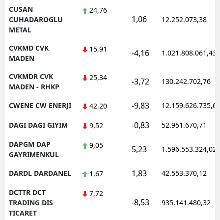
CUSAN
24,76
1,06
CUHADAROGLU
12.252.073,38
METAL
CVKMD CVK
15,91
-4,16
1.021.808.061,43
MADEN
CVKMDR CVK
25,34
-3,72
130.242.702,76
MADEN - RHKP
-9,83
CWENE CW ENERJI
12.159.626.735,6
42,20
-0,83
DAGI DAGI GIYIM
52.951.670,71
9,52
DAPGM DAP
9,05
5,23
1.596.553.324,02
GAYRIMENKUL
1,83
DARDL DARDANEL
42.553.370,12
1,67
DCTTR DCT
7,72
-8,53
TRADING DIS
935.141.480,32
TICARET