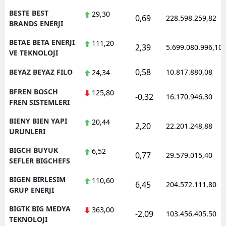
BESTE BEST
29,30
0,69
228.598.259,82
BRANDS ENERJI
BETAE BETA ENERJI
111,20
2,39
5.699.080.996,10
VE TEKNOLOJI
0,58
BEYAZ BEYAZ FILO
10.817.880,08
24,34
BFREN BOSCH
125,80
-0,32
16.170.946,30
FREN SISTEMLERI
BIENY BIEN YAPI
20,44
2,20
22.201.248,88
URUNLERI
BIGCH BUYUK
6,52
0,77
29.579.015,40
SEFLER BIGCHEFS
BIGEN BIRLESIM
110,60
6,45
204.572.111,80
GRUP ENERJI
BIGTK BIG MEDYA
363,00
-2,09
103.456.405,50
TEKNOLOJI