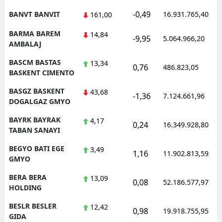
-0,49
BANVT BANVIT
16.931.765,40
161,00
BARMA BAREM
14,84
-9,95
5.064.966,20
AMBALAJ
BASCM BASTAS
13,34
0,76
486.823,05
BASKENT CIMENTO
BASGZ BASKENT
43,68
-1,36
7.124.661,96
DOGALGAZ GMYO
BAYRK BAYRAK
4,17
0,24
16.349.928,80
TABAN SANAYI
BEGYO BATI EGE
3,49
1,16
11.902.813,59
GMYO
BERA BERA
13,09
0,08
52.186.577,97
HOLDING
BESLR BESLER
12,42
0,98
19.918.755,95
GIDA