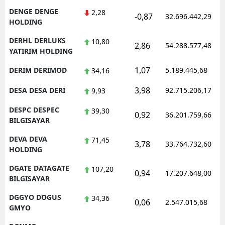
DENGE DENGE
2,28
-0,87
32.696.442,29
HOLDING
DERHL DERLUKS
10,80
2,86
54.288.577,48
YATIRIM HOLDING
1,07
DERIM DERIMOD
5.189.445,68
34,16
3,98
DESA DESA DERI
92.715.206,17
9,93
DESPC DESPEC
39,30
0,92
36.201.759,66
BILGISAYAR
DEVA DEVA
71,45
3,78
33.764.732,60
HOLDING
DGATE DATAGATE
107,20
0,94
17.207.648,00
BILGISAYAR
DGGYO DOGUS
34,36
0,06
2.547.015,68
GMYO