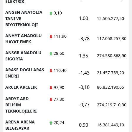
ELEKTRIK
ANGEN ANATOLIA
9,10
1,00
TANI VE
12.505.277,50
BIYOTEKNOLOJI
ANHYT ANADOLU
111,90
-3,78
117.058.257,30
HAYAT EMEK.
ANSGR ANADOLU
28,60
1,35
274.580.868,90
SIGORTA
ARASE DOGU ARAS
110,40
-1,43
21.457.753,20
ENERJI
-0,10
ARCLK ARCELIK
86.832.190,65
97,90
ARDYZ ARD
77,30
-0,77
BILISIM
274.219.710,30
TEKNOLOJILERI
ARENA ARENA
20,24
0,90
16.381.449,10
BILGISAYAR