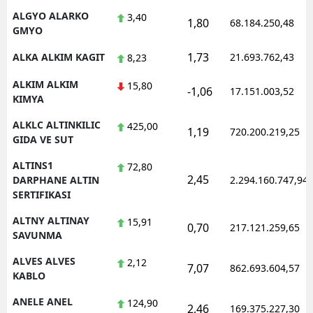
ALGYO ALARKO
3,40
1,80
68.184.250,48
GMYO
1,73
ALKA ALKIM KAGIT
21.693.762,43
8,23
ALKIM ALKIM
15,80
-1,06
17.151.003,52
KIMYA
ALKLC ALTINKILIC
425,00
1,19
720.200.219,25
GIDA VE SUT
ALTINS1
72,80
2,45
DARPHANE ALTIN
2.294.160.747,94
SERTIFIKASI
ALTNY ALTINAY
15,91
0,70
217.121.259,65
SAVUNMA
ALVES ALVES
2,12
7,07
862.693.604,57
KABLO
ANELE ANEL
124,90
2,46
169.375.227,30