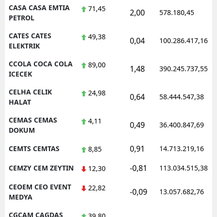
CASA CASA EMTIA
71,45
2,00
578.180,45
PETROL
CATES CATES
49,38
0,04
100.286.417,16
ELEKTRIK
CCOLA COCA COLA
89,00
1,48
390.245.737,55
ICECEK
CELHA CELIK
24,98
0,64
58.444.547,38
HALAT
CEMAS CEMAS
4,11
0,49
36.400.847,69
DOKUM
0,91
CEMTS CEMTAS
14.713.219,16
8,85
-0,81
CEMZY CEM ZEYTIN
113.034.515,38
12,30
CEOEM CEO EVENT
22,82
-0,09
13.057.682,76
MEDYA
CGCAM CAGDAS
39,80