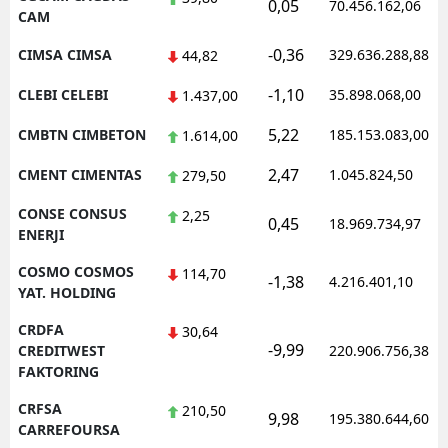
0,05
70.456.162,06
CAM
-0,36
CIMSA CIMSA
329.636.288,88
44,82
-1,10
CLEBI CELEBI
35.898.068,00
1.437,00
5,22
CMBTN CIMBETON
185.153.083,00
1.614,00
2,47
CMENT CIMENTAS
1.045.824,50
279,50
CONSE CONSUS
2,25
0,45
18.969.734,97
ENERJI
COSMO COSMOS
114,70
-1,38
4.216.401,10
YAT. HOLDING
CRDFA
30,64
-9,99
CREDITWEST
220.906.756,38
FAKTORING
CRFSA
210,50
9,98
195.380.644,60
CARREFOURSA