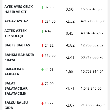
AYES AYES CELIK
32,90
9,96
15.537.490,88
HASIR VE CIT
-2,32
AYGAZ AYGAZ
471.219.693,00
284,50
AZTEK AZTEK
4,47
0,45
43.048.452,97
TEKNOLOJI
-0,82
BAGFS BAGFAS
12.758.532,52
24,32
BAHKM BAHADIR
113,30
-2,41
50.717.086,70
KIMYA
BAKAB BAK
44,68
1,55
15.758.914,54
AMBALAJ
BALAT
72,00
-1,71
BALATACILAR
1.548.845,50
BALATACILIK
BALSU BALSU
13,22
-2,07
713.863.347,85
GIDA