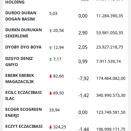
HOLDING
DURDO DURAN
5,03
0,00
11.284.390,35
DOGAN BASIM
DURKN DURUKAN
20,58
2,90
53.981.050,35
SEKERLEME
2,05
DYOBY DYO BOYA
23.927.218,75
12,94
DZGYO DENIZ
7,17
0,99
7.911.539,74
GMYO
EBEBK EBEBEK
82,60
-7,92
174.464.082,00
MAGAZACILIK
ECILC ECZACIBASI
69,50
-1,42
340.990.573,30
ILAC
ECOGR ECOGREEN
33,94
0,00
123.749.581,50
ENERJI
ECZYT ECZACIBASI
324,25
-1,44
196.999.171,75