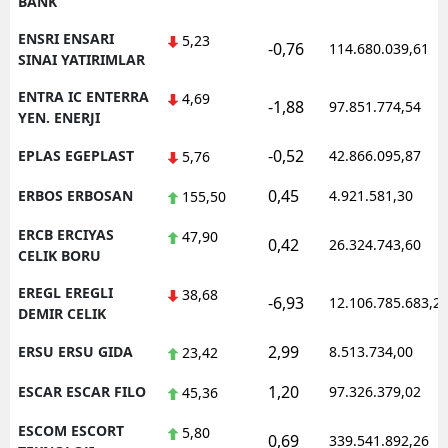
BANK
ENSRI ENSARI
5,23
-0,76
114.680.039,61
SINAI YATIRIMLAR
ENTRA IC ENTERRA
4,69
-1,88
97.851.774,54
YEN. ENERJI
-0,52
EPLAS EGEPLAST
42.866.095,87
5,76
0,45
ERBOS ERBOSAN
4.921.581,30
155,50
ERCB ERCIYAS
47,90
0,42
26.324.743,60
CELIK BORU
EREGL EREGLI
38,68
-6,93
12.106.785.683,2
DEMIR CELIK
2,99
ERSU ERSU GIDA
8.513.734,00
23,42
1,20
ESCAR ESCAR FILO
97.326.379,02
45,36
ESCOM ESCORT
5,80
0,69
339.541.892,26