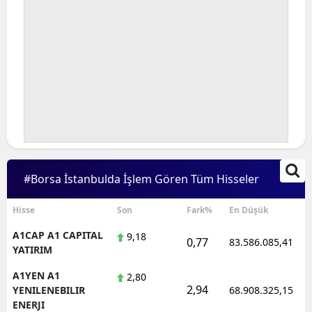
#Borsa İstanbulda İşlem Gören Tüm Hisseler
Hisse
Son
Fark%
En Düşük
A1CAP A1 CAPITAL
9,18
0,77
83.586.085,41
YATIRIM
A1YEN A1
2,80
2,94
YENILENEBILIR
68.908.325,15
ENERJI