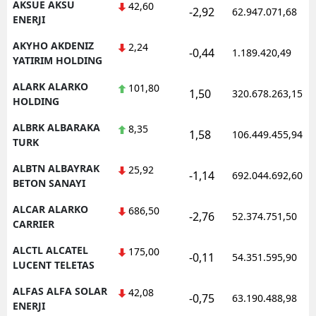
AKSUE AKSU
42,60
-2,92
62.947.071,68
ENERJI
AKYHO AKDENIZ
2,24
-0,44
1.189.420,49
YATIRIM HOLDING
ALARK ALARKO
101,80
1,50
320.678.263,15
HOLDING
ALBRK ALBARAKA
8,35
1,58
106.449.455,94
TURK
ALBTN ALBAYRAK
25,92
-1,14
692.044.692,60
BETON SANAYI
ALCAR ALARKO
686,50
-2,76
52.374.751,50
CARRIER
ALCTL ALCATEL
175,00
-0,11
54.351.595,90
LUCENT TELETAS
ALFAS ALFA SOLAR
42,08
-0,75
63.190.488,98
ENERJI