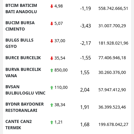
BTCIM BATICIM
4,98
-1,19
558.742.666,51
BATI ANADOLU
BUCIM BURSA
5,07
-3,43
31.007.700,29
CIMENTO
BULGS BULLS
37,00
-2,17
181.928.021,96
GSYO
-1,55
BURCE BURCELIK
77.406.946,18
35,54
BURVA BURCELIK
850,00
1,55
30.260.376,00
VANA
BVSAN
110,00
2,04
57.947.412,90
BULBULOGLU VINC
BYDNR BAYDONER
38,34
1,91
36.399.523,46
RESTORANLARI
CANTE CAN2
1,21
1,68
199.678.042,27
TERMIK