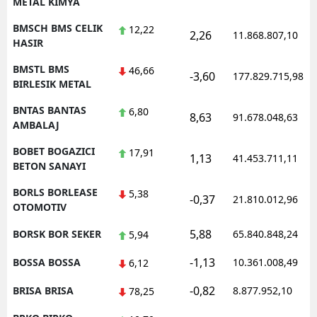
METAL KIMYA
BMSCH BMS CELIK
12,22
2,26
11.868.807,10
HASIR
BMSTL BMS
46,66
-3,60
177.829.715,98
BIRLESIK METAL
BNTAS BANTAS
6,80
8,63
91.678.048,63
AMBALAJ
BOBET BOGAZICI
17,91
1,13
41.453.711,11
BETON SANAYI
BORLS BORLEASE
5,38
-0,37
21.810.012,96
OTOMOTIV
5,88
BORSK BOR SEKER
65.840.848,24
5,94
-1,13
BOSSA BOSSA
10.361.008,49
6,12
-0,82
BRISA BRISA
8.877.952,10
78,25