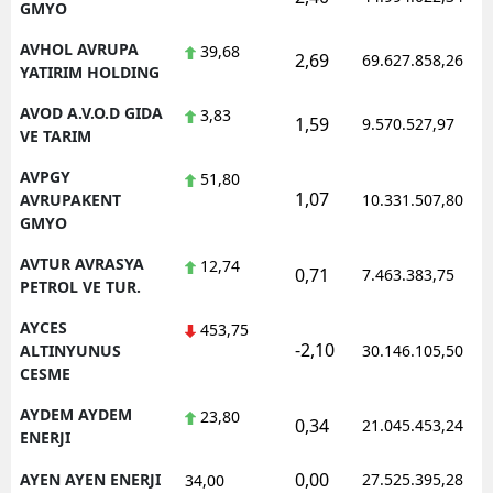
GMYO
AVHOL AVRUPA
39,68
2,69
69.627.858,26
YATIRIM HOLDING
AVOD A.V.O.D GIDA
3,83
1,59
9.570.527,97
VE TARIM
AVPGY
51,80
1,07
AVRUPAKENT
10.331.507,80
GMYO
AVTUR AVRASYA
12,74
0,71
7.463.383,75
PETROL VE TUR.
AYCES
453,75
-2,10
ALTINYUNUS
30.146.105,50
CESME
AYDEM AYDEM
23,80
0,34
21.045.453,24
ENERJI
0,00
AYEN AYEN ENERJI
27.525.395,28
34,00