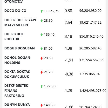
OTOMOTIV
0,38
DOCO DO-CO
96.284.930,00
11.352,50
DOFER DOFER YAPI
28,30
2,54
19.621.747,32
MALZEMELERI
DOFRB DOF
136,40
3,18
856.816.246,40
ROBOTIK
4,38
DOGUB DOGUSAN
26.285.582,45
81,05
DOHOL DOGAN
20,50
-1,91
131.554.567,36
HOLDING
DOKTA DOKTAS
21,20
-0,38
7.235.066,94
DOKUMCULUK
DSTKF DESTEK
1.773,00
4,29
FINANS
1.424.493.073,00
FAKTORING
DUNYH DUNYA
148,50
-1,66
56.264.124,90