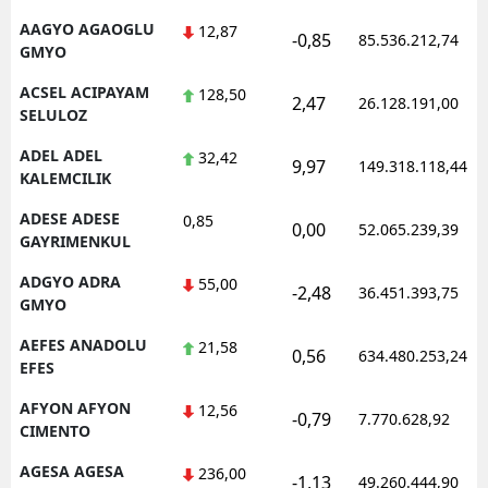
AAGYO AGAOGLU
12,87
-0,85
85.536.212,74
GMYO
ACSEL ACIPAYAM
128,50
2,47
26.128.191,00
SELULOZ
ADEL ADEL
32,42
9,97
149.318.118,44
KALEMCILIK
ADESE ADESE
0,85
0,00
52.065.239,39
GAYRIMENKUL
ADGYO ADRA
55,00
-2,48
36.451.393,75
GMYO
AEFES ANADOLU
21,58
0,56
634.480.253,24
EFES
AFYON AFYON
12,56
-0,79
7.770.628,92
CIMENTO
AGESA AGESA
236,00
-1,13
49.260.444,90