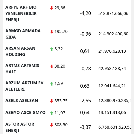
ARFYE ARF BIO
29,66
-4,20
YENILENEBILIR
518.871.666,06
ENERJI
ARMGD ARMADA
195,70
-0,96
214.302.490,60
GIDA
ARSAN ARSAN
3,32
0,61
21.970.628,13
HOLDING
ARTMS ARTEMIS
38,20
-0,78
42.958.188,74
HALI
ARZUM ARZUM EV
1,59
0,63
12.041.644,21
ALETLERI
-2,55
ASELS ASELSAN
12.380.970.235,5
353,75
0,64
ASGYO ASCE GMYO
13.151.313,06
11,07
ASTOR ASTOR
308,50
-3,37
6.758.631.520,50
ENERJI