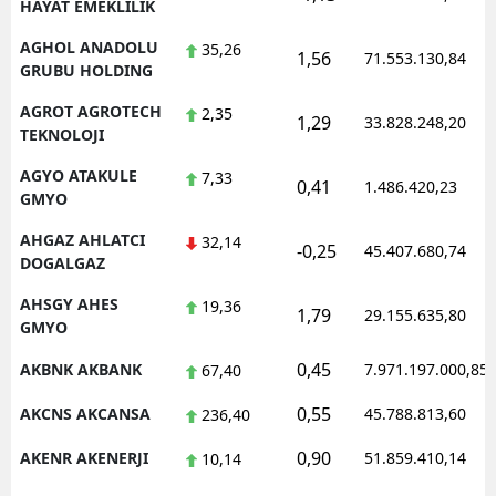
HAYAT EMEKLILIK
AGHOL ANADOLU
35,26
1,56
71.553.130,84
GRUBU HOLDING
AGROT AGROTECH
2,35
1,29
33.828.248,20
TEKNOLOJI
AGYO ATAKULE
7,33
0,41
1.486.420,23
GMYO
AHGAZ AHLATCI
32,14
-0,25
45.407.680,74
DOGALGAZ
AHSGY AHES
19,36
1,79
29.155.635,80
GMYO
0,45
AKBNK AKBANK
7.971.197.000,85
67,40
0,55
AKCNS AKCANSA
45.788.813,60
236,40
0,90
AKENR AKENERJI
51.859.410,14
10,14