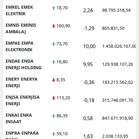
EMKEL EMEK
18,70
2,24
98.795.318,54
ELEKTRIK
EMNIS EMINIS
160,90
-1,29
865.831,50
AMBALAJ
EMPAE EMPA
73,70
10,00
1.458.026.107,00
ELEKTRONIK
ENDAE ENDA
16,80
9,95
129.938.107,26
ENERJI HOLDING
ENERY ENERYA
8,35
-0,36
183.215.562,02
ENERJI
ENJSA ENERJISA
113,20
-0,18
315.748.091,70
ENERJI
ENKAI ENKA
86,35
0,58
847.671.918,90
INSAAT
ENPRA ENPARA
59,10
1,63
2.038.133,95