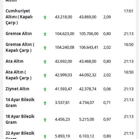
Altını
Cumhuriyet
17:01
Altını ( Kapalı
43.218,00
43.869,00
2,09
Çarşı )
Gremse Altın
104.623,00
105.706,00
0,80
21:13
Gremse Altın (
16:50
104.240,08
106.643,41
2,02
Kapalı Çarşı )
Ata Altın
42.692,00
43.468,00
0,80
21:13
Ata Altın (
16:50
42.999,03
44.092,32
2,02
Kapalı Çarşı )
Ziynet Altın
41.593,47
42.378,74
0,06
21:13
14 Ayar Bilezik
21:13
3.537,81
4.734,07
0,71
Gram
18 Ayar Bilezik
21:13
4.456,23
5.215,00
0,97
Gram
22 Ayar Bilezik
21:13
5.893,19
6.103,12
0,80