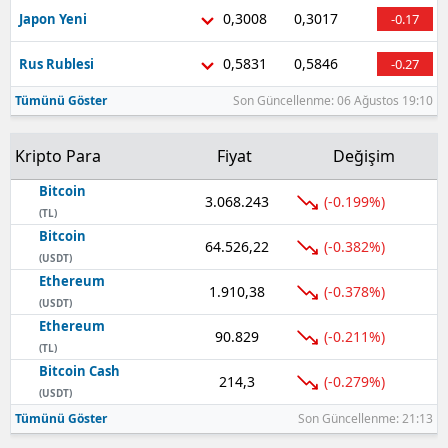
0,3008
0,3017
Japon Yeni
-0.17
0,5831
0,5846
Rus Rublesi
-0.27
Tümünü Göster
Son Güncellenme: 06 Ağustos 19:10
Kripto Para
Fiyat
Değişim
Bitcoin
3.068.243
(-0.199%)
(TL)
Bitcoin
64.526,22
(-0.382%)
(USDT)
Ethereum
1.910,38
(-0.378%)
(USDT)
Ethereum
90.829
(-0.211%)
(TL)
Bitcoin Cash
214,3
(-0.279%)
(USDT)
Tümünü Göster
Son Güncellenme: 21:13