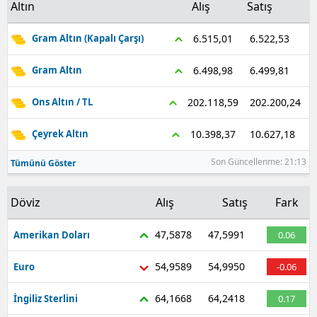
Altın
Alış
Satış
6.522,53
6.515,01
Gram Altın (Kapalı Çarşı)
6.499,81
6.498,98
Gram Altın
202.200,24
202.118,59
Ons Altın / TL
10.627,18
10.398,37
Çeyrek Altın
Son Güncellenme: 21:13
Tümünü Göster
Döviz
Alış
Satış
Fark
47,5878
47,5991
Amerikan Doları
0.06
54,9589
54,9950
Euro
-0.06
64,1668
64,2418
İngiliz Sterlini
0.17