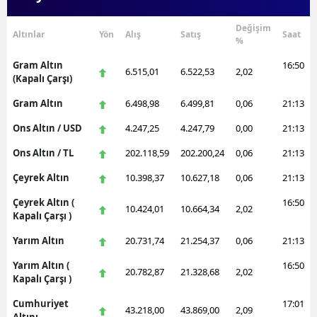
Değişim
Altınlar
Yön
Alış
Satış
Saat
%
Gram Altın
16:50
6.515,01
6.522,53
2,02
(Kapalı Çarşı)
Gram Altın
6.498,98
6.499,81
0,06
21:13
Ons Altın / USD
4.247,25
4.247,79
0,00
21:13
Ons Altın / TL
202.118,59
202.200,24
0,06
21:13
Çeyrek Altın
10.398,37
10.627,18
0,06
21:13
Çeyrek Altın (
16:50
10.424,01
10.664,34
2,02
Kapalı Çarşı )
Yarım Altın
20.731,74
21.254,37
0,06
21:13
Yarım Altın (
16:50
20.782,87
21.328,68
2,02
Kapalı Çarşı )
Cumhuriyet
17:01
43.218,00
43.869,00
2,09