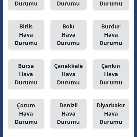
Durumu
Durumu
Durumu
Bitlis
Bolu
Burdur
Hava
Hava
Hava
Durumu
Durumu
Durumu
Bursa
Çanakkale
Çankırı
Hava
Hava
Hava
Durumu
Durumu
Durumu
Çorum
Denizli
Diyarbakır
Hava
Hava
Hava
Durumu
Durumu
Durumu