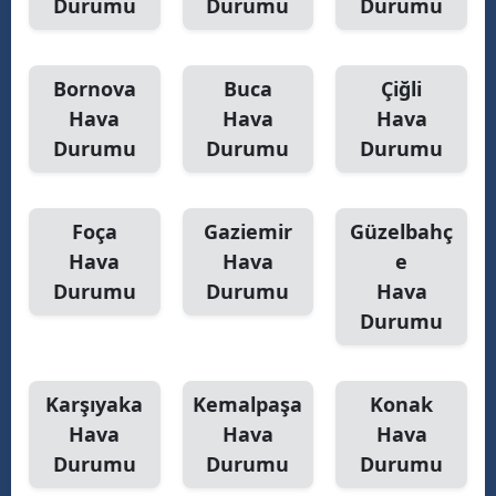
Durumu
Durumu
Durumu
Bornova
Buca
Çiğli
Hava
Hava
Hava
Durumu
Durumu
Durumu
Foça
Gaziemir
Güzelbahç
Hava
Hava
e
Durumu
Durumu
Hava
Durumu
Karşıyaka
Kemalpaşa
Konak
Hava
Hava
Hava
Durumu
Durumu
Durumu