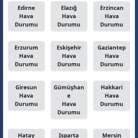
Edirne
Elazığ
Erzincan
Hava
Hava
Hava
Durumu
Durumu
Durumu
Erzurum
Eskişehir
Gaziantep
Hava
Hava
Hava
Durumu
Durumu
Durumu
Giresun
Gümüşhan
Hakkari
Hava
e
Hava
Durumu
Hava
Durumu
Durumu
Hatay
Isparta
Mersin