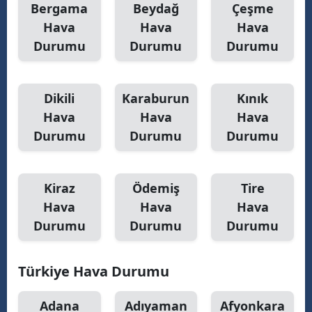
Bergama
Beydağ
Çeşme
Hava
Hava
Hava
Durumu
Durumu
Durumu
Dikili
Karaburun
Kınık
Hava
Hava
Hava
Durumu
Durumu
Durumu
Kiraz
Ödemiş
Tire
Hava
Hava
Hava
Durumu
Durumu
Durumu
Türkiye Hava Durumu
Adana
Adıyaman
Afyonkara