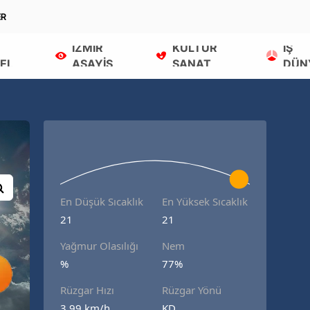
ER
İZMİR
KÜLTÜR
İŞ
EL
ASAYİŞ
SANAT
DÜN
En Düşük Sıcaklık
En Yüksek Sıcaklık
21
21
Yağmur Olasılığı
Nem
%
77%
Rüzgar Hızı
Rüzgar Yönü
3.99 km/h
KD