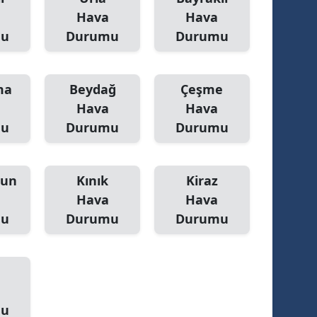
Hava
Hava
mu
Durumu
Durumu
ma
Beydağ
Çeşme
Hava
Hava
mu
Durumu
Durumu
run
Kınık
Kiraz
Hava
Hava
mu
Durumu
Durumu
mu