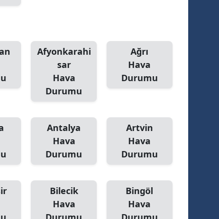
an
Afyonkarahi
Ağrı
sar
Hava
mu
Hava
Durumu
Durumu
a
Antalya
Artvin
Hava
Hava
mu
Durumu
Durumu
ir
Bilecik
Bingöl
Hava
Hava
mu
Durumu
Durumu