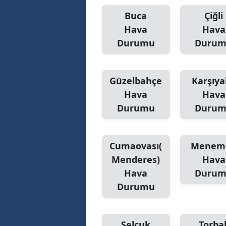
Buca
Çiğli
Hava
Hava
Durumu
Duru
Güzelbahçe
Karşıy
Hava
Hava
Durumu
Duru
Cumaovası(
Menem
Menderes)
Hava
Hava
Duru
Durumu
Selçuk
Torbal