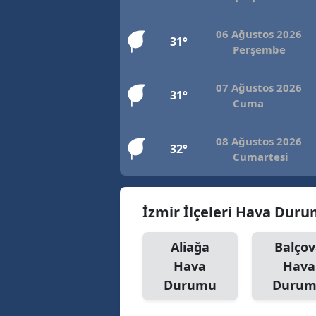
06 Ağustos 2026
31°
Perşembe
07 Ağustos 2026
31°
Cuma
08 Ağustos 2026
32°
Cumartesi
İzmir İlçeleri Hava Dur
Aliağa
Balço
Hava
Hava
Durumu
Duru