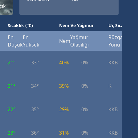
çık
Sıcaklık (°C)
Nem Ve Yağmur
Uç Sıcaklık (°
En
En
Yağmur
Rüzgar
Rüzg
Nem
Düşük
Yüksek
Olasılığı
Yönü
Hızı
21°
33°
40%
0%
KKB
5.
21°
34°
39%
0%
K
5.
22°
35°
29%
0%
KKB
7.
23°
36°
31%
0%
KKB
7.