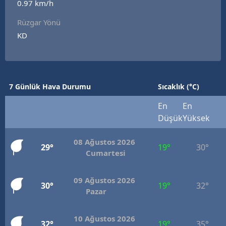
0.97 km/h
Rüzgar Yönü
KD
7 Günlük Hava Durumu
Sıcaklık (°C)
En
En
Düşük
Yüksek
08 Ağustos 2026
29°
19°
30°
Cumartesi
09 Ağustos 2026
30°
19°
32°
Pazar
10 Ağustos 2026
32°
19°
35°