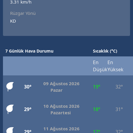
3.31 km/h
Rüzgar Yönü
KD
7 Günlük Hava Durumu
Sıcaklık (°C)
En
En
Düşük
Yüksek
09 Ağustos 2026
30°
19°
32°
Pazar
10 Ağustos 2026
29°
18°
31°
Pazartesi
11 Ağustos 2026
29°
17°
32°