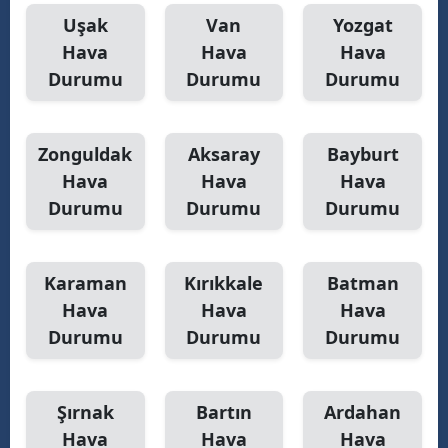
Uşak
Van
Yozgat
Hava
Hava
Hava
Durumu
Durumu
Durumu
Zonguldak
Aksaray
Bayburt
Hava
Hava
Hava
Durumu
Durumu
Durumu
Karaman
Kırıkkale
Batman
Hava
Hava
Hava
Durumu
Durumu
Durumu
Şırnak
Bartın
Ardahan
Hava
Hava
Hava