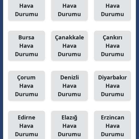
Hava
Hava
Hava
Durumu
Durumu
Durumu
Bursa
Çanakkale
Çankırı
Hava
Hava
Hava
Durumu
Durumu
Durumu
Çorum
Denizli
Diyarbakır
Hava
Hava
Hava
Durumu
Durumu
Durumu
Edirne
Elazığ
Erzincan
Hava
Hava
Hava
Durumu
Durumu
Durumu