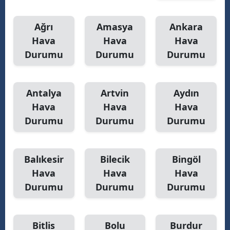
Ağrı
Amasya
Ankara
Hava
Hava
Hava
Durumu
Durumu
Durumu
Antalya
Artvin
Aydın
Hava
Hava
Hava
Durumu
Durumu
Durumu
Balıkesir
Bilecik
Bingöl
Hava
Hava
Hava
Durumu
Durumu
Durumu
Bitlis
Bolu
Burdur