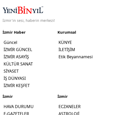
İzmir'in sesi, haberin merkezi!
İzmir Haber
Kurumsal
Güncel
KÜNYE
İZMİR GÜNCEL
İLETİŞİM
İZMİR ASAYİŞ
Etik Beyannamesi
KÜLTÜR SANAT
SİYASET
İŞ DÜNYASI
İZMİR KEŞFET
İzmir
İzmir
HAVA DURUMU
ECZANELER
E-GAZETELER
ASTROLOJİ