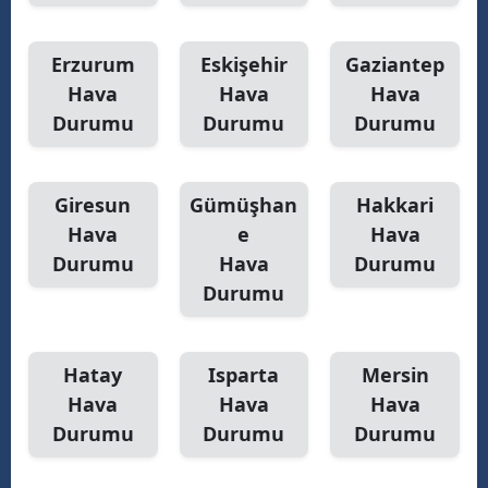
Erzurum
Eskişehir
Gaziantep
Hava
Hava
Hava
Durumu
Durumu
Durumu
Giresun
Gümüşhan
Hakkari
Hava
e
Hava
Durumu
Hava
Durumu
Durumu
Hatay
Isparta
Mersin
Hava
Hava
Hava
Durumu
Durumu
Durumu