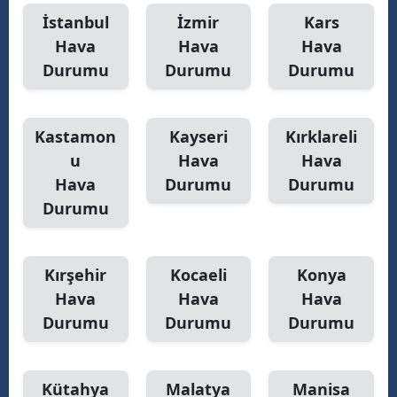
İstanbul
İzmir
Kars
Hava
Hava
Hava
Durumu
Durumu
Durumu
Kastamon
Kayseri
Kırklareli
u
Hava
Hava
Hava
Durumu
Durumu
Durumu
Kırşehir
Kocaeli
Konya
Hava
Hava
Hava
Durumu
Durumu
Durumu
Kütahya
Malatya
Manisa