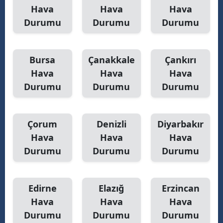
Hava
Hava
Hava
Durumu
Durumu
Durumu
Bursa
Çanakkale
Çankırı
Hava
Hava
Hava
Durumu
Durumu
Durumu
Çorum
Denizli
Diyarbakır
Hava
Hava
Hava
Durumu
Durumu
Durumu
Edirne
Elazığ
Erzincan
Hava
Hava
Hava
Durumu
Durumu
Durumu