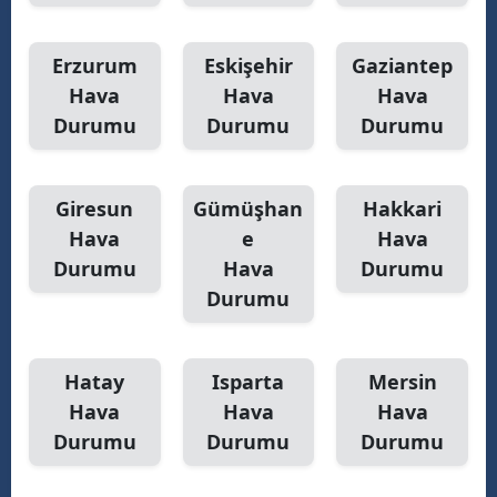
Erzurum
Eskişehir
Gaziantep
Hava
Hava
Hava
Durumu
Durumu
Durumu
Giresun
Gümüşhan
Hakkari
Hava
e
Hava
Durumu
Hava
Durumu
Durumu
Hatay
Isparta
Mersin
Hava
Hava
Hava
Durumu
Durumu
Durumu