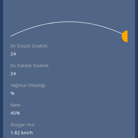
En Düşük Sıcaklık
24
En Yüksek Sıcaklık
24
Yağmur Olasılığı
%
Nem
45%
Rüzgar Hızı
1.82 km/h