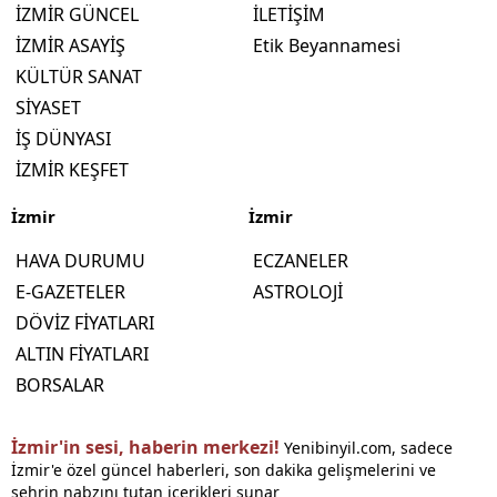
İZMİR GÜNCEL
İLETİŞİM
İZMİR ASAYİŞ
Etik Beyannamesi
KÜLTÜR SANAT
SİYASET
İŞ DÜNYASI
İZMİR KEŞFET
İzmir
İzmir
HAVA DURUMU
ECZANELER
E-GAZETELER
ASTROLOJİ
DÖVİZ FİYATLARI
ALTIN FİYATLARI
BORSALAR
İzmir'in sesi, haberin merkezi!
Yenibinyil.com, sadece
İzmir'e özel güncel haberleri, son dakika gelişmelerini ve
şehrin nabzını tutan içerikleri sunar