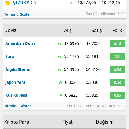
10.912,15
10.677,06
Çeyrek Altın
Son Güncellenme: 18:13
Tümünü Göster
Döviz
Alış
Satış
Fark
47,6996
47,7054
Amerikan Doları
0.16
55,1726
55,1812
Euro
0.3
64,3955
64,4120
İngiliz Sterlini
0.36
0,3022
0,3030
Japon Yeni
0.53
0,5822
0,5825
Rus Rublesi
0.65
Tümünü Göster
Son Güncellenme: 07 Ağustos 18:10
Kripto Para
Fiyat
Değişim