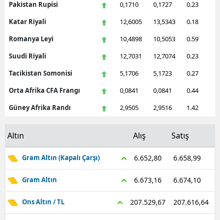
Pakistan Rupisi
0,1710
0,1727
0.23
Katar Riyali
12,6005
13,5343
0.18
Romanya Leyi
10,4898
10,5053
0.59
Suudi Riyali
12,7031
12,7074
0.23
Tacikistan Somonisi
5,1706
5,1723
0.27
Orta Afrika CFA Frangı
0,0841
0,0841
0.44
Güney Afrika Randı
2,9505
2,9516
1.42
Altın
Alış
Satış
6.658,99
6.652,80
Gram Altın (Kapalı Çarşı)
6.674,10
6.673,16
Gram Altın
207.616,64
207.529,67
Ons Altın / TL