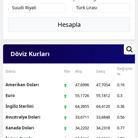
Hesapla
Döviz Kurları
Değişim
Döviz
Yön
Alış
Satış
%
Amerikan Doları
47,6996
47,7054
0.16
Euro
55,1726
55,1812
0.3
İngiliz Sterlini
64,3955
64,4120
0.36
Avustralya Doları
33,6711
33,6848
0.56
Kanada Doları
34,2202
34,2318
0.77