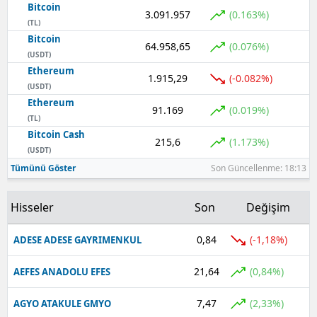
Bitcoin
3.091.957
(0.163%)
(TL)
Bitcoin
64.958,65
(0.076%)
(USDT)
Ethereum
1.915,29
(-0.082%)
(USDT)
Ethereum
91.169
(0.019%)
(TL)
Bitcoin Cash
215,6
(1.173%)
(USDT)
Tümünü Göster
Son Güncellenme: 18:13
Hisseler
Son
Değişim
0,84
(-1,18%)
ADESE ADESE GAYRIMENKUL
21,64
(0,84%)
AEFES ANADOLU EFES
7,47
(2,33%)
AGYO ATAKULE GMYO