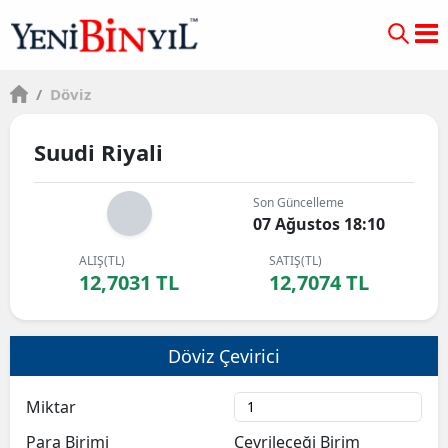
/
Döviz
Suudi Riyali
Son Güncelleme
07 Ağustos 18:10
ALIŞ(TL)
SATIŞ(TL)
12,7031 TL
12,7074 TL
Döviz Çevirici
Miktar
Para Birimi
Çevrileceği Birim