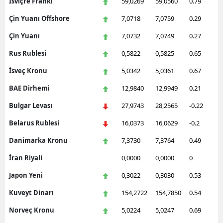
İsviçre Frankı
59,0269
59,0560
0.79
Çin Yuanı Offshore
7,0718
7,0759
0.29
Çin Yuanı
7,0732
7,0749
0.27
Rus Rublesi
0,5822
0,5825
0.65
İsveç Kronu
5,0342
5,0361
0.67
BAE Dirhemi
12,9840
12,9949
0.21
Bulgar Levası
27,9743
28,2565
-0.22
Belarus Rublesi
16,0373
16,0629
-0.2
Danimarka Kronu
7,3730
7,3764
0.49
İran Riyali
0,0000
0,0000
0
Japon Yeni
0,3022
0,3030
0.53
Kuveyt Dinarı
154,2722
154,7850
0.54
Norveç Kronu
5,0224
5,0247
0.69