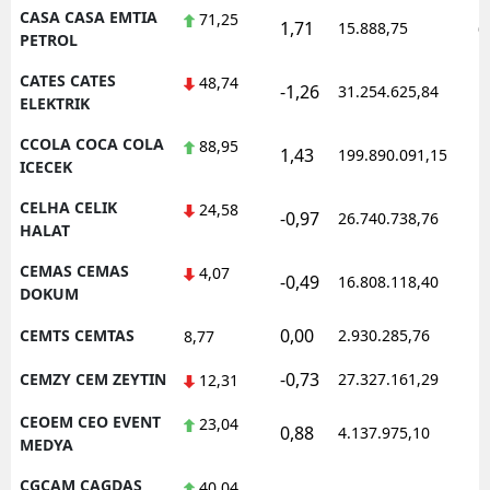
CASA CASA EMTIA
71,25
1,71
15.888,75
0
PETROL
CATES CATES
48,74
-1,26
31.254.625,84
1
ELEKTRIK
CCOLA COCA COLA
88,95
1,43
199.890.091,15
1
ICECEK
CELHA CELIK
24,58
-0,97
26.740.738,76
1
HALAT
CEMAS CEMAS
4,07
-0,49
16.808.118,40
1
DOKUM
0,00
CEMTS CEMTAS
2.930.285,76
1
8,77
-0,73
CEMZY CEM ZEYTIN
27.327.161,29
1
12,31
CEOEM CEO EVENT
23,04
0,88
4.137.975,10
1
MEDYA
CGCAM CAGDAS
40,04