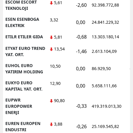
ESCOM ESCORT
5,61
-2,60
92.398.772,88
1
TEKNOLOJI
ESEN ESENBOGA
3,32
0,00
24.841.229,32
1
ELEKTRIK
-0,68
ETILR ETILER GIDA
13.303.180,14
1
5,81
ETYAT EURO TREND
13,54
-1,46
2.613.104,09
1
YAT. ORT.
EUHOL EURO
10,50
0,00
86.929,50
0
YATIRIM HOLDING
EUKYO EURO
12,90
0,00
5.658.111,66
1
KAPITAL YAT. ORT.
EUPWR
90,80
-0,33
1
EUROPOWER
419.319.013,30
ENERJI
EUREN EUROPEN
3,88
-0,26
25.169.545,82
1
ENDUSTRI