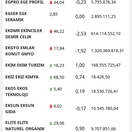
-0,23
EGPRO EGE PROFIL
5.755.878,34
1
34,04
EGSER EGE
2,85
0,00
2.895.111,25
1
SERAMIK
EKDMR EKINCILER
46,22
-2,53
614.114.552,10
1
DEMIR CELIK
EKGYO EMLAK
17,84
-1,92
1.320.369.818,31
1
KONUT GMYO
1,00
EKIM EKIM TURIZM
168.555.725,47
1
18,23
0,74
EKIZ EKIZ KIMYA
18.426,50
0
68,50
EKOS EKOS
5,40
0,19
18.530.726,41
1
TEKNOLOJI
EKSUN EKSUN
6,02
-0,17
10.545.780,04
1
GIDA
ELITE ELITE
29,06
0,90
1
NATUREL ORGANIK
9.707.851,66