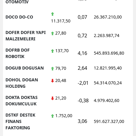
OTOMOTIV
0,07
DOCO DO-CO
26.367.210,00
1
11.317,50
DOFER DOFER YAPI
27,80
0,72
2.263.987,74
1
MALZEMELERI
DOFRB DOF
137,70
4,16
545.893.696,80
1
ROBOTIK
2,64
DOGUB DOGUSAN
12.821.995,40
1
79,70
DOHOL DOGAN
20,48
-2,01
54.314.070,24
1
HOLDING
DOKTA DOKTAS
21,20
-0,38
4.979.402,60
1
DOKUMCULUK
DSTKF DESTEK
1.752,00
3,06
1
FINANS
591.627.327,00
FAKTORING