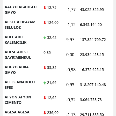
AAGYO AGAOGLU
12,75
-1,77
43.022.825,95
1
GMYO
ACSEL ACIPAYAM
124,00
-1,12
6.545.164,20
1
SELULOZ
ADEL ADEL
32,42
9,97
137.824.709,72
1
KALEMCILIK
ADESE ADESE
0,85
0,00
23.934.458,15
1
GAYRIMENKUL
ADGYO ADRA
55,85
-0,98
16.372.625,15
1
GMYO
AEFES ANADOLU
21,66
0,93
318.207.140,48
1
EFES
AFYON AFYON
12,62
-0,32
3.064.758,73
1
CIMENTO
AGESA AGESA
236,00
-1,13
29.711.385,50
1