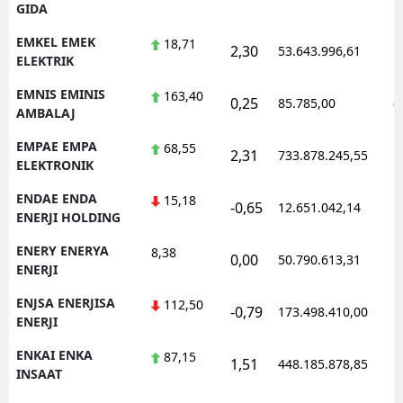
GIDA
EMKEL EMEK
18,71
2,30
53.643.996,61
1
ELEKTRIK
EMNIS EMINIS
163,40
0,25
85.785,00
0
AMBALAJ
EMPAE EMPA
68,55
2,31
733.878.245,55
1
ELEKTRONIK
ENDAE ENDA
15,18
-0,65
12.651.042,14
1
ENERJI HOLDING
ENERY ENERYA
8,38
0,00
50.790.613,31
1
ENERJI
ENJSA ENERJISA
112,50
-0,79
173.498.410,00
1
ENERJI
ENKAI ENKA
87,15
1,51
448.185.878,85
1
INSAAT