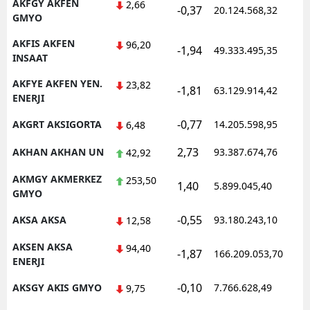
AKFGY AKFEN
2,66
-0,37
20.124.568,32
1
GMYO
AKFIS AKFEN
96,20
-1,94
49.333.495,35
1
INSAAT
AKFYE AKFEN YEN.
23,82
-1,81
63.129.914,42
1
ENERJI
-0,77
AKGRT AKSIGORTA
14.205.598,95
1
6,48
2,73
AKHAN AKHAN UN
93.387.674,76
1
42,92
AKMGY AKMERKEZ
253,50
1,40
5.899.045,40
1
GMYO
-0,55
AKSA AKSA
93.180.243,10
1
12,58
AKSEN AKSA
94,40
-1,87
166.209.053,70
1
ENERJI
-0,10
AKSGY AKIS GMYO
7.766.628,49
1
9,75