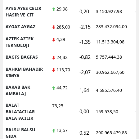
AYES AYES CELIK
29,98
0,20
3.150.927,98
0
HASIR VE CIT
-2,15
AYGAZ AYGAZ
283.432.094,00
1
285,00
AZTEK AZTEK
4,39
-1,35
11.513.304,08
1
TEKNOLOJI
-0,82
BAGFS BAGFAS
5.757.444,38
1
24,32
BAHKM BAHADIR
113,70
-2,07
30.962.667,60
1
KIMYA
BAKAB BAK
44,72
1,64
4.585.576,40
1
AMBALAJ
BALAT
73,25
0,00
0
BALATACILAR
159.538,50
BALATACILIK
BALSU BALSU
13,57
0,52
290.965.479,88
1
GIDA