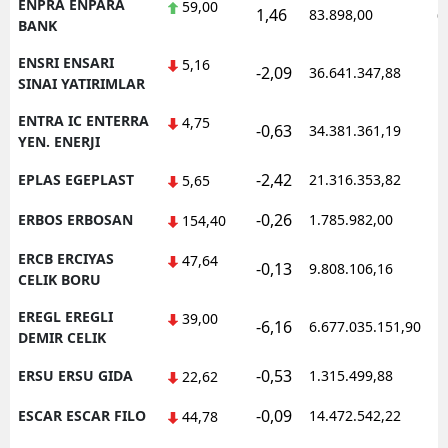
ENPRA ENPARA
59,00
1,46
83.898,00
0
BANK
ENSRI ENSARI
5,16
-2,09
36.641.347,88
1
SINAI YATIRIMLAR
ENTRA IC ENTERRA
4,75
-0,63
34.381.361,19
1
YEN. ENERJI
-2,42
EPLAS EGEPLAST
21.316.353,82
1
5,65
-0,26
ERBOS ERBOSAN
1.785.982,00
1
154,40
ERCB ERCIYAS
47,64
-0,13
9.808.106,16
1
CELIK BORU
EREGL EREGLI
39,00
-6,16
6.677.035.151,90
1
DEMIR CELIK
-0,53
ERSU ERSU GIDA
1.315.499,88
1
22,62
-0,09
ESCAR ESCAR FILO
14.472.542,22
1
44,78