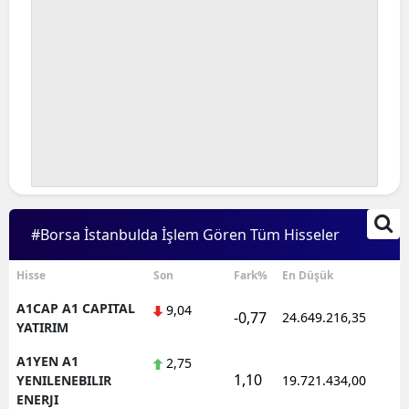
#Borsa İstanbulda İşlem Gören Tüm Hisseler
Hisse
Son
Fark%
En Düşük
A1CAP A1 CAPITAL
9,04
-0,77
24.649.216,35
1
YATIRIM
A1YEN A1
2,75
1,10
1
YENILENEBILIR
19.721.434,00
ENERJI