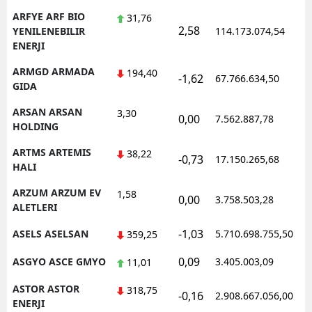
ARFYE ARF BIO
31,76
2,58
1
YENILENEBILIR
114.173.074,54
ENERJI
ARMGD ARMADA
194,40
-1,62
67.766.634,50
1
GIDA
ARSAN ARSAN
3,30
0,00
7.562.887,78
1
HOLDING
ARTMS ARTEMIS
38,22
-0,73
17.150.265,68
1
HALI
ARZUM ARZUM EV
1,58
0,00
3.758.503,28
1
ALETLERI
-1,03
ASELS ASELSAN
5.710.698.755,50
1
359,25
0,09
ASGYO ASCE GMYO
3.405.003,09
1
11,01
ASTOR ASTOR
318,75
-0,16
2.908.667.056,00
1
ENERJI