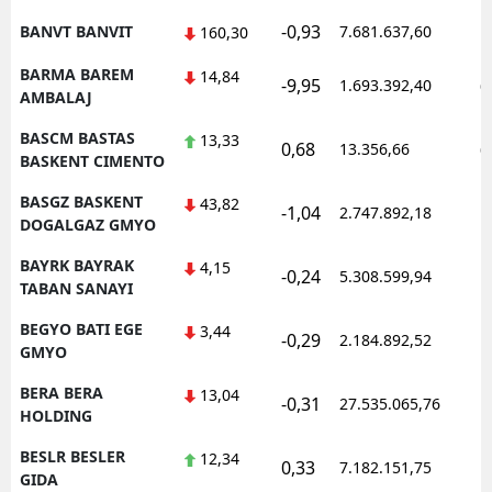
-0,93
BANVT BANVIT
7.681.637,60
1
160,30
BARMA BAREM
14,84
-9,95
1.693.392,40
0
AMBALAJ
BASCM BASTAS
13,33
0,68
13.356,66
0
BASKENT CIMENTO
BASGZ BASKENT
43,82
-1,04
2.747.892,18
1
DOGALGAZ GMYO
BAYRK BAYRAK
4,15
-0,24
5.308.599,94
1
TABAN SANAYI
BEGYO BATI EGE
3,44
-0,29
2.184.892,52
1
GMYO
BERA BERA
13,04
-0,31
27.535.065,76
1
HOLDING
BESLR BESLER
12,34
0,33
7.182.151,75
1
GIDA