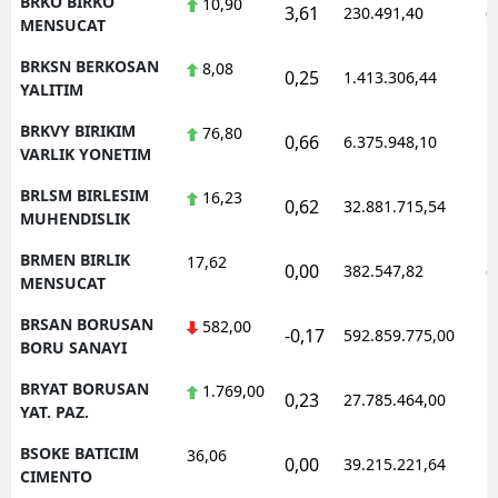
BRKO BIRKO
10,90
3,61
230.491,40
0
MENSUCAT
BRKSN BERKOSAN
8,08
0,25
1.413.306,44
1
YALITIM
BRKVY BIRIKIM
76,80
0,66
6.375.948,10
1
VARLIK YONETIM
BRLSM BIRLESIM
16,23
0,62
32.881.715,54
1
MUHENDISLIK
BRMEN BIRLIK
17,62
0,00
382.547,82
0
MENSUCAT
BRSAN BORUSAN
582,00
-0,17
592.859.775,00
1
BORU SANAYI
BRYAT BORUSAN
1.769,00
0,23
27.785.464,00
1
YAT. PAZ.
BSOKE BATICIM
36,06
0,00
39.215.221,64
1
CIMENTO