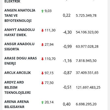
ELEKTRIK
ANGEN ANATOLIA
9,03
0,22
1
TANI VE
5.725.349,78
BIYOTEKNOLOJI
ANHYT ANADOLU
111,30
-4,30
54.106.323,00
1
HAYAT EMEK.
ANSGR ANADOLU
27,94
-0,99
63.977.028,28
1
SIGORTA
ARASE DOGU ARAS
110,70
-1,16
7.818.945,50
1
ENERJI
-0,87
ARCLK ARCELIK
37.409.551,65
1
97,15
ARDYZ ARD
77,50
-0,51
1
BILISIM
121.697.483,25
TEKNOLOJILERI
ARENA ARENA
20,14
0,40
6.698.295,20
1
BILGISAYAR