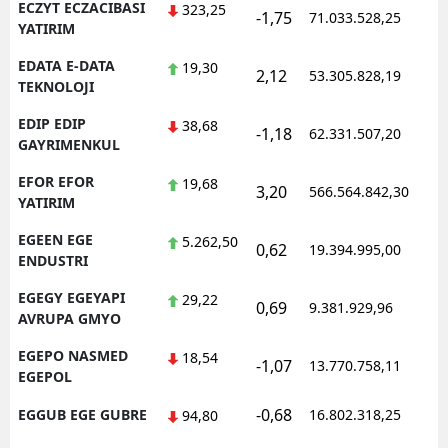
ECZYT ECZACIBASI
323,25
-1,75
71.033.528,25
1
YATIRIM
EDATA E-DATA
19,30
2,12
53.305.828,19
1
TEKNOLOJI
EDIP EDIP
38,68
-1,18
62.331.507,20
1
GAYRIMENKUL
EFOR EFOR
19,68
3,20
566.564.842,30
1
YATIRIM
EGEEN EGE
5.262,50
0,62
19.394.995,00
1
ENDUSTRI
EGEGY EGEYAPI
29,22
0,69
9.381.929,96
1
AVRUPA GMYO
EGEPO NASMED
18,54
-1,07
13.770.758,11
1
EGEPOL
-0,68
EGGUB EGE GUBRE
16.802.318,25
1
94,80