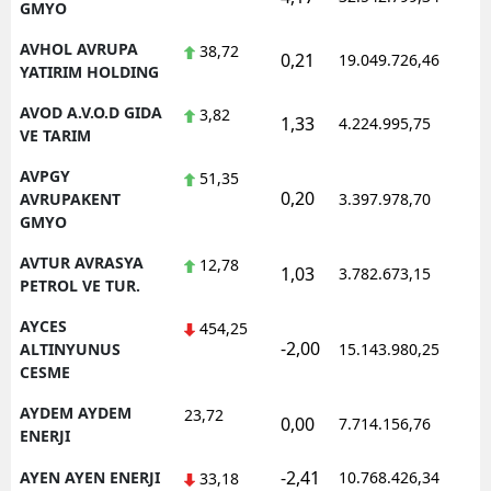
GMYO
AVHOL AVRUPA
38,72
0,21
19.049.726,46
1
YATIRIM HOLDING
AVOD A.V.O.D GIDA
3,82
1,33
4.224.995,75
1
VE TARIM
AVPGY
51,35
0,20
1
AVRUPAKENT
3.397.978,70
GMYO
AVTUR AVRASYA
12,78
1,03
3.782.673,15
1
PETROL VE TUR.
AYCES
454,25
-2,00
1
ALTINYUNUS
15.143.980,25
CESME
AYDEM AYDEM
23,72
0,00
7.714.156,76
1
ENERJI
-2,41
AYEN AYEN ENERJI
10.768.426,34
1
33,18