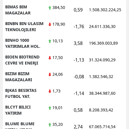
BIMAS BIM
384,50
0,59
1.508.302.224,25
1
MAGAZALAR
BINBN BIN ULASIM
178,90
-1,76
24.611.336,30
1
TEKNOLOJILERI
BINHO 1000
10,13
3,58
196.369.003,89
1
YATIRIMLAR HOL.
BIOEN BIOTREND
17,50
-1,13
31.324.090,29
1
CEVRE VE ENERJI
BIZIM BIZIM
24,06
-0,08
1.382.546,32
1
MAGAZALARI
BJKAS BESIKTAS
1,73
-1,14
38.344.987,60
1
FUTBOL YAT.
BLCYT BILICI
19,01
0,58
8.208.393,42
1
YATIRIM
BLUME BLUME
35,20
2,74
67.065.714,54
1