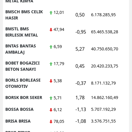
METAL KIMYA
BMSCH BMS CELIK
12,01
0,50
6.178.285,95
1
HASIR
BMSTL BMS
47,94
-0,95
65.465.538,28
1
BIRLESIK METAL
BNTAS BANTAS
6,59
5,27
40.750.650,70
1
AMBALAJ
BOBET BOGAZICI
17,79
0,45
20.420.233,75
1
BETON SANAYI
BORLS BORLEASE
5,38
-0,37
8.171.132,79
1
OTOMOTIV
1,78
BORSK BOR SEKER
14.862.160,49
1
5,71
-1,13
BOSSA BOSSA
5.707.192,29
1
6,12
-1,08
BRISA BRISA
3.576.751,55
1
78,05