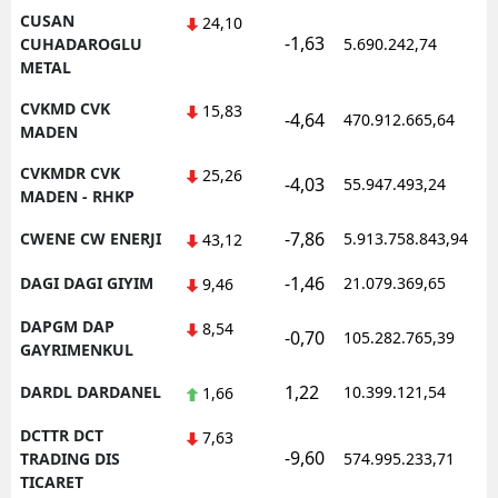
CUSAN
24,10
-1,63
1
CUHADAROGLU
5.690.242,74
METAL
CVKMD CVK
15,83
-4,64
470.912.665,64
1
MADEN
CVKMDR CVK
25,26
-4,03
55.947.493,24
1
MADEN - RHKP
-7,86
CWENE CW ENERJI
5.913.758.843,94
1
43,12
-1,46
DAGI DAGI GIYIM
21.079.369,65
1
9,46
DAPGM DAP
8,54
-0,70
105.282.765,39
1
GAYRIMENKUL
1,22
DARDL DARDANEL
10.399.121,54
1
1,66
DCTTR DCT
7,63
-9,60
1
TRADING DIS
574.995.233,71
TICARET