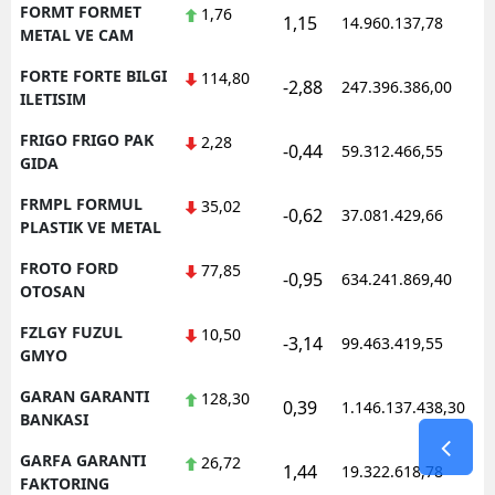
FORMT FORMET
1,76
1,15
14.960.137,78
1
METAL VE CAM
FORTE FORTE BILGI
114,80
-2,88
247.396.386,00
1
ILETISIM
FRIGO FRIGO PAK
2,28
-0,44
59.312.466,55
1
GIDA
FRMPL FORMUL
35,02
-0,62
37.081.429,66
1
PLASTIK VE METAL
FROTO FORD
77,85
-0,95
634.241.869,40
1
OTOSAN
FZLGY FUZUL
10,50
-3,14
99.463.419,55
1
GMYO
GARAN GARANTI
128,30
0,39
1.146.137.438,30
1
BANKASI
GARFA GARANTI
26,72
1,44
19.322.618,78
1
FAKTORING