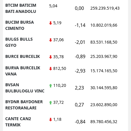
BTCIM BATICIM
5,04
0,00
259.239.519,43
1
BATI ANADOLU
BUCIM BURSA
5,19
-1,14
10.802.019,66
1
CIMENTO
BULGS BULLS
37,06
-2,01
83.531.168,50
1
GSYO
-0,89
BURCE BURCELIK
25.203.967,90
1
35,78
BURVA BURCELIK
812,50
-2,93
15.174.165,50
1
VANA
BVSAN
110,20
2,23
30.144.595,80
1
BULBULOGLU VINC
BYDNR BAYDONER
37,72
0,27
23.602.890,00
1
RESTORANLARI
CANTE CAN2
1,18
-0,84
89.780.456,32
1
TERMIK