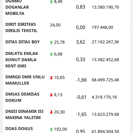
DGNMO
8,49
0,83
1
DOGANLAR
13.580.190,70
MOBILYA
DIRIT DIRITEKS
24,00
0,00
197.448,00
0
DIRILIS TEKSTIL
3,62
DITAS DITAS BDY
27.162.267,36
1
25,78
DMLKTG EMLAK
6,08
0,33
1
KONUT DAMLA
13.582.452,68
KENT GMS
DMRGD DMR UNLU
10,65
-1,66
68.499.725,46
1
MAMULLER
DMSAS DEMISAS
8,13
-0,61
4.318.170,18
1
DOKUM
DNISI DINAMIK ISI
20,30
-1,65
13.623.279,68
1
MAKINA YALITIM
DOAS DOGUS
192,00
0,95
61.894.504,50
1