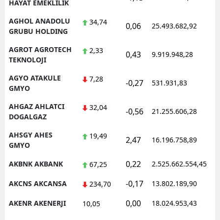
HAYAT EMEKLILIK
AGHOL ANADOLU
34,74
0,06
25.493.682,92
1
GRUBU HOLDING
AGROT AGROTECH
2,33
0,43
9.919.948,28
1
TEKNOLOJI
AGYO ATAKULE
7,28
-0,27
531.931,83
1
GMYO
AHGAZ AHLATCI
32,04
-0,56
21.255.606,28
1
DOGALGAZ
AHSGY AHES
19,49
2,47
16.196.758,89
1
GMYO
0,22
AKBNK AKBANK
2.525.662.554,45
1
67,25
-0,17
AKCNS AKCANSA
13.802.189,90
1
234,70
0,00
AKENR AKENERJI
18.024.953,43
1
10,05