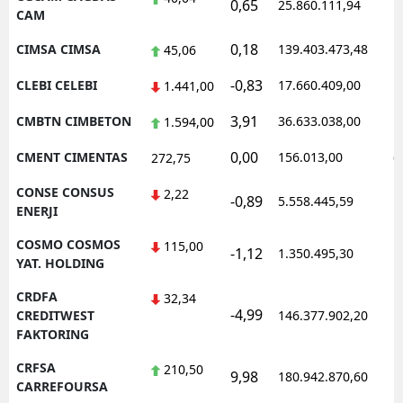
0,65
25.860.111,94
1
CAM
0,18
CIMSA CIMSA
139.403.473,48
1
45,06
-0,83
CLEBI CELEBI
17.660.409,00
1
1.441,00
3,91
CMBTN CIMBETON
36.633.038,00
1
1.594,00
0,00
CMENT CIMENTAS
156.013,00
0
272,75
CONSE CONSUS
2,22
-0,89
5.558.445,59
1
ENERJI
COSMO COSMOS
115,00
-1,12
1.350.495,30
1
YAT. HOLDING
CRDFA
32,34
-4,99
1
CREDITWEST
146.377.902,20
FAKTORING
CRFSA
210,50
9,98
180.942.870,60
1
CARREFOURSA