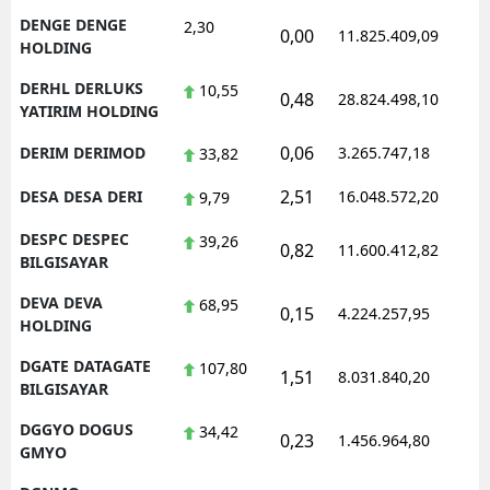
DENGE DENGE
2,30
0,00
11.825.409,09
1
HOLDING
DERHL DERLUKS
10,55
0,48
28.824.498,10
1
YATIRIM HOLDING
0,06
DERIM DERIMOD
3.265.747,18
1
33,82
2,51
DESA DESA DERI
16.048.572,20
1
9,79
DESPC DESPEC
39,26
0,82
11.600.412,82
1
BILGISAYAR
DEVA DEVA
68,95
0,15
4.224.257,95
1
HOLDING
DGATE DATAGATE
107,80
1,51
8.031.840,20
1
BILGISAYAR
DGGYO DOGUS
34,42
0,23
1.456.964,80
1
GMYO