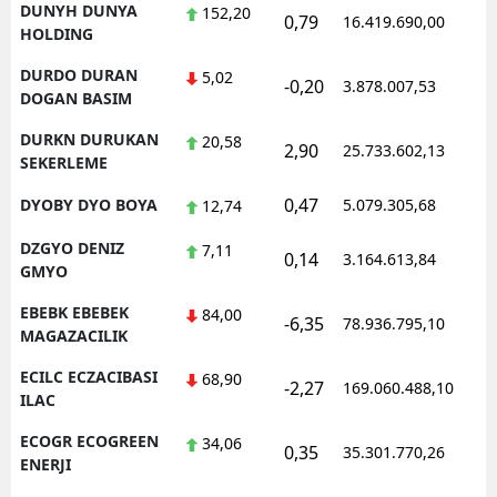
DUNYH DUNYA
152,20
0,79
16.419.690,00
1
HOLDING
DURDO DURAN
5,02
-0,20
3.878.007,53
1
DOGAN BASIM
DURKN DURUKAN
20,58
2,90
25.733.602,13
1
SEKERLEME
0,47
DYOBY DYO BOYA
5.079.305,68
1
12,74
DZGYO DENIZ
7,11
0,14
3.164.613,84
1
GMYO
EBEBK EBEBEK
84,00
-6,35
78.936.795,10
1
MAGAZACILIK
ECILC ECZACIBASI
68,90
-2,27
169.060.488,10
1
ILAC
ECOGR ECOGREEN
34,06
0,35
35.301.770,26
1
ENERJI