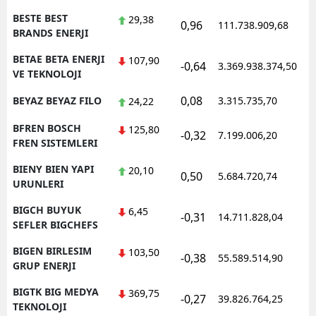
BESTE BEST
29,38
0,96
111.738.909,68
1
BRANDS ENERJI
BETAE BETA ENERJI
107,90
-0,64
3.369.938.374,50
1
VE TEKNOLOJI
0,08
BEYAZ BEYAZ FILO
3.315.735,70
1
24,22
BFREN BOSCH
125,80
-0,32
7.199.006,20
1
FREN SISTEMLERI
BIENY BIEN YAPI
20,10
0,50
5.684.720,74
1
URUNLERI
BIGCH BUYUK
6,45
-0,31
14.711.828,04
1
SEFLER BIGCHEFS
BIGEN BIRLESIM
103,50
-0,38
55.589.514,90
1
GRUP ENERJI
BIGTK BIG MEDYA
369,75
-0,27
39.826.764,25
1
TEKNOLOJI