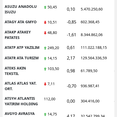
ASUZU ANADOLU
50,45
0,10
5.470.250,60
1
ISUZU
-0,85
ATAGY ATA GMYO
602.368,45
1
10,51
ATAKP ATAKEY
48,80
-1,61
8.344.862,06
1
PATATES
0,61
ATATP ATP YAZILIM
111.022.188,15
1
249,20
2,17
ATATR ATA TURIZM
129.564.336,59
1
14,15
ATEKS AKIN
103,50
0,98
61.789,50
0
TEKSTIL
ATLAS ATLAS YAT.
7,11
-0,70
936.987,41
1
ORT.
ATSYH ATLANTIS
112,00
0,00
304.416,00
0
YATIRIM HOLDING
AVGYO AVRASYA
14,75
4,17
32.542.799,34
1