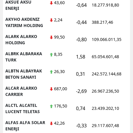
AKSUE AKSU
43,60
-0,64
18.277.918,80
1
ENERJI
AKYHO AKDENIZ
2,24
-0,44
388.217,46
1
YATIRIM HOLDING
ALARK ALARKO
99,50
-0,80
109.066.011,35
1
HOLDING
ALBRK ALBARAKA
8,35
1,58
65.054.601,48
1
TURK
ALBTN ALBAYRAK
26,30
0,31
242.572.144,68
1
BETON SANAYI
ALCAR ALARKO
687,00
-2,69
26.967.236,50
1
CARRIER
ALCTL ALCATEL
176,50
0,74
23.439.202,10
1
LUCENT TELETAS
ALFAS ALFA SOLAR
42,26
-0,33
29.117.607,48
1
ENERJI