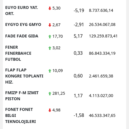
EUYO EURO YAT.
5,30
-5,19
8.737.636,14
1
ORT.
-2,91
EYGYO EYG GMYO
26.534.067,08
1
2,67
5,17
FADE FADE GIDA
129.259.873,41
1
17,70
FENER
3,02
0,33
1
FENERBAHCE
86.843.334,19
FUTBOL
FLAP FLAP
10,09
0,60
1
KONGRE TOPLANTI
2.461.659,38
HIZ.
FMIZP F-M IZMIT
281,25
1,17
4.113.027,00
1
PISTON
FONET FONET
4,98
-1,58
1
BILGI
46.533.347,65
TEKNOLOJILERI