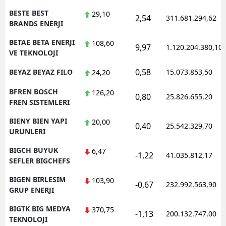
BESTE BEST
29,10
2,54
311.681.294,62
BRANDS ENERJI
BETAE BETA ENERJI
108,60
9,97
1.120.204.380,10
VE TEKNOLOJI
0,58
BEYAZ BEYAZ FILO
15.073.853,50
24,20
BFREN BOSCH
126,20
0,80
25.826.655,20
FREN SISTEMLERI
BIENY BIEN YAPI
20,00
0,40
25.542.329,70
URUNLERI
BIGCH BUYUK
6,47
-1,22
41.035.812,17
SEFLER BIGCHEFS
BIGEN BIRLESIM
103,90
-0,67
232.992.563,90
GRUP ENERJI
BIGTK BIG MEDYA
370,75
-1,13
200.132.747,00
TEKNOLOJI