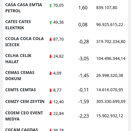
CASA CASA EMTIA
70,05
1,60
839.107,80
PETROL
CATES CATES
49,36
0,08
96.925.615,22
ELEKTRIK
CCOLA COCA COLA
87,70
-0,28
319.702.334,80
ICECEK
CELHA CELIK
24,82
-3,05
104.496.344,14
HALAT
CEMAS CEMAS
4,09
-1,45
26.998.320,38
DOKUM
-0,11
CEMTS CEMTAS
14.616.070,95
8,77
-1,59
CEMZY CEM ZEYTIN
305.330.699,69
12,40
CEOEM CEO EVENT
22,84
-2,23
15.902.932,12
MEDYA
CGCAM CAGDAS
39,78