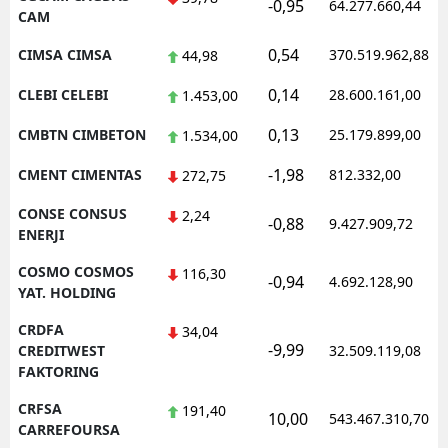
-0,95
64.277.660,44
CAM
0,54
CIMSA CIMSA
370.519.962,88
44,98
0,14
CLEBI CELEBI
28.600.161,00
1.453,00
0,13
CMBTN CIMBETON
25.179.899,00
1.534,00
-1,98
CMENT CIMENTAS
812.332,00
272,75
CONSE CONSUS
2,24
-0,88
9.427.909,72
ENERJI
COSMO COSMOS
116,30
-0,94
4.692.128,90
YAT. HOLDING
CRDFA
34,04
-9,99
CREDITWEST
32.509.119,08
FAKTORING
CRFSA
191,40
10,00
543.467.310,70
CARREFOURSA