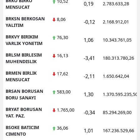
BRKO BIRKO
10,52
0,19
2.783.633,28
MENSUCAT
BRKSN BERKOSAN
8,06
-0,12
2.168.912,01
YALITIM
BRKVY BIRIKIM
76,30
1,06
10.343.761,05
VARLIK YONETIM
BRLSM BIRLESIM
16,13
-3,41
180.313.780,26
MUHENDISLIK
BRMEN BIRLIK
17,62
-2,11
1.650.642,04
MENSUCAT
BRSAN BORUSAN
583,00
1,30
1.370.595.235,50
BORU SANAYI
BRYAT BORUSAN
1.765,00
-0,34
85.294.269,00
YAT. PAZ.
BSOKE BATICIM
36,06
1,01
167.236.529,66
CIMENTO