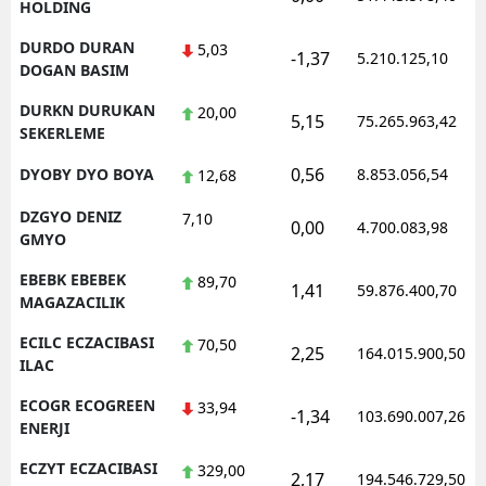
HOLDING
DURDO DURAN
5,03
-1,37
5.210.125,10
DOGAN BASIM
DURKN DURUKAN
20,00
5,15
75.265.963,42
SEKERLEME
0,56
DYOBY DYO BOYA
8.853.056,54
12,68
DZGYO DENIZ
7,10
0,00
4.700.083,98
GMYO
EBEBK EBEBEK
89,70
1,41
59.876.400,70
MAGAZACILIK
ECILC ECZACIBASI
70,50
2,25
164.015.900,50
ILAC
ECOGR ECOGREEN
33,94
-1,34
103.690.007,26
ENERJI
ECZYT ECZACIBASI
329,00
2,17
194.546.729,50