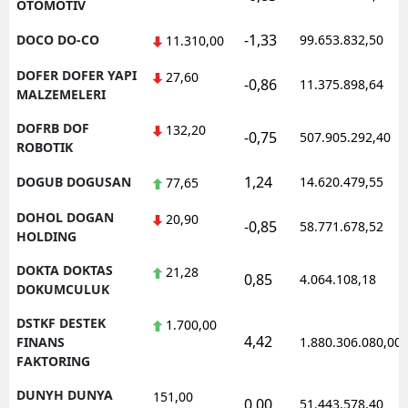
OTOMOTIV
-1,33
DOCO DO-CO
99.653.832,50
11.310,00
DOFER DOFER YAPI
27,60
-0,86
11.375.898,64
MALZEMELERI
DOFRB DOF
132,20
-0,75
507.905.292,40
ROBOTIK
1,24
DOGUB DOGUSAN
14.620.479,55
77,65
DOHOL DOGAN
20,90
-0,85
58.771.678,52
HOLDING
DOKTA DOKTAS
21,28
0,85
4.064.108,18
DOKUMCULUK
DSTKF DESTEK
1.700,00
4,42
FINANS
1.880.306.080,00
FAKTORING
DUNYH DUNYA
151,00
0,00
51.443.578,40