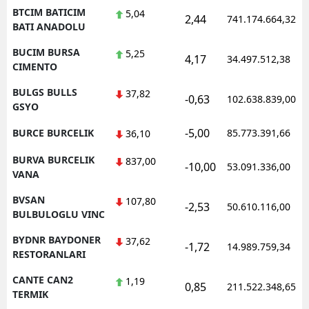
BTCIM BATICIM
5,04
2,44
741.174.664,32
BATI ANADOLU
BUCIM BURSA
5,25
4,17
34.497.512,38
CIMENTO
BULGS BULLS
37,82
-0,63
102.638.839,00
GSYO
-5,00
BURCE BURCELIK
85.773.391,66
36,10
BURVA BURCELIK
837,00
-10,00
53.091.336,00
VANA
BVSAN
107,80
-2,53
50.610.116,00
BULBULOGLU VINC
BYDNR BAYDONER
37,62
-1,72
14.989.759,34
RESTORANLARI
CANTE CAN2
1,19
0,85
211.522.348,65
TERMIK