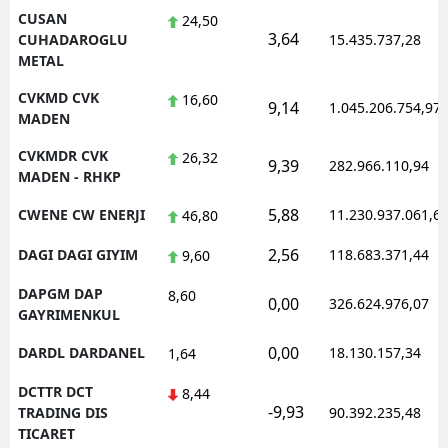
CUSAN
24,50
3,64
CUHADAROGLU
15.435.737,28
METAL
CVKMD CVK
16,60
9,14
1.045.206.754,97
MADEN
CVKMDR CVK
26,32
9,39
282.966.110,94
MADEN - RHKP
5,88
CWENE CW ENERJI
11.230.937.061,6
46,80
2,56
DAGI DAGI GIYIM
118.683.371,44
9,60
DAPGM DAP
8,60
0,00
326.624.976,07
GAYRIMENKUL
0,00
DARDL DARDANEL
18.130.157,34
1,64
DCTTR DCT
8,44
-9,93
TRADING DIS
90.392.235,48
TICARET