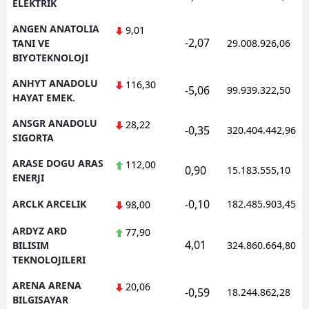
ELEKTRIK
ANGEN ANATOLIA
9,01
-2,07
TANI VE
29.008.926,06
BIYOTEKNOLOJI
ANHYT ANADOLU
116,30
-5,06
99.939.322,50
HAYAT EMEK.
ANSGR ANADOLU
28,22
-0,35
320.404.442,96
SIGORTA
ARASE DOGU ARAS
112,00
0,90
15.183.555,10
ENERJI
-0,10
ARCLK ARCELIK
182.485.903,45
98,00
ARDYZ ARD
77,90
4,01
BILISIM
324.860.664,80
TEKNOLOJILERI
ARENA ARENA
20,06
-0,59
18.244.862,28
BILGISAYAR