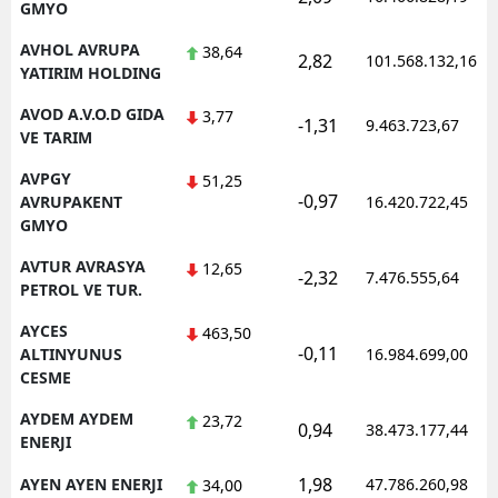
GMYO
AVHOL AVRUPA
38,64
2,82
101.568.132,16
YATIRIM HOLDING
AVOD A.V.O.D GIDA
3,77
-1,31
9.463.723,67
VE TARIM
AVPGY
51,25
-0,97
AVRUPAKENT
16.420.722,45
GMYO
AVTUR AVRASYA
12,65
-2,32
7.476.555,64
PETROL VE TUR.
AYCES
463,50
-0,11
ALTINYUNUS
16.984.699,00
CESME
AYDEM AYDEM
23,72
0,94
38.473.177,44
ENERJI
1,98
AYEN AYEN ENERJI
47.786.260,98
34,00