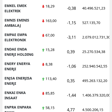
EMKEL EMEK
18,29
-0,38
40.496.521,23
ELEKTRIK
EMNIS EMINIS
163,00
-1,15
527.135,70
AMBALAJ
EMPAE EMPA
67,00
-3,11
2.079.012.731,30
ELEKTRONIK
ENDAE ENDA
15,28
0,39
25.270.534,38
ENERJI HOLDING
ENERY ENERYA
8,38
-1,06
252.940.542,55
ENERJI
ENJSA ENERJISA
113,40
0,35
495.263.132,20
ENERJI
ENKAI ENKA
85,85
-1,44
1.406.379.320,00
INSAAT
ENPRA ENPARA
58,15
4,77
4.500.206,15