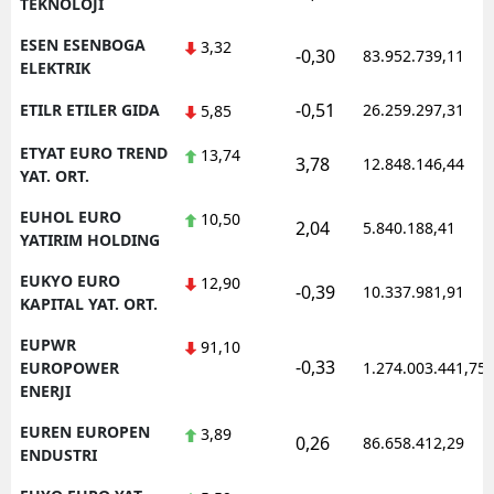
TEKNOLOJI
ESEN ESENBOGA
3,32
-0,30
83.952.739,11
ELEKTRIK
-0,51
ETILR ETILER GIDA
26.259.297,31
5,85
ETYAT EURO TREND
13,74
3,78
12.848.146,44
YAT. ORT.
EUHOL EURO
10,50
2,04
5.840.188,41
YATIRIM HOLDING
EUKYO EURO
12,90
-0,39
10.337.981,91
KAPITAL YAT. ORT.
EUPWR
91,10
-0,33
EUROPOWER
1.274.003.441,75
ENERJI
EUREN EUROPEN
3,89
0,26
86.658.412,29
ENDUSTRI