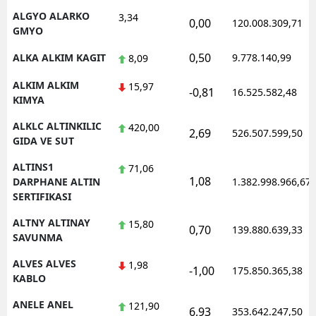
ALGYO ALARKO
3,34
0,00
120.008.309,71
GMYO
0,50
ALKA ALKIM KAGIT
9.778.140,99
8,09
ALKIM ALKIM
15,97
-0,81
16.525.582,48
KIMYA
ALKLC ALTINKILIC
420,00
2,69
526.507.599,50
GIDA VE SUT
ALTINS1
71,06
1,08
DARPHANE ALTIN
1.382.998.966,67
SERTIFIKASI
ALTNY ALTINAY
15,80
0,70
139.880.639,33
SAVUNMA
ALVES ALVES
1,98
-1,00
175.850.365,38
KABLO
ANELE ANEL
121,90
6,93
353.642.247,50