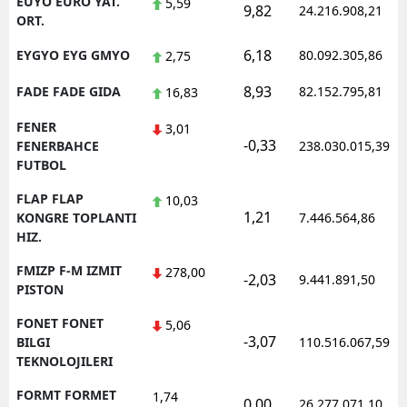
EUYO EURO YAT.
5,59
9,82
24.216.908,21
ORT.
6,18
EYGYO EYG GMYO
80.092.305,86
2,75
8,93
FADE FADE GIDA
82.152.795,81
16,83
FENER
3,01
-0,33
FENERBAHCE
238.030.015,39
FUTBOL
FLAP FLAP
10,03
1,21
KONGRE TOPLANTI
7.446.564,86
HIZ.
FMIZP F-M IZMIT
278,00
-2,03
9.441.891,50
PISTON
FONET FONET
5,06
-3,07
BILGI
110.516.067,59
TEKNOLOJILERI
FORMT FORMET
1,74
0,00
26.277.071,10