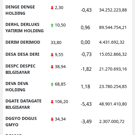
DENGE DENGE
2,30
-0,43
34.252.223,88
HOLDING
DERHL DERLUKS
10,50
0,96
89.544.754,21
YATIRIM HOLDING
0,00
DERIM DERIMOD
4.431.692,32
33,80
-0,73
DESA DESA DERI
15.052.866,32
9,55
DESPC DESPEC
38,94
-1,82
21.270.693,16
BILGISAYAR
DEVA DEVA
68,85
1,18
23.780.254,85
HOLDING
DGATE DATAGATE
106,20
-5,43
48.901.410,80
BILGISAYAR
DGGYO DOGUS
34,34
-3,49
2.307.000,72
GMYO