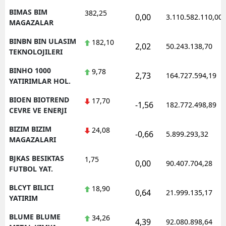
BIMAS BIM
382,25
0,00
3.110.582.110,00
MAGAZALAR
BINBN BIN ULASIM
182,10
2,02
50.243.138,70
TEKNOLOJILERI
BINHO 1000
9,78
2,73
164.727.594,19
YATIRIMLAR HOL.
BIOEN BIOTREND
17,70
-1,56
182.772.498,89
CEVRE VE ENERJI
BIZIM BIZIM
24,08
-0,66
5.899.293,32
MAGAZALARI
BJKAS BESIKTAS
1,75
0,00
90.407.704,28
FUTBOL YAT.
BLCYT BILICI
18,90
0,64
21.999.135,17
YATIRIM
BLUME BLUME
34,26
4,39
92.080.898,64