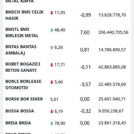
METAL KIMYA
BMSCH BMS CELIK
11,95
-0,99
13.828.778,70
HASIR
BMSTL BMS
48,40
7,60
206.440.705,56
BIRLESIK METAL
BNTAS BANTAS
6,26
0,81
14.786.890,57
AMBALAJ
BOBET BOGAZICI
17,71
-0,11
42.883.885,08
BETON SANAYI
BORLS BORLEASE
5,40
-3,57
22.485.578,60
OTOMOTIV
0,00
BORSK BOR SEKER
25.601.940,71
5,61
-0,32
BOSSA BOSSA
9.050.238,67
6,19
0,06
BRISA BRISA
23.861.318,45
78,90