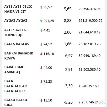
AYES AYES CELIK
29,92
5,65
20.590.376,04
HASIR VE CIT
8,88
AYGAZ AYGAZ
921.219.500,75
291,25
AZTEK AZTEK
4,45
2,06
21.644.618,19
TEKNOLOJI
1,66
BAGFS BAGFAS
23.187.019,78
24,52
BAHKM BAHADIR
116,10
-6,97
82.949.189,40
KIMYA
BAKAB BAK
44,00
-2,91
13.505.585,10
AMBALAJ
BALAT
73,25
-3,30
BALATACILAR
1.240.357,60
BALATACILIK
BALSU BALSU
13,50
-5,20
2.257.746.210,65
GIDA