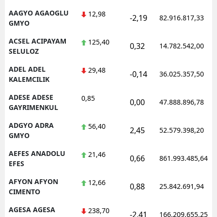
AAGYO AGAOGLU
12,98
-2,19
82.916.817,33
GMYO
ACSEL ACIPAYAM
125,40
0,32
14.782.542,00
SELULOZ
ADEL ADEL
29,48
-0,14
36.025.357,50
KALEMCILIK
ADESE ADESE
0,85
0,00
47.888.896,78
GAYRIMENKUL
ADGYO ADRA
56,40
2,45
52.579.398,20
GMYO
AEFES ANADOLU
21,46
0,66
861.993.485,64
EFES
AFYON AFYON
12,66
0,88
25.842.691,94
CIMENTO
AGESA AGESA
238,70
-2,41
166.209.655,25