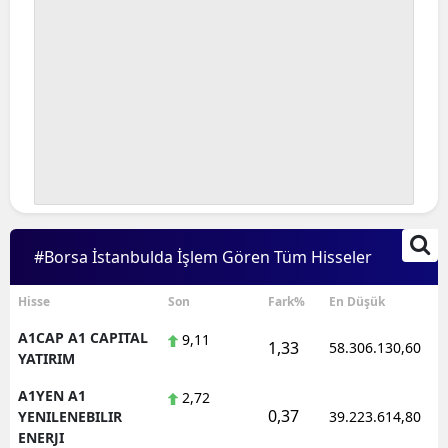
#Borsa İstanbulda İşlem Gören Tüm Hisseler
Hisse
Son
Fark%
En Düşük
A1CAP A1 CAPITAL
9,11
1,33
58.306.130,60
YATIRIM
A1YEN A1
2,72
0,37
YENILENEBILIR
39.223.614,80
ENERJI