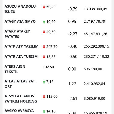
ASUZU ANADOLU
50,40
-0,79
13.038.344,45
ISUZU
0,95
ATAGY ATA GMYO
2.719.178,79
10,60
ATAKP ATAKEY
49,60
-2,27
45.147.831,26
PATATES
-0,40
ATATP ATP YAZILIM
265.292.398,15
247,70
-0,50
ATATR ATA TURIZM
230.271.119,32
13,85
ATEKS AKIN
102,50
0,00
696.180,00
TEKSTIL
ATLAS ATLAS YAT.
7,16
1,27
2.410.932,84
ORT.
ATSYH ATLANTIS
112,00
-2,61
3.085.919,00
YATIRIM HOLDING
AVGYO AVRASYA
14,16
2,09
16.466.828,19