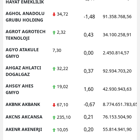
HAYAT EMEKLILIK
AGHOL ANADOLU
34,72
-1,48
91.358.768,56
GRUBU HOLDING
AGROT AGROTECH
2,32
0,43
34.100.258,91
TEKNOLOJI
AGYO ATAKULE
7,30
0,00
2.450.814,57
GMYO
AHGAZ AHLATCI
32,22
0,37
92.934.703,20
DOGALGAZ
AHSGY AHES
19,02
1,60
42.930.943,63
GMYO
-0,67
AKBNK AKBANK
8.774.651.783,65
67,10
0,21
AKCNS AKCANSA
76.153.504,90
235,10
0,20
AKENR AKENERJI
55.814.941,90
10,05