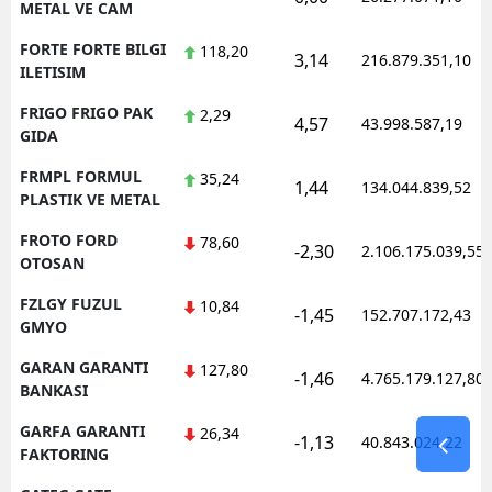
METAL VE CAM
FORTE FORTE BILGI
118,20
3,14
216.879.351,10
ILETISIM
FRIGO FRIGO PAK
2,29
4,57
43.998.587,19
GIDA
FRMPL FORMUL
35,24
1,44
134.044.839,52
PLASTIK VE METAL
FROTO FORD
78,60
-2,30
2.106.175.039,55
OTOSAN
FZLGY FUZUL
10,84
-1,45
152.707.172,43
GMYO
GARAN GARANTI
127,80
-1,46
4.765.179.127,80
BANKASI
GARFA GARANTI
26,34
-1,13
40.843.024,22
FAKTORING