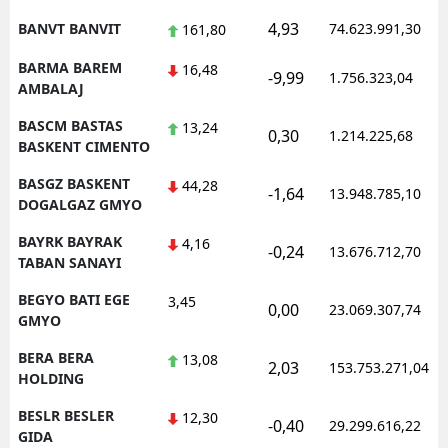
4,93
BANVT BANVIT
74.623.991,30
161,80
BARMA BAREM
16,48
-9,99
1.756.323,04
AMBALAJ
BASCM BASTAS
13,24
0,30
1.214.225,68
BASKENT CIMENTO
BASGZ BASKENT
44,28
-1,64
13.948.785,10
DOGALGAZ GMYO
BAYRK BAYRAK
4,16
-0,24
13.676.712,70
TABAN SANAYI
BEGYO BATI EGE
3,45
0,00
23.069.307,74
GMYO
BERA BERA
13,08
2,03
153.753.271,04
HOLDING
BESLR BESLER
12,30
-0,40
29.299.616,22
GIDA