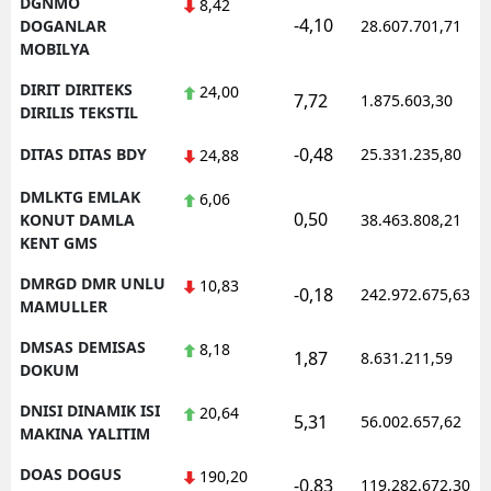
DGNMO
8,42
-4,10
DOGANLAR
28.607.701,71
MOBILYA
DIRIT DIRITEKS
24,00
7,72
1.875.603,30
DIRILIS TEKSTIL
-0,48
DITAS DITAS BDY
25.331.235,80
24,88
DMLKTG EMLAK
6,06
0,50
KONUT DAMLA
38.463.808,21
KENT GMS
DMRGD DMR UNLU
10,83
-0,18
242.972.675,63
MAMULLER
DMSAS DEMISAS
8,18
1,87
8.631.211,59
DOKUM
DNISI DINAMIK ISI
20,64
5,31
56.002.657,62
MAKINA YALITIM
DOAS DOGUS
190,20
-0,83
119.282.672,30