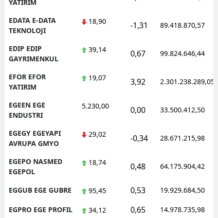
YATIRIM
EDATA E-DATA
18,90
-1,31
89.418.870,57
TEKNOLOJI
EDIP EDIP
39,14
0,67
99.824.646,44
GAYRIMENKUL
EFOR EFOR
19,07
3,92
2.301.238.289,05
YATIRIM
EGEEN EGE
5.230,00
0,00
33.500.412,50
ENDUSTRI
EGEGY EGEYAPI
29,02
-0,34
28.671.215,98
AVRUPA GMYO
EGEPO NASMED
18,74
0,48
64.175.904,42
EGEPOL
0,53
EGGUB EGE GUBRE
19.929.684,50
95,45
0,65
EGPRO EGE PROFIL
14.978.735,98
34,12