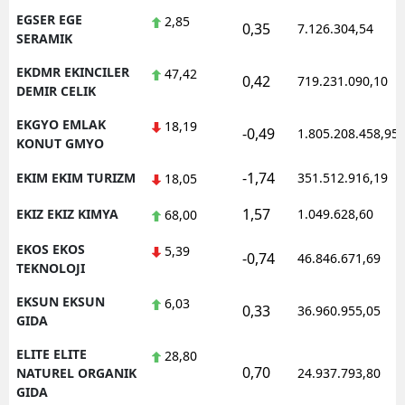
EGSER EGE
2,85
0,35
7.126.304,54
SERAMIK
EKDMR EKINCILER
47,42
0,42
719.231.090,10
DEMIR CELIK
EKGYO EMLAK
18,19
-0,49
1.805.208.458,95
KONUT GMYO
-1,74
EKIM EKIM TURIZM
351.512.916,19
18,05
1,57
EKIZ EKIZ KIMYA
1.049.628,60
68,00
EKOS EKOS
5,39
-0,74
46.846.671,69
TEKNOLOJI
EKSUN EKSUN
6,03
0,33
36.960.955,05
GIDA
ELITE ELITE
28,80
0,70
NATUREL ORGANIK
24.937.793,80
GIDA