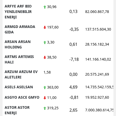
ARFYE ARF BIO
30,96
0,13
YENILENEBILIR
82.060.867,78
ENERJI
ARMGD ARMADA
197,60
-0,35
137.515.604,30
GIDA
ARSAN ARSAN
3,30
0,61
28.156.182,34
HOLDING
ARTMS ARTEMIS
38,50
-7,18
141.166.140,02
HALI
ARZUM ARZUM EV
1,58
0,00
20.575.241,69
ALETLERI
4,69
ASELS ASELSAN
14.735.542.159,5
363,00
-0,81
ASGYO ASCE GMYO
19.952.927,60
11,00
ASTOR ASTOR
319,25
2,65
7.000.380.614,75
ENERJI