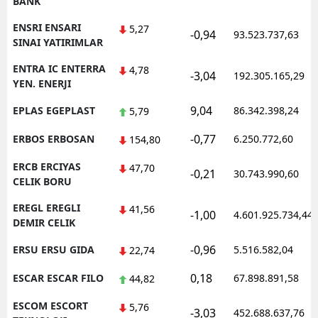
BANK
ENSRI ENSARI
5,27
-0,94
93.523.737,63
SINAI YATIRIMLAR
ENTRA IC ENTERRA
4,78
-3,04
192.305.165,29
YEN. ENERJI
9,04
EPLAS EGEPLAST
86.342.398,24
5,79
-0,77
ERBOS ERBOSAN
6.250.772,60
154,80
ERCB ERCIYAS
47,70
-0,21
30.743.990,60
CELIK BORU
EREGL EREGLI
41,56
-1,00
4.601.925.734,44
DEMIR CELIK
-0,96
ERSU ERSU GIDA
5.516.582,04
22,74
0,18
ESCAR ESCAR FILO
67.898.891,58
44,82
ESCOM ESCORT
5,76
-3,03
452.688.637,76