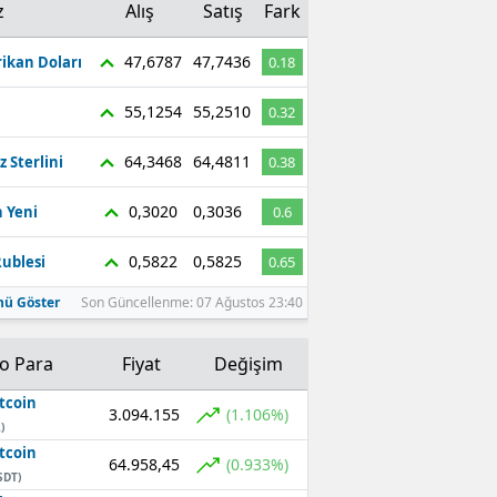
z
Alış
Satış
Fark
47,6787
47,7436
ikan Doları
0.18
55,1254
55,2510
0.32
64,3468
64,4811
z Sterlini
0.38
0,3020
0,3036
 Yeni
0.6
0,5822
0,5825
ublesi
0.65
ü Göster
Son Güncellenme: 07 Ağustos 23:40
to Para
Fiyat
Değişim
tcoin
3.094.155
(1.106%)
)
tcoin
64.958,45
(0.933%)
SDT)