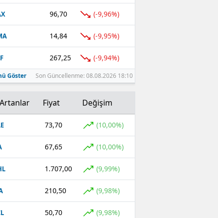
96,70
(-9,96%)
AX
14,84
(-9,95%)
MA
267,25
(-9,94%)
F
ü Göster
Son Güncellenme: 08.08.2026 18:10
Artanlar
Fiyat
Değişim
73,70
(10,00%)
E
67,65
(10,00%)
A
1.707,00
(9,99%)
HL
210,50
(9,98%)
A
50,70
(9,98%)
L