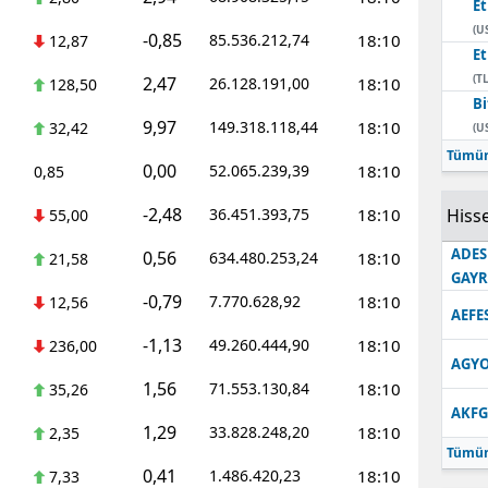
E
(U
-0,85
85.536.212,74
18:10
12,87
E
(TL
2,47
26.128.191,00
18:10
128,50
Bi
9,97
149.318.118,44
18:10
32,42
(U
Tümün
0,00
52.065.239,39
18:10
0,85
-2,48
36.451.393,75
18:10
Hisse
55,00
ADES
0,56
634.480.253,24
18:10
21,58
GAY
-0,79
7.770.628,92
18:10
12,56
AEFE
-1,13
49.260.444,90
18:10
236,00
AGYO
1,56
71.553.130,84
18:10
35,26
AKFG
1,29
33.828.248,20
18:10
2,35
Tümün
0,41
1.486.420,23
18:10
7,33