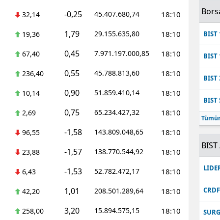
Bors
-0,25
45.407.680,74
18:10
32,14
1,79
29.155.635,80
18:10
19,36
BIST 
0,45
7.971.197.000,85
18:10
67,40
BIST 
0,55
45.788.813,60
18:10
236,40
BIST 
0,90
51.859.410,14
18:10
10,14
BIST 
0,75
65.234.427,32
18:10
2,69
Tümün
-1,58
143.809.048,65
18:10
96,55
BIST 
-1,57
138.770.544,92
18:10
23,88
LIDE
-1,53
52.782.472,17
18:10
6,43
1,01
CRD
208.501.289,64
18:10
42,20
3,20
15.894.575,15
18:10
258,00
SUR