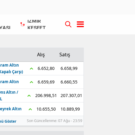
İZMİR
YASI
KEŞFET
Alış
Satış
ram Altın
6.658,99
6.652,80
Kapalı Çarşı)
6.660,55
6.659,69
ram Altın
ns Altın /
207.307,01
206.998,51
L
10.889,99
10.655,50
eyrek Altın
Son Güncellenme: 07 Ağu - 23:59
ü Göster