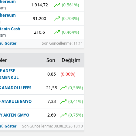
thereum
1.914,72
(0.561%)
SDT)
thereum
91.200
(0.703%)
)
tcoin Cash
216,6
(0.464%)
SDT)
ü Göster
Son Güncellenme: 11:11
ler
Son
Değişim
E ADESE
0,85
(0,00%)
RIMENKUL
21,58
(0,56%)
S ANADOLU EFES
7,33
(0,41%)
 ATAKULE GMYO
2,69
(0,75%)
Y AKFEN GMYO
ü Göster
Son Güncellenme: 08.08.2026 18:10