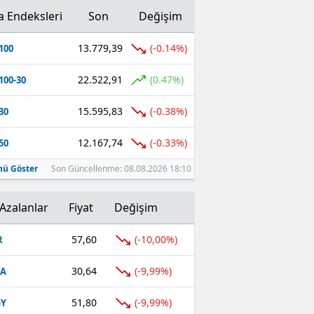
a Endeksleri
Son
Değişim
13.779,39
(-0.14%)
100
22.522,91
(0.47%)
100-30
15.595,83
(-0.38%)
30
12.167,74
(-0.33%)
50
ü Göster
Son Güncellenme: 08.08.2026 18:10
Azalanlar
Fiyat
Değişim
57,60
(-10,00%)
R
30,64
(-9,99%)
FA
51,80
(-9,99%)
GY