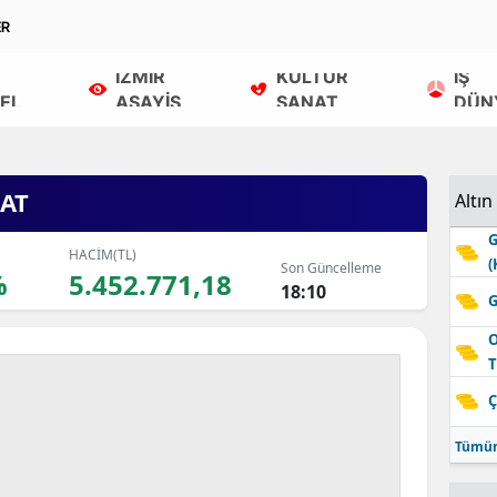
ER
İZMİR
KÜLTÜR
İŞ
EL
ASAYİŞ
SANAT
DÜN
AT
Altın
G
HACİM(TL)
(
Son Güncelleme
%
5.452.771,18
18:10
G
O
T
Ç
Tümün