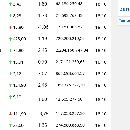
1,80
68.184.250,48
18:10
3,40
ADEL
1,73
21.693.762,43
18:10
8,23
Tümün
-1,06
17.151.003,52
18:10
15,80
1,19
720.200.219,25
18:10
425,00
2,45
I
2.294.160.747,94
18:10
72,80
0,70
217.121.259,65
18:10
15,91
7,07
862.693.604,57
18:10
2,12
2,46
169.375.227,30
18:10
124,90
9,10
1,00
12.505.277,50
18:10
-3,78
117.058.257,30
18:10
111,90
1,35
274.580.868,90
18:10
28,60