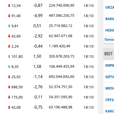
-0,87
224.740.006,90
18:10
12,54
ORZ
-4,99
497.090.250,75
18:10
91,40
BAR
0,51
25.719.982,12
18:10
9,81
HEDE
-2,92
62.947.071,68
18:10
42,60
Tümün
-0,44
1.189.420,49
18:10
2,24
BIST 
1,50
320.678.263,15
18:10
101,80
EMPA
1,58
106.449.455,94
18:10
8,35
-1,14
692.044.692,60
18:10
25,92
GIPT
-2,76
52.374.751,50
18:10
686,50
MRS
-0,11
54.351.595,90
18:10
175,00
CRFS
-0,75
63.190.488,98
18:10
42,08
KARC