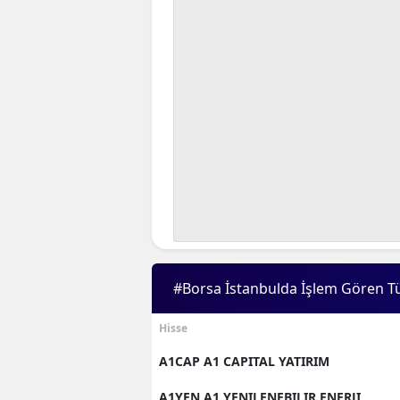
#Borsa İstanbulda İşlem Gören T
Hisse
A1CAP A1 CAPITAL YATIRIM
A1YEN A1 YENILENEBILIR ENERJI