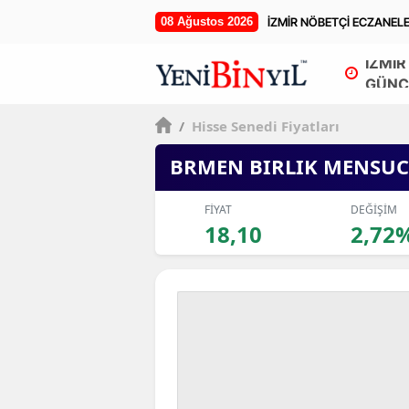
08 Ağustos 2026
İZMİR NÖBETÇİ ECZANEL
İZMİR
GÜNC
/
Hisse Senedi Fiyatları
BRMEN BIRLIK MENSUC
FİYAT
DEĞİŞİM
18,10
2,72