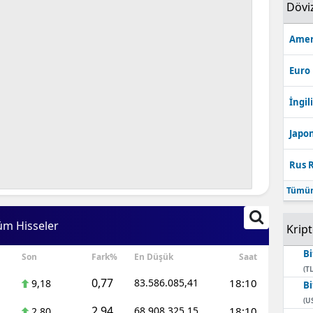
Dövi
Amer
Euro
İngili
Japon
Rus R
Tümün
üm Hisseler
Krip
Bi
Son
Fark%
En Düşük
Saat
(TL
0,77
83.586.085,41
18:10
9,18
Bi
(U
2,94
68.908.325,15
18:10
2,80