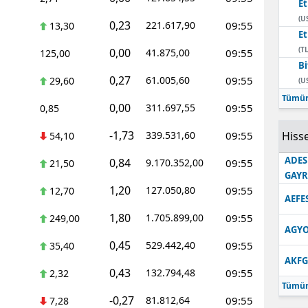
E
(U
0,23
221.617,90
09:55
13,30
E
(TL
0,00
41.875,00
09:55
125,00
Bi
0,27
61.005,60
09:55
29,60
(U
Tümün
0,00
311.697,55
09:55
0,85
-1,73
339.531,60
09:55
Hisse
54,10
ADES
0,84
9.170.352,00
09:55
21,50
GAY
1,20
127.050,80
09:55
12,70
AEFE
1,80
1.705.899,00
09:55
249,00
AGYO
0,45
529.442,40
09:55
35,40
AKFG
0,43
132.794,48
09:55
2,32
Tümün
-0,27
81.812,64
09:55
7,28