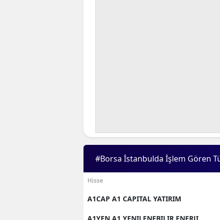
#Borsa İstanbulda İşlem Gören T
Hisse
A1CAP A1 CAPITAL YATIRIM
A1YEN A1 YENILENEBILIR ENERJI