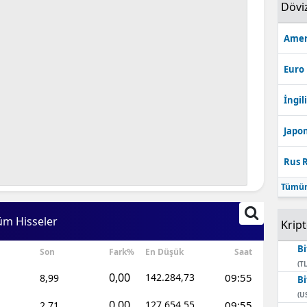
Dövi
Amer
Euro
İngili
Japon
Rus R
Tümün
üm Hisseler
Krip
Bi
Son
Fark%
En Düşük
Saat
(TL
0,00
142.284,73
09:55
8,99
Bi
(U
0,00
127.654,55
09:55
2,71