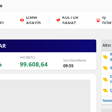
ER
İZMİR
KÜLTÜR
İŞ
EL
ASAYİŞ
SANAT
DÜN
AR
Altın
G
HACİM(TL)
(
Son Güncelleme
%
99.608,64
09:55
G
O
T
Ç
Tümün