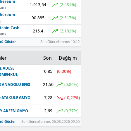
thereum
1.913,54
(2.481%)
SDT)
thereum
90.885
(2.517%)
)
tcoin Cash
215,4
(2.182%)
SDT)
ü Göster
Son Güncellenme: 10:12
ler
Son
Değişim
E ADESE
0,85
(0,00%)
RIMENKUL
21,50
(0,84%)
S ANADOLU EFES
7,28
(-0,27%)
 ATAKULE GMYO
2,69
(0,37%)
Y AKFEN GMYO
ü Göster
Son Güncellenme: 06.08.2026 09:55