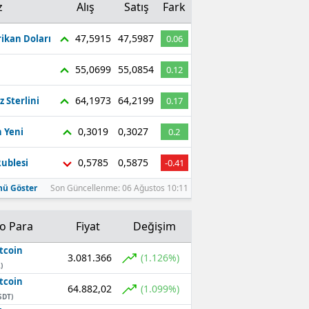
z
Alış
Satış
Fark
47,5915
47,5987
ikan Doları
0.06
55,0699
55,0854
0.12
64,1973
64,2199
z Sterlini
0.17
0,3019
0,3027
 Yeni
0.2
0,5785
0,5875
ublesi
-0.41
ü Göster
Son Güncellenme: 06 Ağustos 10:11
to Para
Fiyat
Değişim
tcoin
3.081.366
(1.126%)
)
tcoin
64.882,02
(1.099%)
SDT)