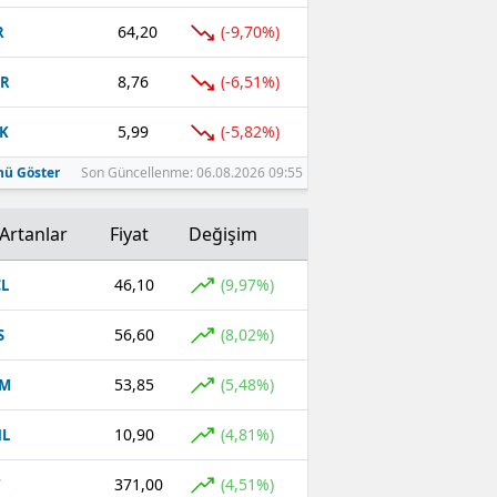
64,20
(-9,70%)
R
8,76
(-6,51%)
TR
5,99
(-5,82%)
K
ü Göster
Son Güncellenme: 06.08.2026 09:55
Artanlar
Fiyat
Değişim
46,10
(9,97%)
L
56,60
(8,02%)
S
53,85
(5,48%)
YM
10,90
(4,81%)
HL
371,00
(4,51%)
T