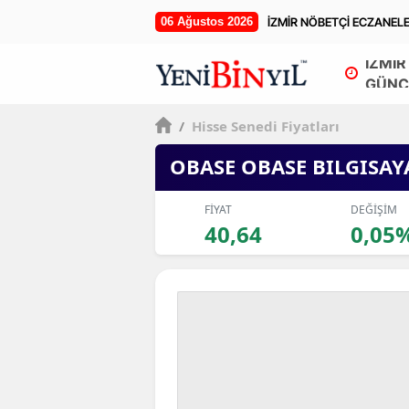
06 Ağustos 2026
İZMİR NÖBETÇİ ECZANEL
İZMİR
GÜNC
/
Hisse Senedi Fiyatları
OBASE OBASE BILGISAY
FİYAT
DEĞİŞİM
40,64
0,05