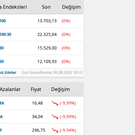
a Endeksleri
Son
Değişim
13.703,13
(0%)
100
22.325,64
(0%)
100-30
15.529,00
(0%)
30
12.109,93
(0%)
50
ü Göster
Son Güncellenme: 06.08.2026 18:10
Azalanlar
Fiyat
Değişim
16,48
(-9,99%)
MA
34,04
(-9,99%)
FA
296,75
(-9,94%)
F