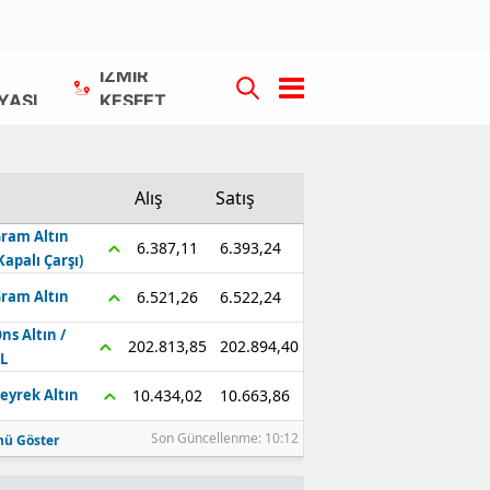
İZMİR
YASI
KEŞFET
Alış
Satış
ram Altın
6.393,24
6.387,11
Kapalı Çarşı)
6.522,24
6.521,26
ram Altın
ns Altın /
202.894,40
202.813,85
L
10.663,86
10.434,02
eyrek Altın
Son Güncellenme: 10:12
ü Göster