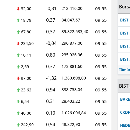
Bors
-0,31
212.416,00
09:55
32,00
0,37
84.047,67
09:55
18,79
BIST 
0,37
39.822.533,40
09:55
67,80
BIST 
-0,04
296.877,00
09:55
234,50
BIST 
0,80
235.926,96
09:55
10,11
BIST 
0,37
173.881,60
09:55
2,69
Tümün
-1,32
1.380.698,00
09:55
97,00
BIST 
0,94
338.758,04
09:55
23,62
BAR
0,31
28.403,22
09:55
6,54
0,10
CRD
1.026.096,84
09:55
40,06
0,54
48.822,90
09:55
242,90
HEDE