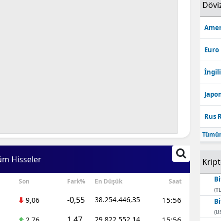
Dövi
Amer
Euro
İngili
Japon
Rus R
Tümün
üm Hisseler
Krip
Bi
Son
Fark%
En Düşük
Saat
(TL
-0,55
38.254.446,35
15:56
9,06
Bi
(U
1,47
29.822.552,14
15:56
2,76