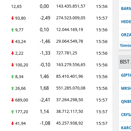
0,00
143.435.851,57
15:56
12,65
BAR
-2,49
274.523.009,05
15:57
93,80
HEDE
0,10
12.044.169,19
15:56
9,77
ORZ
-1,46
29.064.549,78
15:56
43,24
Tümün
-1,33
727.781,25
15:56
2,22
BIST 
-0,10
163.279.556,65
15:56
100,20
GIPT
1,46
85.410.401,96
15:56
8,34
1,68
551.285.070,08
15:56
26,66
MRS
-2,41
37.264.298,50
15:57
689,00
QNB
1,14
38.712.117,50
15:57
177,20
CRFS
-1,08
45.257.938,92
15:57
41,94
KARC