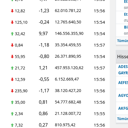
E
(U
-1,23
62.010.781,22
15:56
12,82
E
(TL
-0,24
12.765.640,50
15:54
125,10
Bi
9,97
146.556.355,90
15:54
32,42
(U
Tümün
-1,18
35.354.459,55
15:57
0,84
-0,80
26.371.890,95
15:54
Hisse
55,95
ADES
1,21
457.953.120,62
15:57
21,72
GAY
-0,55
6.152.669,47
15:56
12,59
AEFE
-1,17
38.120.427,20
15:56
235,90
AGYO
0,81
54.777.682,48
15:56
35,00
AKFG
0,86
21.128.007,72
15:55
2,34
Tümün
0,27
810.975,42
15:56
7,32