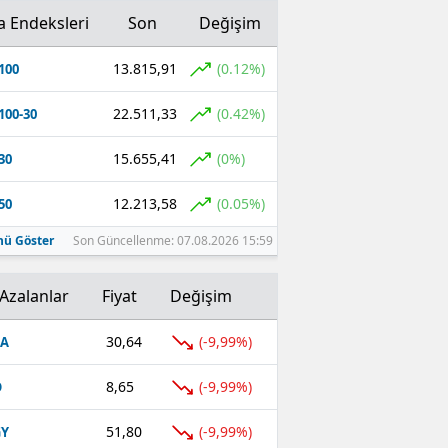
a Endeksleri
Son
Değişim
13.815,91
(0.12%)
100
22.511,33
(0.42%)
100-30
15.655,41
(0%)
30
12.213,58
(0.05%)
50
ü Göster
Son Güncellenme: 07.08.2026 15:59
Azalanlar
Fiyat
Değişim
30,64
(-9,99%)
FA
8,65
(-9,99%)
O
51,80
(-9,99%)
GY