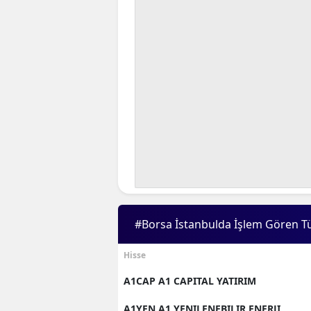
#Borsa İstanbulda İşlem Gören T
Hisse
A1CAP A1 CAPITAL YATIRIM
A1YEN A1 YENILENEBILIR ENERJI