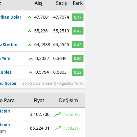
z
Alış
Satış
Fark
47,7001
47,7074
ikan Doları
0.17
55,2361
55,2519
0.42
64,4383
64,4545
z Sterlini
0.43
0,3032
0,3040
 Yeni
0.86
0,5794
0,5803
ublesi
0.22
ü Göster
Son Güncellenme: 07 Ağustos 16:10
to Para
Fiyat
Değişim
tcoin
3.102.700
(1.655%)
)
tcoin
65.224,01
(1.582%)
SDT)