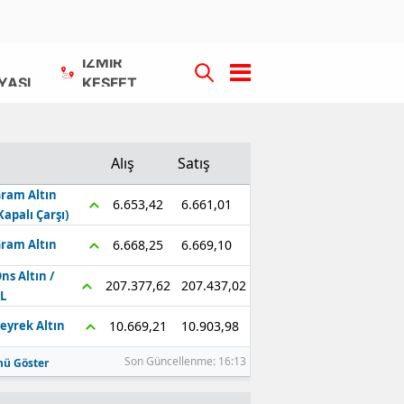
İZMİR
YASI
KEŞFET
Alış
Satış
ram Altın
6.661,01
6.653,42
Kapalı Çarşı)
6.669,10
6.668,25
ram Altın
ns Altın /
207.437,02
207.377,62
L
10.903,98
10.669,21
eyrek Altın
Son Güncellenme: 16:13
ü Göster