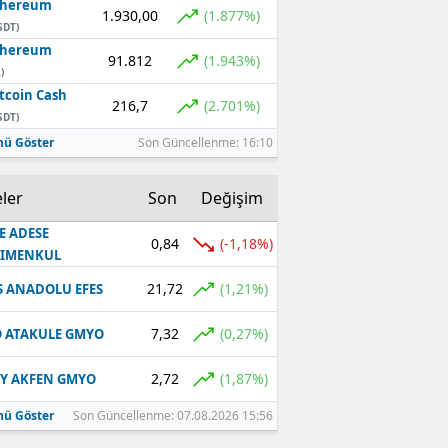
thereum
1.930,00
(1.877%)
SDT)
thereum
91.812
(1.943%)
)
tcoin Cash
216,7
(2.701%)
SDT)
ü Göster
Son Güncellenme: 16:10
ler
Son
Değişim
E ADESE
0,84
(-1,18%)
RIMENKUL
21,72
(1,21%)
S ANADOLU EFES
7,32
(0,27%)
 ATAKULE GMYO
2,72
(1,87%)
Y AKFEN GMYO
ü Göster
Son Güncellenme: 07.08.2026 15:56