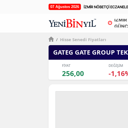
07 Ağustos 2026
İZMİR NÖBETÇİ ECZANEL
İZMİR
GÜNC
/
Hisse Senedi Fiyatları
GATEG GATE GROUP TE
FİYAT
DEĞİŞİM
256,00
-1,16