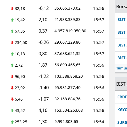
Bors
-0,12
35.606.373,02
15:56
32,18
2,10
21.938.389,83
15:57
19,42
BIST 
0,37
4.957.819.950,80
15:57
67,35
BIST 
-0,26
29.607.229,80
15:57
234,50
BIST 
0,80
37.688.651,35
15:57
10,13
BIST 
1,87
56.890.465,65
15:56
2,72
Tümün
-1,22
103.388.858,20
15:56
96,90
BIST 
-1,40
95.981.877,40
15:56
23,92
CRD
-1,07
32.168.884,76
15:56
6,46
4,16
KGY
153.534.263,68
15:56
43,52
1,30
9.992.803,65
15:54
253,25
SUR