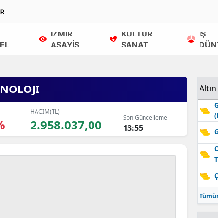
ER
İZMİR
KÜLTÜR
İŞ
EL
ASAYİŞ
SANAT
DÜN
KNOLOJI
Altın
G
HACİM(TL)
(
Son Güncelleme
%
2.958.037,00
13:55
G
O
T
Ç
Tümün