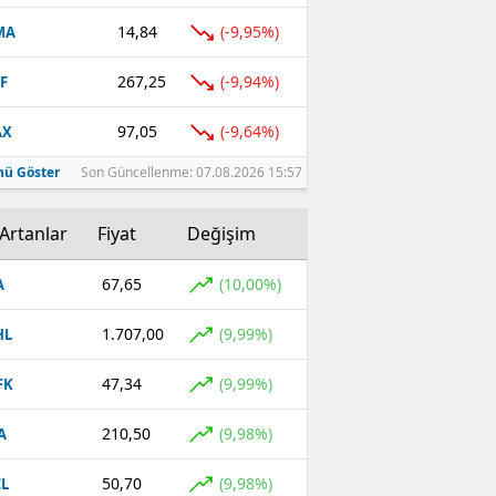
14,84
(-9,95%)
MA
267,25
(-9,94%)
F
97,05
(-9,64%)
AX
ü Göster
Son Güncellenme: 07.08.2026 15:57
Artanlar
Fiyat
Değişim
67,65
(10,00%)
A
1.707,00
(9,99%)
HL
47,34
(9,99%)
FK
210,50
(9,98%)
A
50,70
(9,98%)
L