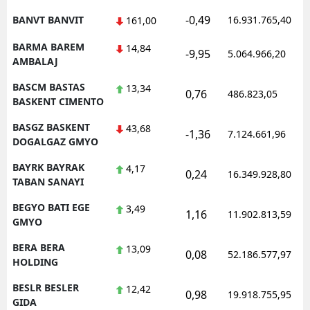
-0,49
BANVT BANVIT
16.931.765,40
161,00
BARMA BAREM
14,84
-9,95
5.064.966,20
AMBALAJ
BASCM BASTAS
13,34
0,76
486.823,05
BASKENT CIMENTO
BASGZ BASKENT
43,68
-1,36
7.124.661,96
DOGALGAZ GMYO
BAYRK BAYRAK
4,17
0,24
16.349.928,80
TABAN SANAYI
BEGYO BATI EGE
3,49
1,16
11.902.813,59
GMYO
BERA BERA
13,09
0,08
52.186.577,97
HOLDING
BESLR BESLER
12,42
0,98
19.918.755,95
GIDA