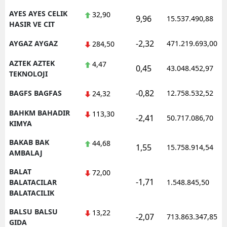
AYES AYES CELIK
32,90
9,96
15.537.490,88
HASIR VE CIT
-2,32
AYGAZ AYGAZ
471.219.693,00
284,50
AZTEK AZTEK
4,47
0,45
43.048.452,97
TEKNOLOJI
-0,82
BAGFS BAGFAS
12.758.532,52
24,32
BAHKM BAHADIR
113,30
-2,41
50.717.086,70
KIMYA
BAKAB BAK
44,68
1,55
15.758.914,54
AMBALAJ
BALAT
72,00
-1,71
BALATACILAR
1.548.845,50
BALATACILIK
BALSU BALSU
13,22
-2,07
713.863.347,85
GIDA