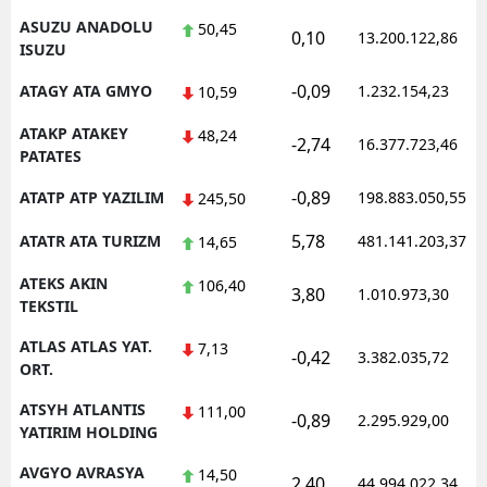
ASUZU ANADOLU
50,45
0,10
13.200.122,86
ISUZU
-0,09
ATAGY ATA GMYO
1.232.154,23
10,59
ATAKP ATAKEY
48,24
-2,74
16.377.723,46
PATATES
-0,89
ATATP ATP YAZILIM
198.883.050,55
245,50
5,78
ATATR ATA TURIZM
481.141.203,37
14,65
ATEKS AKIN
106,40
3,80
1.010.973,30
TEKSTIL
ATLAS ATLAS YAT.
7,13
-0,42
3.382.035,72
ORT.
ATSYH ATLANTIS
111,00
-0,89
2.295.929,00
YATIRIM HOLDING
AVGYO AVRASYA
14,50
2,40
44.994.022,34