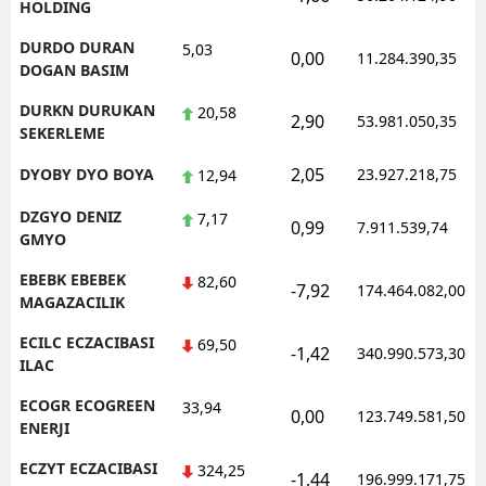
HOLDING
DURDO DURAN
5,03
0,00
11.284.390,35
DOGAN BASIM
DURKN DURUKAN
20,58
2,90
53.981.050,35
SEKERLEME
2,05
DYOBY DYO BOYA
23.927.218,75
12,94
DZGYO DENIZ
7,17
0,99
7.911.539,74
GMYO
EBEBK EBEBEK
82,60
-7,92
174.464.082,00
MAGAZACILIK
ECILC ECZACIBASI
69,50
-1,42
340.990.573,30
ILAC
ECOGR ECOGREEN
33,94
0,00
123.749.581,50
ENERJI
ECZYT ECZACIBASI
324,25
-1,44
196.999.171,75