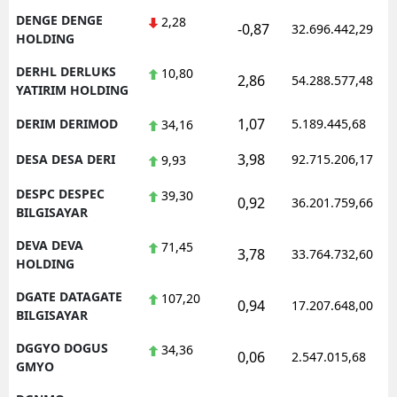
DENGE DENGE
2,28
-0,87
32.696.442,29
HOLDING
DERHL DERLUKS
10,80
2,86
54.288.577,48
YATIRIM HOLDING
1,07
DERIM DERIMOD
5.189.445,68
34,16
3,98
DESA DESA DERI
92.715.206,17
9,93
DESPC DESPEC
39,30
0,92
36.201.759,66
BILGISAYAR
DEVA DEVA
71,45
3,78
33.764.732,60
HOLDING
DGATE DATAGATE
107,20
0,94
17.207.648,00
BILGISAYAR
DGGYO DOGUS
34,36
0,06
2.547.015,68
GMYO