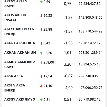
AKFGY AKFEN
2,69
0,75
65.234.427,32
GMYO
AKFIS AKFEN
96,55
-1,58
143.809.048,65
INSAAT
AKFYE AKFEN YEN.
23,88
-1,57
138.770.544,92
ENERJI
-1,53
AKGRT AKSIGORTA
52.782.472,17
6,43
1,01
AKHAN AKHAN UN
208.501.289,64
42,20
AKMGY AKMERKEZ
258,00
3,20
15.894.575,15
GMYO
-0,87
AKSA AKSA
224.740.006,90
12,54
AKSEN AKSA
91,40
-4,99
497.090.250,75
ENERJI
0,51
AKSGY AKIS GMYO
25.719.982,12
9,81