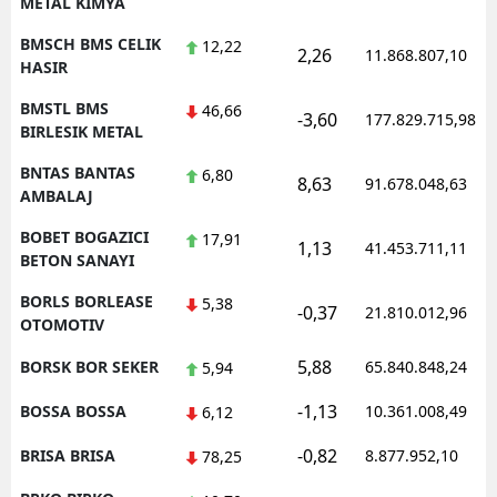
METAL KIMYA
BMSCH BMS CELIK
12,22
2,26
11.868.807,10
HASIR
BMSTL BMS
46,66
-3,60
177.829.715,98
BIRLESIK METAL
BNTAS BANTAS
6,80
8,63
91.678.048,63
AMBALAJ
BOBET BOGAZICI
17,91
1,13
41.453.711,11
BETON SANAYI
BORLS BORLEASE
5,38
-0,37
21.810.012,96
OTOMOTIV
5,88
BORSK BOR SEKER
65.840.848,24
5,94
-1,13
BOSSA BOSSA
10.361.008,49
6,12
-0,82
BRISA BRISA
8.877.952,10
78,25