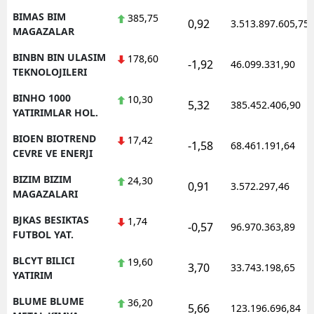
BIMAS BIM
385,75
0,92
3.513.897.605,75
MAGAZALAR
BINBN BIN ULASIM
178,60
-1,92
46.099.331,90
TEKNOLOJILERI
BINHO 1000
10,30
5,32
385.452.406,90
YATIRIMLAR HOL.
BIOEN BIOTREND
17,42
-1,58
68.461.191,64
CEVRE VE ENERJI
BIZIM BIZIM
24,30
0,91
3.572.297,46
MAGAZALARI
BJKAS BESIKTAS
1,74
-0,57
96.970.363,89
FUTBOL YAT.
BLCYT BILICI
19,60
3,70
33.743.198,65
YATIRIM
BLUME BLUME
36,20
5,66
123.196.696,84