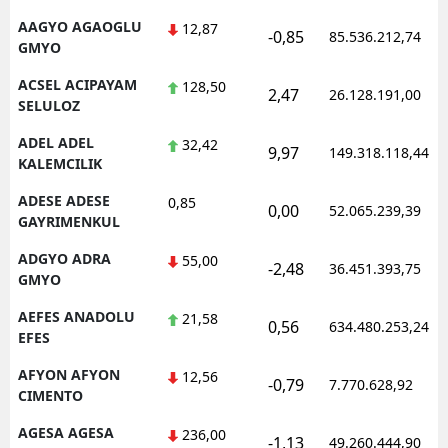
AAGYO AGAOGLU
12,87
-0,85
85.536.212,74
GMYO
ACSEL ACIPAYAM
128,50
2,47
26.128.191,00
SELULOZ
ADEL ADEL
32,42
9,97
149.318.118,44
KALEMCILIK
ADESE ADESE
0,85
0,00
52.065.239,39
GAYRIMENKUL
ADGYO ADRA
55,00
-2,48
36.451.393,75
GMYO
AEFES ANADOLU
21,58
0,56
634.480.253,24
EFES
AFYON AFYON
12,56
-0,79
7.770.628,92
CIMENTO
AGESA AGESA
236,00
-1,13
49.260.444,90