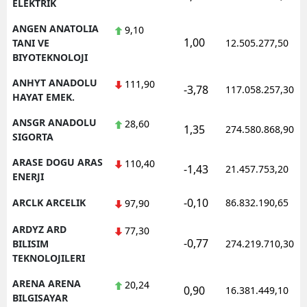
ELEKTRIK
ANGEN ANATOLIA
9,10
1,00
TANI VE
12.505.277,50
BIYOTEKNOLOJI
ANHYT ANADOLU
111,90
-3,78
117.058.257,30
HAYAT EMEK.
ANSGR ANADOLU
28,60
1,35
274.580.868,90
SIGORTA
ARASE DOGU ARAS
110,40
-1,43
21.457.753,20
ENERJI
-0,10
ARCLK ARCELIK
86.832.190,65
97,90
ARDYZ ARD
77,30
-0,77
BILISIM
274.219.710,30
TEKNOLOJILERI
ARENA ARENA
20,24
0,90
16.381.449,10
BILGISAYAR