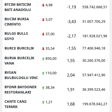
BTCIM BATICIM
4,98
-1,19
558.742.666,51
BATI ANADOLU
BUCIM BURSA
5,07
-3,43
31.007.700,29
CIMENTO
BULGS BULLS
37,00
-2,17
181.928.021,96
GSYO
-1,55
BURCE BURCELIK
77.406.946,18
35,54
BURVA BURCELIK
850,00
1,55
30.260.376,00
VANA
BVSAN
110,00
2,04
57.947.412,90
BULBULOGLU VINC
BYDNR BAYDONER
38,34
1,91
36.399.523,46
RESTORANLARI
CANTE CAN2
1,21
1,68
199.678.042,27
TERMIK