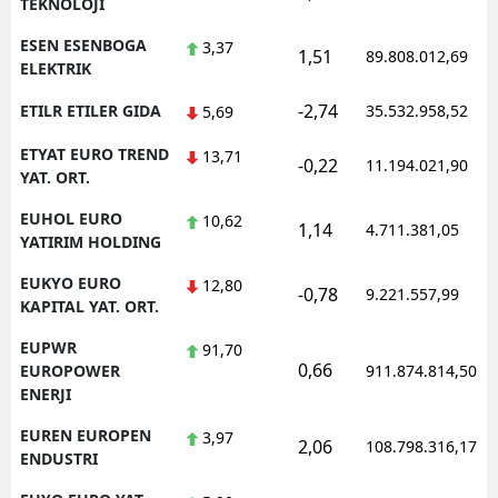
TEKNOLOJI
ESEN ESENBOGA
3,37
1,51
89.808.012,69
ELEKTRIK
-2,74
ETILR ETILER GIDA
35.532.958,52
5,69
ETYAT EURO TREND
13,71
-0,22
11.194.021,90
YAT. ORT.
EUHOL EURO
10,62
1,14
4.711.381,05
YATIRIM HOLDING
EUKYO EURO
12,80
-0,78
9.221.557,99
KAPITAL YAT. ORT.
EUPWR
91,70
0,66
EUROPOWER
911.874.814,50
ENERJI
EUREN EUROPEN
3,97
2,06
108.798.316,17
ENDUSTRI