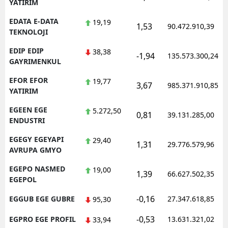
YATIRIM
EDATA E-DATA
19,19
1,53
90.472.910,39
TEKNOLOJI
EDIP EDIP
38,38
-1,94
135.573.300,24
GAYRIMENKUL
EFOR EFOR
19,77
3,67
985.371.910,85
YATIRIM
EGEEN EGE
5.272,50
0,81
39.131.285,00
ENDUSTRI
EGEGY EGEYAPI
29,40
1,31
29.776.579,96
AVRUPA GMYO
EGEPO NASMED
19,00
1,39
66.627.502,35
EGEPOL
-0,16
EGGUB EGE GUBRE
27.347.618,85
95,30
-0,53
EGPRO EGE PROFIL
13.631.321,02
33,94