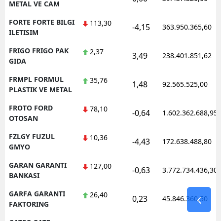
METAL VE CAM
FORTE FORTE BILGI
113,30
-4,15
363.950.365,60
ILETISIM
FRIGO FRIGO PAK
2,37
3,49
238.401.851,62
GIDA
FRMPL FORMUL
35,76
1,48
92.565.525,00
PLASTIK VE METAL
FROTO FORD
78,10
-0,64
1.602.362.688,95
OTOSAN
FZLGY FUZUL
10,36
-4,43
172.638.488,80
GMYO
GARAN GARANTI
127,00
-0,63
3.772.734.436,30
BANKASI
GARFA GARANTI
26,40
0,23
45.846.360,50
FAKTORING