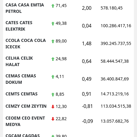
CASA CASA EMTIA
71,45
2,00
578.180,45
PETROL
CATES CATES
49,38
0,04
100.286.417,16
ELEKTRIK
CCOLA COCA COLA
89,00
1,48
390.245.737,55
ICECEK
CELHA CELIK
24,98
0,64
58.444.547,38
HALAT
CEMAS CEMAS
4,11
0,49
36.400.847,69
DOKUM
0,91
CEMTS CEMTAS
14.713.219,16
8,85
-0,81
CEMZY CEM ZEYTIN
113.034.515,38
12,30
CEOEM CEO EVENT
22,82
-0,09
13.057.682,76
MEDYA
CGCAM CAGDAS
39,80