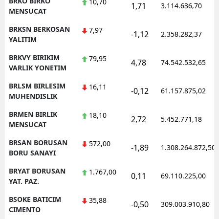
BRKO BIRKO
10,70
1,71
3.114.636,70
MENSUCAT
BRKSN BERKOSAN
7,97
-1,12
2.358.282,37
YALITIM
BRKVY BIRIKIM
79,95
4,78
74.542.532,65
VARLIK YONETIM
BRLSM BIRLESIM
16,11
-0,12
61.157.875,02
MUHENDISLIK
BRMEN BIRLIK
18,10
2,72
5.452.771,18
MENSUCAT
BRSAN BORUSAN
572,00
-1,89
1.308.264.872,50
BORU SANAYI
BRYAT BORUSAN
1.767,00
0,11
69.110.225,00
YAT. PAZ.
BSOKE BATICIM
35,88
-0,50
309.003.910,80
CIMENTO