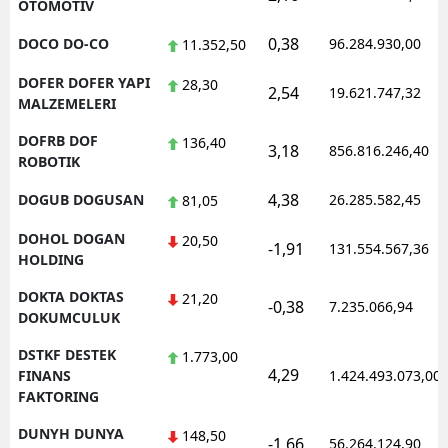
OTOMOTIV
0,38
DOCO DO-CO
96.284.930,00
11.352,50
DOFER DOFER YAPI
28,30
2,54
19.621.747,32
MALZEMELERI
DOFRB DOF
136,40
3,18
856.816.246,40
ROBOTIK
4,38
DOGUB DOGUSAN
26.285.582,45
81,05
DOHOL DOGAN
20,50
-1,91
131.554.567,36
HOLDING
DOKTA DOKTAS
21,20
-0,38
7.235.066,94
DOKUMCULUK
DSTKF DESTEK
1.773,00
4,29
FINANS
1.424.493.073,00
FAKTORING
DUNYH DUNYA
148,50
-1,66
56.264.124,90