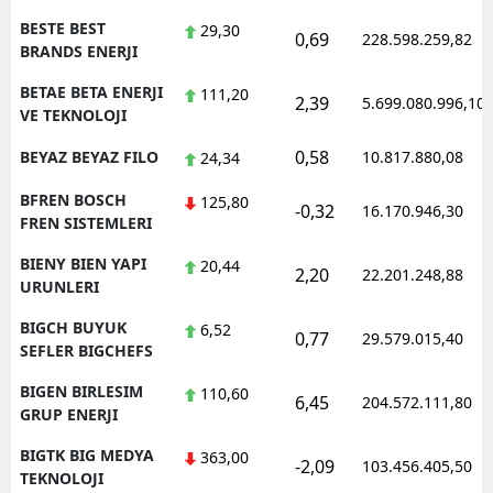
BESTE BEST
29,30
0,69
228.598.259,82
BRANDS ENERJI
BETAE BETA ENERJI
111,20
2,39
5.699.080.996,10
VE TEKNOLOJI
0,58
BEYAZ BEYAZ FILO
10.817.880,08
24,34
BFREN BOSCH
125,80
-0,32
16.170.946,30
FREN SISTEMLERI
BIENY BIEN YAPI
20,44
2,20
22.201.248,88
URUNLERI
BIGCH BUYUK
6,52
0,77
29.579.015,40
SEFLER BIGCHEFS
BIGEN BIRLESIM
110,60
6,45
204.572.111,80
GRUP ENERJI
BIGTK BIG MEDYA
363,00
-2,09
103.456.405,50
TEKNOLOJI