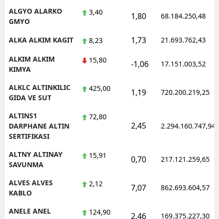
ALGYO ALARKO
3,40
1,80
68.184.250,48
GMYO
1,73
ALKA ALKIM KAGIT
21.693.762,43
8,23
ALKIM ALKIM
15,80
-1,06
17.151.003,52
KIMYA
ALKLC ALTINKILIC
425,00
1,19
720.200.219,25
GIDA VE SUT
ALTINS1
72,80
2,45
DARPHANE ALTIN
2.294.160.747,94
SERTIFIKASI
ALTNY ALTINAY
15,91
0,70
217.121.259,65
SAVUNMA
ALVES ALVES
2,12
7,07
862.693.604,57
KABLO
ANELE ANEL
124,90
2,46
169.375.227,30