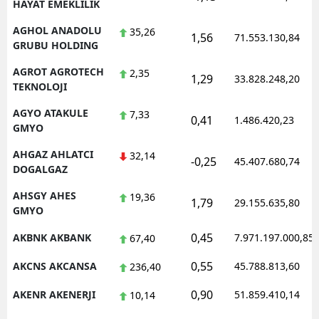
HAYAT EMEKLILIK
AGHOL ANADOLU
35,26
1,56
71.553.130,84
GRUBU HOLDING
AGROT AGROTECH
2,35
1,29
33.828.248,20
TEKNOLOJI
AGYO ATAKULE
7,33
0,41
1.486.420,23
GMYO
AHGAZ AHLATCI
32,14
-0,25
45.407.680,74
DOGALGAZ
AHSGY AHES
19,36
1,79
29.155.635,80
GMYO
0,45
AKBNK AKBANK
7.971.197.000,85
67,40
0,55
AKCNS AKCANSA
45.788.813,60
236,40
0,90
AKENR AKENERJI
51.859.410,14
10,14