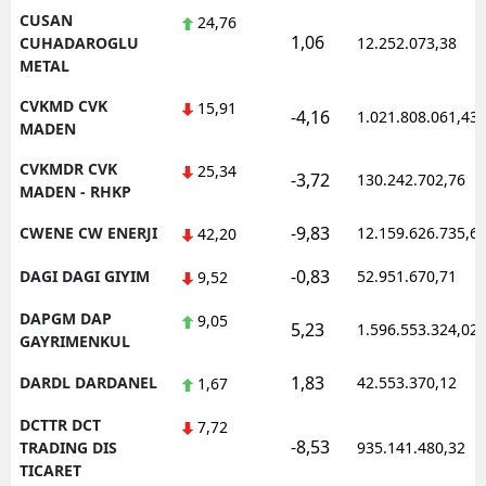
CUSAN
24,76
1,06
CUHADAROGLU
12.252.073,38
METAL
CVKMD CVK
15,91
-4,16
1.021.808.061,43
MADEN
CVKMDR CVK
25,34
-3,72
130.242.702,76
MADEN - RHKP
-9,83
CWENE CW ENERJI
12.159.626.735,6
42,20
-0,83
DAGI DAGI GIYIM
52.951.670,71
9,52
DAPGM DAP
9,05
5,23
1.596.553.324,02
GAYRIMENKUL
1,83
DARDL DARDANEL
42.553.370,12
1,67
DCTTR DCT
7,72
-8,53
TRADING DIS
935.141.480,32
TICARET