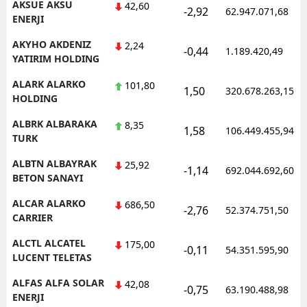
AKSUE AKSU
42,60
-2,92
62.947.071,68
ENERJI
AKYHO AKDENIZ
2,24
-0,44
1.189.420,49
YATIRIM HOLDING
ALARK ALARKO
101,80
1,50
320.678.263,15
HOLDING
ALBRK ALBARAKA
8,35
1,58
106.449.455,94
TURK
ALBTN ALBAYRAK
25,92
-1,14
692.044.692,60
BETON SANAYI
ALCAR ALARKO
686,50
-2,76
52.374.751,50
CARRIER
ALCTL ALCATEL
175,00
-0,11
54.351.595,90
LUCENT TELETAS
ALFAS ALFA SOLAR
42,08
-0,75
63.190.488,98
ENERJI