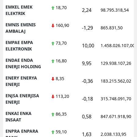
EMKEL EMEK
18,70
2,24
98.795.318,54
ELEKTRIK
EMNIS EMINIS
160,90
-1,29
865.831,50
AMBALAJ
EMPAE EMPA
73,70
10,00
1.458.026.107,00
ELEKTRONIK
ENDAE ENDA
16,80
9,95
129.938.107,26
ENERJI HOLDING
ENERY ENERYA
8,35
-0,36
183.215.562,02
ENERJI
ENJSA ENERJISA
113,20
-0,18
315.748.091,70
ENERJI
ENKAI ENKA
86,35
0,58
847.671.918,90
INSAAT
ENPRA ENPARA
59,10
1,63
2.038.133,95