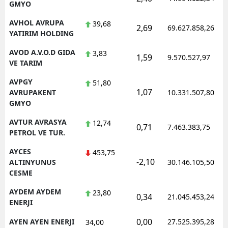
GMYO
AVHOL AVRUPA
39,68
2,69
69.627.858,26
YATIRIM HOLDING
AVOD A.V.O.D GIDA
3,83
1,59
9.570.527,97
VE TARIM
AVPGY
51,80
1,07
AVRUPAKENT
10.331.507,80
GMYO
AVTUR AVRASYA
12,74
0,71
7.463.383,75
PETROL VE TUR.
AYCES
453,75
-2,10
ALTINYUNUS
30.146.105,50
CESME
AYDEM AYDEM
23,80
0,34
21.045.453,24
ENERJI
0,00
AYEN AYEN ENERJI
27.525.395,28
34,00