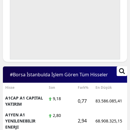
#Borsa İstanbulda İşlem Gören Tüm Hisseler
Hisse
Son
Fark%
En Düşük
A1CAP A1 CAPITAL
9,18
0,77
83.586.085,41
YATIRIM
A1YEN A1
2,80
2,94
YENILENEBILIR
68.908.325,15
ENERJI