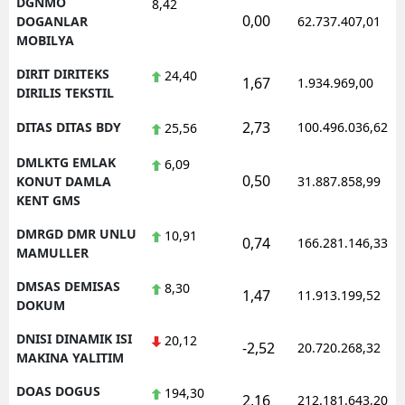
DGNMO
8,42
0,00
DOGANLAR
62.737.407,01
MOBILYA
DIRIT DIRITEKS
24,40
1,67
1.934.969,00
DIRILIS TEKSTIL
2,73
DITAS DITAS BDY
100.496.036,62
25,56
DMLKTG EMLAK
6,09
0,50
KONUT DAMLA
31.887.858,99
KENT GMS
DMRGD DMR UNLU
10,91
0,74
166.281.146,33
MAMULLER
DMSAS DEMISAS
8,30
1,47
11.913.199,52
DOKUM
DNISI DINAMIK ISI
20,12
-2,52
20.720.268,32
MAKINA YALITIM
DOAS DOGUS
194,30
2,16
212.181.643,20