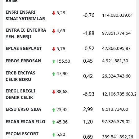
BANK
ENSRI ENSARI
5,23
-0,76
114.680.039,61
SINAI YATIRIMLAR
ENTRA IC ENTERRA
4,69
-1,88
97.851.774,54
YEN. ENERJI
-0,52
EPLAS EGEPLAST
42.866.095,87
5,76
0,45
ERBOS ERBOSAN
4.921.581,30
155,50
ERCB ERCIYAS
47,90
0,42
26.324.743,60
CELIK BORU
EREGL EREGLI
38,68
-6,93
12.106.785.683,2
DEMIR CELIK
2,99
ERSU ERSU GIDA
8.513.734,00
23,42
1,20
ESCAR ESCAR FILO
97.326.379,02
45,36
ESCOM ESCORT
5,80
0,69
339.541.892,26