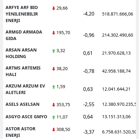
ARFYE ARF BIO
29,66
-4,20
YENILENEBILIR
518.871.666,06
ENERJI
ARMGD ARMADA
195,70
-0,96
214.302.490,60
GIDA
ARSAN ARSAN
3,32
0,61
21.970.628,13
HOLDING
ARTMS ARTEMIS
38,20
-0,78
42.958.188,74
HALI
ARZUM ARZUM EV
1,59
0,63
12.041.644,21
ALETLERI
-2,55
ASELS ASELSAN
12.380.970.235,5
353,75
0,64
ASGYO ASCE GMYO
13.151.313,06
11,07
ASTOR ASTOR
308,50
-3,37
6.758.631.520,50
ENERJI