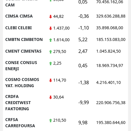
0,05
70.456.162,06
CAM
-0,36
CIMSA CIMSA
329.636.288,88
44,82
-1,10
CLEBI CELEBI
35.898.068,00
1.437,00
5,22
CMBTN CIMBETON
185.153.083,00
1.614,00
2,47
CMENT CIMENTAS
1.045.824,50
279,50
CONSE CONSUS
2,25
0,45
18.969.734,97
ENERJI
COSMO COSMOS
114,70
-1,38
4.216.401,10
YAT. HOLDING
CRDFA
30,64
-9,99
CREDITWEST
220.906.756,38
FAKTORING
CRFSA
210,50
9,98
195.380.644,60
CARREFOURSA