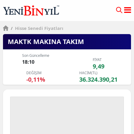
/
Hisse Senedi Fiyatları
MAKTK MAKINA TAKIM
Son Güncelleme
FİYAT
18:10
9,49
DEĞİŞİM
HACİM(TL)
-0,11%
36.324.390,21