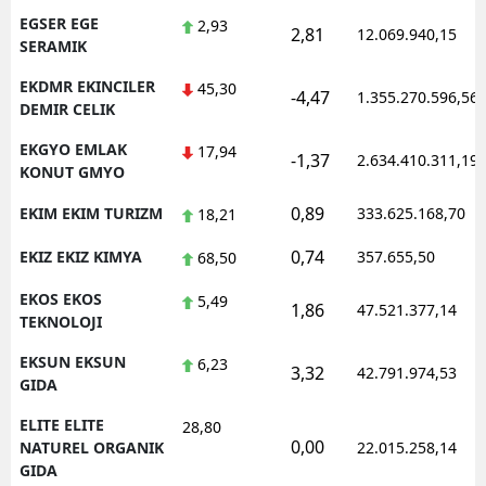
EGSER EGE
2,93
2,81
12.069.940,15
SERAMIK
EKDMR EKINCILER
45,30
-4,47
1.355.270.596,56
DEMIR CELIK
EKGYO EMLAK
17,94
-1,37
2.634.410.311,19
KONUT GMYO
0,89
EKIM EKIM TURIZM
333.625.168,70
18,21
0,74
EKIZ EKIZ KIMYA
357.655,50
68,50
EKOS EKOS
5,49
1,86
47.521.377,14
TEKNOLOJI
EKSUN EKSUN
6,23
3,32
42.791.974,53
GIDA
ELITE ELITE
28,80
0,00
NATUREL ORGANIK
22.015.258,14
GIDA