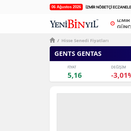
06 Ağustos 2026
İZMİR NÖBETÇİ ECZANEL
İZMİR
GÜNC
/
Hisse Senedi Fiyatları
GENTS GENTAS
FİYAT
DEĞİŞİM
5,16
-3,01