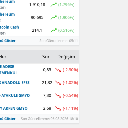
thereum
1.910,18
(1.796%)
SDT)
thereum
90.695
(1.906%)
)
tcoin Cash
214,1
(0.516%)
SDT)
ü Göster
Son Güncellenme: 05:11
ler
Son
Değişim
E ADESE
0,85
(-2,30%)
RIMENKUL
21,32
(-1,02%)
S ANADOLU EFES
7,30
(-0,54%)
 ATAKULE GMYO
2,68
(-1,11%)
Y AKFEN GMYO
ü Göster
Son Güncellenme: 06.08.2026 18:10