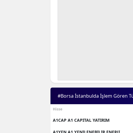
#Borsa İstanbulda İşlem Gören T
Hisse
A1CAP A1 CAPITAL YATIRIM
A1YEN A1 YENILENEBILIR ENERJI