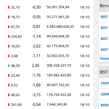
Bors
-0,50
56.991.354,94
18:10
32,10
-0,05
50.271.941,29
18:10
18,72
BIST 
-0,81
8.583.680.636,35
18:10
67,55
BIST 
-1,14
99.944.604,30
18:10
234,60
BIST 
-2,62
42.175.854,55
18:10
10,03
BIST 
-1,11
32.602.033,70
18:10
2,68
Tümün
2,45
306.208.237,70
18:10
98,30
BIST 
-1,76
185.682.425,80
18:10
23,40
CRD
-1,66
49.607.742,50
18:10
6,52
-3,15
LIDE
176.743.322,30
18:10
40,02
-0,54
7.648.345,90
18:10
241,60
REED