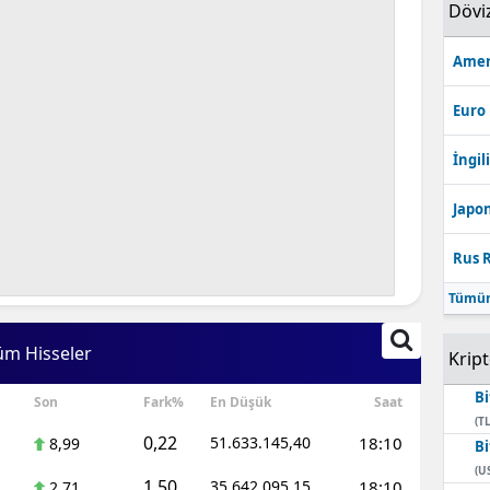
Dövi
Amer
Euro
İngili
Japon
Rus R
Tümün
üm Hisseler
Krip
Bi
Son
Fark%
En Düşük
Saat
(TL
0,22
51.633.145,40
18:10
8,99
Bi
(U
1,50
35.642.095,15
18:10
2,71