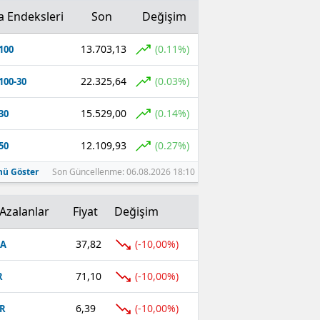
a Endeksleri
Son
Değişim
13.703,13
(0.11%)
100
22.325,64
(0.03%)
100-30
15.529,00
(0.14%)
30
12.109,93
(0.27%)
50
ü Göster
Son Güncellenme: 06.08.2026 18:10
Azalanlar
Fiyat
Değişim
37,82
(-10,00%)
FA
71,10
(-10,00%)
R
6,39
(-10,00%)
R