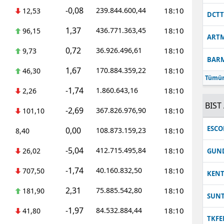
-0,08
239.844.600,44
18:10
12,53
DCT
1,37
436.771.363,45
18:10
96,15
ART
0,72
36.926.496,61
18:10
9,73
BAR
1,67
170.884.359,22
18:10
46,30
Tümün
-1,74
1.860.643,16
18:10
2,26
BIST 
-2,69
367.826.976,90
18:10
101,10
ESC
0,00
108.873.159,23
18:10
8,40
-5,04
412.715.495,84
18:10
26,02
GUN
-1,74
40.160.832,50
18:10
707,50
KEN
2,31
75.885.542,80
18:10
181,90
SUN
-1,97
84.532.884,44
18:10
41,80
TKFE