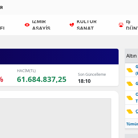
ER
İZMİR
KÜLTÜR
İŞ
EL
ASAYİŞ
SANAT
DÜN
Altın
G
HACİM(TL)
(
Son Güncelleme
%
61.684.837,25
18:10
G
O
T
Ç
Tümün