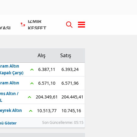
İZMİR
YASI
KEŞFET
Alış
Satış
ram Altın
6.393,24
6.387,11
Kapalı Çarşı)
6.571,96
6.571,10
ram Altın
ns Altın /
204.445,41
204.349,61
L
10.745,16
10.513,77
eyrek Altın
Son Güncellenme: 05:15
ü Göster