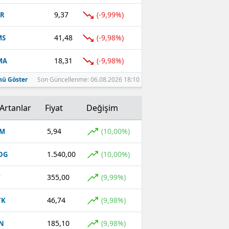
9,37
(-9,99%)
TR
41,48
(-9,98%)
MS
18,31
(-9,98%)
MA
ü Göster
Son Güncellenme: 06.08.2026 18:10
Artanlar
Fiyat
Değişim
5,94
(10,00%)
OM
1.540,00
(10,00%)
DG
355,00
(9,99%)
T
46,74
(9,98%)
TK
185,10
(9,98%)
N