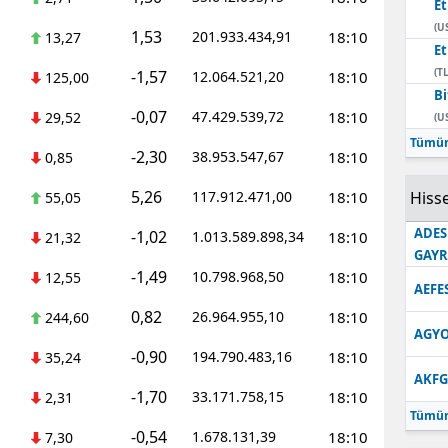
E
(U
1,53
201.933.434,91
18:10
13,27
E
(TL
-1,57
12.064.521,20
18:10
125,00
Bi
-0,07
47.429.539,72
18:10
29,52
(U
Tümün
-2,30
38.953.547,67
18:10
0,85
5,26
117.912.471,00
18:10
Hisse
55,05
ADES
-1,02
1.013.589.898,34
18:10
21,32
GAY
-1,49
10.798.968,50
18:10
12,55
AEFE
0,82
26.964.955,10
18:10
244,60
AGYO
-0,90
194.790.483,16
18:10
35,24
AKFG
-1,70
33.171.758,15
18:10
2,31
Tümün
-0,54
1.678.131,39
18:10
7,30