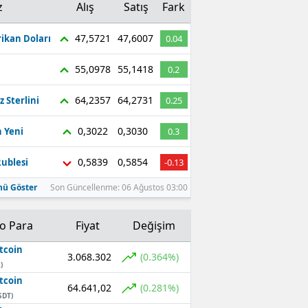
z
Alış
Satış
Fark
47,5721
47,6007
ikan Doları
0.04
55,0978
55,1418
0.2
64,2357
64,2731
z Sterlini
0.25
0,3022
0,3030
 Yeni
0.3
0,5839
0,5854
ublesi
-0.13
ü Göster
Son Güncellenme: 06 Ağustos 03:00
to Para
Fiyat
Değişim
tcoin
3.068.302
(0.364%)
)
tcoin
64.641,02
(0.281%)
SDT)