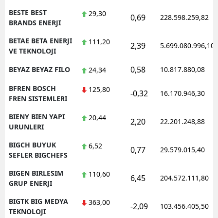
BESTE BEST
29,30
0,69
228.598.259,82
BRANDS ENERJI
BETAE BETA ENERJI
111,20
2,39
5.699.080.996,10
VE TEKNOLOJI
0,58
BEYAZ BEYAZ FILO
10.817.880,08
24,34
BFREN BOSCH
125,80
-0,32
16.170.946,30
FREN SISTEMLERI
BIENY BIEN YAPI
20,44
2,20
22.201.248,88
URUNLERI
BIGCH BUYUK
6,52
0,77
29.579.015,40
SEFLER BIGCHEFS
BIGEN BIRLESIM
110,60
6,45
204.572.111,80
GRUP ENERJI
BIGTK BIG MEDYA
363,00
-2,09
103.456.405,50
TEKNOLOJI