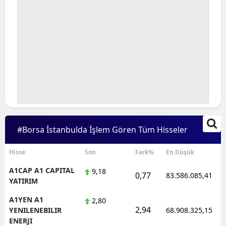
#Borsa İstanbulda İşlem Gören Tüm Hisseler
Hisse
Son
Fark%
En Düşük
A1CAP A1 CAPITAL
9,18
0,77
83.586.085,41
YATIRIM
A1YEN A1
2,80
2,94
YENILENEBILIR
68.908.325,15
ENERJI