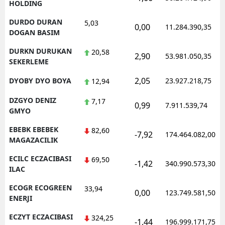
HOLDING
DURDO DURAN
5,03
0,00
11.284.390,35
DOGAN BASIM
DURKN DURUKAN
20,58
2,90
53.981.050,35
SEKERLEME
2,05
DYOBY DYO BOYA
23.927.218,75
12,94
DZGYO DENIZ
7,17
0,99
7.911.539,74
GMYO
EBEBK EBEBEK
82,60
-7,92
174.464.082,00
MAGAZACILIK
ECILC ECZACIBASI
69,50
-1,42
340.990.573,30
ILAC
ECOGR ECOGREEN
33,94
0,00
123.749.581,50
ENERJI
ECZYT ECZACIBASI
324,25
-1,44
196.999.171,75