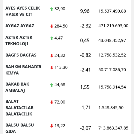
AYES AYES CELIK
32,90
9,96
15.537.490,88
HASIR VE CIT
-2,32
AYGAZ AYGAZ
471.219.693,00
284,50
AZTEK AZTEK
4,47
0,45
43.048.452,97
TEKNOLOJI
-0,82
BAGFS BAGFAS
12.758.532,52
24,32
BAHKM BAHADIR
113,30
-2,41
50.717.086,70
KIMYA
BAKAB BAK
44,68
1,55
15.758.914,54
AMBALAJ
BALAT
72,00
-1,71
BALATACILAR
1.548.845,50
BALATACILIK
BALSU BALSU
13,22
-2,07
713.863.347,85
GIDA