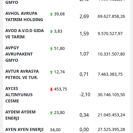
GMYO
AVHOL AVRUPA
39,68
2,69
69.627.858,26
YATIRIM HOLDING
AVOD A.V.O.D GIDA
3,83
1,59
9.570.527,97
VE TARIM
AVPGY
51,80
1,07
AVRUPAKENT
10.331.507,80
GMYO
AVTUR AVRASYA
12,74
0,71
7.463.383,75
PETROL VE TUR.
AYCES
453,75
-2,10
ALTINYUNUS
30.146.105,50
CESME
AYDEM AYDEM
23,80
0,34
21.045.453,24
ENERJI
0,00
AYEN AYEN ENERJI
27.525.395,28
34,00