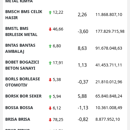
METAL KIMYA
BMSCH BMS CELIK
12,22
2,26
11.868.807,10
HASIR
BMSTL BMS
46,66
-3,60
177.829.715,98
BIRLESIK METAL
BNTAS BANTAS
6,80
8,63
91.678.048,63
AMBALAJ
BOBET BOGAZICI
17,91
1,13
41.453.711,11
BETON SANAYI
BORLS BORLEASE
5,38
-0,37
21.810.012,96
OTOMOTIV
5,88
BORSK BOR SEKER
65.840.848,24
5,94
-1,13
BOSSA BOSSA
10.361.008,49
6,12
-0,82
BRISA BRISA
8.877.952,10
78,25