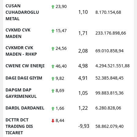
CUSAN
23,90
1,10
1
CUHADAROGLU
8.170.154,68
METAL
CVKMD CVK
15,47
1,71
233.176.898,66
1
MADEN
CVKMDR CVK
24,56
2,08
69.010.858,94
1
MADEN - RHKP
4,98
CWENE CW ENERJI
4.294.521.551,88
1
46,40
4,91
DAGI DAGI GIYIM
52.385.848,45
1
9,82
DAPGM DAP
8,69
1,05
99.883.815,36
1
GAYRIMENKUL
1,22
DARDL DARDANEL
6.280.828,06
1
1,66
DCTTR DCT
8,44
-9,93
1
TRADING DIS
58.862.079,40
TICARET