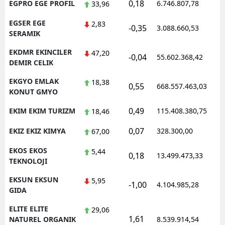
0,18
EGPRO EGE PROFIL
6.746.807,78
1
33,96
EGSER EGE
2,83
-0,35
3.088.660,53
1
SERAMIK
EKDMR EKINCILER
47,20
-0,04
55.602.368,42
1
DEMIR CELIK
EKGYO EMLAK
18,38
0,55
668.557.463,03
1
KONUT GMYO
0,49
EKIM EKIM TURIZM
115.408.380,75
1
18,46
0,07
EKIZ EKIZ KIMYA
328.300,00
0
67,00
EKOS EKOS
5,44
0,18
13.499.473,33
1
TEKNOLOJI
EKSUN EKSUN
5,95
-1,00
4.104.985,28
1
GIDA
ELITE ELITE
29,06
1,61
1
NATUREL ORGANIK
8.539.914,54