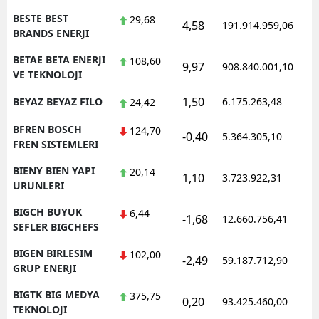
BESTE BEST
29,68
4,58
191.914.959,06
1
BRANDS ENERJI
BETAE BETA ENERJI
108,60
9,97
908.840.001,10
1
VE TEKNOLOJI
1,50
BEYAZ BEYAZ FILO
6.175.263,48
1
24,42
BFREN BOSCH
124,70
-0,40
5.364.305,10
1
FREN SISTEMLERI
BIENY BIEN YAPI
20,14
1,10
3.723.922,31
1
URUNLERI
BIGCH BUYUK
6,44
-1,68
12.660.756,41
1
SEFLER BIGCHEFS
BIGEN BIRLESIM
102,00
-2,49
59.187.712,90
1
GRUP ENERJI
BIGTK BIG MEDYA
375,75
0,20
93.425.460,00
1
TEKNOLOJI