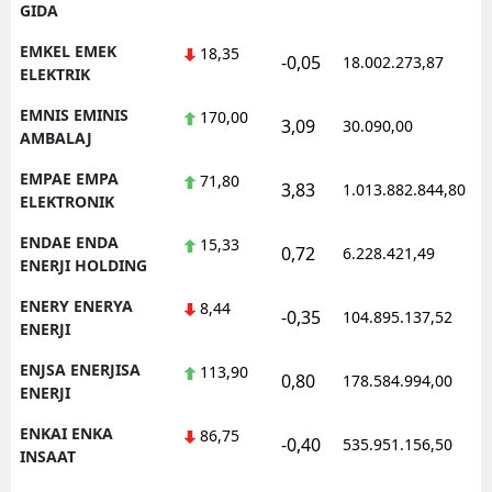
GIDA
EMKEL EMEK
18,35
-0,05
18.002.273,87
1
ELEKTRIK
EMNIS EMINIS
170,00
3,09
30.090,00
0
AMBALAJ
EMPAE EMPA
71,80
3,83
1.013.882.844,80
1
ELEKTRONIK
ENDAE ENDA
15,33
0,72
6.228.421,49
1
ENERJI HOLDING
ENERY ENERYA
8,44
-0,35
104.895.137,52
1
ENERJI
ENJSA ENERJISA
113,90
0,80
178.584.994,00
1
ENERJI
ENKAI ENKA
86,75
-0,40
535.951.156,50
1
INSAAT