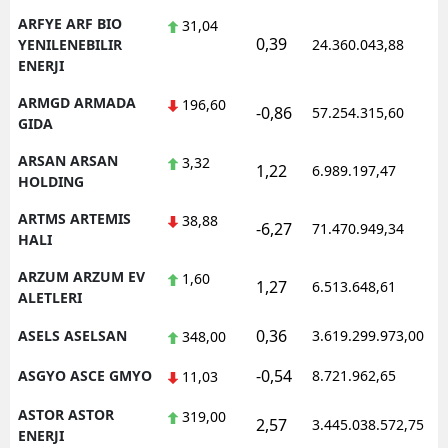
ARFYE ARF BIO
31,04
0,39
1
YENILENEBILIR
24.360.043,88
ENERJI
ARMGD ARMADA
196,60
-0,86
57.254.315,60
1
GIDA
ARSAN ARSAN
3,32
1,22
6.989.197,47
1
HOLDING
ARTMS ARTEMIS
38,88
-6,27
71.470.949,34
1
HALI
ARZUM ARZUM EV
1,60
1,27
6.513.648,61
1
ALETLERI
0,36
ASELS ASELSAN
3.619.299.973,00
1
348,00
-0,54
ASGYO ASCE GMYO
8.721.962,65
1
11,03
ASTOR ASTOR
319,00
2,57
3.445.038.572,75
1
ENERJI