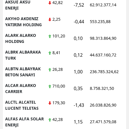
AKSUE AKSU
42,82
-7,52
62.912.377,14
1
ENERJI
AKYHO AKDENIZ
2,25
-0,44
553.235,88
1
YATIRIM HOLDING
ALARK ALARKO
101,20
0,10
98.313.864,90
1
HOLDING
ALBRK ALBARAKA
8,41
0,12
44.637.160,72
1
TURK
ALBTN ALBAYRAK
26,28
1,00
236.785.324,62
1
BETON SANAYI
ALCAR ALARKO
710,00
0,35
8.758.321,50
1
CARRIER
ALCTL ALCATEL
179,30
-1,43
26.038.826,90
1
LUCENT TELETAS
ALFAS ALFA SOLAR
42,28
1,15
27.471.579,08
1
ENERJI