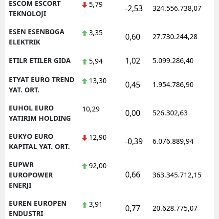
ESCOM ESCORT
5,79
-2,53
324.556.738,07
1
TEKNOLOJI
ESEN ESENBOGA
3,35
0,60
27.730.244,28
1
ELEKTRIK
1,02
ETILR ETILER GIDA
5.099.286,40
1
5,94
ETYAT EURO TREND
13,30
0,45
1.954.786,90
1
YAT. ORT.
EUHOL EURO
10,29
0,00
526.302,63
0
YATIRIM HOLDING
EUKYO EURO
12,90
-0,39
6.076.889,94
1
KAPITAL YAT. ORT.
EUPWR
92,00
0,66
1
EUROPOWER
363.345.712,15
ENERJI
EUREN EUROPEN
3,91
0,77
20.628.775,07
1
ENDUSTRI