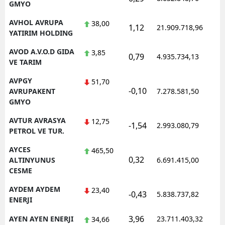
GMYO
AVHOL AVRUPA
38,00
1,12
21.909.718,96
1
YATIRIM HOLDING
AVOD A.V.O.D GIDA
3,85
0,79
4.935.734,13
1
VE TARIM
AVPGY
51,70
-0,10
1
AVRUPAKENT
7.278.581,50
GMYO
AVTUR AVRASYA
12,75
-1,54
2.993.080,79
1
PETROL VE TUR.
AYCES
465,50
0,32
1
ALTINYUNUS
6.691.415,00
CESME
AYDEM AYDEM
23,40
-0,43
5.838.737,82
1
ENERJI
3,96
AYEN AYEN ENERJI
23.711.403,32
1
34,66