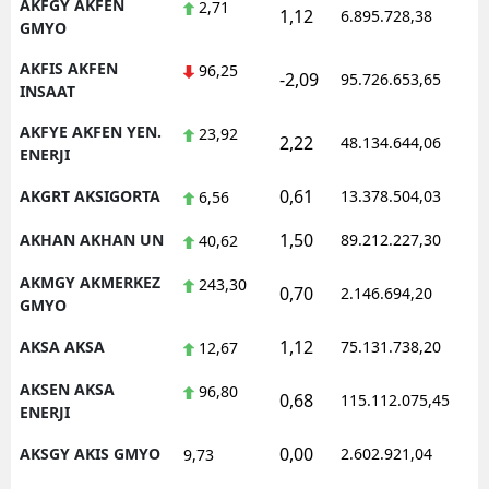
AKFGY AKFEN
2,71
1,12
6.895.728,38
1
GMYO
AKFIS AKFEN
96,25
-2,09
95.726.653,65
1
INSAAT
AKFYE AKFEN YEN.
23,92
2,22
48.134.644,06
1
ENERJI
0,61
AKGRT AKSIGORTA
13.378.504,03
1
6,56
1,50
AKHAN AKHAN UN
89.212.227,30
1
40,62
AKMGY AKMERKEZ
243,30
0,70
2.146.694,20
1
GMYO
1,12
AKSA AKSA
75.131.738,20
1
12,67
AKSEN AKSA
96,80
0,68
115.112.075,45
1
ENERJI
0,00
AKSGY AKIS GMYO
2.602.921,04
1
9,73