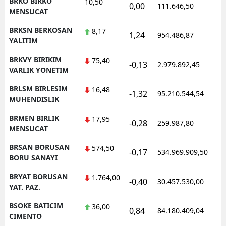
BRKO BIRKO
10,50
0,00
111.646,50
0
MENSUCAT
BRKSN BERKOSAN
8,17
1,24
954.486,87
1
YALITIM
BRKVY BIRIKIM
75,40
-0,13
2.979.892,45
1
VARLIK YONETIM
BRLSM BIRLESIM
16,48
-1,32
95.210.544,54
1
MUHENDISLIK
BRMEN BIRLIK
17,95
-0,28
259.987,80
0
MENSUCAT
BRSAN BORUSAN
574,50
-0,17
534.969.909,50
1
BORU SANAYI
BRYAT BORUSAN
1.764,00
-0,40
30.457.530,00
1
YAT. PAZ.
BSOKE BATICIM
36,00
0,84
84.180.409,04
1
CIMENTO