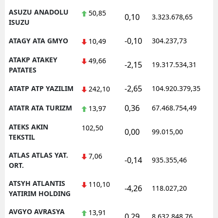
ASUZU ANADOLU
50,85
0,10
3.323.678,65
1
ISUZU
-0,10
ATAGY ATA GMYO
304.237,73
1
10,49
ATAKP ATAKEY
49,66
-2,15
19.317.534,31
1
PATATES
-2,65
ATATP ATP YAZILIM
104.920.379,35
1
242,10
0,36
ATATR ATA TURIZM
67.468.754,49
1
13,97
ATEKS AKIN
102,50
0,00
99.015,00
0
TEKSTIL
ATLAS ATLAS YAT.
7,06
-0,14
935.355,46
1
ORT.
ATSYH ATLANTIS
110,10
-4,26
118.027,20
0
YATIRIM HOLDING
AVGYO AVRASYA
13,91
0,29
8.632.848,76
1