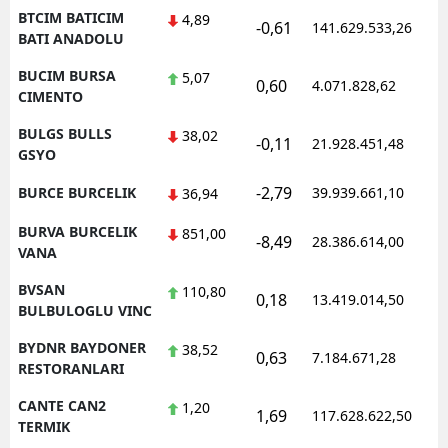
BTCIM BATICIM
4,89
-0,61
141.629.533,26
1
BATI ANADOLU
BUCIM BURSA
5,07
0,60
4.071.828,62
1
CIMENTO
BULGS BULLS
38,02
-0,11
21.928.451,48
1
GSYO
-2,79
BURCE BURCELIK
39.939.661,10
1
36,94
BURVA BURCELIK
851,00
-8,49
28.386.614,00
1
VANA
BVSAN
110,80
0,18
13.419.014,50
1
BULBULOGLU VINC
BYDNR BAYDONER
38,52
0,63
7.184.671,28
1
RESTORANLARI
CANTE CAN2
1,20
1,69
117.628.622,50
1
TERMIK