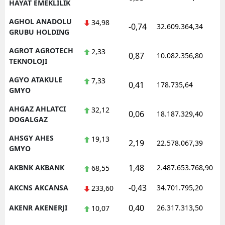
HAYAT EMEKLILIK
AGHOL ANADOLU
34,98
-0,74
32.609.364,34
1
GRUBU HOLDING
AGROT AGROTECH
2,33
0,87
10.082.356,80
1
TEKNOLOJI
AGYO ATAKULE
7,33
0,41
178.735,64
1
GMYO
AHGAZ AHLATCI
32,12
0,06
18.187.329,40
1
DOGALGAZ
AHSGY AHES
19,13
2,19
22.578.067,39
1
GMYO
1,48
AKBNK AKBANK
2.487.653.768,90
1
68,55
-0,43
AKCNS AKCANSA
34.701.795,20
1
233,60
0,40
AKENR AKENERJI
26.317.313,50
1
10,07