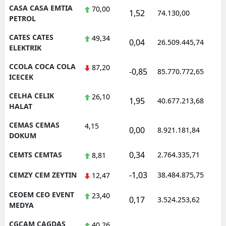
CASA CASA EMTIA
70,00
1,52
74.130,00
0
PETROL
CATES CATES
49,34
0,04
26.509.445,74
1
ELEKTRIK
CCOLA COCA COLA
87,20
-0,85
85.770.772,65
1
ICECEK
CELHA CELIK
26,10
1,95
40.677.213,68
1
HALAT
CEMAS CEMAS
4,15
0,00
8.921.181,84
1
DOKUM
0,34
CEMTS CEMTAS
2.764.335,71
1
8,81
-1,03
CEMZY CEM ZEYTIN
38.484.875,75
1
12,47
CEOEM CEO EVENT
23,40
0,17
3.524.253,62
1
MEDYA
CGCAM CAGDAS
40,26