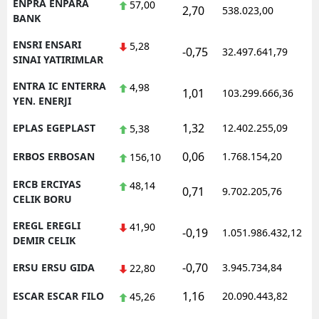
ENPRA ENPARA
57,00
2,70
538.023,00
0
BANK
ENSRI ENSARI
5,28
-0,75
32.497.641,79
1
SINAI YATIRIMLAR
ENTRA IC ENTERRA
4,98
1,01
103.299.666,36
1
YEN. ENERJI
1,32
EPLAS EGEPLAST
12.402.255,09
1
5,38
0,06
ERBOS ERBOSAN
1.768.154,20
1
156,10
ERCB ERCIYAS
48,14
0,71
9.702.205,76
1
CELIK BORU
EREGL EREGLI
41,90
-0,19
1.051.986.432,12
1
DEMIR CELIK
-0,70
ERSU ERSU GIDA
3.945.734,84
1
22,80
1,16
ESCAR ESCAR FILO
20.090.443,82
1
45,26