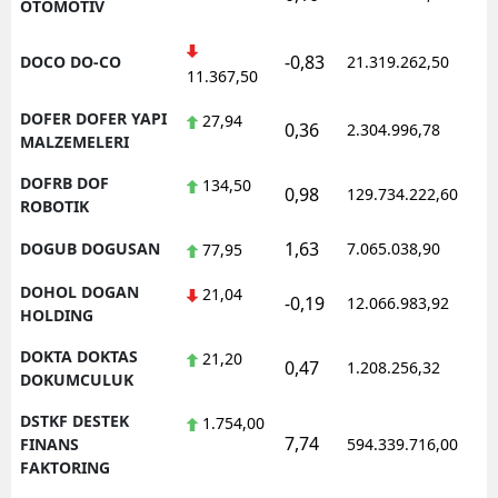
OTOMOTIV
-0,83
DOCO DO-CO
21.319.262,50
1
11.367,50
DOFER DOFER YAPI
27,94
0,36
2.304.996,78
1
MALZEMELERI
DOFRB DOF
134,50
0,98
129.734.222,60
1
ROBOTIK
1,63
DOGUB DOGUSAN
7.065.038,90
1
77,95
DOHOL DOGAN
21,04
-0,19
12.066.983,92
1
HOLDING
DOKTA DOKTAS
21,20
0,47
1.208.256,32
1
DOKUMCULUK
DSTKF DESTEK
1.754,00
7,74
1
FINANS
594.339.716,00
FAKTORING