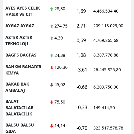
AYES AYES CELIK
28,80
1,69
4.466.534,40
0
HASIR VE CIT
2,71
AYGAZ AYGAZ
209.113.029,00
1
274,75
AZTEK AZTEK
4,39
0,69
4.769.865,68
1
TEKNOLOJI
1,08
BAGFS BAGFAS
8.387.778,88
1
24,38
BAHKM BAHADIR
120,30
-3,61
26.445.825,80
1
KIMYA
BAKAB BAK
45,02
-0,66
6.209.750,90
1
AMBALAJ
BALAT
75,50
-0,33
0
BALATACILAR
149.414,50
BALATACILIK
BALSU BALSU
14,14
-0,70
323.517.578,78
1
GIDA