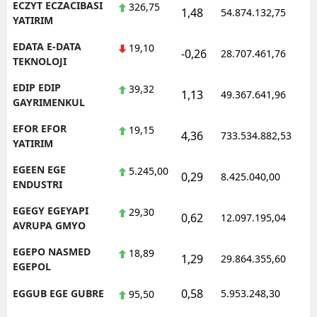
ECZYT ECZACIBASI
326,75
1,48
54.874.132,75
1
YATIRIM
EDATA E-DATA
19,10
-0,26
28.707.461,76
1
TEKNOLOJI
EDIP EDIP
39,32
1,13
49.367.641,96
1
GAYRIMENKUL
EFOR EFOR
19,15
4,36
733.534.882,53
1
YATIRIM
EGEEN EGE
5.245,00
0,29
8.425.040,00
1
ENDUSTRI
EGEGY EGEYAPI
29,30
0,62
12.097.195,04
1
AVRUPA GMYO
EGEPO NASMED
18,89
1,29
29.864.355,60
1
EGEPOL
0,58
EGGUB EGE GUBRE
5.953.248,30
1
95,50