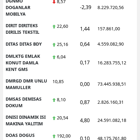
DGNMO
8,57
-2,39
1
DOGANLAR
8.229.720,56
MOBILYA
DIRIT DIRITEKS
22,60
1,44
157.861,00
0
DIRILIS TEKSTIL
0,64
DITAS DITAS BDY
4.559.082,90
1
25,16
DMLKTG EMLAK
6,04
0,17
1
KONUT DAMLA
16.283.755,12
KENT GMS
DMRGD DMR UNLU
10,85
0,00
73.445.938,51
1
MAMULLER
DMSAS DEMISAS
8,10
0,87
2.826.160,31
1
DOKUM
DNISI DINAMIK ISI
20,54
4,80
24.591.082,18
1
MAKINA YALITIM
DOAS DOGUS
192,00
0,10
48.175.761,80
1