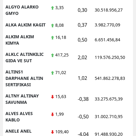
ALGYO ALARKO
3,35
0,30
30.518.956,27
1
GMYO
0,37
ALKA ALKIM KAGIT
3.982.770,09
1
8,08
ALKIM ALKIM
16,18
0,50
6.651.456,84
1
KIMYA
ALKLC ALTINKILIC
417,25
2,02
119.576.250,50
1
GIDA VE SUT
ALTINS1
71,02
1,02
1
DARPHANE ALTIN
541.862.278,83
SERTIFIKASI
ALTNY ALTINAY
15,63
-0,38
33.275.675,39
1
SAVUNMA
ALVES ALVES
1,99
-0,50
31.002.710,95
1
KABLO
ANELE ANEL
109,40
-4,04
91.488.930,20
1