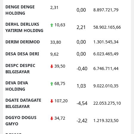
DENGE DENGE
2,31
0,00
8.897.721,79
1
HOLDING
DERHL DERLUKS
10,63
2,21
58.902.165,66
1
YATIRIM HOLDING
0,00
DERIM DERIMOD
1.301.545,34
1
33,80
0,00
DESA DESA DERI
6.023.465,49
1
9,62
DESPC DESPEC
39,50
-0,40
6.746.711,44
1
BILGISAYAR
DEVA DEVA
68,75
1,03
9.022.010,35
1
HOLDING
DGATE DATAGATE
107,20
-4,54
22.053.275,10
1
BILGISAYAR
DGGYO DOGUS
34,72
-2,42
1.219.323,50
1
GMYO