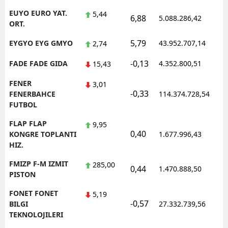
EUYO EURO YAT.
5,44
6,88
5.088.286,42
1
ORT.
5,79
EYGYO EYG GMYO
43.952.707,14
1
2,74
-0,13
FADE FADE GIDA
4.352.800,51
1
15,43
FENER
3,01
-0,33
1
FENERBAHCE
114.374.728,54
FUTBOL
FLAP FLAP
9,95
0,40
1
KONGRE TOPLANTI
1.677.996,43
HIZ.
FMIZP F-M IZMIT
285,00
0,44
1.470.888,50
1
PISTON
FONET FONET
5,19
-0,57
1
BILGI
27.332.739,56
TEKNOLOJILERI