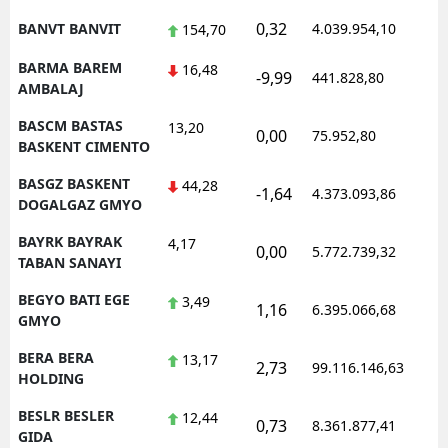
0,32
BANVT BANVIT
4.039.954,10
1
154,70
BARMA BAREM
16,48
-9,99
441.828,80
0
AMBALAJ
BASCM BASTAS
13,20
0,00
75.952,80
0
BASKENT CIMENTO
BASGZ BASKENT
44,28
-1,64
4.373.093,86
1
DOGALGAZ GMYO
BAYRK BAYRAK
4,17
0,00
5.772.739,32
1
TABAN SANAYI
BEGYO BATI EGE
3,49
1,16
6.395.066,68
1
GMYO
BERA BERA
13,17
2,73
99.116.146,63
1
HOLDING
BESLR BESLER
12,44
0,73
8.361.877,41
1
GIDA