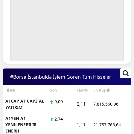
#Borsa İstanbulda İşlem Gören Tüm Hisseler
Hisse
Son
Fark%
En Düşük
A1CAP A1 CAPITAL
9,00
0,11
7.815.560,96
1
YATIRIM
A1YEN A1
2,74
1,11
1
YENILENEBILIR
21.787.765,64
ENERJI