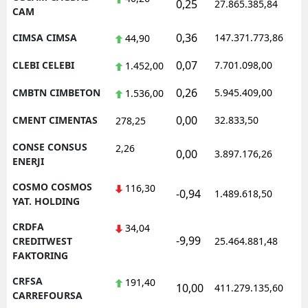
0,25
27.865.385,84
1
CAM
0,36
CIMSA CIMSA
147.371.773,86
1
44,90
0,07
CLEBI CELEBI
7.701.098,00
1
1.452,00
0,26
CMBTN CIMBETON
5.945.409,00
1
1.536,00
0,00
CMENT CIMENTAS
32.833,50
0
278,25
CONSE CONSUS
2,26
0,00
3.897.176,26
1
ENERJI
COSMO COSMOS
116,30
-0,94
1.489.618,50
1
YAT. HOLDING
CRDFA
34,04
-9,99
1
CREDITWEST
25.464.881,48
FAKTORING
CRFSA
191,40
10,00
411.279.135,60
1
CARREFOURSA