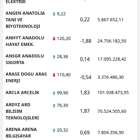
ELEKTRIK
ANGEN ANATOLIA
9,22
0,22
1
TANI VE
5.867.652,11
BIYOTEKNOLOJI
ANHYT ANADOLU
120,20
-1,88
24.756.182,50
1
HAYAT EMEK.
ANSGR ANADOLU
28,36
0,14
17.095.228,42
1
SIGORTA
ARASE DOGU ARAS
110,40
-0,54
3.376.486,30
1
ENERJI
1,83
ARCLK ARCELIK
101.938.473,95
1
99,90
ARDYZ ARD
76,30
1,87
1
BILISIM
70.524.505,60
TEKNOLOJILERI
ARENA ARENA
20,32
0,69
7.804.356,90
1
BILGISAYAR