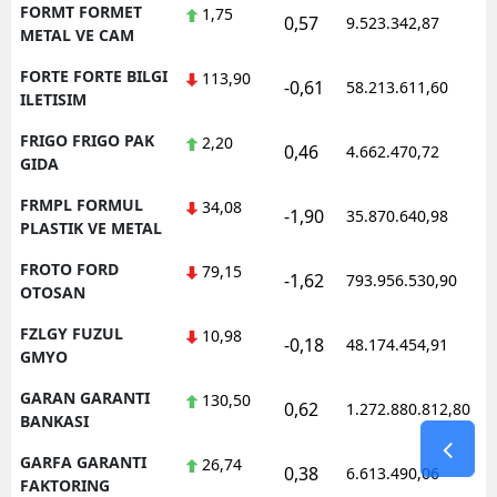
FORMT FORMET
1,75
0,57
9.523.342,87
1
METAL VE CAM
FORTE FORTE BILGI
113,90
-0,61
58.213.611,60
1
ILETISIM
FRIGO FRIGO PAK
2,20
0,46
4.662.470,72
1
GIDA
FRMPL FORMUL
34,08
-1,90
35.870.640,98
1
PLASTIK VE METAL
FROTO FORD
79,15
-1,62
793.956.530,90
1
OTOSAN
FZLGY FUZUL
10,98
-0,18
48.174.454,91
1
GMYO
GARAN GARANTI
130,50
0,62
1.272.880.812,80
1
BANKASI
GARFA GARANTI
26,74
0,38
6.613.490,06
1
FAKTORING