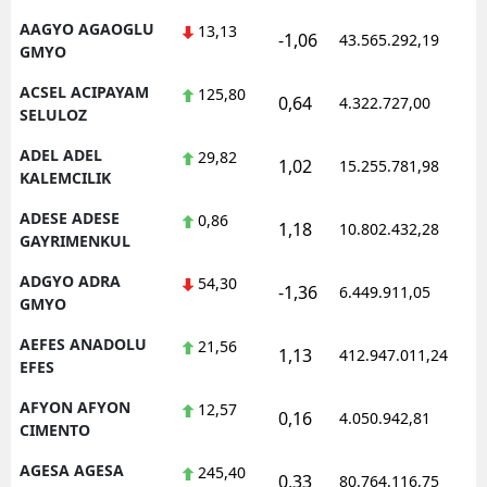
AAGYO AGAOGLU
13,13
-1,06
43.565.292,19
1
GMYO
ACSEL ACIPAYAM
125,80
0,64
4.322.727,00
1
SELULOZ
ADEL ADEL
29,82
1,02
15.255.781,98
1
KALEMCILIK
ADESE ADESE
0,86
1,18
10.802.432,28
1
GAYRIMENKUL
ADGYO ADRA
54,30
-1,36
6.449.911,05
1
GMYO
AEFES ANADOLU
21,56
1,13
412.947.011,24
1
EFES
AFYON AFYON
12,57
0,16
4.050.942,81
1
CIMENTO
AGESA AGESA
245,40
0,33
80.764.116,75
1