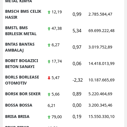
METAL KIMYA
BMSCH BMS CELIK
12,19
0,99
2.785.584,47
1
HASIR
BMSTL BMS
47,38
5,34
69.699.222,48
1
BIRLESIK METAL
BNTAS BANTAS
6,27
0,97
3.019.752,89
1
AMBALAJ
BOBET BOGAZICI
17,74
0,06
14.418.013,99
1
BETON SANAYI
BORLS BORLEASE
5,47
-2,32
10.187.665,69
1
OTOMOTIV
0,89
BORSK BOR SEKER
5.220.464,69
1
5,66
0,00
BOSSA BOSSA
3.200.345,46
1
6,21
0,19
BRISA BRISA
15.550.330,10
1
79,00