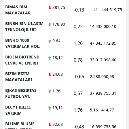
BIMAS BIM
381,75
-0,13
1.411.444.519,75
1
MAGAZALAR
BINBN BIN ULASIM
178,90
0,22
14.432.000,10
1
TEKNOLOJILERI
BINHO 1000
9,64
1,26
47.343.172,85
1
YATIRIMLAR HOL.
BIOEN BIOTREND
18,12
0,78
33.017.098,60
1
CEVRE VE ENERJI
BIZIM BIZIM
24,08
-0,66
2.288.050,98
1
MAGAZALARI
BJKAS BESIKTAS
1,76
0,57
37.938.755,31
1
FUTBOL YAT.
BLCYT BILICI
19,11
1,76
5.161.414,77
1
YATIRIM
BLUME BLUME
32,68
-0,43
16.599.753,56
1