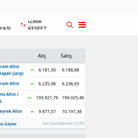
İZMİR
YASI
KEŞFET
Alış
Satış
ram Altın
6.188,88
6.181,50
Kapalı Çarşı)
6.236,93
6.235,98
ram Altın
ns Altın /
194.025,46
193.921,76
L
10.197,38
9.977,57
eyrek Altın
Son Güncellenme: 01:09
ü Göster