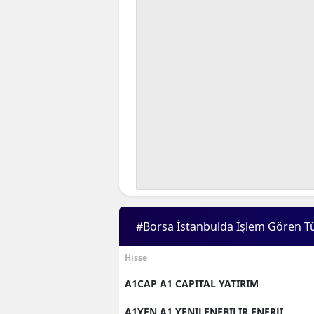
#Borsa İstanbulda İşlem Gören T
Hisse
A1CAP A1 CAPITAL YATIRIM
A1YEN A1 YENILENEBILIR ENERJI