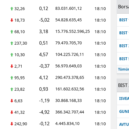
Bors
0,12
83.031.601,12
18:10
32,26
-5,02
54.828.635,45
18:10
18,73
BIST 
3,18
15.776.552.596,25
18:10
68,10
BIST 
0,51
79.470.705,70
18:10
237,30
BIST 
4,57
104.225.726,11
18:10
10,30
BIST 
-0,37
56.970.649,03
18:10
2,71
Tümün
4,12
290.473.378,65
18:10
95,95
BIST 
0,93
161.602.632,56
18:10
23,82
ISVE
-1,19
30.868.168,33
18:10
6,63
-4,92
GUN
366.342.707,44
18:10
41,32
-0,12
4.445.834,10
18:10
242,90
AVT