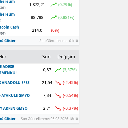
thereum
1.872,21
(0.79%)
SDT)
thereum
88.788
(0.881%)
)
tcoin Cash
214,0
(0%)
SDT)
ü Göster
Son Güncellenme: 01:10
ler
Son
Değişim
E ADESE
0,87
(3,57%)
RIMENKUL
21,54
(-2,45%)
S ANADOLU EFES
7,34
(-0,54%)
 ATAKULE GMYO
2,71
(-0,37%)
Y AKFEN GMYO
ü Göster
Son Güncellenme: 05.08.2026 18:10