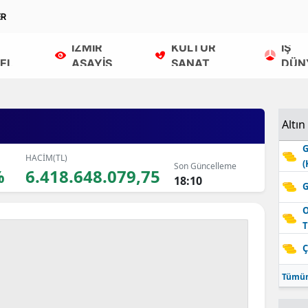
ER
İZMİR
KÜLTÜR
İŞ
EL
ASAYİŞ
SANAT
DÜN
Altın
G
HACİM(TL)
(
Son Güncelleme
%
6.418.648.079,75
18:10
G
O
T
Ç
Tümün