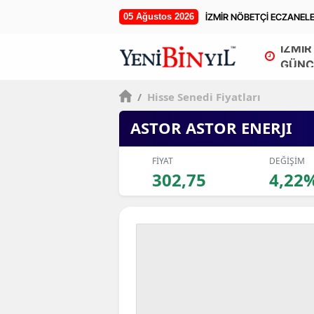
05 Ağustos 2026
İZMİR NÖBETÇİ ECZANEL
İZMİR
GÜNC
/
Hisse Senedi Fiyatları
ASTOR ASTOR ENERJI
FİYAT
DEĞİŞİM
302,75
4,22