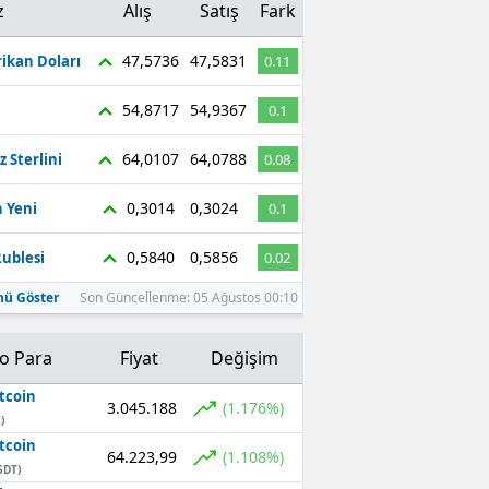
z
Alış
Satış
Fark
47,5736
47,5831
ikan Doları
0.11
54,8717
54,9367
0.1
64,0107
64,0788
z Sterlini
0.08
0,3014
0,3024
 Yeni
0.1
0,5840
0,5856
ublesi
0.02
ü Göster
Son Güncellenme: 05 Ağustos 00:10
to Para
Fiyat
Değişim
tcoin
3.045.188
(1.176%)
)
tcoin
64.223,99
(1.108%)
SDT)