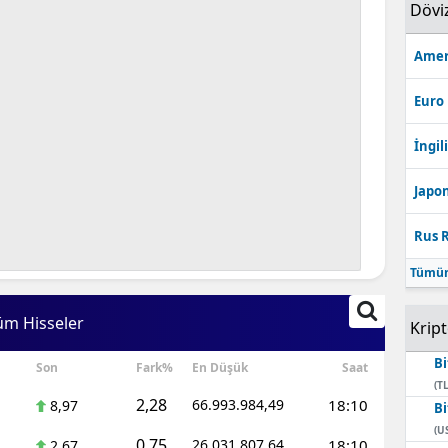
Dövi
Amer
Euro
İngili
Japon
Rus R
Tümün
üm Hisseler
Krip
Bi
Son
Fark%
En Düşük
Saat
(TL
2,28
66.993.984,49
18:10
8,97
Bi
(U
0,75
26.031.807,64
18:10
2,67