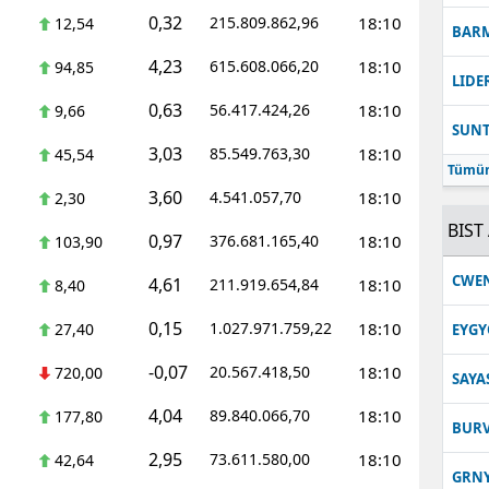
0,32
215.809.862,96
18:10
12,54
BAR
4,23
615.608.066,20
18:10
94,85
LIDE
0,63
56.417.424,26
18:10
9,66
SUN
3,03
85.549.763,30
18:10
45,54
Tümün
3,60
4.541.057,70
18:10
2,30
BIST 
0,97
376.681.165,40
18:10
103,90
CWE
4,61
211.919.654,84
18:10
8,40
0,15
1.027.971.759,22
18:10
27,40
EYGY
-0,07
20.567.418,50
18:10
720,00
SAYA
4,04
89.840.066,70
18:10
177,80
BUR
2,95
73.611.580,00
18:10
42,64
GRN