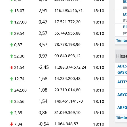
E
(U
2,91
116.295.515,71
18:10
13,07
E
(TL
0,47
17.521.772,20
18:10
127,00
Bi
2,57
55.749.955,88
18:10
29,54
(U
Tümün
3,57
78.778.198,96
18:10
0,87
9,97
99.840.893,12
18:10
Hisse
52,30
ADES
-2,45
1.288.374.572,24
18:10
21,54
GAY
1,68
14.234.200,48
18:10
12,74
AEFE
1,08
20.319.014,80
18:10
242,60
AGYO
1,54
149.461.141,70
18:10
35,56
AKFG
0,86
31.099.369,10
18:10
2,35
Tümün
-0,54
1.064.348,57
18:10
7,34