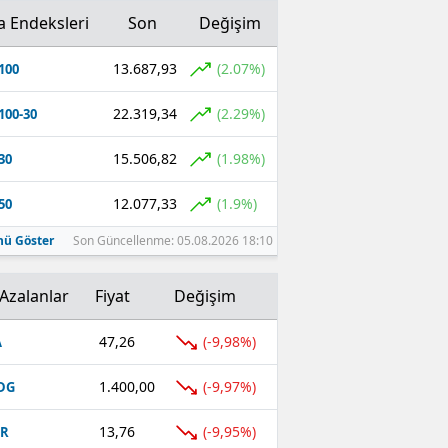
a Endeksleri
Son
Değişim
13.687,93
(2.07%)
100
22.319,34
(2.29%)
100-30
15.506,82
(1.98%)
30
12.077,33
(1.9%)
50
ü Göster
Son Güncellenme: 05.08.2026 18:10
Azalanlar
Fiyat
Değişim
47,26
(-9,98%)
A
1.400,00
(-9,97%)
DG
13,76
(-9,95%)
UR