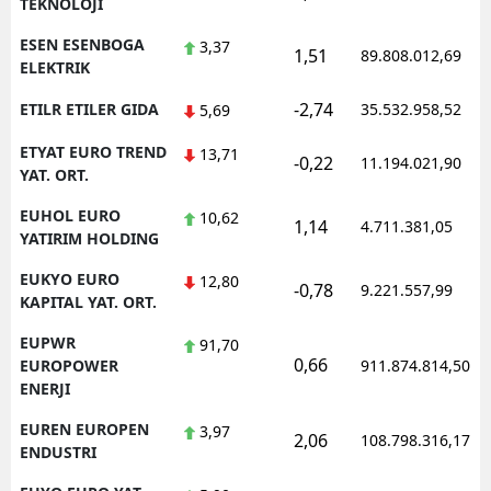
TEKNOLOJI
ESEN ESENBOGA
3,37
1,51
89.808.012,69
ELEKTRIK
-2,74
ETILR ETILER GIDA
35.532.958,52
5,69
ETYAT EURO TREND
13,71
-0,22
11.194.021,90
YAT. ORT.
EUHOL EURO
10,62
1,14
4.711.381,05
YATIRIM HOLDING
EUKYO EURO
12,80
-0,78
9.221.557,99
KAPITAL YAT. ORT.
EUPWR
91,70
0,66
EUROPOWER
911.874.814,50
ENERJI
EUREN EUROPEN
3,97
2,06
108.798.316,17
ENDUSTRI