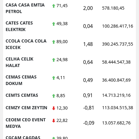
CASA CASA EMTIA
71,45
2,00
578.180,45
PETROL
CATES CATES
49,38
0,04
100.286.417,16
ELEKTRIK
CCOLA COCA COLA
89,00
1,48
390.245.737,55
ICECEK
CELHA CELIK
24,98
0,64
58.444.547,38
HALAT
CEMAS CEMAS
4,11
0,49
36.400.847,69
DOKUM
0,91
CEMTS CEMTAS
14.713.219,16
8,85
-0,81
CEMZY CEM ZEYTIN
113.034.515,38
12,30
CEOEM CEO EVENT
22,82
-0,09
13.057.682,76
MEDYA
CGCAM CAGDAS
39,80