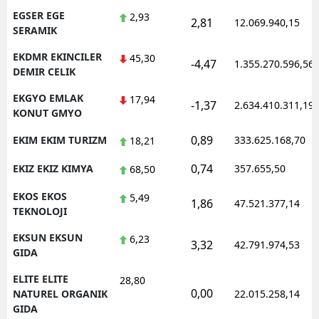
EGSER EGE
2,93
2,81
12.069.940,15
SERAMIK
EKDMR EKINCILER
45,30
-4,47
1.355.270.596,56
DEMIR CELIK
EKGYO EMLAK
17,94
-1,37
2.634.410.311,19
KONUT GMYO
0,89
EKIM EKIM TURIZM
333.625.168,70
18,21
0,74
EKIZ EKIZ KIMYA
357.655,50
68,50
EKOS EKOS
5,49
1,86
47.521.377,14
TEKNOLOJI
EKSUN EKSUN
6,23
3,32
42.791.974,53
GIDA
ELITE ELITE
28,80
0,00
NATUREL ORGANIK
22.015.258,14
GIDA