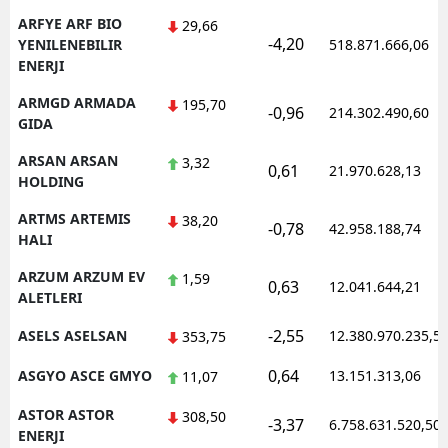
ARFYE ARF BIO
29,66
-4,20
YENILENEBILIR
518.871.666,06
ENERJI
ARMGD ARMADA
195,70
-0,96
214.302.490,60
GIDA
ARSAN ARSAN
3,32
0,61
21.970.628,13
HOLDING
ARTMS ARTEMIS
38,20
-0,78
42.958.188,74
HALI
ARZUM ARZUM EV
1,59
0,63
12.041.644,21
ALETLERI
-2,55
ASELS ASELSAN
12.380.970.235,5
353,75
0,64
ASGYO ASCE GMYO
13.151.313,06
11,07
ASTOR ASTOR
308,50
-3,37
6.758.631.520,50
ENERJI