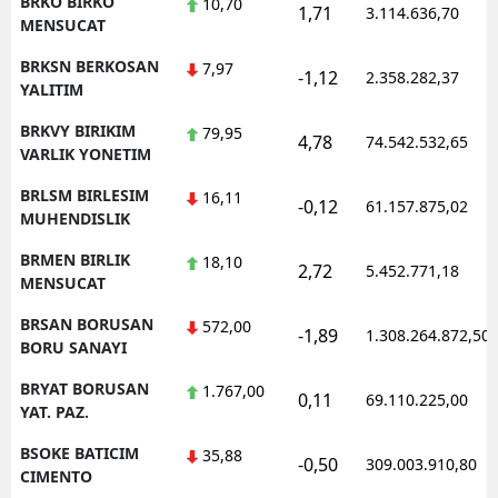
BRKO BIRKO
10,70
1,71
3.114.636,70
MENSUCAT
BRKSN BERKOSAN
7,97
-1,12
2.358.282,37
YALITIM
BRKVY BIRIKIM
79,95
4,78
74.542.532,65
VARLIK YONETIM
BRLSM BIRLESIM
16,11
-0,12
61.157.875,02
MUHENDISLIK
BRMEN BIRLIK
18,10
2,72
5.452.771,18
MENSUCAT
BRSAN BORUSAN
572,00
-1,89
1.308.264.872,50
BORU SANAYI
BRYAT BORUSAN
1.767,00
0,11
69.110.225,00
YAT. PAZ.
BSOKE BATICIM
35,88
-0,50
309.003.910,80
CIMENTO