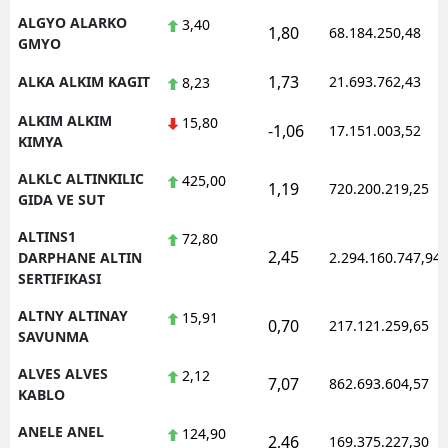
ALGYO ALARKO
3,40
1,80
68.184.250,48
GMYO
1,73
ALKA ALKIM KAGIT
21.693.762,43
8,23
ALKIM ALKIM
15,80
-1,06
17.151.003,52
KIMYA
ALKLC ALTINKILIC
425,00
1,19
720.200.219,25
GIDA VE SUT
ALTINS1
72,80
2,45
DARPHANE ALTIN
2.294.160.747,94
SERTIFIKASI
ALTNY ALTINAY
15,91
0,70
217.121.259,65
SAVUNMA
ALVES ALVES
2,12
7,07
862.693.604,57
KABLO
ANELE ANEL
124,90
2,46
169.375.227,30