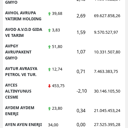
GMYO
AVHOL AVRUPA
39,68
2,69
69.627.858,26
YATIRIM HOLDING
AVOD A.V.O.D GIDA
3,83
1,59
9.570.527,97
VE TARIM
AVPGY
51,80
1,07
AVRUPAKENT
10.331.507,80
GMYO
AVTUR AVRASYA
12,74
0,71
7.463.383,75
PETROL VE TUR.
AYCES
453,75
-2,10
ALTINYUNUS
30.146.105,50
CESME
AYDEM AYDEM
23,80
0,34
21.045.453,24
ENERJI
0,00
AYEN AYEN ENERJI
27.525.395,28
34,00