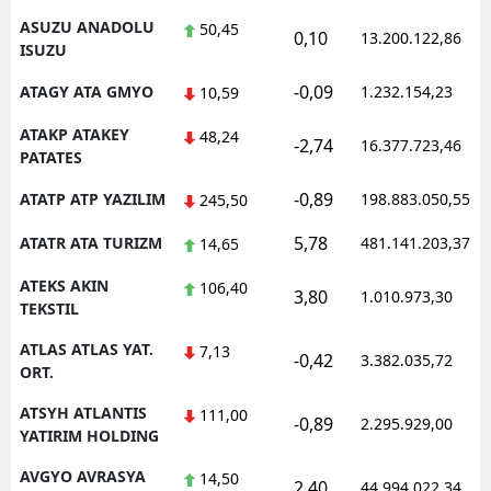
ASUZU ANADOLU
50,45
0,10
13.200.122,86
ISUZU
-0,09
ATAGY ATA GMYO
1.232.154,23
10,59
ATAKP ATAKEY
48,24
-2,74
16.377.723,46
PATATES
-0,89
ATATP ATP YAZILIM
198.883.050,55
245,50
5,78
ATATR ATA TURIZM
481.141.203,37
14,65
ATEKS AKIN
106,40
3,80
1.010.973,30
TEKSTIL
ATLAS ATLAS YAT.
7,13
-0,42
3.382.035,72
ORT.
ATSYH ATLANTIS
111,00
-0,89
2.295.929,00
YATIRIM HOLDING
AVGYO AVRASYA
14,50
2,40
44.994.022,34