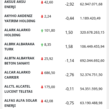
AKSUE AKSU
42,60
-2,92
62.947.071,68
ENERJI
AKYHO AKDENIZ
2,24
-0,44
1.189.420,49
YATIRIM HOLDING
ALARK ALARKO
101,80
1,50
320.678.263,15
HOLDING
ALBRK ALBARAKA
8,35
1,58
106.449.455,94
TURK
ALBTN ALBAYRAK
25,92
-1,14
692.044.692,60
BETON SANAYI
ALCAR ALARKO
686,50
-2,76
52.374.751,50
CARRIER
ALCTL ALCATEL
175,00
-0,11
54.351.595,90
LUCENT TELETAS
ALFAS ALFA SOLAR
42,08
-0,75
63.190.488,98
ENERJI