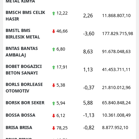
METAL KIMYA
BMSCH BMS CELIK
12,22
2,26
11.868.807,10
HASIR
BMSTL BMS
46,66
-3,60
177.829.715,98
BIRLESIK METAL
BNTAS BANTAS
6,80
8,63
91.678.048,63
AMBALAJ
BOBET BOGAZICI
17,91
1,13
41.453.711,11
BETON SANAYI
BORLS BORLEASE
5,38
-0,37
21.810.012,96
OTOMOTIV
5,88
BORSK BOR SEKER
65.840.848,24
5,94
-1,13
BOSSA BOSSA
10.361.008,49
6,12
-0,82
BRISA BRISA
8.877.952,10
78,25