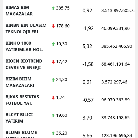
BIMAS BIM
385,75
0,92
3.513.897.605,75
MAGAZALAR
BINBN BIN ULASIM
178,60
-1,92
46.099.331,90
TEKNOLOJILERI
BINHO 1000
10,30
5,32
385.452.406,90
YATIRIMLAR HOL.
BIOEN BIOTREND
17,42
-1,58
68.461.191,64
CEVRE VE ENERJI
BIZIM BIZIM
24,30
0,91
3.572.297,46
MAGAZALARI
BJKAS BESIKTAS
1,74
-0,57
96.970.363,89
FUTBOL YAT.
BLCYT BILICI
19,60
3,70
33.743.198,65
YATIRIM
BLUME BLUME
36,20
5,66
123.196.696,84