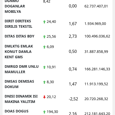
DGNMO
8,42
0,00
DOGANLAR
62.737.407,01
MOBILYA
DIRIT DIRITEKS
24,40
1,67
1.934.969,00
DIRILIS TEKSTIL
2,73
DITAS DITAS BDY
100.496.036,62
25,56
DMLKTG EMLAK
6,09
0,50
KONUT DAMLA
31.887.858,99
KENT GMS
DMRGD DMR UNLU
10,91
0,74
166.281.146,33
MAMULLER
DMSAS DEMISAS
8,30
1,47
11.913.199,52
DOKUM
DNISI DINAMIK ISI
20,12
-2,52
20.720.268,32
MAKINA YALITIM
DOAS DOGUS
194,30
2,16
212.181.643,20