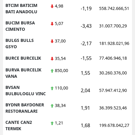
BTCIM BATICIM
4,98
-1,19
558.742.666,51
BATI ANADOLU
BUCIM BURSA
5,07
-3,43
31.007.700,29
CIMENTO
BULGS BULLS
37,00
-2,17
181.928.021,96
GSYO
-1,55
BURCE BURCELIK
77.406.946,18
35,54
BURVA BURCELIK
850,00
1,55
30.260.376,00
VANA
BVSAN
110,00
2,04
57.947.412,90
BULBULOGLU VINC
BYDNR BAYDONER
38,34
1,91
36.399.523,46
RESTORANLARI
CANTE CAN2
1,21
1,68
199.678.042,27
TERMIK