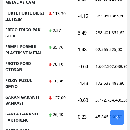
METAL VE CAM
FORTE FORTE BILGI
113,30
-4,15
363.950.365,60
ILETISIM
FRIGO FRIGO PAK
2,37
3,49
238.401.851,62
GIDA
FRMPL FORMUL
35,76
1,48
92.565.525,00
PLASTIK VE METAL
FROTO FORD
78,10
-0,64
1.602.362.688,95
OTOSAN
FZLGY FUZUL
10,36
-4,43
172.638.488,80
GMYO
GARAN GARANTI
127,00
-0,63
3.772.734.436,30
BANKASI
GARFA GARANTI
26,40
0,23
45.846.360,50
FAKTORING