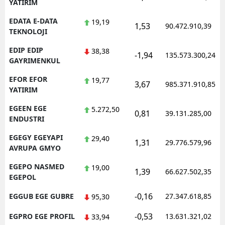
YATIRIM
EDATA E-DATA
19,19
1,53
90.472.910,39
TEKNOLOJI
EDIP EDIP
38,38
-1,94
135.573.300,24
GAYRIMENKUL
EFOR EFOR
19,77
3,67
985.371.910,85
YATIRIM
EGEEN EGE
5.272,50
0,81
39.131.285,00
ENDUSTRI
EGEGY EGEYAPI
29,40
1,31
29.776.579,96
AVRUPA GMYO
EGEPO NASMED
19,00
1,39
66.627.502,35
EGEPOL
-0,16
EGGUB EGE GUBRE
27.347.618,85
95,30
-0,53
EGPRO EGE PROFIL
13.631.321,02
33,94