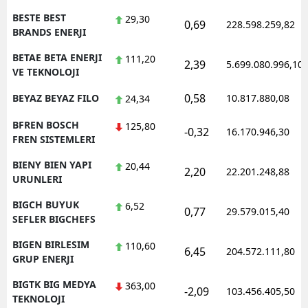
BESTE BEST
29,30
0,69
228.598.259,82
BRANDS ENERJI
BETAE BETA ENERJI
111,20
2,39
5.699.080.996,10
VE TEKNOLOJI
0,58
BEYAZ BEYAZ FILO
10.817.880,08
24,34
BFREN BOSCH
125,80
-0,32
16.170.946,30
FREN SISTEMLERI
BIENY BIEN YAPI
20,44
2,20
22.201.248,88
URUNLERI
BIGCH BUYUK
6,52
0,77
29.579.015,40
SEFLER BIGCHEFS
BIGEN BIRLESIM
110,60
6,45
204.572.111,80
GRUP ENERJI
BIGTK BIG MEDYA
363,00
-2,09
103.456.405,50
TEKNOLOJI