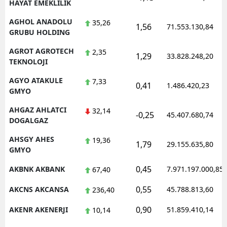
HAYAT EMEKLILIK
AGHOL ANADOLU
35,26
1,56
71.553.130,84
GRUBU HOLDING
AGROT AGROTECH
2,35
1,29
33.828.248,20
TEKNOLOJI
AGYO ATAKULE
7,33
0,41
1.486.420,23
GMYO
AHGAZ AHLATCI
32,14
-0,25
45.407.680,74
DOGALGAZ
AHSGY AHES
19,36
1,79
29.155.635,80
GMYO
0,45
AKBNK AKBANK
7.971.197.000,85
67,40
0,55
AKCNS AKCANSA
45.788.813,60
236,40
0,90
AKENR AKENERJI
51.859.410,14
10,14