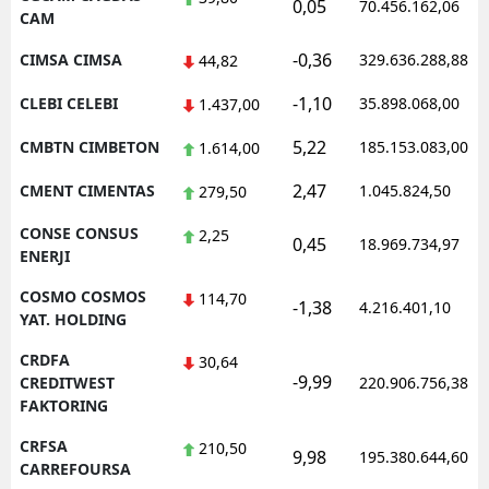
0,05
70.456.162,06
CAM
-0,36
CIMSA CIMSA
329.636.288,88
44,82
-1,10
CLEBI CELEBI
35.898.068,00
1.437,00
5,22
CMBTN CIMBETON
185.153.083,00
1.614,00
2,47
CMENT CIMENTAS
1.045.824,50
279,50
CONSE CONSUS
2,25
0,45
18.969.734,97
ENERJI
COSMO COSMOS
114,70
-1,38
4.216.401,10
YAT. HOLDING
CRDFA
30,64
-9,99
CREDITWEST
220.906.756,38
FAKTORING
CRFSA
210,50
9,98
195.380.644,60
CARREFOURSA