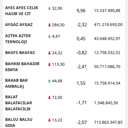
AYES AYES CELIK
32,90
9,96
15.537.490,88
HASIR VE CIT
-2,32
AYGAZ AYGAZ
471.219.693,00
284,50
AZTEK AZTEK
4,47
0,45
43.048.452,97
TEKNOLOJI
-0,82
BAGFS BAGFAS
12.758.532,52
24,32
BAHKM BAHADIR
113,30
-2,41
50.717.086,70
KIMYA
BAKAB BAK
44,68
1,55
15.758.914,54
AMBALAJ
BALAT
72,00
-1,71
BALATACILAR
1.548.845,50
BALATACILIK
BALSU BALSU
13,22
-2,07
713.863.347,85
GIDA