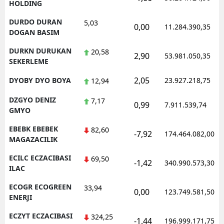
HOLDING
DURDO DURAN
5,03
0,00
11.284.390,35
DOGAN BASIM
DURKN DURUKAN
20,58
2,90
53.981.050,35
SEKERLEME
2,05
DYOBY DYO BOYA
23.927.218,75
12,94
DZGYO DENIZ
7,17
0,99
7.911.539,74
GMYO
EBEBK EBEBEK
82,60
-7,92
174.464.082,00
MAGAZACILIK
ECILC ECZACIBASI
69,50
-1,42
340.990.573,30
ILAC
ECOGR ECOGREEN
33,94
0,00
123.749.581,50
ENERJI
ECZYT ECZACIBASI
324,25
-1,44
196.999.171,75