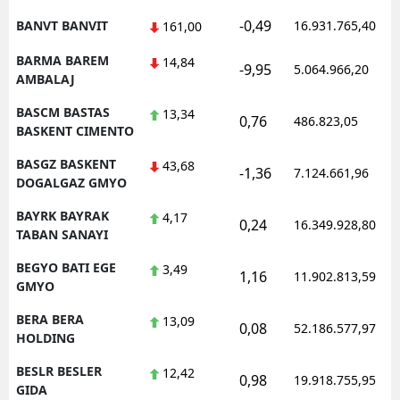
-0,49
BANVT BANVIT
16.931.765,40
161,00
BARMA BAREM
14,84
-9,95
5.064.966,20
AMBALAJ
BASCM BASTAS
13,34
0,76
486.823,05
BASKENT CIMENTO
BASGZ BASKENT
43,68
-1,36
7.124.661,96
DOGALGAZ GMYO
BAYRK BAYRAK
4,17
0,24
16.349.928,80
TABAN SANAYI
BEGYO BATI EGE
3,49
1,16
11.902.813,59
GMYO
BERA BERA
13,09
0,08
52.186.577,97
HOLDING
BESLR BESLER
12,42
0,98
19.918.755,95
GIDA