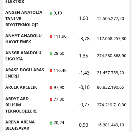
ELEKTRIK
ANGEN ANATOLIA
9,10
1,00
TANI VE
12.505.277,50
BIYOTEKNOLOJI
ANHYT ANADOLU
111,90
-3,78
117.058.257,30
HAYAT EMEK.
ANSGR ANADOLU
28,60
1,35
274.580.868,90
SIGORTA
ARASE DOGU ARAS
110,40
-1,43
21.457.753,20
ENERJI
-0,10
ARCLK ARCELIK
86.832.190,65
97,90
ARDYZ ARD
77,30
-0,77
BILISIM
274.219.710,30
TEKNOLOJILERI
ARENA ARENA
20,24
0,90
16.381.449,10
BILGISAYAR