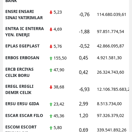
BANK
ENSRI ENSARI
5,23
-0,76
114.680.039,61
SINAI YATIRIMLAR
ENTRA IC ENTERRA
4,69
-1,88
97.851.774,54
YEN. ENERJI
-0,52
EPLAS EGEPLAST
42.866.095,87
5,76
0,45
ERBOS ERBOSAN
4.921.581,30
155,50
ERCB ERCIYAS
47,90
0,42
26.324.743,60
CELIK BORU
EREGL EREGLI
38,68
-6,93
12.106.785.683,2
DEMIR CELIK
2,99
ERSU ERSU GIDA
8.513.734,00
23,42
1,20
ESCAR ESCAR FILO
97.326.379,02
45,36
ESCOM ESCORT
5,80
0,69
339.541.892,26