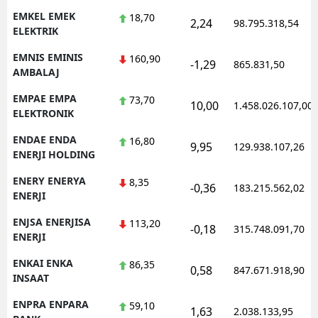
EMKEL EMEK
18,70
2,24
98.795.318,54
ELEKTRIK
EMNIS EMINIS
160,90
-1,29
865.831,50
AMBALAJ
EMPAE EMPA
73,70
10,00
1.458.026.107,00
ELEKTRONIK
ENDAE ENDA
16,80
9,95
129.938.107,26
ENERJI HOLDING
ENERY ENERYA
8,35
-0,36
183.215.562,02
ENERJI
ENJSA ENERJISA
113,20
-0,18
315.748.091,70
ENERJI
ENKAI ENKA
86,35
0,58
847.671.918,90
INSAAT
ENPRA ENPARA
59,10
1,63
2.038.133,95