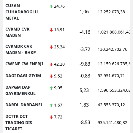
CUSAN
24,76
1,06
CUHADAROGLU
12.252.073,38
METAL
CVKMD CVK
15,91
-4,16
1.021.808.061,43
MADEN
CVKMDR CVK
25,34
-3,72
130.242.702,76
MADEN - RHKP
-9,83
CWENE CW ENERJI
12.159.626.735,6
42,20
-0,83
DAGI DAGI GIYIM
52.951.670,71
9,52
DAPGM DAP
9,05
5,23
1.596.553.324,02
GAYRIMENKUL
1,83
DARDL DARDANEL
42.553.370,12
1,67
DCTTR DCT
7,72
-8,53
TRADING DIS
935.141.480,32
TICARET