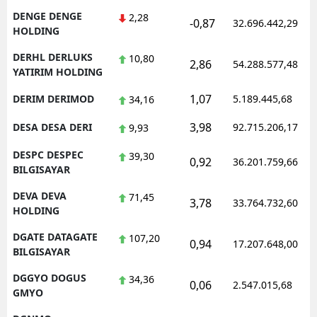
DENGE DENGE
2,28
-0,87
32.696.442,29
HOLDING
DERHL DERLUKS
10,80
2,86
54.288.577,48
YATIRIM HOLDING
1,07
DERIM DERIMOD
5.189.445,68
34,16
3,98
DESA DESA DERI
92.715.206,17
9,93
DESPC DESPEC
39,30
0,92
36.201.759,66
BILGISAYAR
DEVA DEVA
71,45
3,78
33.764.732,60
HOLDING
DGATE DATAGATE
107,20
0,94
17.207.648,00
BILGISAYAR
DGGYO DOGUS
34,36
0,06
2.547.015,68
GMYO