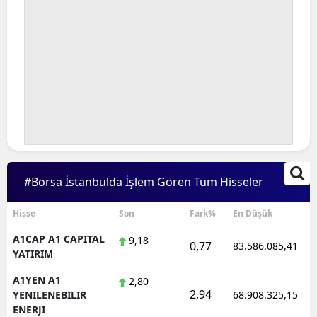
#Borsa İstanbulda İşlem Gören Tüm Hisseler
Hisse
Son
Fark%
En Düşük
A1CAP A1 CAPITAL
9,18
0,77
83.586.085,41
YATIRIM
A1YEN A1
2,80
2,94
YENILENEBILIR
68.908.325,15
ENERJI