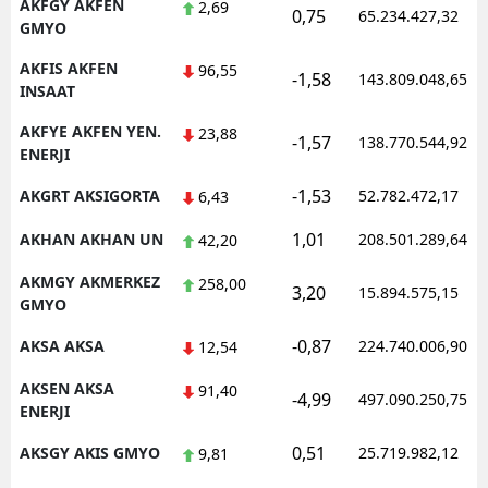
AKFGY AKFEN
2,69
0,75
65.234.427,32
GMYO
AKFIS AKFEN
96,55
-1,58
143.809.048,65
INSAAT
AKFYE AKFEN YEN.
23,88
-1,57
138.770.544,92
ENERJI
-1,53
AKGRT AKSIGORTA
52.782.472,17
6,43
1,01
AKHAN AKHAN UN
208.501.289,64
42,20
AKMGY AKMERKEZ
258,00
3,20
15.894.575,15
GMYO
-0,87
AKSA AKSA
224.740.006,90
12,54
AKSEN AKSA
91,40
-4,99
497.090.250,75
ENERJI
0,51
AKSGY AKIS GMYO
25.719.982,12
9,81