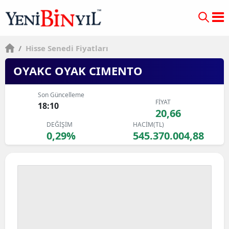
/
Hisse Senedi Fiyatları
OYAKC OYAK CIMENTO
Son Güncelleme
FİYAT
18:10
20,66
DEĞİŞİM
HACİM(TL)
0,29%
545.370.004,88