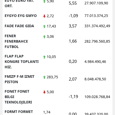
EUYO EURO YAT.
5,90
5,55
27.907.109,90
ORT.
-1,09
EYGYO EYG GMYO
77.013.374,25
2,72
3,57
FADE FADE GIDA
331.374.492,49
17,43
FENER
3,06
1,66
FENERBAHCE
282.796.560,85
FUTBOL
FLAP FLAP
10,05
0,20
KONGRE TOPLANTI
4.984.490,46
HIZ.
FMIZP F-M IZMIT
283,75
2,07
8.048.478,50
PISTON
FONET FONET
5,00
-1,19
BILGI
109.028.768,84
TEKNOLOJILERI
FORMT FORMET
1,74
0,00
39.437.320,00