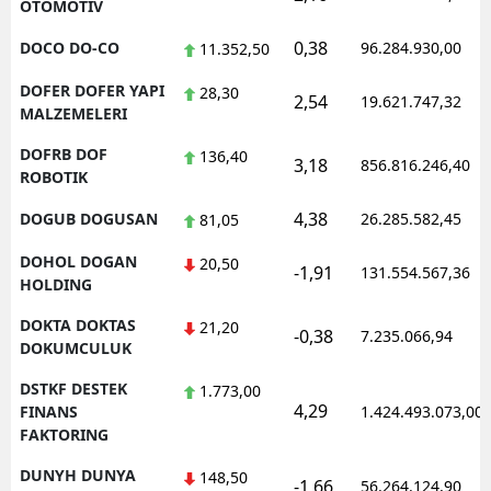
OTOMOTIV
0,38
DOCO DO-CO
96.284.930,00
11.352,50
DOFER DOFER YAPI
28,30
2,54
19.621.747,32
MALZEMELERI
DOFRB DOF
136,40
3,18
856.816.246,40
ROBOTIK
4,38
DOGUB DOGUSAN
26.285.582,45
81,05
DOHOL DOGAN
20,50
-1,91
131.554.567,36
HOLDING
DOKTA DOKTAS
21,20
-0,38
7.235.066,94
DOKUMCULUK
DSTKF DESTEK
1.773,00
4,29
FINANS
1.424.493.073,00
FAKTORING
DUNYH DUNYA
148,50
-1,66
56.264.124,90