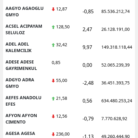
AAGYO AGAOGLU
12,87
-0,85
85.536.212,74
GMYO
ACSEL ACIPAYAM
128,50
2,47
26.128.191,00
SELULOZ
ADEL ADEL
32,42
9,97
149.318.118,44
KALEMCILIK
ADESE ADESE
0,85
0,00
52.065.239,39
GAYRIMENKUL
ADGYO ADRA
55,00
-2,48
36.451.393,75
GMYO
AEFES ANADOLU
21,58
0,56
634.480.253,24
EFES
AFYON AFYON
12,56
-0,79
7.770.628,92
CIMENTO
AGESA AGESA
236,00
-1,13
49.260.444,90