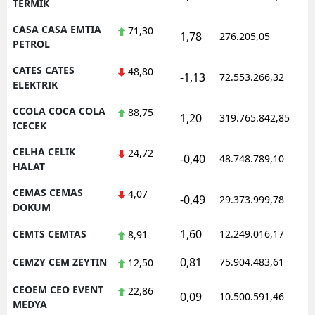
TERMIK
CASA CASA EMTIA
71,30
1,78
276.205,05
PETROL
CATES CATES
48,80
-1,13
72.553.266,32
ELEKTRIK
CCOLA COCA COLA
88,75
1,20
319.765.842,85
ICECEK
CELHA CELIK
24,72
-0,40
48.748.789,10
HALAT
CEMAS CEMAS
4,07
-0,49
29.373.999,78
DOKUM
1,60
CEMTS CEMTAS
12.249.016,17
8,91
0,81
CEMZY CEM ZEYTIN
75.904.483,61
12,50
CEOEM CEO EVENT
22,86
0,09
10.500.591,46
MEDYA