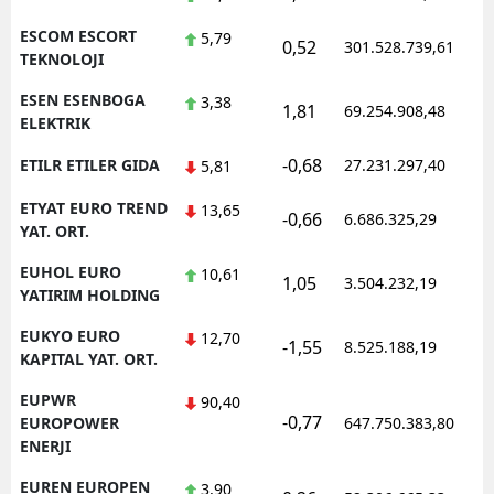
ESCOM ESCORT
5,79
0,52
301.528.739,61
TEKNOLOJI
ESEN ESENBOGA
3,38
1,81
69.254.908,48
ELEKTRIK
-0,68
ETILR ETILER GIDA
27.231.297,40
5,81
ETYAT EURO TREND
13,65
-0,66
6.686.325,29
YAT. ORT.
EUHOL EURO
10,61
1,05
3.504.232,19
YATIRIM HOLDING
EUKYO EURO
12,70
-1,55
8.525.188,19
KAPITAL YAT. ORT.
EUPWR
90,40
-0,77
EUROPOWER
647.750.383,80
ENERJI
EUREN EUROPEN
3,90