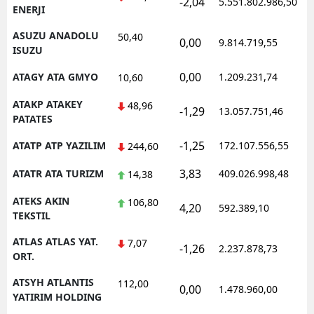
-2,04
5.551.802.986,50
ENERJI
ASUZU ANADOLU
50,40
0,00
9.814.719,55
ISUZU
0,00
ATAGY ATA GMYO
1.209.231,74
10,60
ATAKP ATAKEY
48,96
-1,29
13.057.751,46
PATATES
-1,25
ATATP ATP YAZILIM
172.107.556,55
244,60
3,83
ATATR ATA TURIZM
409.026.998,48
14,38
ATEKS AKIN
106,80
4,20
592.389,10
TEKSTIL
ATLAS ATLAS YAT.
7,07
-1,26
2.237.878,73
ORT.
ATSYH ATLANTIS
112,00
0,00
1.478.960,00
YATIRIM HOLDING