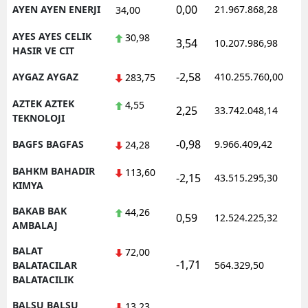
0,00
AYEN AYEN ENERJI
21.967.868,28
34,00
AYES AYES CELIK
30,98
3,54
10.207.986,98
HASIR VE CIT
-2,58
AYGAZ AYGAZ
410.255.760,00
283,75
AZTEK AZTEK
4,55
2,25
33.742.048,14
TEKNOLOJI
-0,98
BAGFS BAGFAS
9.966.409,42
24,28
BAHKM BAHADIR
113,60
-2,15
43.515.295,30
KIMYA
BAKAB BAK
44,26
0,59
12.524.225,32
AMBALAJ
BALAT
72,00
-1,71
BALATACILAR
564.329,50
BALATACILIK
BALSU BALSU
13,23