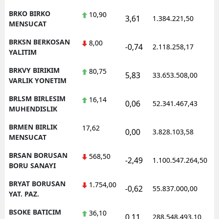
BRKO BIRKO
10,90
3,61
1.384.221,50
MENSUCAT
BRKSN BERKOSAN
8,00
-0,74
2.118.258,17
YALITIM
BRKVY BIRIKIM
80,75
5,83
33.653.508,00
VARLIK YONETIM
BRLSM BIRLESIM
16,14
0,06
52.341.467,43
MUHENDISLIK
BRMEN BIRLIK
17,62
0,00
3.828.103,58
MENSUCAT
BRSAN BORUSAN
568,50
-2,49
1.100.547.264,50
BORU SANAYI
BRYAT BORUSAN
1.754,00
-0,62
55.837.000,00
YAT. PAZ.
BSOKE BATICIM
36,10
0,11
288.548.493,10