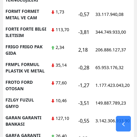
FORMT FORMET
1,73
-0,57
33.117.940,08
METAL VE CAM
FORTE FORTE BILGI
113,70
-3,81
344.749.933,00
ILETISIM
FRIGO FRIGO PAK
2,34
2,18
206.886.127,37
GIDA
FRMPL FORMUL
35,14
-0,28
65.953.176,32
PLASTIK VE METAL
FROTO FORD
77,60
-1,27
1.177.423.043,20
OTOSAN
FZLGY FUZUL
10,46
-3,51
149.887.789,23
GMYO
GARAN GARANTI
127,10
-0,55
3.142.306.933,90
BANKASI
GARFA GARANTI
26,40