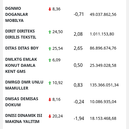
DGNMO
8,36
-0,71
DOGANLAR
49.037.862,56
MOBILYA
DIRIT DIRITEKS
24,50
2,08
1.011.153,80
DIRILIS TEKSTIL
2,65
DITAS DITAS BDY
86.896.674,76
25,54
DMLKTG EMLAK
6,09
0,50
KONUT DAMLA
25.349.028,58
KENT GMS
DMRGD DMR UNLU
10,92
0,83
135.366.051,34
MAMULLER
DMSAS DEMISAS
8,16
-0,24
10.086.935,04
DOKUM
DNISI DINAMIK ISI
20,24
-1,94
18.153.468,68
MAKINA YALITIM