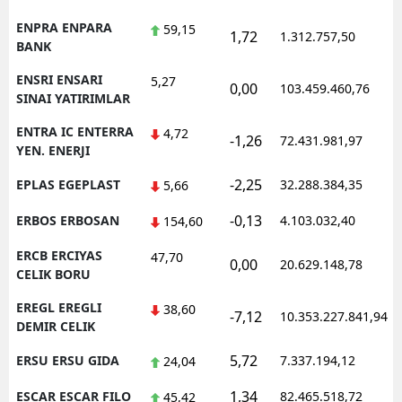
ENPRA ENPARA
59,15
1,72
1.312.757,50
BANK
ENSRI ENSARI
5,27
0,00
103.459.460,76
SINAI YATIRIMLAR
ENTRA IC ENTERRA
4,72
-1,26
72.431.981,97
YEN. ENERJI
-2,25
EPLAS EGEPLAST
32.288.384,35
5,66
-0,13
ERBOS ERBOSAN
4.103.032,40
154,60
ERCB ERCIYAS
47,70
0,00
20.629.148,78
CELIK BORU
EREGL EREGLI
38,60
-7,12
10.353.227.841,94
DEMIR CELIK
5,72
ERSU ERSU GIDA
7.337.194,12
24,04
1,34
ESCAR ESCAR FILO
82.465.518,72
45,42