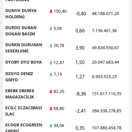
DUNYH DUNYA
150,40
-0,40
48.188.671,20
HOLDING
DURDO DURAN
5,06
0,60
7.136.401,38
DOGAN BASIM
DURKN DURUKAN
20,78
3,90
49.834.550,67
SEKERLEME
1,50
DYOBY DYO BOYA
20.047.683,44
12,87
DZGYO DENIZ
7,19
1,27
6.993.923,23
GMYO
EBEBK EBEBEK
82,20
-8,36
151.617.110,35
MAGAZACILIK
ECILC ECZACIBASI
68,80
-2,41
266.338.278,85
ILAC
ECOGR ECOGREEN
34,06
0,35
107.880.454,78
ENERJI