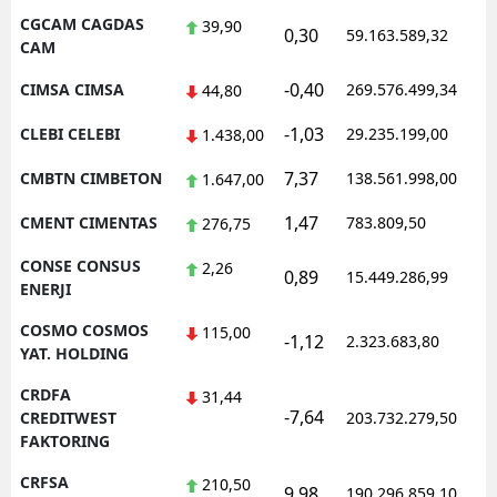
CGCAM CAGDAS
39,90
0,30
59.163.589,32
CAM
-0,40
CIMSA CIMSA
269.576.499,34
44,80
-1,03
CLEBI CELEBI
29.235.199,00
1.438,00
7,37
CMBTN CIMBETON
138.561.998,00
1.647,00
1,47
CMENT CIMENTAS
783.809,50
276,75
CONSE CONSUS
2,26
0,89
15.449.286,99
ENERJI
COSMO COSMOS
115,00
-1,12
2.323.683,80
YAT. HOLDING
CRDFA
31,44
-7,64
CREDITWEST
203.732.279,50
FAKTORING
CRFSA
210,50
9,98
190.296.859,10