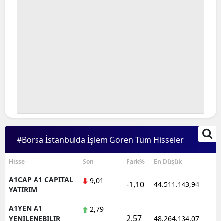
#Borsa İstanbulda İşlem Gören Tüm Hisseler
Hisse
Son
Fark%
En Düşük
A1CAP A1 CAPITAL
9,01
-1,10
44.511.143,94
YATIRIM
A1YEN A1
2,79
2,57
YENILENEBILIR
48.264.134,07