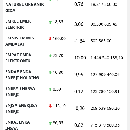
0,76
NATUREL ORGANIK
18.817.260,00
GIDA
EMKEL EMEK
18,85
3,06
90.390.639,45
ELEKTRIK
EMNIS EMINIS
160,00
-1,84
502.585,00
AMBALAJ
EMPAE EMPA
73,70
10,00
1.446.540.183,10
ELEKTRONIK
ENDAE ENDA
16,80
9,95
127.909.440,06
ENERJI HOLDING
ENERY ENERYA
8,39
0,12
123.286.150,91
ENERJI
ENJSA ENERJISA
113,10
-0,26
269.539.690,20
ENERJI
ENKAI ENKA
86,55
0,82
715.319.580,35
INSAAT