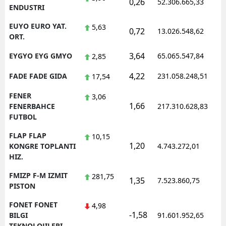
0,26
52.306.665,33
ENDUSTRI
EUYO EURO YAT.
5,63
0,72
13.026.548,62
ORT.
3,64
EYGYO EYG GMYO
65.065.547,84
2,85
4,22
FADE FADE GIDA
231.058.248,51
17,54
FENER
3,06
1,66
FENERBAHCE
217.310.628,83
FUTBOL
FLAP FLAP
10,15
1,20
KONGRE TOPLANTI
4.743.272,01
HIZ.
FMIZP F-M IZMIT
281,75
1,35
7.523.860,75
PISTON
FONET FONET
4,98
-1,58
BILGI
91.601.952,65
TEKNOLOJILERI