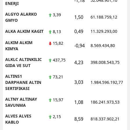
-1,18
52.048.901,10
ENERJI
ALGYO ALARKO
3,39
1,50
61.188.759,12
GMYO
0,49
ALKA ALKIM KAGIT
11.329.293,00
8,13
ALKIM ALKIM
15,82
-0,94
8.569.434,80
KIMYA
ALKLC ALTINKILIC
437,75
4,23
398.008.543,75
GIDA VE SUT
ALTINS1
73,21
3,03
DARPHANE ALTIN
1.984.596.192,77
SERTIFIKASI
ALTNY ALTINAY
15,97
1,08
186.241.973,53
SAVUNMA
ALVES ALVES
2,15
8,59
818.337.902,21
KABLO