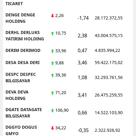
TICARET
DENGE DENGE
2,26
-1,74
28.172.372,55
HOLDING
DERHL DERLUKS
10,75
2,38
43.004.575,15
YATIRIM HOLDING
0,47
DERIM DERIMOD
4.835.994,22
33,96
3,46
DESA DESA DERI
59.422.175,02
9,88
DESPC DESPEC
39,36
1,08
32.293.761,56
BILGISAYAR
DEVA DEVA
71,20
3,41
26.475.259,55
HOLDING
DGATE DATAGATE
106,90
0,66
14.522.103,90
BILGISAYAR
DGGYO DOGUS
34,22
-0,35
2.322.926,92
GMYO