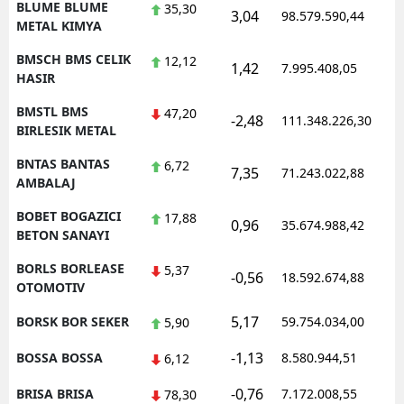
BLUME BLUME
35,30
3,04
98.579.590,44
METAL KIMYA
BMSCH BMS CELIK
12,12
1,42
7.995.408,05
HASIR
BMSTL BMS
47,20
-2,48
111.348.226,30
BIRLESIK METAL
BNTAS BANTAS
6,72
7,35
71.243.022,88
AMBALAJ
BOBET BOGAZICI
17,88
0,96
35.674.988,42
BETON SANAYI
BORLS BORLEASE
5,37
-0,56
18.592.674,88
OTOMOTIV
5,17
BORSK BOR SEKER
59.754.034,00
5,90
-1,13
BOSSA BOSSA
8.580.944,51
6,12
-0,76
BRISA BRISA
7.172.008,55
78,30