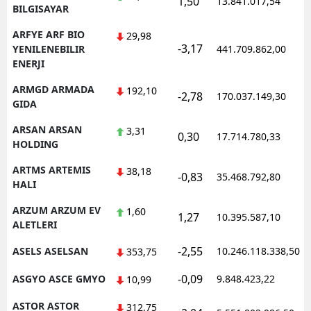
1,50
13.841.017,54
BILGISAYAR
ARFYE ARF BIO
29,98
-3,17
YENILENEBILIR
441.709.862,00
ENERJI
ARMGD ARMADA
192,10
-2,78
170.037.149,30
GIDA
ARSAN ARSAN
3,31
0,30
17.714.780,33
HOLDING
ARTMS ARTEMIS
38,18
-0,83
35.468.792,80
HALI
ARZUM ARZUM EV
1,60
1,27
10.395.587,10
ALETLERI
-2,55
ASELS ASELSAN
10.246.118.338,50
353,75
-0,09
ASGYO ASCE GMYO
9.848.423,22
10,99
ASTOR ASTOR
312,75