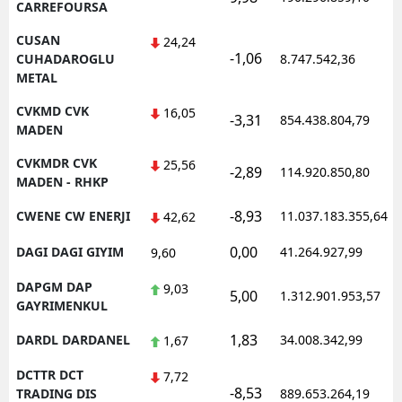
CARREFOURSA
CUSAN
24,24
-1,06
CUHADAROGLU
8.747.542,36
METAL
CVKMD CVK
16,05
-3,31
854.438.804,79
MADEN
CVKMDR CVK
25,56
-2,89
114.920.850,80
MADEN - RHKP
-8,93
CWENE CW ENERJI
11.037.183.355,64
42,62
0,00
DAGI DAGI GIYIM
41.264.927,99
9,60
DAPGM DAP
9,03
5,00
1.312.901.953,57
GAYRIMENKUL
1,83
DARDL DARDANEL
34.008.342,99
1,67
DCTTR DCT
7,72
-8,53
TRADING DIS
889.653.264,19