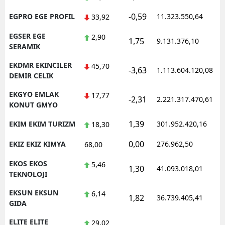
-0,59
EGPRO EGE PROFIL
11.323.550,64
33,92
EGSER EGE
2,90
1,75
9.131.376,10
SERAMIK
EKDMR EKINCILER
45,70
-3,63
1.113.604.120,08
DEMIR CELIK
EKGYO EMLAK
17,77
-2,31
2.221.317.470,61
KONUT GMYO
1,39
EKIM EKIM TURIZM
301.952.420,16
18,30
0,00
EKIZ EKIZ KIMYA
276.962,50
68,00
EKOS EKOS
5,46
1,30
41.093.018,01
TEKNOLOJI
EKSUN EKSUN
6,14
1,82
36.739.405,41
GIDA
ELITE ELITE
29,02