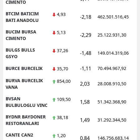
CIMENTO
BTCIM BATICIM
4,93
-2,18
462.501.516,45
BATI ANADOLU
BUCIM BURSA
5,13
-2,29
25.122.931,30
CIMENTO
BULGS BULLS
37,26
-1,48
149.014.319,06
GSYO
-1,11
BURCE BURCELIK
70.494.967,92
35,70
BURVA BURCELIK
854,00
2,03
28.008.910,50
VANA
BVSAN
109,50
1,58
51.342.368,90
BULBULOGLU VINC
BYDNR BAYDONER
38,18
1,49
31.292.344,50
RESTORANLARI
CANTE CAN2
1,20
0,84
146.756.683,14