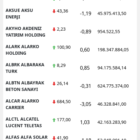
AKSUE AKSU
43,36
-1,19
45.975.413,50
ENERJI
AKYHO AKDENIZ
2,23
-0,89
954.522,55
YATIRIM HOLDING
ALARK ALARKO
100,90
0,60
198.347.884,05
HOLDING
ALBRK ALBARAKA
8,29
0,85
94.175.584,14
TURK
ALBTN ALBAYRAK
26,14
-0,31
624.775.374,00
BETON SANAYI
ALCAR ALARKO
684,50
-3,05
46.328.841,00
CARRIER
ALCTL ALCATEL
177,00
1,03
42.163.283,90
LUCENT TELETAS
ALFAS ALFA SOLAR
41,90