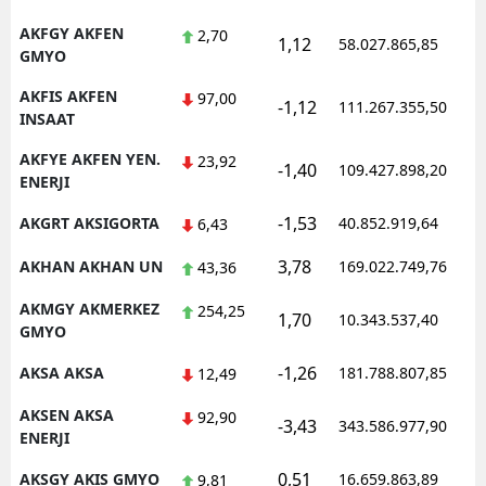
AKFGY AKFEN
2,70
1,12
58.027.865,85
GMYO
AKFIS AKFEN
97,00
-1,12
111.267.355,50
INSAAT
AKFYE AKFEN YEN.
23,92
-1,40
109.427.898,20
ENERJI
-1,53
AKGRT AKSIGORTA
40.852.919,64
6,43
3,78
AKHAN AKHAN UN
169.022.749,76
43,36
AKMGY AKMERKEZ
254,25
1,70
10.343.537,40
GMYO
-1,26
AKSA AKSA
181.788.807,85
12,49
AKSEN AKSA
92,90
-3,43
343.586.977,90
ENERJI
0,51
AKSGY AKIS GMYO
16.659.863,89
9,81