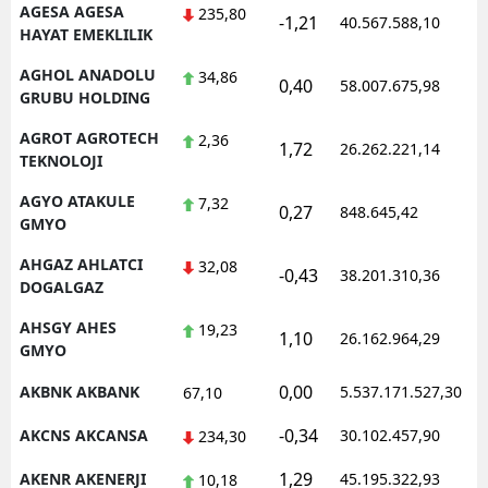
AGESA AGESA
235,80
-1,21
40.567.588,10
HAYAT EMEKLILIK
AGHOL ANADOLU
34,86
0,40
58.007.675,98
GRUBU HOLDING
AGROT AGROTECH
2,36
1,72
26.262.221,14
TEKNOLOJI
AGYO ATAKULE
7,32
0,27
848.645,42
GMYO
AHGAZ AHLATCI
32,08
-0,43
38.201.310,36
DOGALGAZ
AHSGY AHES
19,23
1,10
26.162.964,29
GMYO
0,00
AKBNK AKBANK
5.537.171.527,30
67,10
-0,34
AKCNS AKCANSA
30.102.457,90
234,30
1,29
AKENR AKENERJI
45.195.322,93
10,18