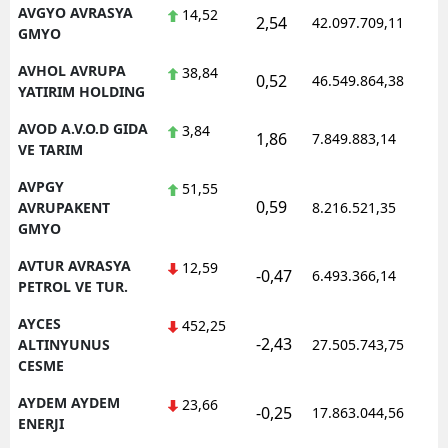
AVGYO AVRASYA
14,52
2,54
42.097.709,11
GMYO
AVHOL AVRUPA
38,84
0,52
46.549.864,38
YATIRIM HOLDING
AVOD A.V.O.D GIDA
3,84
1,86
7.849.883,14
VE TARIM
AVPGY
51,55
0,59
AVRUPAKENT
8.216.521,35
GMYO
AVTUR AVRASYA
12,59
-0,47
6.493.366,14
PETROL VE TUR.
AYCES
452,25
-2,43
ALTINYUNUS
27.505.743,75
CESME
AYDEM AYDEM
23,66
-0,25
17.863.044,56
ENERJI