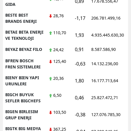
0,89
17.678.556,47
GIDA
BESTE BEST
28,76
-1,17
206.781.499,16
BRANDS ENERJI
BETAE BETA ENERJI
110,70
1,93
4.935.445.630,30
VE TEKNOLOJI
0,91
BEYAZ BEYAZ FILO
8.587.586,90
24,42
BFREN BOSCH
125,40
-0,63
14.132.236,00
FREN SISTEMLERI
BIENY BIEN YAPI
20,36
1,80
16.177.713,64
URUNLERI
BIGCH BUYUK
6,50
0,46
25.827.472,71
SEFLER BIGCHEFS
BIGEN BIRLESIM
103,50
-0,38
127.076.785,30
GRUP ENERJI
BIGTK BIG MEDYA
367,25