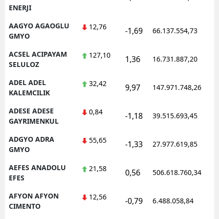
ENERJI
AAGYO AGAOGLU
12,76
-1,69
66.137.554,73
GMYO
ACSEL ACIPAYAM
127,10
1,36
16.731.887,20
SELULOZ
ADEL ADEL
32,42
9,97
147.971.748,26
KALEMCILIK
ADESE ADESE
0,84
-1,18
39.515.693,45
GAYRIMENKUL
ADGYO ADRA
55,65
-1,33
27.977.619,85
GMYO
AEFES ANADOLU
21,58
0,56
506.618.760,34
EFES
AFYON AFYON
12,56
-0,79
6.488.058,84
CIMENTO