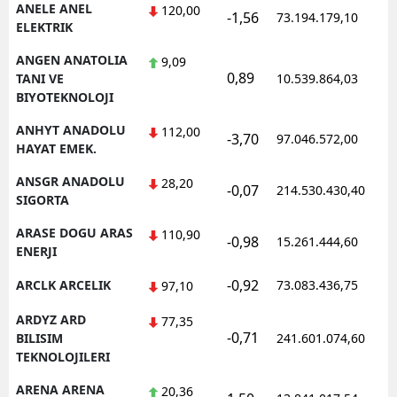
ANELE ANEL
120,00
-1,56
73.194.179,10
ELEKTRIK
ANGEN ANATOLIA
9,09
0,89
TANI VE
10.539.864,03
BIYOTEKNOLOJI
ANHYT ANADOLU
112,00
-3,70
97.046.572,00
HAYAT EMEK.
ANSGR ANADOLU
28,20
-0,07
214.530.430,40
SIGORTA
ARASE DOGU ARAS
110,90
-0,98
15.261.444,60
ENERJI
-0,92
ARCLK ARCELIK
73.083.436,75
97,10
ARDYZ ARD
77,35
-0,71
BILISIM
241.601.074,60
TEKNOLOJILERI
ARENA ARENA
20,36