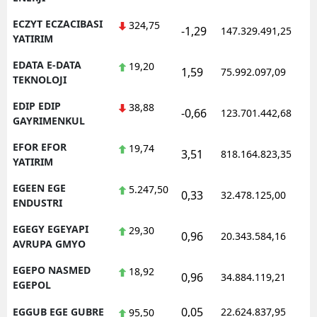
ECZYT ECZACIBASI
324,75
-1,29
147.329.491,25
YATIRIM
EDATA E-DATA
19,20
1,59
75.992.097,09
TEKNOLOJI
EDIP EDIP
38,88
-0,66
123.701.442,68
GAYRIMENKUL
EFOR EFOR
19,74
3,51
818.164.823,35
YATIRIM
EGEEN EGE
5.247,50
0,33
32.478.125,00
ENDUSTRI
EGEGY EGEYAPI
29,30
0,96
20.343.584,16
AVRUPA GMYO
EGEPO NASMED
18,92
0,96
34.884.119,21
EGEPOL
0,05
EGGUB EGE GUBRE
22.624.837,95
95,50