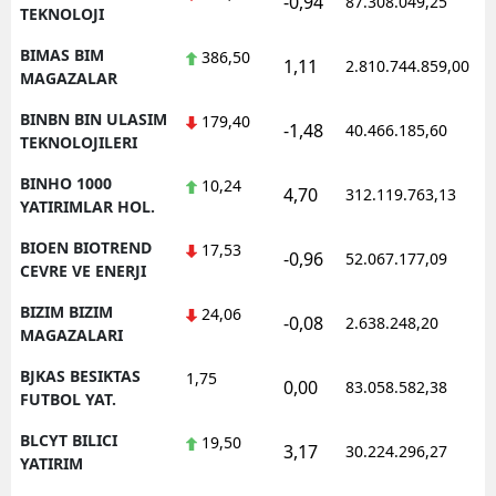
-0,94
87.308.049,25
TEKNOLOJI
BIMAS BIM
386,50
1,11
2.810.744.859,00
MAGAZALAR
BINBN BIN ULASIM
179,40
-1,48
40.466.185,60
TEKNOLOJILERI
BINHO 1000
10,24
4,70
312.119.763,13
YATIRIMLAR HOL.
BIOEN BIOTREND
17,53
-0,96
52.067.177,09
CEVRE VE ENERJI
BIZIM BIZIM
24,06
-0,08
2.638.248,20
MAGAZALARI
BJKAS BESIKTAS
1,75
0,00
83.058.582,38
FUTBOL YAT.
BLCYT BILICI
19,50
3,17
30.224.296,27
YATIRIM