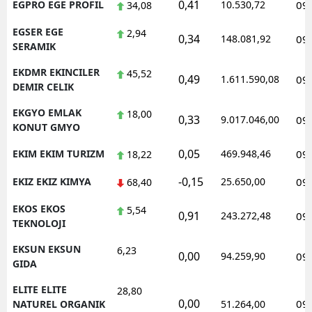
0,41
EGPRO EGE PROFIL
10.530,72
09
34,08
EGSER EGE
2,94
0,34
148.081,92
09
SERAMIK
EKDMR EKINCILER
45,52
0,49
1.611.590,08
09
DEMIR CELIK
EKGYO EMLAK
18,00
0,33
9.017.046,00
09
KONUT GMYO
0,05
EKIM EKIM TURIZM
469.948,46
09
18,22
-0,15
EKIZ EKIZ KIMYA
25.650,00
09
68,40
EKOS EKOS
5,54
0,91
243.272,48
09
TEKNOLOJI
EKSUN EKSUN
6,23
0,00
94.259,90
09
GIDA
ELITE ELITE
28,80
0,00
09
NATUREL ORGANIK
51.264,00