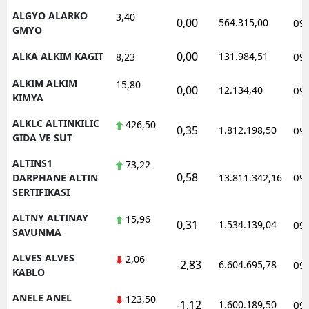
ALGYO ALARKO
3,40
0,00
564.315,00
09
GMYO
0,00
ALKA ALKIM KAGIT
131.984,51
09
8,23
ALKIM ALKIM
15,80
0,00
12.134,40
09
KIMYA
ALKLC ALTINKILIC
426,50
0,35
1.812.198,50
09
GIDA VE SUT
ALTINS1
73,22
0,58
09
DARPHANE ALTIN
13.811.342,16
SERTIFIKASI
ALTNY ALTINAY
15,96
0,31
1.534.139,04
09
SAVUNMA
ALVES ALVES
2,06
-2,83
6.604.695,78
09
KABLO
ANELE ANEL
123,50
-1,12
1.600.189,50
09