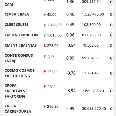
1,36
509.937,94
09
CAM
0,40
CIMSA CIMSA
1.523.475,00
09
45,00
0,49
CLEBI CELEBI
108.300,00
09
1.444,00
0,06
CMBTN CIMBETON
613.700,00
09
1.615,00
-0,54
CMENT CIMENTAS
79.508,00
09
278,00
CONSE CONSUS
2,27
0,89
95.734,98
09
ENERJI
COSMO COSMOS
113,80
-0,78
11.721,40
09
YAT. HOLDING
CRDFA
27,90
-8,94
09
CREDITWEST
2.689.783,20
FAKTORING
CRFSA
216,80
2,99
30.683.270,40
09
CARREFOURSA