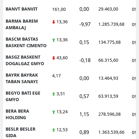
0,00
BANVT BANVIT
29.463,00
09
161,00
BARMA BAREM
13,36
-9,97
1.285.739,68
09
AMBALAJ
BASCM BASTAS
13,36
0,15
134.775,68
09
BASKENT CIMENTO
BASGZ BASKENT
43,60
-0,18
66.315,60
09
DOGALGAZ GMYO
BAYRK BAYRAK
4,17
0,00
13.464,93
09
TABAN SANAYI
BEGYO BATI EGE
3,51
0,57
63.913,59
09
GMYO
BERA BERA
13,24
1,15
278.596,08
09
HOLDING
BESLR BESLER
12,53
0,89
1.363.539,66
09
GIDA