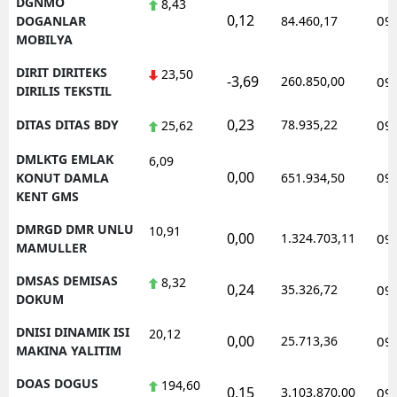
DGNMO
8,43
0,12
09
DOGANLAR
84.460,17
MOBILYA
DIRIT DIRITEKS
23,50
-3,69
260.850,00
09
DIRILIS TEKSTIL
0,23
DITAS DITAS BDY
78.935,22
09
25,62
DMLKTG EMLAK
6,09
0,00
09
KONUT DAMLA
651.934,50
KENT GMS
DMRGD DMR UNLU
10,91
0,00
1.324.703,11
09
MAMULLER
DMSAS DEMISAS
8,32
0,24
35.326,72
09
DOKUM
DNISI DINAMIK ISI
20,12
0,00
25.713,36
09
MAKINA YALITIM
DOAS DOGUS
194,60
0,15
3.103.870,00
09