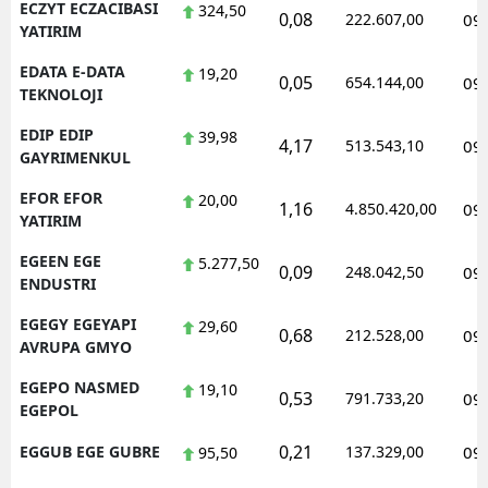
ECZYT ECZACIBASI
324,50
0,08
222.607,00
09
YATIRIM
EDATA E-DATA
19,20
0,05
654.144,00
09
TEKNOLOJI
EDIP EDIP
39,98
4,17
513.543,10
09
GAYRIMENKUL
EFOR EFOR
20,00
1,16
4.850.420,00
09
YATIRIM
EGEEN EGE
5.277,50
0,09
248.042,50
09
ENDUSTRI
EGEGY EGEYAPI
29,60
0,68
212.528,00
09
AVRUPA GMYO
EGEPO NASMED
19,10
0,53
791.733,20
09
EGEPOL
0,21
EGGUB EGE GUBRE
137.329,00
09
95,50