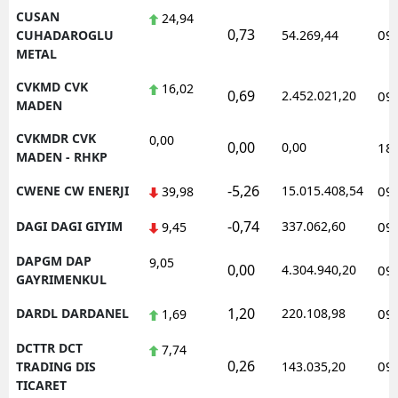
CUSAN
24,94
0,73
09
CUHADAROGLU
54.269,44
METAL
CVKMD CVK
16,02
0,69
2.452.021,20
09
MADEN
CVKMDR CVK
0,00
0,00
0,00
18
MADEN - RHKP
-5,26
CWENE CW ENERJI
15.015.408,54
09
39,98
-0,74
DAGI DAGI GIYIM
337.062,60
09
9,45
DAPGM DAP
9,05
0,00
4.304.940,20
09
GAYRIMENKUL
1,20
DARDL DARDANEL
220.108,98
09
1,69
DCTTR DCT
7,74
0,26
09
TRADING DIS
143.035,20
TICARET