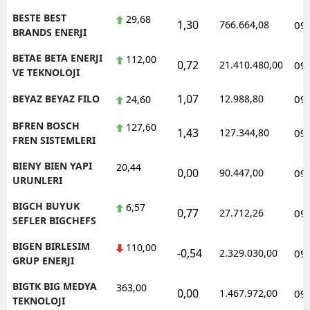
BESTE BEST
29,68
1,30
766.664,08
09
BRANDS ENERJI
BETAE BETA ENERJI
112,00
0,72
21.410.480,00
09
VE TEKNOLOJI
1,07
BEYAZ BEYAZ FILO
12.988,80
09
24,60
BFREN BOSCH
127,60
1,43
127.344,80
09
FREN SISTEMLERI
BIENY BIEN YAPI
20,44
0,00
90.447,00
09
URUNLERI
BIGCH BUYUK
6,57
0,77
27.712,26
09
SEFLER BIGCHEFS
BIGEN BIRLESIM
110,00
-0,54
2.329.030,00
09
GRUP ENERJI
BIGTK BIG MEDYA
363,00
0,00
1.467.972,00
09
TEKNOLOJI