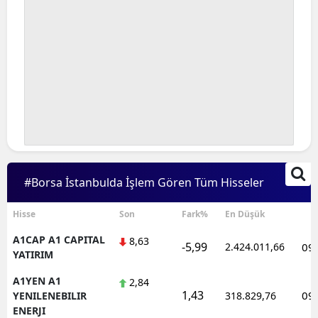
#Borsa İstanbulda İşlem Gören Tüm Hisseler
Hisse
Son
Fark%
En Düşük
S
A1CAP A1 CAPITAL
8,63
-5,99
2.424.011,66
09
YATIRIM
A1YEN A1
2,84
1,43
09
YENILENEBILIR
318.829,76
ENERJI