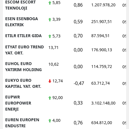
ESCOM ESCORT
5,85
0,86
1.207.978,20
09
TEKNOLOJI
ESEN ESENBOGA
3,39
0,59
251.907,51
09
ELEKTRIK
0,70
ETILR ETILER GIDA
87.594,51
09
5,73
ETYAT EURO TREND
13,71
0,00
176.900,13
09
YAT. ORT.
EUHOL EURO
10,62
0,00
114.759,72
09
YATIRIM HOLDING
EUKYO EURO
12,74
-0,47
63.712,74
09
KAPITAL YAT. ORT.
EUPWR
92,00
0,33
09
EUROPOWER
3.102.148,00
ENERJI
EUREN EUROPEN
4,00
0,76
634.812,00
09
ENDUSTRI