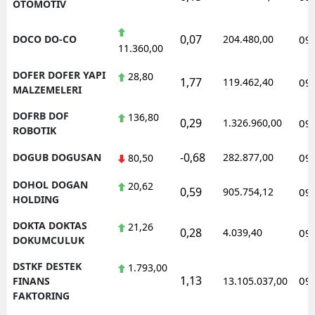
OTOMOTIV
0,07
DOCO DO-CO
204.480,00
09
11.360,00
DOFER DOFER YAPI
28,80
1,77
119.462,40
09
MALZEMELERI
DOFRB DOF
136,80
0,29
1.326.960,00
09
ROBOTIK
-0,68
DOGUB DOGUSAN
282.877,00
09
80,50
DOHOL DOGAN
20,62
0,59
905.754,12
09
HOLDING
DOKTA DOKTAS
21,26
0,28
4.039,40
09
DOKUMCULUK
DSTKF DESTEK
1.793,00
1,13
09
FINANS
13.105.037,00
FAKTORING