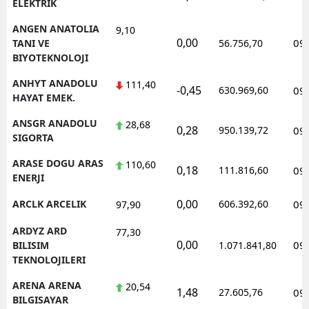
ELEKTRIK
ANGEN ANATOLIA
9,10
0,00
09
TANI VE
56.756,70
BIYOTEKNOLOJI
ANHYT ANADOLU
111,40
-0,45
630.969,60
09
HAYAT EMEK.
ANSGR ANADOLU
28,68
0,28
950.139,72
09
SIGORTA
ARASE DOGU ARAS
110,60
0,18
111.816,60
09
ENERJI
0,00
ARCLK ARCELIK
606.392,60
09
97,90
ARDYZ ARD
77,30
0,00
09
BILISIM
1.071.841,80
TEKNOLOJILERI
ARENA ARENA
20,54
1,48
27.605,76
09
BILGISAYAR