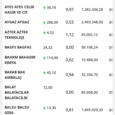
AYES AYES CELIK
36,18
9,97
1.282.436,28
09
HASIR VE CIT
0,53
AYGAZ AYGAZ
2.493.348,00
09
286,00
AZTEK AZTEK
4,52
1,12
65.002,12
09
TEKNOLOJI
0,00
BAGFS BAGFAS
56.106,24
09
24,32
BAHKM BAHADIR
114,00
0,62
10.488,00
09
KIMYA
BAKAB BAK
45,10
0,94
32.336,70
09
AMBALAJ
BALAT
72,00
0,00
09
BALATACILAR
85.608,00
BALATACILIK
BALSU BALSU
13,30
0,61
1.845.029,20
09
GIDA