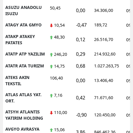
ASUZU ANADOLU
50,45
0,00
34.306,00
09
ISUZU
-0,47
ATAGY ATA GMYO
189,72
09
10,54
ATAKP ATAKEY
48,30
0,12
26.516,70
09
PATATES
0,29
ATATP ATP YAZILIM
214.932,60
09
246,20
0,68
ATATR ATA TURIZM
1.027.263,75
09
14,75
ATEKS AKIN
106,40
0,00
13.406,40
09
TEKSTIL
ATLAS ATLAS YAT.
7,16
0,42
71.671,60
09
ORT.
ATSYH ATLANTIS
110,00
-0,90
120.450,00
09
YATIRIM HOLDING
AVGYO AVRASYA
15,06
3,86
846.462,36
09