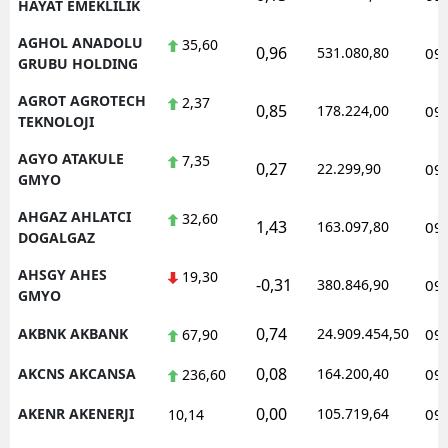
HAYAT EMEKLILIK
AGHOL ANADOLU
35,60
0,96
531.080,80
09
GRUBU HOLDING
AGROT AGROTECH
2,37
0,85
178.224,00
09
TEKNOLOJI
AGYO ATAKULE
7,35
0,27
22.299,90
09
GMYO
AHGAZ AHLATCI
32,60
1,43
163.097,80
09
DOGALGAZ
AHSGY AHES
19,30
-0,31
380.846,90
09
GMYO
0,74
AKBNK AKBANK
24.909.454,50
09
67,90
0,08
AKCNS AKCANSA
164.200,40
09
236,60
0,00
AKENR AKENERJI
105.719,64
09
10,14