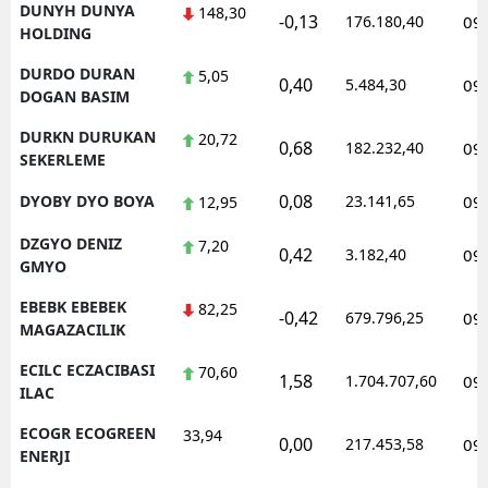
DUNYH DUNYA
148,30
-0,13
176.180,40
09
HOLDING
DURDO DURAN
5,05
0,40
5.484,30
09
DOGAN BASIM
DURKN DURUKAN
20,72
0,68
182.232,40
09
SEKERLEME
0,08
DYOBY DYO BOYA
23.141,65
09
12,95
DZGYO DENIZ
7,20
0,42
3.182,40
09
GMYO
EBEBK EBEBEK
82,25
-0,42
679.796,25
09
MAGAZACILIK
ECILC ECZACIBASI
70,60
1,58
1.704.707,60
09
ILAC
ECOGR ECOGREEN
33,94
0,00
217.453,58
09
ENERJI