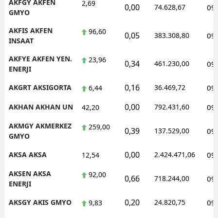
AKFGY AKFEN
2,69
0,00
74.628,67
09
GMYO
AKFIS AKFEN
96,60
0,05
383.308,80
09
INSAAT
AKFYE AKFEN YEN.
23,96
0,34
461.230,00
09
ENERJI
0,16
AKGRT AKSIGORTA
36.469,72
09
6,44
0,00
AKHAN AKHAN UN
792.431,60
09
42,20
AKMGY AKMERKEZ
259,00
0,39
137.529,00
09
GMYO
0,00
AKSA AKSA
2.424.471,06
09
12,54
AKSEN AKSA
92,00
0,66
718.244,00
09
ENERJI
0,20
AKSGY AKIS GMYO
24.820,75
09
9,83