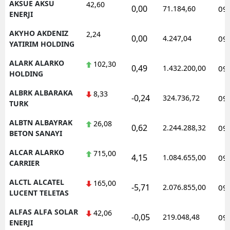
AKSUE AKSU
42,60
0,00
71.184,60
09
ENERJI
AKYHO AKDENIZ
2,24
0,00
4.247,04
09
YATIRIM HOLDING
ALARK ALARKO
102,30
0,49
1.432.200,00
09
HOLDING
ALBRK ALBARAKA
8,33
-0,24
324.736,72
09
TURK
ALBTN ALBAYRAK
26,08
0,62
2.244.288,32
09
BETON SANAYI
ALCAR ALARKO
715,00
4,15
1.084.655,00
09
CARRIER
ALCTL ALCATEL
165,00
-5,71
2.076.855,00
09
LUCENT TELETAS
ALFAS ALFA SOLAR
42,06
-0,05
219.048,48
09
ENERJI