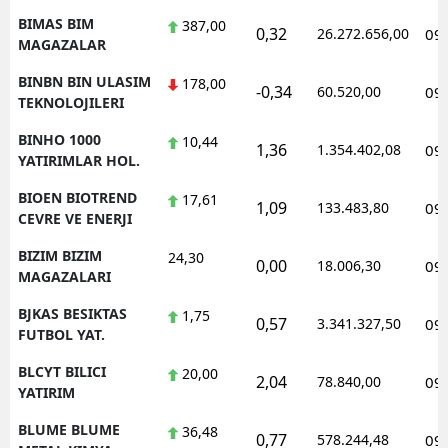
BIMAS BIM
387,00
0,32
26.272.656,00
09
MAGAZALAR
BINBN BIN ULASIM
178,00
-0,34
60.520,00
09
TEKNOLOJILERI
BINHO 1000
10,44
1,36
1.354.402,08
09
YATIRIMLAR HOL.
BIOEN BIOTREND
17,61
1,09
133.483,80
09
CEVRE VE ENERJI
BIZIM BIZIM
24,30
0,00
18.006,30
09
MAGAZALARI
BJKAS BESIKTAS
1,75
0,57
3.341.327,50
09
FUTBOL YAT.
BLCYT BILICI
20,00
2,04
78.840,00
09
YATIRIM
BLUME BLUME
36,48
0,77
578.244,48
09