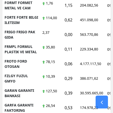
FORMT FORMET
1,76
1,15
204.082,56
09
METAL VE CAM
FORTE FORTE BILGI
114,00
0,62
451.098,00
09
ILETISIM
FRIGO FRIGO PAK
2,37
0,00
563.770,86
09
GIDA
FRMPL FORMUL
35,80
0,11
229.334,80
09
PLASTIK VE METAL
FROTO FORD
78,15
0,06
4.177.117,50
09
OTOSAN
FZLGY FUZUL
10,39
0,29
386.071,62
09
GMYO
GARAN GARANTI
127,50
0,39
30.595.665,00
09
BANKASI
GARFA GARANTI
26,54
0,53
174.978,22
09
FAKTORING