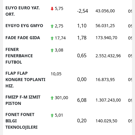
EUYO EURO YAT.
5,75
-2,54
43.056,00
09
ORT.
1,10
EYGYO EYG GMYO
56.031,25
09
2,75
1,78
FADE FADE GIDA
173.940,70
09
17,74
FENER
3,08
0,65
09
FENERBAHCE
2.552.432,96
FUTBOL
FLAP FLAP
10,05
0,00
09
KONGRE TOPLANTI
16.873,95
HIZ.
FMIZP F-M IZMIT
301,00
6,08
1.307.243,00
09
PISTON
FONET FONET
5,01
0,20
09
BILGI
140.029,50
TEKNOLOJILERI