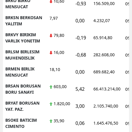
BRKO BIRKO
10,60
-0,93
156.509,00
09
MENSUCAT
BRKSN BERKOSAN
7,97
0,00
4.232,07
09
YALITIM
BRKVY BIRIKIM
79,80
-0,19
65.914,80
09
VARLIK YONETIM
BRLSM BIRLESIM
16,00
-0,68
282.608,00
09
MUHENDISLIK
BRMEN BIRLIK
18,10
0,00
689.682,40
09
MENSUCAT
BRSAN BORUSAN
603,00
5,42
66.413.214,00
09
BORU SANAYI
BRYAT BORUSAN
1.820,00
3,00
2.105.740,00
09
YAT. PAZ.
BSOKE BATICIM
35,90
0,06
1.645.476,50
09
CIMENTO