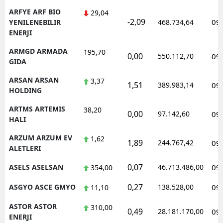
ARFYE ARF BIO
29,04
-2,09
09
YENILENEBILIR
468.734,64
ENERJI
ARMGD ARMADA
195,70
0,00
550.112,70
09
GIDA
ARSAN ARSAN
3,37
1,51
389.983,14
09
HOLDING
ARTMS ARTEMIS
38,20
0,00
97.142,60
09
HALI
ARZUM ARZUM EV
1,62
1,89
244.767,42
09
ALETLERI
0,07
ASELS ASELSAN
46.713.486,00
09
354,00
0,27
ASGYO ASCE GMYO
138.528,00
09
11,10
ASTOR ASTOR
310,00
0,49
28.181.170,00
09
ENERJI