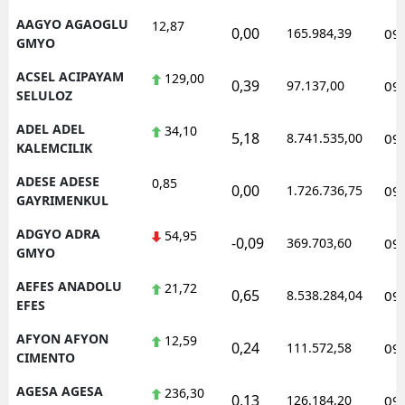
AAGYO AGAOGLU
12,87
0,00
165.984,39
09
GMYO
ACSEL ACIPAYAM
129,00
0,39
97.137,00
09
SELULOZ
ADEL ADEL
34,10
5,18
8.741.535,00
09
KALEMCILIK
ADESE ADESE
0,85
0,00
1.726.736,75
09
GAYRIMENKUL
ADGYO ADRA
54,95
-0,09
369.703,60
09
GMYO
AEFES ANADOLU
21,72
0,65
8.538.284,04
09
EFES
AFYON AFYON
12,59
0,24
111.572,58
09
CIMENTO
AGESA AGESA
236,30
0,13
126.184,20
09