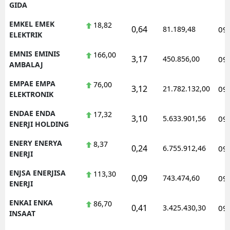
GIDA
EMKEL EMEK
18,82
0,64
81.189,48
09
ELEKTRIK
EMNIS EMINIS
166,00
3,17
450.856,00
09
AMBALAJ
EMPAE EMPA
76,00
3,12
21.782.132,00
09
ELEKTRONIK
ENDAE ENDA
17,32
3,10
5.633.901,56
09
ENERJI HOLDING
ENERY ENERYA
8,37
0,24
6.755.912,46
09
ENERJI
ENJSA ENERJISA
113,30
0,09
743.474,60
09
ENERJI
ENKAI ENKA
86,70
0,41
3.425.430,30
09
INSAAT