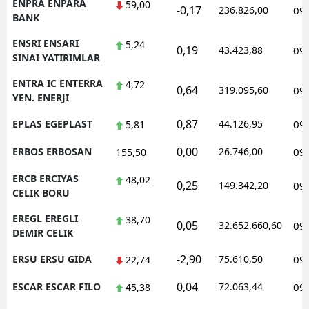
ENPRA ENPARA
59,00
-0,17
236.826,00
09
BANK
ENSRI ENSARI
5,24
0,19
43.423,88
09
SINAI YATIRIMLAR
ENTRA IC ENTERRA
4,72
0,64
319.095,60
09
YEN. ENERJI
0,87
EPLAS EGEPLAST
44.126,95
09
5,81
0,00
ERBOS ERBOSAN
26.746,00
09
155,50
ERCB ERCIYAS
48,02
0,25
149.342,20
09
CELIK BORU
EREGL EREGLI
38,70
0,05
32.652.660,60
09
DEMIR CELIK
-2,90
ERSU ERSU GIDA
75.610,50
09
22,74
0,04
ESCAR ESCAR FILO
72.063,44
09
45,38