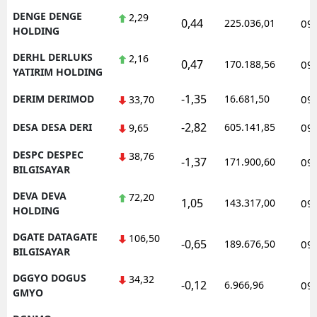
DENGE DENGE
2,29
0,44
225.036,01
09
HOLDING
DERHL DERLUKS
2,16
0,47
170.188,56
09
YATIRIM HOLDING
-1,35
DERIM DERIMOD
16.681,50
09
33,70
-2,82
DESA DESA DERI
605.141,85
09
9,65
DESPC DESPEC
38,76
-1,37
171.900,60
09
BILGISAYAR
DEVA DEVA
72,20
1,05
143.317,00
09
HOLDING
DGATE DATAGATE
106,50
-0,65
189.676,50
09
BILGISAYAR
DGGYO DOGUS
34,32
-0,12
6.966,96
09
GMYO