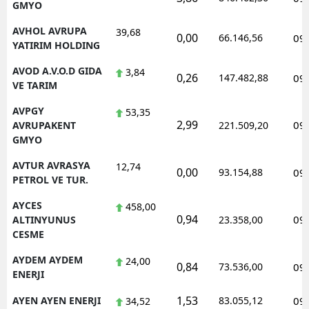
GMYO
AVHOL AVRUPA
39,68
0,00
66.146,56
09
YATIRIM HOLDING
AVOD A.V.O.D GIDA
3,84
0,26
147.482,88
09
VE TARIM
AVPGY
53,35
2,99
09
AVRUPAKENT
221.509,20
GMYO
AVTUR AVRASYA
12,74
0,00
93.154,88
09
PETROL VE TUR.
AYCES
458,00
0,94
09
ALTINYUNUS
23.358,00
CESME
AYDEM AYDEM
24,00
0,84
73.536,00
09
ENERJI
1,53
AYEN AYEN ENERJI
83.055,12
09
34,52