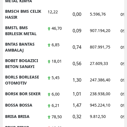
METAL KIMYA
BMSCH BMS CELIK
12,22
0,00
5.596,76
09
HASIR
BMSTL BMS
46,70
0,09
907.194,20
09
BIRLESIK METAL
BNTAS BANTAS
6,85
0,74
807.991,75
09
AMBALAJ
BOBET BOGAZICI
18,01
0,56
27.609,33
09
BETON SANAYI
BORLS BORLEASE
5,45
1,30
247.386,40
09
OTOMOTIV
1,01
BORSK BOR SEKER
238.938,00
09
6,00
1,47
BOSSA BOSSA
945.224,10
09
6,21
0,32
BRISA BRISA
9.812,50
09
78,50