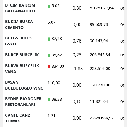
BTCIM BATICIM
5,02
0,80
5.175.027,64
09
BATI ANADOLU
BUCIM BURSA
5,07
0,00
99.569,73
09
CIMENTO
BULGS BULLS
37,28
0,76
90.143,04
09
GSYO
0,23
BURCE BURCELIK
206.845,34
09
35,62
BURVA BURCELIK
834,00
-1,88
228.516,00
09
VANA
BVSAN
110,00
0,00
120.230,00
09
BULBULOGLU VINC
BYDNR BAYDONER
38,38
0,10
11.821,04
09
RESTORANLARI
CANTE CAN2
1,21
0,00
2.824.686,92
09
TERMIK