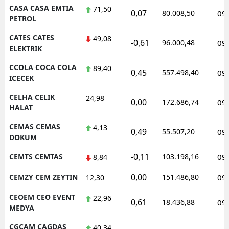
CASA CASA EMTIA
71,50
0,07
80.008,50
09
PETROL
CATES CATES
49,08
-0,61
96.000,48
09
ELEKTRIK
CCOLA COCA COLA
89,40
0,45
557.498,40
09
ICECEK
CELHA CELIK
24,98
0,00
172.686,74
09
HALAT
CEMAS CEMAS
4,13
0,49
55.507,20
09
DOKUM
-0,11
CEMTS CEMTAS
103.198,16
09
8,84
0,00
CEMZY CEM ZEYTIN
151.486,80
09
12,30
CEOEM CEO EVENT
22,96
0,61
18.436,88
09
MEDYA
CGCAM CAGDAS
40,34