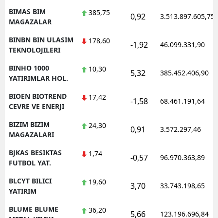
BIMAS BIM
385,75
0,92
3.513.897.605,75
MAGAZALAR
BINBN BIN ULASIM
178,60
-1,92
46.099.331,90
TEKNOLOJILERI
BINHO 1000
10,30
5,32
385.452.406,90
YATIRIMLAR HOL.
BIOEN BIOTREND
17,42
-1,58
68.461.191,64
CEVRE VE ENERJI
BIZIM BIZIM
24,30
0,91
3.572.297,46
MAGAZALARI
BJKAS BESIKTAS
1,74
-0,57
96.970.363,89
FUTBOL YAT.
BLCYT BILICI
19,60
3,70
33.743.198,65
YATIRIM
BLUME BLUME
36,20
5,66
123.196.696,84