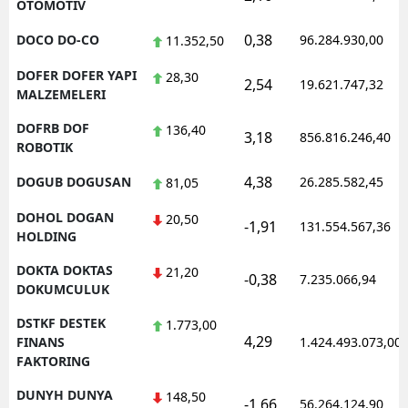
OTOMOTIV
0,38
DOCO DO-CO
96.284.930,00
11.352,50
DOFER DOFER YAPI
28,30
2,54
19.621.747,32
MALZEMELERI
DOFRB DOF
136,40
3,18
856.816.246,40
ROBOTIK
4,38
DOGUB DOGUSAN
26.285.582,45
81,05
DOHOL DOGAN
20,50
-1,91
131.554.567,36
HOLDING
DOKTA DOKTAS
21,20
-0,38
7.235.066,94
DOKUMCULUK
DSTKF DESTEK
1.773,00
4,29
FINANS
1.424.493.073,00
FAKTORING
DUNYH DUNYA
148,50
-1,66
56.264.124,90