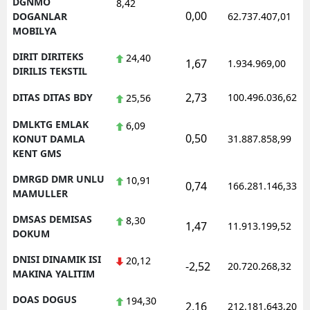
DGNMO
8,42
0,00
DOGANLAR
62.737.407,01
MOBILYA
DIRIT DIRITEKS
24,40
1,67
1.934.969,00
DIRILIS TEKSTIL
2,73
DITAS DITAS BDY
100.496.036,62
25,56
DMLKTG EMLAK
6,09
0,50
KONUT DAMLA
31.887.858,99
KENT GMS
DMRGD DMR UNLU
10,91
0,74
166.281.146,33
MAMULLER
DMSAS DEMISAS
8,30
1,47
11.913.199,52
DOKUM
DNISI DINAMIK ISI
20,12
-2,52
20.720.268,32
MAKINA YALITIM
DOAS DOGUS
194,30
2,16
212.181.643,20