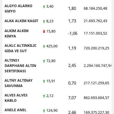
ALGYO ALARKO
3,40
1,80
68.184.250,48
GMYO
1,73
ALKA ALKIM KAGIT
21.693.762,43
8,23
ALKIM ALKIM
15,80
-1,06
17.151.003,52
KIMYA
ALKLC ALTINKILIC
425,00
1,19
720.200.219,25
GIDA VE SUT
ALTINS1
72,80
2,45
DARPHANE ALTIN
2.294.160.747,94
SERTIFIKASI
ALTNY ALTINAY
15,91
0,70
217.121.259,65
SAVUNMA
ALVES ALVES
2,12
7,07
862.693.604,57
KABLO
ANELE ANEL
124,90
2,46
169.375.227,30