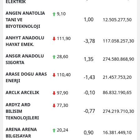
ELEKTRIK
ANGEN ANATOLIA
9,10
1,00
TANI VE
12.505.277,50
BIYOTEKNOLOJI
ANHYT ANADOLU
111,90
-3,78
117.058.257,30
HAYAT EMEK.
ANSGR ANADOLU
28,60
1,35
274.580.868,90
SIGORTA
ARASE DOGU ARAS
110,40
-1,43
21.457.753,20
ENERJI
-0,10
ARCLK ARCELIK
86.832.190,65
97,90
ARDYZ ARD
77,30
-0,77
BILISIM
274.219.710,30
TEKNOLOJILERI
ARENA ARENA
20,24
0,90
16.381.449,10
BILGISAYAR