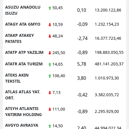
ASUZU ANADOLU
50,45
0,10
13.200.122,86
ISUZU
-0,09
ATAGY ATA GMYO
1.232.154,23
10,59
ATAKP ATAKEY
48,24
-2,74
16.377.723,46
PATATES
-0,89
ATATP ATP YAZILIM
198.883.050,55
245,50
5,78
ATATR ATA TURIZM
481.141.203,37
14,65
ATEKS AKIN
106,40
3,80
1.010.973,30
TEKSTIL
ATLAS ATLAS YAT.
7,13
-0,42
3.382.035,72
ORT.
ATSYH ATLANTIS
111,00
-0,89
2.295.929,00
YATIRIM HOLDING
AVGYO AVRASYA
14,50
2,40
44.994.022,34