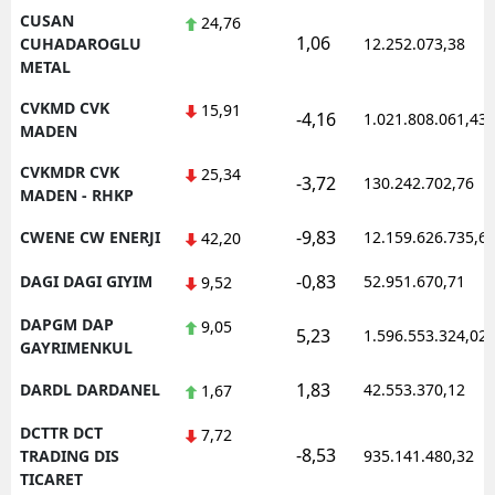
CUSAN
24,76
1,06
CUHADAROGLU
12.252.073,38
METAL
CVKMD CVK
15,91
-4,16
1.021.808.061,43
MADEN
CVKMDR CVK
25,34
-3,72
130.242.702,76
MADEN - RHKP
-9,83
CWENE CW ENERJI
12.159.626.735,6
42,20
-0,83
DAGI DAGI GIYIM
52.951.670,71
9,52
DAPGM DAP
9,05
5,23
1.596.553.324,02
GAYRIMENKUL
1,83
DARDL DARDANEL
42.553.370,12
1,67
DCTTR DCT
7,72
-8,53
TRADING DIS
935.141.480,32
TICARET