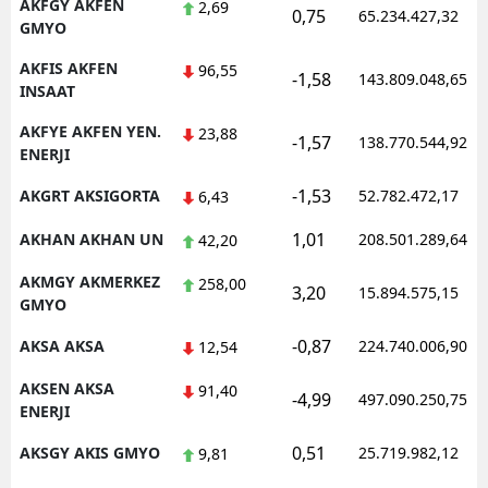
AKFGY AKFEN
2,69
0,75
65.234.427,32
GMYO
AKFIS AKFEN
96,55
-1,58
143.809.048,65
INSAAT
AKFYE AKFEN YEN.
23,88
-1,57
138.770.544,92
ENERJI
-1,53
AKGRT AKSIGORTA
52.782.472,17
6,43
1,01
AKHAN AKHAN UN
208.501.289,64
42,20
AKMGY AKMERKEZ
258,00
3,20
15.894.575,15
GMYO
-0,87
AKSA AKSA
224.740.006,90
12,54
AKSEN AKSA
91,40
-4,99
497.090.250,75
ENERJI
0,51
AKSGY AKIS GMYO
25.719.982,12
9,81