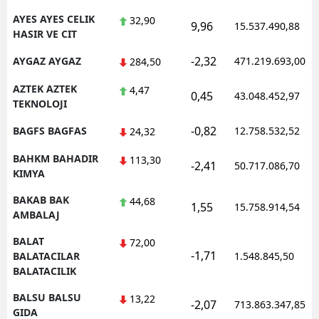
AYES AYES CELIK
32,90
9,96
15.537.490,88
HASIR VE CIT
-2,32
AYGAZ AYGAZ
471.219.693,00
284,50
AZTEK AZTEK
4,47
0,45
43.048.452,97
TEKNOLOJI
-0,82
BAGFS BAGFAS
12.758.532,52
24,32
BAHKM BAHADIR
113,30
-2,41
50.717.086,70
KIMYA
BAKAB BAK
44,68
1,55
15.758.914,54
AMBALAJ
BALAT
72,00
-1,71
BALATACILAR
1.548.845,50
BALATACILIK
BALSU BALSU
13,22
-2,07
713.863.347,85
GIDA