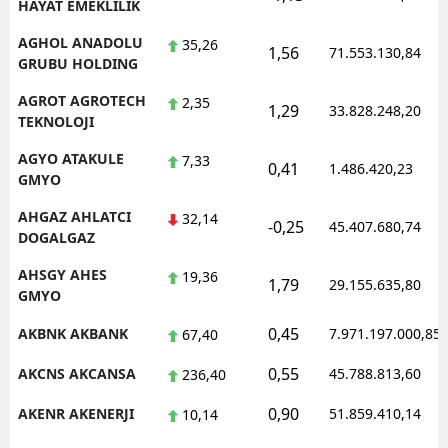
HAYAT EMEKLILIK
AGHOL ANADOLU
35,26
1,56
71.553.130,84
GRUBU HOLDING
AGROT AGROTECH
2,35
1,29
33.828.248,20
TEKNOLOJI
AGYO ATAKULE
7,33
0,41
1.486.420,23
GMYO
AHGAZ AHLATCI
32,14
-0,25
45.407.680,74
DOGALGAZ
AHSGY AHES
19,36
1,79
29.155.635,80
GMYO
0,45
AKBNK AKBANK
7.971.197.000,85
67,40
0,55
AKCNS AKCANSA
45.788.813,60
236,40
0,90
AKENR AKENERJI
51.859.410,14
10,14