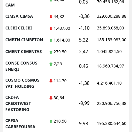
0,05
70.456.162,06
CAM
-0,36
CIMSA CIMSA
329.636.288,88
44,82
-1,10
CLEBI CELEBI
35.898.068,00
1.437,00
5,22
CMBTN CIMBETON
185.153.083,00
1.614,00
2,47
CMENT CIMENTAS
1.045.824,50
279,50
CONSE CONSUS
2,25
0,45
18.969.734,97
ENERJI
COSMO COSMOS
114,70
-1,38
4.216.401,10
YAT. HOLDING
CRDFA
30,64
-9,99
CREDITWEST
220.906.756,38
FAKTORING
CRFSA
210,50
9,98
195.380.644,60
CARREFOURSA