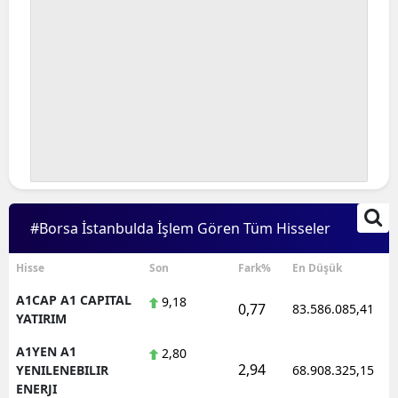
#Borsa İstanbulda İşlem Gören Tüm Hisseler
Hisse
Son
Fark%
En Düşük
A1CAP A1 CAPITAL
9,18
0,77
83.586.085,41
YATIRIM
A1YEN A1
2,80
2,94
YENILENEBILIR
68.908.325,15
ENERJI