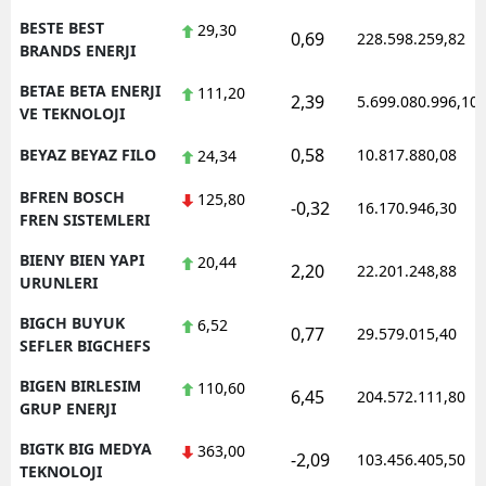
BESTE BEST
29,30
0,69
228.598.259,82
BRANDS ENERJI
BETAE BETA ENERJI
111,20
2,39
5.699.080.996,10
VE TEKNOLOJI
0,58
BEYAZ BEYAZ FILO
10.817.880,08
24,34
BFREN BOSCH
125,80
-0,32
16.170.946,30
FREN SISTEMLERI
BIENY BIEN YAPI
20,44
2,20
22.201.248,88
URUNLERI
BIGCH BUYUK
6,52
0,77
29.579.015,40
SEFLER BIGCHEFS
BIGEN BIRLESIM
110,60
6,45
204.572.111,80
GRUP ENERJI
BIGTK BIG MEDYA
363,00
-2,09
103.456.405,50
TEKNOLOJI