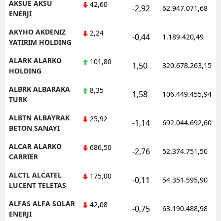
AKSUE AKSU
42,60
-2,92
62.947.071,68
ENERJI
AKYHO AKDENIZ
2,24
-0,44
1.189.420,49
YATIRIM HOLDING
ALARK ALARKO
101,80
1,50
320.678.263,15
HOLDING
ALBRK ALBARAKA
8,35
1,58
106.449.455,94
TURK
ALBTN ALBAYRAK
25,92
-1,14
692.044.692,60
BETON SANAYI
ALCAR ALARKO
686,50
-2,76
52.374.751,50
CARRIER
ALCTL ALCATEL
175,00
-0,11
54.351.595,90
LUCENT TELETAS
ALFAS ALFA SOLAR
42,08
-0,75
63.190.488,98
ENERJI