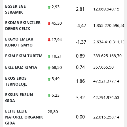
EGSER EGE
2,93
2,81
12.069.940,15
SERAMIK
EKDMR EKINCILER
45,30
-4,47
1.355.270.596,56
DEMIR CELIK
EKGYO EMLAK
17,94
-1,37
2.634.410.311,19
KONUT GMYO
0,89
EKIM EKIM TURIZM
333.625.168,70
18,21
0,74
EKIZ EKIZ KIMYA
357.655,50
68,50
EKOS EKOS
5,49
1,86
47.521.377,14
TEKNOLOJI
EKSUN EKSUN
6,23
3,32
42.791.974,53
GIDA
ELITE ELITE
28,80
0,00
NATUREL ORGANIK
22.015.258,14
GIDA