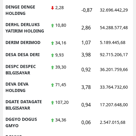
DENGE DENGE
2,28
-0,87
32.696.442,29
HOLDING
DERHL DERLUKS
10,80
2,86
54.288.577,48
YATIRIM HOLDING
1,07
DERIM DERIMOD
5.189.445,68
34,16
3,98
DESA DESA DERI
92.715.206,17
9,93
DESPC DESPEC
39,30
0,92
36.201.759,66
BILGISAYAR
DEVA DEVA
71,45
3,78
33.764.732,60
HOLDING
DGATE DATAGATE
107,20
0,94
17.207.648,00
BILGISAYAR
DGGYO DOGUS
34,36
0,06
2.547.015,68
GMYO