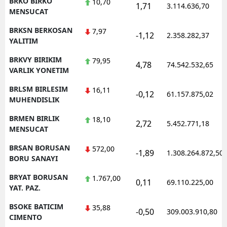
BRKO BIRKO
10,70
1,71
3.114.636,70
MENSUCAT
BRKSN BERKOSAN
7,97
-1,12
2.358.282,37
YALITIM
BRKVY BIRIKIM
79,95
4,78
74.542.532,65
VARLIK YONETIM
BRLSM BIRLESIM
16,11
-0,12
61.157.875,02
MUHENDISLIK
BRMEN BIRLIK
18,10
2,72
5.452.771,18
MENSUCAT
BRSAN BORUSAN
572,00
-1,89
1.308.264.872,50
BORU SANAYI
BRYAT BORUSAN
1.767,00
0,11
69.110.225,00
YAT. PAZ.
BSOKE BATICIM
35,88
-0,50
309.003.910,80
CIMENTO