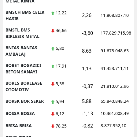
METAL KIMYA
BMSCH BMS CELIK
12,22
2,26
11.868.807,10
HASIR
BMSTL BMS
46,66
-3,60
177.829.715,98
BIRLESIK METAL
BNTAS BANTAS
6,80
8,63
91.678.048,63
AMBALAJ
BOBET BOGAZICI
17,91
1,13
41.453.711,11
BETON SANAYI
BORLS BORLEASE
5,38
-0,37
21.810.012,96
OTOMOTIV
5,88
BORSK BOR SEKER
65.840.848,24
5,94
-1,13
BOSSA BOSSA
10.361.008,49
6,12
-0,82
BRISA BRISA
8.877.952,10
78,25