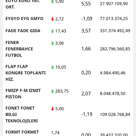
EUYO EURO YAT.
5,90
5,55
27.907.109,90
ORT.
-1,09
EYGYO EYG GMYO
77.013.374,25
2,72
3,57
FADE FADE GIDA
331.374.492,49
17,43
FENER
3,06
1,66
FENERBAHCE
282.796.560,85
FUTBOL
FLAP FLAP
10,05
0,20
KONGRE TOPLANTI
4.984.490,46
HIZ.
FMIZP F-M IZMIT
283,75
2,07
8.048.478,50
PISTON
FONET FONET
5,00
-1,19
BILGI
109.028.768,84
TEKNOLOJILERI
FORMT FORMET
1,74
0,00
39.437.320,00