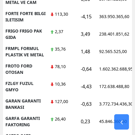
METAL VE CAM
FORTE FORTE BILGI
113,30
-4,15
363.950.365,60
ILETISIM
FRIGO FRIGO PAK
2,37
3,49
238.401.851,62
GIDA
FRMPL FORMUL
35,76
1,48
92.565.525,00
PLASTIK VE METAL
FROTO FORD
78,10
-0,64
1.602.362.688,95
OTOSAN
FZLGY FUZUL
10,36
-4,43
172.638.488,80
GMYO
GARAN GARANTI
127,00
-0,63
3.772.734.436,30
BANKASI
GARFA GARANTI
26,40
0,23
45.846.360,50
FAKTORING