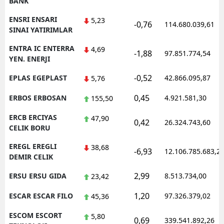
BANK
ENSRI ENSARI
5,23
-0,76
114.680.039,61
SINAI YATIRIMLAR
ENTRA IC ENTERRA
4,69
-1,88
97.851.774,54
YEN. ENERJI
-0,52
EPLAS EGEPLAST
42.866.095,87
5,76
0,45
ERBOS ERBOSAN
4.921.581,30
155,50
ERCB ERCIYAS
47,90
0,42
26.324.743,60
CELIK BORU
EREGL EREGLI
38,68
-6,93
12.106.785.683,2
DEMIR CELIK
2,99
ERSU ERSU GIDA
8.513.734,00
23,42
1,20
ESCAR ESCAR FILO
97.326.379,02
45,36
ESCOM ESCORT
5,80
0,69
339.541.892,26