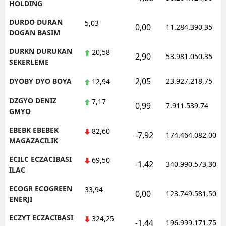
HOLDING
DURDO DURAN
5,03
0,00
11.284.390,35
DOGAN BASIM
DURKN DURUKAN
20,58
2,90
53.981.050,35
SEKERLEME
2,05
DYOBY DYO BOYA
23.927.218,75
12,94
DZGYO DENIZ
7,17
0,99
7.911.539,74
GMYO
EBEBK EBEBEK
82,60
-7,92
174.464.082,00
MAGAZACILIK
ECILC ECZACIBASI
69,50
-1,42
340.990.573,30
ILAC
ECOGR ECOGREEN
33,94
0,00
123.749.581,50
ENERJI
ECZYT ECZACIBASI
324,25
-1,44
196.999.171,75