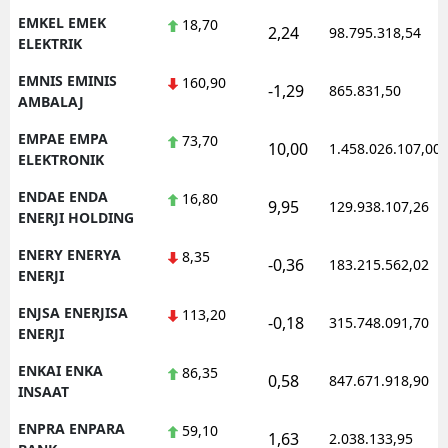
EMKEL EMEK
18,70
2,24
98.795.318,54
ELEKTRIK
EMNIS EMINIS
160,90
-1,29
865.831,50
AMBALAJ
EMPAE EMPA
73,70
10,00
1.458.026.107,00
ELEKTRONIK
ENDAE ENDA
16,80
9,95
129.938.107,26
ENERJI HOLDING
ENERY ENERYA
8,35
-0,36
183.215.562,02
ENERJI
ENJSA ENERJISA
113,20
-0,18
315.748.091,70
ENERJI
ENKAI ENKA
86,35
0,58
847.671.918,90
INSAAT
ENPRA ENPARA
59,10
1,63
2.038.133,95