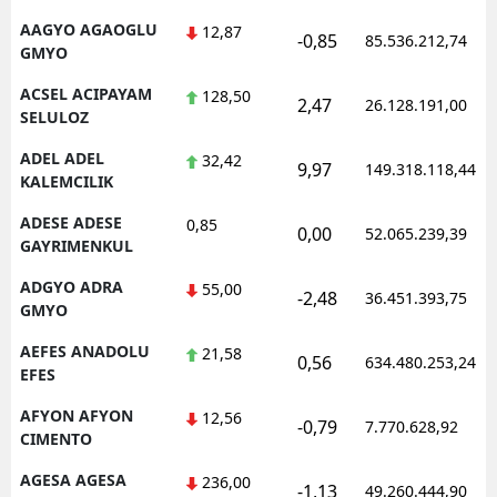
AAGYO AGAOGLU
12,87
-0,85
85.536.212,74
GMYO
ACSEL ACIPAYAM
128,50
2,47
26.128.191,00
SELULOZ
ADEL ADEL
32,42
9,97
149.318.118,44
KALEMCILIK
ADESE ADESE
0,85
0,00
52.065.239,39
GAYRIMENKUL
ADGYO ADRA
55,00
-2,48
36.451.393,75
GMYO
AEFES ANADOLU
21,58
0,56
634.480.253,24
EFES
AFYON AFYON
12,56
-0,79
7.770.628,92
CIMENTO
AGESA AGESA
236,00
-1,13
49.260.444,90