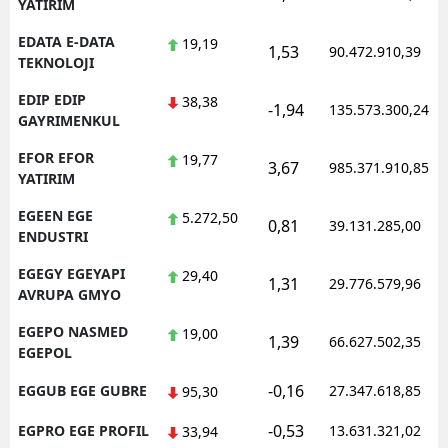
YATIRIM
EDATA E-DATA
19,19
1,53
90.472.910,39
TEKNOLOJI
EDIP EDIP
38,38
-1,94
135.573.300,24
GAYRIMENKUL
EFOR EFOR
19,77
3,67
985.371.910,85
YATIRIM
EGEEN EGE
5.272,50
0,81
39.131.285,00
ENDUSTRI
EGEGY EGEYAPI
29,40
1,31
29.776.579,96
AVRUPA GMYO
EGEPO NASMED
19,00
1,39
66.627.502,35
EGEPOL
-0,16
EGGUB EGE GUBRE
27.347.618,85
95,30
-0,53
EGPRO EGE PROFIL
13.631.321,02
33,94