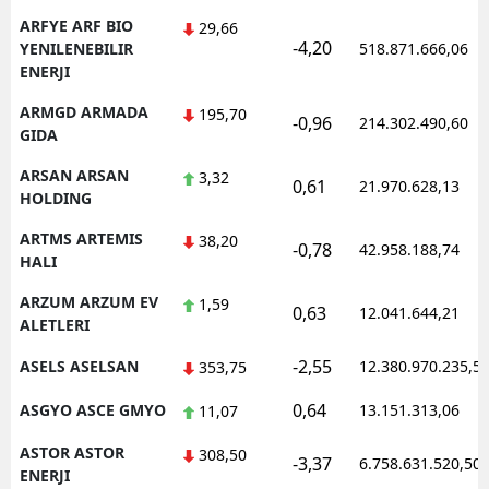
ARFYE ARF BIO
29,66
-4,20
YENILENEBILIR
518.871.666,06
ENERJI
ARMGD ARMADA
195,70
-0,96
214.302.490,60
GIDA
ARSAN ARSAN
3,32
0,61
21.970.628,13
HOLDING
ARTMS ARTEMIS
38,20
-0,78
42.958.188,74
HALI
ARZUM ARZUM EV
1,59
0,63
12.041.644,21
ALETLERI
-2,55
ASELS ASELSAN
12.380.970.235,5
353,75
0,64
ASGYO ASCE GMYO
13.151.313,06
11,07
ASTOR ASTOR
308,50
-3,37
6.758.631.520,50
ENERJI