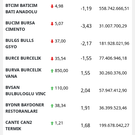
BTCIM BATICIM
4,98
-1,19
558.742.666,51
BATI ANADOLU
BUCIM BURSA
5,07
-3,43
31.007.700,29
CIMENTO
BULGS BULLS
37,00
-2,17
181.928.021,96
GSYO
-1,55
BURCE BURCELIK
77.406.946,18
35,54
BURVA BURCELIK
850,00
1,55
30.260.376,00
VANA
BVSAN
110,00
2,04
57.947.412,90
BULBULOGLU VINC
BYDNR BAYDONER
38,34
1,91
36.399.523,46
RESTORANLARI
CANTE CAN2
1,21
1,68
199.678.042,27
TERMIK