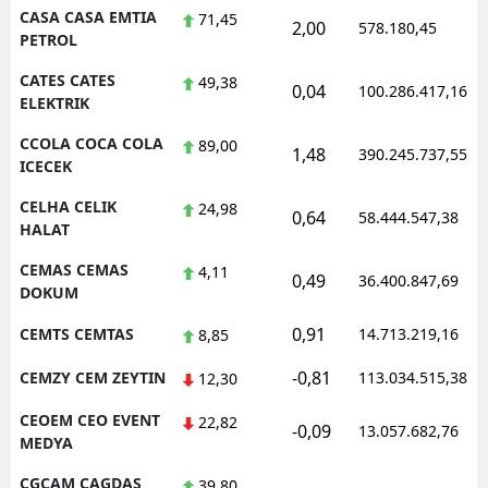
CASA CASA EMTIA
71,45
2,00
578.180,45
PETROL
CATES CATES
49,38
0,04
100.286.417,16
ELEKTRIK
CCOLA COCA COLA
89,00
1,48
390.245.737,55
ICECEK
CELHA CELIK
24,98
0,64
58.444.547,38
HALAT
CEMAS CEMAS
4,11
0,49
36.400.847,69
DOKUM
0,91
CEMTS CEMTAS
14.713.219,16
8,85
-0,81
CEMZY CEM ZEYTIN
113.034.515,38
12,30
CEOEM CEO EVENT
22,82
-0,09
13.057.682,76
MEDYA
CGCAM CAGDAS
39,80