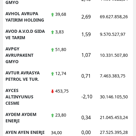
GMYO
AVHOL AVRUPA
39,68
2,69
69.627.858,26
YATIRIM HOLDING
AVOD A.V.O.D GIDA
3,83
1,59
9.570.527,97
VE TARIM
AVPGY
51,80
1,07
AVRUPAKENT
10.331.507,80
GMYO
AVTUR AVRASYA
12,74
0,71
7.463.383,75
PETROL VE TUR.
AYCES
453,75
-2,10
ALTINYUNUS
30.146.105,50
CESME
AYDEM AYDEM
23,80
0,34
21.045.453,24
ENERJI
0,00
AYEN AYEN ENERJI
27.525.395,28
34,00