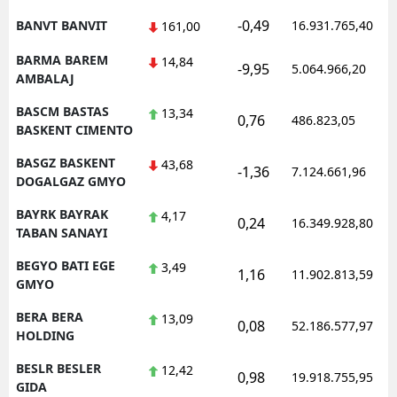
-0,49
BANVT BANVIT
16.931.765,40
161,00
BARMA BAREM
14,84
-9,95
5.064.966,20
AMBALAJ
BASCM BASTAS
13,34
0,76
486.823,05
BASKENT CIMENTO
BASGZ BASKENT
43,68
-1,36
7.124.661,96
DOGALGAZ GMYO
BAYRK BAYRAK
4,17
0,24
16.349.928,80
TABAN SANAYI
BEGYO BATI EGE
3,49
1,16
11.902.813,59
GMYO
BERA BERA
13,09
0,08
52.186.577,97
HOLDING
BESLR BESLER
12,42
0,98
19.918.755,95
GIDA