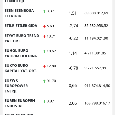
TEKNOLOJI
ESEN ESENBOGA
3,37
1,51
89.808.012,69
ELEKTRIK
-2,74
ETILR ETILER GIDA
35.532.958,52
5,69
ETYAT EURO TREND
13,71
-0,22
11.194.021,90
YAT. ORT.
EUHOL EURO
10,62
1,14
4.711.381,05
YATIRIM HOLDING
EUKYO EURO
12,80
-0,78
9.221.557,99
KAPITAL YAT. ORT.
EUPWR
91,70
0,66
EUROPOWER
911.874.814,50
ENERJI
EUREN EUROPEN
3,97
2,06
108.798.316,17
ENDUSTRI