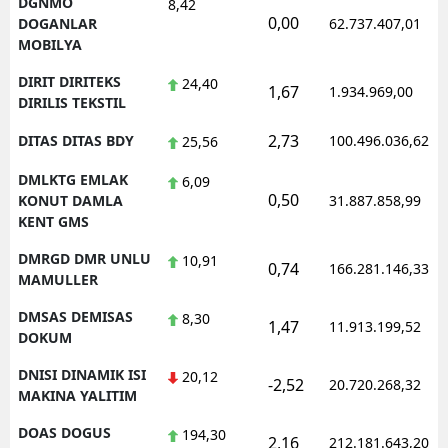
DGNMO
8,42
0,00
DOGANLAR
62.737.407,01
MOBILYA
DIRIT DIRITEKS
24,40
1,67
1.934.969,00
DIRILIS TEKSTIL
2,73
DITAS DITAS BDY
100.496.036,62
25,56
DMLKTG EMLAK
6,09
0,50
KONUT DAMLA
31.887.858,99
KENT GMS
DMRGD DMR UNLU
10,91
0,74
166.281.146,33
MAMULLER
DMSAS DEMISAS
8,30
1,47
11.913.199,52
DOKUM
DNISI DINAMIK ISI
20,12
-2,52
20.720.268,32
MAKINA YALITIM
DOAS DOGUS
194,30
2,16
212.181.643,20