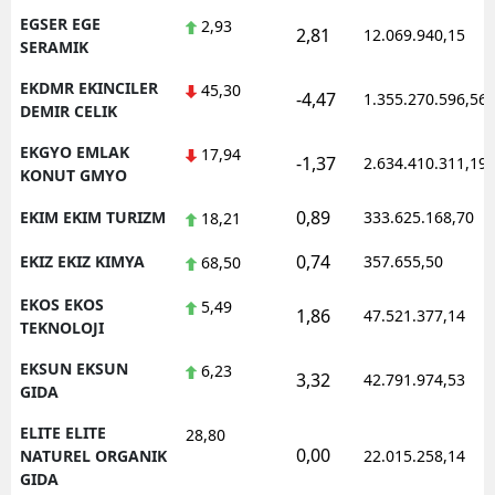
EGSER EGE
2,93
2,81
12.069.940,15
SERAMIK
EKDMR EKINCILER
45,30
-4,47
1.355.270.596,56
DEMIR CELIK
EKGYO EMLAK
17,94
-1,37
2.634.410.311,19
KONUT GMYO
0,89
EKIM EKIM TURIZM
333.625.168,70
18,21
0,74
EKIZ EKIZ KIMYA
357.655,50
68,50
EKOS EKOS
5,49
1,86
47.521.377,14
TEKNOLOJI
EKSUN EKSUN
6,23
3,32
42.791.974,53
GIDA
ELITE ELITE
28,80
0,00
NATUREL ORGANIK
22.015.258,14
GIDA