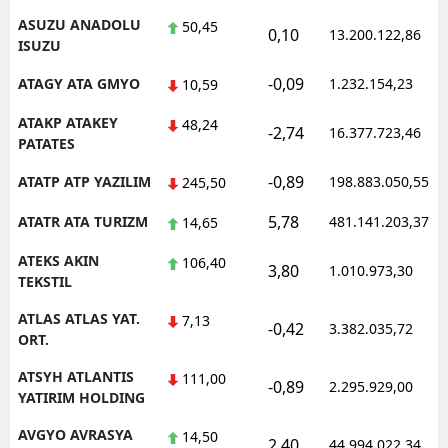
ASUZU ANADOLU
50,45
0,10
13.200.122,86
ISUZU
-0,09
ATAGY ATA GMYO
1.232.154,23
10,59
ATAKP ATAKEY
48,24
-2,74
16.377.723,46
PATATES
-0,89
ATATP ATP YAZILIM
198.883.050,55
245,50
5,78
ATATR ATA TURIZM
481.141.203,37
14,65
ATEKS AKIN
106,40
3,80
1.010.973,30
TEKSTIL
ATLAS ATLAS YAT.
7,13
-0,42
3.382.035,72
ORT.
ATSYH ATLANTIS
111,00
-0,89
2.295.929,00
YATIRIM HOLDING
AVGYO AVRASYA
14,50
2,40
44.994.022,34