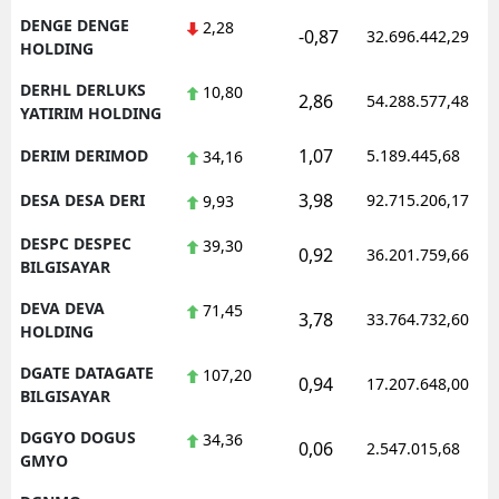
DENGE DENGE
2,28
-0,87
32.696.442,29
HOLDING
DERHL DERLUKS
10,80
2,86
54.288.577,48
YATIRIM HOLDING
1,07
DERIM DERIMOD
5.189.445,68
34,16
3,98
DESA DESA DERI
92.715.206,17
9,93
DESPC DESPEC
39,30
0,92
36.201.759,66
BILGISAYAR
DEVA DEVA
71,45
3,78
33.764.732,60
HOLDING
DGATE DATAGATE
107,20
0,94
17.207.648,00
BILGISAYAR
DGGYO DOGUS
34,36
0,06
2.547.015,68
GMYO