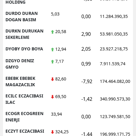
HOLDING
DURDO DURAN
5,03
0,00
11.284.390,35
DOGAN BASIM
DURKN DURUKAN
20,58
2,90
53.981.050,35
SEKERLEME
2,05
DYOBY DYO BOYA
23.927.218,75
12,94
DZGYO DENIZ
7,17
0,99
7.911.539,74
GMYO
EBEBK EBEBEK
82,60
-7,92
174.464.082,00
MAGAZACILIK
ECILC ECZACIBASI
69,50
-1,42
340.990.573,30
ILAC
ECOGR ECOGREEN
33,94
0,00
123.749.581,50
ENERJI
ECZYT ECZACIBASI
324,25
-1,44
196.999.171,75