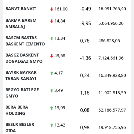
-0,49
BANVT BANVIT
16.931.765,40
161,00
BARMA BAREM
14,84
-9,95
5.064.966,20
AMBALAJ
BASCM BASTAS
13,34
0,76
486.823,05
BASKENT CIMENTO
BASGZ BASKENT
43,68
-1,36
7.124.661,96
DOGALGAZ GMYO
BAYRK BAYRAK
4,17
0,24
16.349.928,80
TABAN SANAYI
BEGYO BATI EGE
3,49
1,16
11.902.813,59
GMYO
BERA BERA
13,09
0,08
52.186.577,97
HOLDING
BESLR BESLER
12,42
0,98
19.918.755,95
GIDA