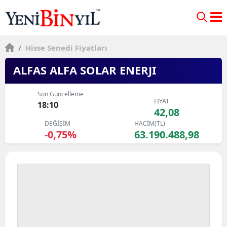
/
Hisse Senedi Fiyatları
ALFAS ALFA SOLAR ENERJI
Son Güncelleme
FİYAT
18:10
42,08
DEĞİŞİM
HACİM(TL)
-0,75%
63.190.488,98