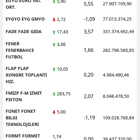
EUYO EURO YAT.
5,90
5,55
27.907.109,90
ORT.
-1,09
EYGYO EYG GMYO
77.013.374,25
2,72
3,57
FADE FADE GIDA
331.374.492,49
17,43
FENER
3,06
1,66
FENERBAHCE
282.796.560,85
FUTBOL
FLAP FLAP
10,05
0,20
KONGRE TOPLANTI
4.984.490,46
HIZ.
FMIZP F-M IZMIT
283,75
2,07
8.048.478,50
PISTON
FONET FONET
5,00
-1,19
BILGI
109.028.768,84
TEKNOLOJILERI
FORMT FORMET
1,74
0,00
39.437.320,00