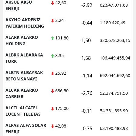
AKSUE AKSU
42,60
-2,92
62.947.071,68
ENERJI
AKYHO AKDENIZ
2,24
-0,44
1.189.420,49
YATIRIM HOLDING
ALARK ALARKO
101,80
1,50
320.678.263,15
HOLDING
ALBRK ALBARAKA
8,35
1,58
106.449.455,94
TURK
ALBTN ALBAYRAK
25,92
-1,14
692.044.692,60
BETON SANAYI
ALCAR ALARKO
686,50
-2,76
52.374.751,50
CARRIER
ALCTL ALCATEL
175,00
-0,11
54.351.595,90
LUCENT TELETAS
ALFAS ALFA SOLAR
42,08
-0,75
63.190.488,98
ENERJI