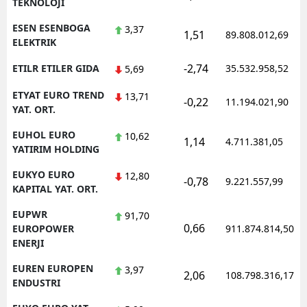
TEKNOLOJI
ESEN ESENBOGA
3,37
1,51
89.808.012,69
ELEKTRIK
-2,74
ETILR ETILER GIDA
35.532.958,52
5,69
ETYAT EURO TREND
13,71
-0,22
11.194.021,90
YAT. ORT.
EUHOL EURO
10,62
1,14
4.711.381,05
YATIRIM HOLDING
EUKYO EURO
12,80
-0,78
9.221.557,99
KAPITAL YAT. ORT.
EUPWR
91,70
0,66
EUROPOWER
911.874.814,50
ENERJI
EUREN EUROPEN
3,97
2,06
108.798.316,17
ENDUSTRI