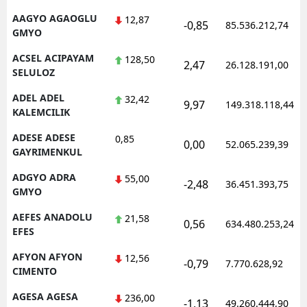
AAGYO AGAOGLU
12,87
-0,85
85.536.212,74
GMYO
ACSEL ACIPAYAM
128,50
2,47
26.128.191,00
SELULOZ
ADEL ADEL
32,42
9,97
149.318.118,44
KALEMCILIK
ADESE ADESE
0,85
0,00
52.065.239,39
GAYRIMENKUL
ADGYO ADRA
55,00
-2,48
36.451.393,75
GMYO
AEFES ANADOLU
21,58
0,56
634.480.253,24
EFES
AFYON AFYON
12,56
-0,79
7.770.628,92
CIMENTO
AGESA AGESA
236,00
-1,13
49.260.444,90