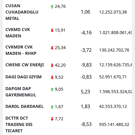
CUSAN
24,76
1,06
CUHADAROGLU
12.252.073,38
METAL
CVKMD CVK
15,91
-4,16
1.021.808.061,43
MADEN
CVKMDR CVK
25,34
-3,72
130.242.702,76
MADEN - RHKP
-9,83
CWENE CW ENERJI
12.159.626.735,6
42,20
-0,83
DAGI DAGI GIYIM
52.951.670,71
9,52
DAPGM DAP
9,05
5,23
1.596.553.324,02
GAYRIMENKUL
1,83
DARDL DARDANEL
42.553.370,12
1,67
DCTTR DCT
7,72
-8,53
TRADING DIS
935.141.480,32
TICARET