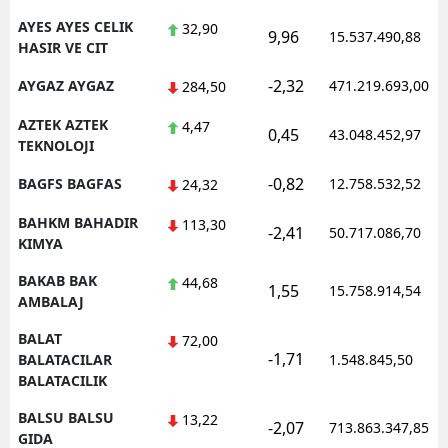
AYES AYES CELIK
32,90
9,96
15.537.490,88
HASIR VE CIT
-2,32
AYGAZ AYGAZ
471.219.693,00
284,50
AZTEK AZTEK
4,47
0,45
43.048.452,97
TEKNOLOJI
-0,82
BAGFS BAGFAS
12.758.532,52
24,32
BAHKM BAHADIR
113,30
-2,41
50.717.086,70
KIMYA
BAKAB BAK
44,68
1,55
15.758.914,54
AMBALAJ
BALAT
72,00
-1,71
BALATACILAR
1.548.845,50
BALATACILIK
BALSU BALSU
13,22
-2,07
713.863.347,85
GIDA