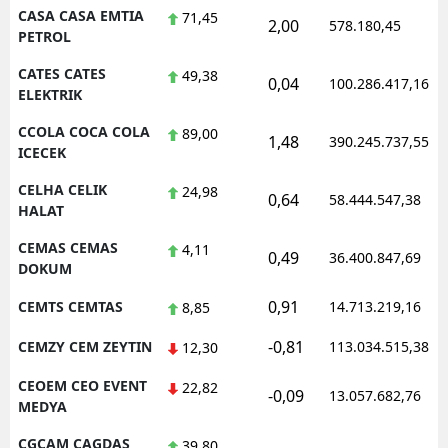
CASA CASA EMTIA
71,45
2,00
578.180,45
PETROL
CATES CATES
49,38
0,04
100.286.417,16
ELEKTRIK
CCOLA COCA COLA
89,00
1,48
390.245.737,55
ICECEK
CELHA CELIK
24,98
0,64
58.444.547,38
HALAT
CEMAS CEMAS
4,11
0,49
36.400.847,69
DOKUM
0,91
CEMTS CEMTAS
14.713.219,16
8,85
-0,81
CEMZY CEM ZEYTIN
113.034.515,38
12,30
CEOEM CEO EVENT
22,82
-0,09
13.057.682,76
MEDYA
CGCAM CAGDAS
39,80