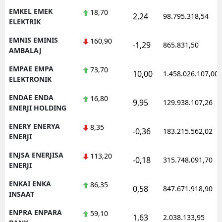
EMKEL EMEK
18,70
2,24
98.795.318,54
ELEKTRIK
EMNIS EMINIS
160,90
-1,29
865.831,50
AMBALAJ
EMPAE EMPA
73,70
10,00
1.458.026.107,00
ELEKTRONIK
ENDAE ENDA
16,80
9,95
129.938.107,26
ENERJI HOLDING
ENERY ENERYA
8,35
-0,36
183.215.562,02
ENERJI
ENJSA ENERJISA
113,20
-0,18
315.748.091,70
ENERJI
ENKAI ENKA
86,35
0,58
847.671.918,90
INSAAT
ENPRA ENPARA
59,10
1,63
2.038.133,95