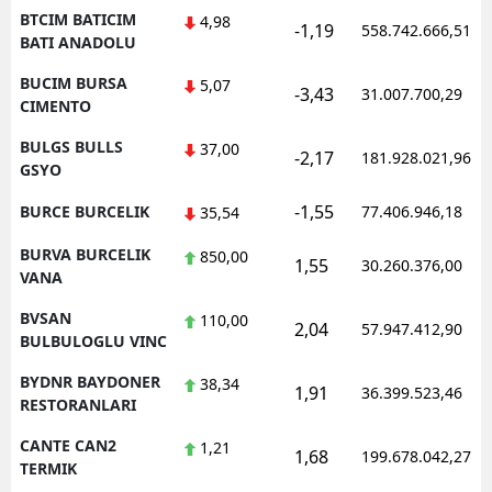
BTCIM BATICIM
4,98
-1,19
558.742.666,51
BATI ANADOLU
BUCIM BURSA
5,07
-3,43
31.007.700,29
CIMENTO
BULGS BULLS
37,00
-2,17
181.928.021,96
GSYO
-1,55
BURCE BURCELIK
77.406.946,18
35,54
BURVA BURCELIK
850,00
1,55
30.260.376,00
VANA
BVSAN
110,00
2,04
57.947.412,90
BULBULOGLU VINC
BYDNR BAYDONER
38,34
1,91
36.399.523,46
RESTORANLARI
CANTE CAN2
1,21
1,68
199.678.042,27
TERMIK