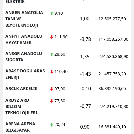
ELEKTRIK
ANGEN ANATOLIA
9,10
1,00
TANI VE
12.505.277,50
BIYOTEKNOLOJI
ANHYT ANADOLU
111,90
-3,78
117.058.257,30
HAYAT EMEK.
ANSGR ANADOLU
28,60
1,35
274.580.868,90
SIGORTA
ARASE DOGU ARAS
110,40
-1,43
21.457.753,20
ENERJI
-0,10
ARCLK ARCELIK
86.832.190,65
97,90
ARDYZ ARD
77,30
-0,77
BILISIM
274.219.710,30
TEKNOLOJILERI
ARENA ARENA
20,24
0,90
16.381.449,10
BILGISAYAR