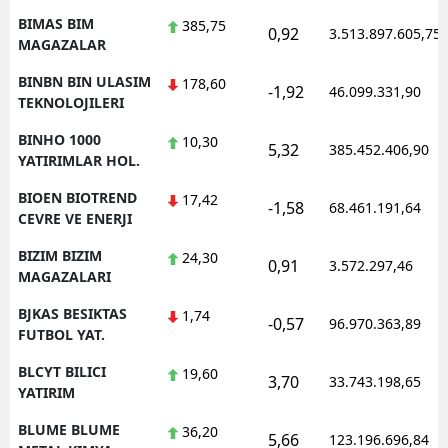
BIMAS BIM
385,75
0,92
3.513.897.605,75
MAGAZALAR
BINBN BIN ULASIM
178,60
-1,92
46.099.331,90
TEKNOLOJILERI
BINHO 1000
10,30
5,32
385.452.406,90
YATIRIMLAR HOL.
BIOEN BIOTREND
17,42
-1,58
68.461.191,64
CEVRE VE ENERJI
BIZIM BIZIM
24,30
0,91
3.572.297,46
MAGAZALARI
BJKAS BESIKTAS
1,74
-0,57
96.970.363,89
FUTBOL YAT.
BLCYT BILICI
19,60
3,70
33.743.198,65
YATIRIM
BLUME BLUME
36,20
5,66
123.196.696,84