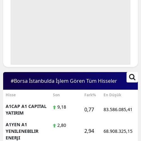
#Borsa İstanbulda İşlem Gören Tüm Hisseler
Hisse
Son
Fark%
En Düşük
A1CAP A1 CAPITAL
9,18
0,77
83.586.085,41
YATIRIM
A1YEN A1
2,80
2,94
YENILENEBILIR
68.908.325,15
ENERJI