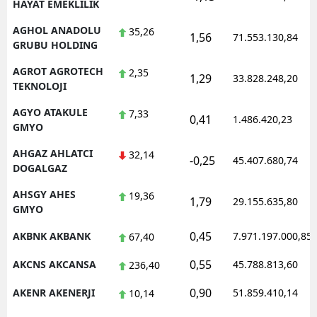
HAYAT EMEKLILIK
AGHOL ANADOLU
35,26
1,56
71.553.130,84
GRUBU HOLDING
AGROT AGROTECH
2,35
1,29
33.828.248,20
TEKNOLOJI
AGYO ATAKULE
7,33
0,41
1.486.420,23
GMYO
AHGAZ AHLATCI
32,14
-0,25
45.407.680,74
DOGALGAZ
AHSGY AHES
19,36
1,79
29.155.635,80
GMYO
0,45
AKBNK AKBANK
7.971.197.000,85
67,40
0,55
AKCNS AKCANSA
45.788.813,60
236,40
0,90
AKENR AKENERJI
51.859.410,14
10,14