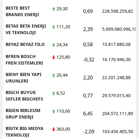
BESTE BEST
29,30
0,69
228.598.259,82
BRANDS ENERJI
BETAE BETA ENERJI
111,20
2,39
5.699.080.996,10
VE TEKNOLOJI
0,58
BEYAZ BEYAZ FILO
10.817.880,08
24,34
BFREN BOSCH
125,80
-0,32
16.170.946,30
FREN SISTEMLERI
BIENY BIEN YAPI
20,44
2,20
22.201.248,88
URUNLERI
BIGCH BUYUK
6,52
0,77
29.579.015,40
SEFLER BIGCHEFS
BIGEN BIRLESIM
110,60
6,45
204.572.111,80
GRUP ENERJI
BIGTK BIG MEDYA
363,00
-2,09
103.456.405,50
TEKNOLOJI