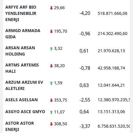
ARFYE ARF BIO
29,66
-4,20
YENILENEBILIR
518.871.666,06
ENERJI
ARMGD ARMADA
195,70
-0,96
214.302.490,60
GIDA
ARSAN ARSAN
3,32
0,61
21.970.628,13
HOLDING
ARTMS ARTEMIS
38,20
-0,78
42.958.188,74
HALI
ARZUM ARZUM EV
1,59
0,63
12.041.644,21
ALETLERI
-2,55
ASELS ASELSAN
12.380.970.235,5
353,75
0,64
ASGYO ASCE GMYO
13.151.313,06
11,07
ASTOR ASTOR
308,50
-3,37
6.758.631.520,50
ENERJI