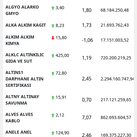
ALGYO ALARKO
3,40
1,80
68.184.250,48
GMYO
1,73
ALKA ALKIM KAGIT
21.693.762,43
8,23
ALKIM ALKIM
15,80
-1,06
17.151.003,52
KIMYA
ALKLC ALTINKILIC
425,00
1,19
720.200.219,25
GIDA VE SUT
ALTINS1
72,80
2,45
DARPHANE ALTIN
2.294.160.747,94
SERTIFIKASI
ALTNY ALTINAY
15,91
0,70
217.121.259,65
SAVUNMA
ALVES ALVES
2,12
7,07
862.693.604,57
KABLO
ANELE ANEL
124,90
2,46
169.375.227,30