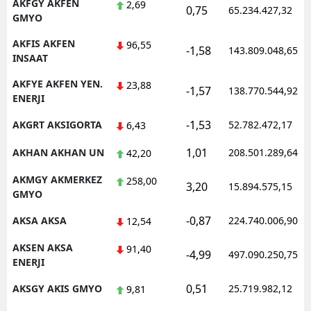
AKFGY AKFEN
2,69
0,75
65.234.427,32
GMYO
AKFIS AKFEN
96,55
-1,58
143.809.048,65
INSAAT
AKFYE AKFEN YEN.
23,88
-1,57
138.770.544,92
ENERJI
-1,53
AKGRT AKSIGORTA
52.782.472,17
6,43
1,01
AKHAN AKHAN UN
208.501.289,64
42,20
AKMGY AKMERKEZ
258,00
3,20
15.894.575,15
GMYO
-0,87
AKSA AKSA
224.740.006,90
12,54
AKSEN AKSA
91,40
-4,99
497.090.250,75
ENERJI
0,51
AKSGY AKIS GMYO
25.719.982,12
9,81