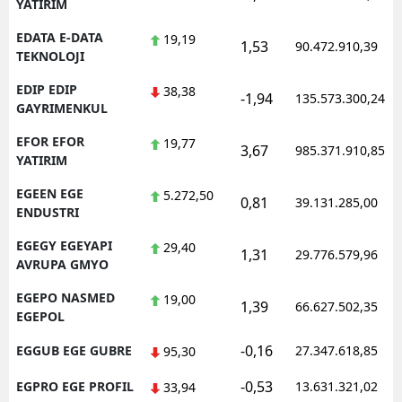
YATIRIM
EDATA E-DATA
19,19
1,53
90.472.910,39
TEKNOLOJI
EDIP EDIP
38,38
-1,94
135.573.300,24
GAYRIMENKUL
EFOR EFOR
19,77
3,67
985.371.910,85
YATIRIM
EGEEN EGE
5.272,50
0,81
39.131.285,00
ENDUSTRI
EGEGY EGEYAPI
29,40
1,31
29.776.579,96
AVRUPA GMYO
EGEPO NASMED
19,00
1,39
66.627.502,35
EGEPOL
-0,16
EGGUB EGE GUBRE
27.347.618,85
95,30
-0,53
EGPRO EGE PROFIL
13.631.321,02
33,94