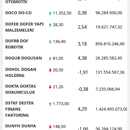
OTOMOTIV
0,38
DOCO DO-CO
96.284.930,00
11.352,50
DOFER DOFER YAPI
28,30
2,54
19.621.747,32
MALZEMELERI
DOFRB DOF
136,40
3,18
856.816.246,40
ROBOTIK
4,38
DOGUB DOGUSAN
26.285.582,45
81,05
DOHOL DOGAN
20,50
-1,91
131.554.567,36
HOLDING
DOKTA DOKTAS
21,20
-0,38
7.235.066,94
DOKUMCULUK
DSTKF DESTEK
1.773,00
4,29
FINANS
1.424.493.073,00
FAKTORING
DUNYH DUNYA
148,50
-1,66
56.264.124,90