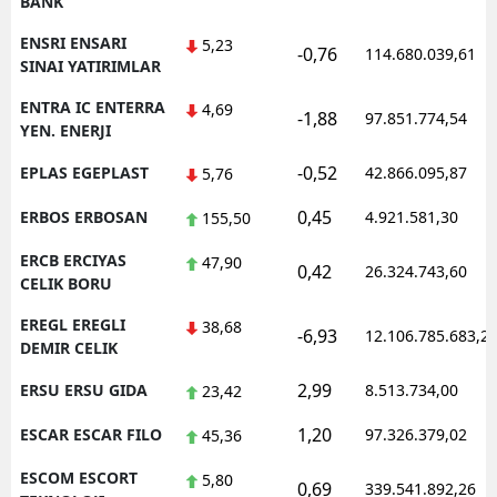
BANK
ENSRI ENSARI
5,23
-0,76
114.680.039,61
SINAI YATIRIMLAR
ENTRA IC ENTERRA
4,69
-1,88
97.851.774,54
YEN. ENERJI
-0,52
EPLAS EGEPLAST
42.866.095,87
5,76
0,45
ERBOS ERBOSAN
4.921.581,30
155,50
ERCB ERCIYAS
47,90
0,42
26.324.743,60
CELIK BORU
EREGL EREGLI
38,68
-6,93
12.106.785.683,2
DEMIR CELIK
2,99
ERSU ERSU GIDA
8.513.734,00
23,42
1,20
ESCAR ESCAR FILO
97.326.379,02
45,36
ESCOM ESCORT
5,80
0,69
339.541.892,26