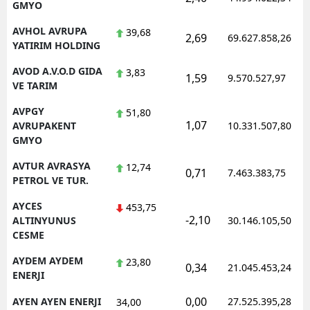
GMYO
AVHOL AVRUPA
39,68
2,69
69.627.858,26
YATIRIM HOLDING
AVOD A.V.O.D GIDA
3,83
1,59
9.570.527,97
VE TARIM
AVPGY
51,80
1,07
AVRUPAKENT
10.331.507,80
GMYO
AVTUR AVRASYA
12,74
0,71
7.463.383,75
PETROL VE TUR.
AYCES
453,75
-2,10
ALTINYUNUS
30.146.105,50
CESME
AYDEM AYDEM
23,80
0,34
21.045.453,24
ENERJI
0,00
AYEN AYEN ENERJI
27.525.395,28
34,00