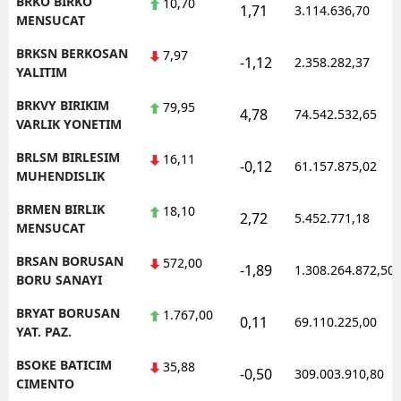
BRKO BIRKO
10,70
1,71
3.114.636,70
MENSUCAT
BRKSN BERKOSAN
7,97
-1,12
2.358.282,37
YALITIM
BRKVY BIRIKIM
79,95
4,78
74.542.532,65
VARLIK YONETIM
BRLSM BIRLESIM
16,11
-0,12
61.157.875,02
MUHENDISLIK
BRMEN BIRLIK
18,10
2,72
5.452.771,18
MENSUCAT
BRSAN BORUSAN
572,00
-1,89
1.308.264.872,50
BORU SANAYI
BRYAT BORUSAN
1.767,00
0,11
69.110.225,00
YAT. PAZ.
BSOKE BATICIM
35,88
-0,50
309.003.910,80
CIMENTO