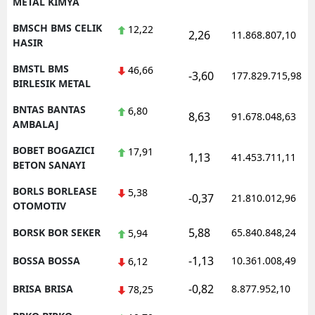
METAL KIMYA
BMSCH BMS CELIK
12,22
2,26
11.868.807,10
HASIR
BMSTL BMS
46,66
-3,60
177.829.715,98
BIRLESIK METAL
BNTAS BANTAS
6,80
8,63
91.678.048,63
AMBALAJ
BOBET BOGAZICI
17,91
1,13
41.453.711,11
BETON SANAYI
BORLS BORLEASE
5,38
-0,37
21.810.012,96
OTOMOTIV
5,88
BORSK BOR SEKER
65.840.848,24
5,94
-1,13
BOSSA BOSSA
10.361.008,49
6,12
-0,82
BRISA BRISA
8.877.952,10
78,25