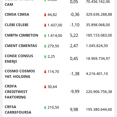
0,05
70.456.162,06
CAM
-0,36
CIMSA CIMSA
329.636.288,88
44,82
-1,10
CLEBI CELEBI
35.898.068,00
1.437,00
5,22
CMBTN CIMBETON
185.153.083,00
1.614,00
2,47
CMENT CIMENTAS
1.045.824,50
279,50
CONSE CONSUS
2,25
0,45
18.969.734,97
ENERJI
COSMO COSMOS
114,70
-1,38
4.216.401,10
YAT. HOLDING
CRDFA
30,64
-9,99
CREDITWEST
220.906.756,38
FAKTORING
CRFSA
210,50
9,98
195.380.644,60
CARREFOURSA