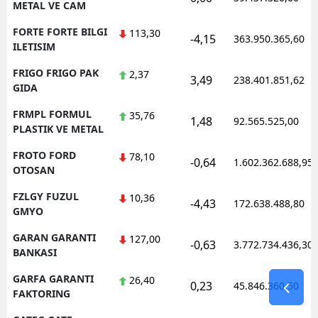
METAL VE CAM
FORTE FORTE BILGI
113,30
-4,15
363.950.365,60
ILETISIM
FRIGO FRIGO PAK
2,37
3,49
238.401.851,62
GIDA
FRMPL FORMUL
35,76
1,48
92.565.525,00
PLASTIK VE METAL
FROTO FORD
78,10
-0,64
1.602.362.688,95
OTOSAN
FZLGY FUZUL
10,36
-4,43
172.638.488,80
GMYO
GARAN GARANTI
127,00
-0,63
3.772.734.436,30
BANKASI
GARFA GARANTI
26,40
0,23
45.846.360,50
FAKTORING