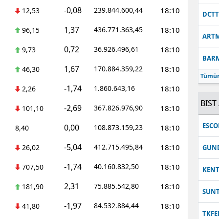
-0,08
239.844.600,44
18:10
12,53
DCT
1,37
436.771.363,45
18:10
96,15
ART
0,72
36.926.496,61
18:10
9,73
BAR
1,67
170.884.359,22
18:10
46,30
Tümün
-1,74
1.860.643,16
18:10
2,26
BIST 
-2,69
367.826.976,90
18:10
101,10
ESC
0,00
108.873.159,23
18:10
8,40
-5,04
412.715.495,84
18:10
26,02
GUN
-1,74
40.160.832,50
18:10
707,50
KEN
2,31
75.885.542,80
18:10
181,90
SUN
-1,97
84.532.884,44
18:10
41,80
TKFE