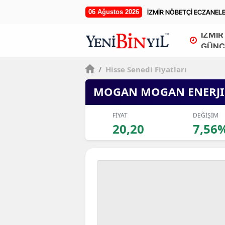
06 Ağustos 2026
İZMİR NÖBETÇİ ECZANEL
İZMİR
GÜNC
/
Hisse Senedi Fiyatları
MOGAN MOGAN ENERJI
FİYAT
DEĞİŞİM
20,20
7,56