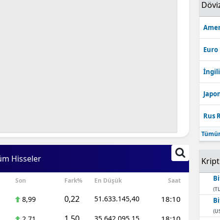
Dövi
Amer
Euro
İngili
Japon
Rus R
Tümün
üm Hisseler
Krip
Bi
Son
Fark%
En Düşük
Saat
(TL
0,22
51.633.145,40
18:10
8,99
Bi
(U
1,50
35.642.095,15
18:10
2,71