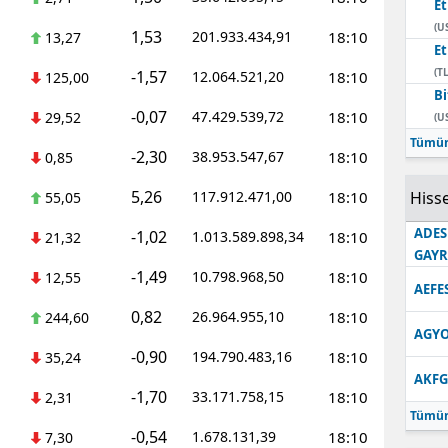
E
(U
1,53
201.933.434,91
18:10
13,27
E
(TL
-1,57
12.064.521,20
18:10
125,00
Bi
-0,07
47.429.539,72
18:10
29,52
(U
Tümün
-2,30
38.953.547,67
18:10
0,85
5,26
117.912.471,00
18:10
Hisse
55,05
ADES
-1,02
1.013.589.898,34
18:10
21,32
GAY
-1,49
10.798.968,50
18:10
12,55
AEFE
0,82
26.964.955,10
18:10
244,60
AGYO
-0,90
194.790.483,16
18:10
35,24
AKFG
-1,70
33.171.758,15
18:10
2,31
Tümün
-0,54
1.678.131,39
18:10
7,30