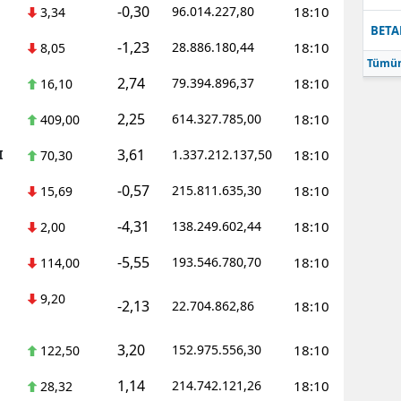
-0,30
96.014.227,80
18:10
3,34
BETA
-1,23
28.886.180,44
18:10
8,05
Tümün
2,74
79.394.896,37
18:10
16,10
2,25
614.327.785,00
18:10
409,00
3,61
I
1.337.212.137,50
18:10
70,30
-0,57
215.811.635,30
18:10
15,69
-4,31
138.249.602,44
18:10
2,00
-5,55
193.546.780,70
18:10
114,00
9,20
-2,13
22.704.862,86
18:10
3,20
152.975.556,30
18:10
122,50
1,14
214.742.121,26
18:10
28,32