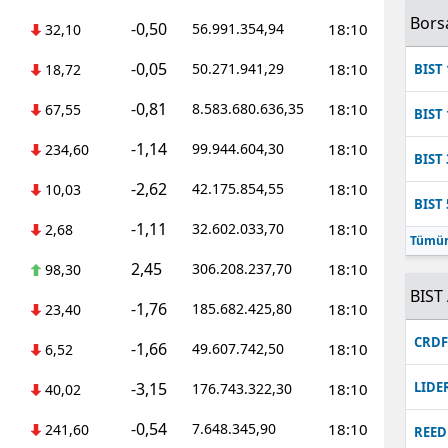
Bors
-0,50
56.991.354,94
18:10
32,10
-0,05
50.271.941,29
18:10
18,72
BIST 
-0,81
8.583.680.636,35
18:10
67,55
BIST 
-1,14
99.944.604,30
18:10
234,60
BIST 
-2,62
42.175.854,55
18:10
10,03
BIST 
-1,11
32.602.033,70
18:10
2,68
Tümün
2,45
306.208.237,70
18:10
98,30
BIST 
-1,76
185.682.425,80
18:10
23,40
CRD
-1,66
49.607.742,50
18:10
6,52
-3,15
LIDE
176.743.322,30
18:10
40,02
-0,54
7.648.345,90
18:10
241,60
REED