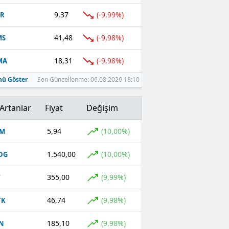
9,37
(-9,99%)
TR
41,48
(-9,98%)
MS
18,31
(-9,98%)
MA
ü Göster
Son Güncellenme: 06.08.2026 18:10
Artanlar
Fiyat
Değişim
5,94
(10,00%)
OM
1.540,00
(10,00%)
DG
355,00
(9,99%)
T
46,74
(9,98%)
TK
185,10
(9,98%)
N