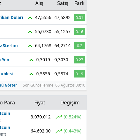
z
Alış
Satış
Fark
47,5556
47,5892
ikan Doları
0.01
55,0730
55,1257
0.16
64,1768
64,2714
z Sterlini
0.2
0,3019
0,3030
 Yeni
0.27
0,5856
0,5874
ublesi
0.19
ü Göster
Son Güncellenme: 06 Ağustos 00:10
to Para
Fiyat
Değişim
tcoin
3.070.012
(0.524%)
)
tcoin
64.692,00
(0.443%)
SDT)