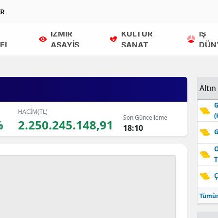
ER
İZMİR
KÜLTÜR
İŞ
EL
ASAYİŞ
SANAT
DÜN
Altın
G
HACİM(TL)
(
Son Güncelleme
%
2.250.245.148,91
18:10
G
O
T
Ç
Tümün