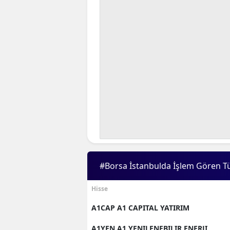
#Borsa İstanbulda İşlem Gören T
Hisse
A1CAP A1 CAPITAL YATIRIM
A1YEN A1 YENILENEBILIR ENERJI