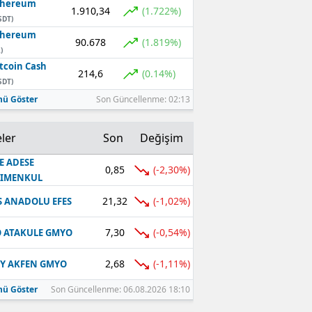
thereum
1.910,34
(1.722%)
SDT)
thereum
90.678
(1.819%)
)
tcoin Cash
214,6
(0.14%)
SDT)
ü Göster
Son Güncellenme: 02:13
ler
Son
Değişim
E ADESE
0,85
(-2,30%)
RIMENKUL
21,32
(-1,02%)
S ANADOLU EFES
7,30
(-0,54%)
 ATAKULE GMYO
2,68
(-1,11%)
Y AKFEN GMYO
ü Göster
Son Güncellenme: 06.08.2026 18:10