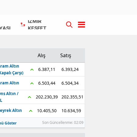
İZMİR
YASI
KEŞFET
Alış
Satış
ram Altın
6.393,24
6.387,11
Kapalı Çarşı)
6.504,34
6.503,44
ram Altın
ns Altın /
202.355,51
202.230,39
L
10.634,59
10.405,50
eyrek Altın
Son Güncellenme: 02:09
ü Göster