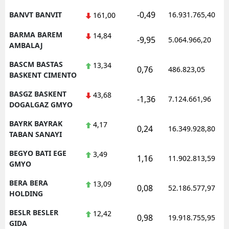
-0,49
BANVT BANVIT
16.931.765,40
161,00
BARMA BAREM
14,84
-9,95
5.064.966,20
AMBALAJ
BASCM BASTAS
13,34
0,76
486.823,05
BASKENT CIMENTO
BASGZ BASKENT
43,68
-1,36
7.124.661,96
DOGALGAZ GMYO
BAYRK BAYRAK
4,17
0,24
16.349.928,80
TABAN SANAYI
BEGYO BATI EGE
3,49
1,16
11.902.813,59
GMYO
BERA BERA
13,09
0,08
52.186.577,97
HOLDING
BESLR BESLER
12,42
0,98
19.918.755,95
GIDA