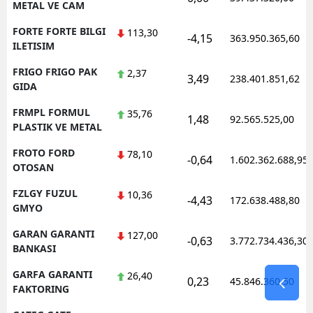
METAL VE CAM
FORTE FORTE BILGI
113,30
-4,15
363.950.365,60
ILETISIM
FRIGO FRIGO PAK
2,37
3,49
238.401.851,62
GIDA
FRMPL FORMUL
35,76
1,48
92.565.525,00
PLASTIK VE METAL
FROTO FORD
78,10
-0,64
1.602.362.688,95
OTOSAN
FZLGY FUZUL
10,36
-4,43
172.638.488,80
GMYO
GARAN GARANTI
127,00
-0,63
3.772.734.436,30
BANKASI
GARFA GARANTI
26,40
0,23
45.846.360,50
FAKTORING