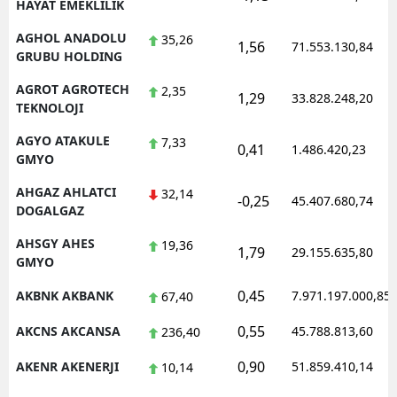
HAYAT EMEKLILIK
AGHOL ANADOLU
35,26
1,56
71.553.130,84
GRUBU HOLDING
AGROT AGROTECH
2,35
1,29
33.828.248,20
TEKNOLOJI
AGYO ATAKULE
7,33
0,41
1.486.420,23
GMYO
AHGAZ AHLATCI
32,14
-0,25
45.407.680,74
DOGALGAZ
AHSGY AHES
19,36
1,79
29.155.635,80
GMYO
0,45
AKBNK AKBANK
7.971.197.000,85
67,40
0,55
AKCNS AKCANSA
45.788.813,60
236,40
0,90
AKENR AKENERJI
51.859.410,14
10,14