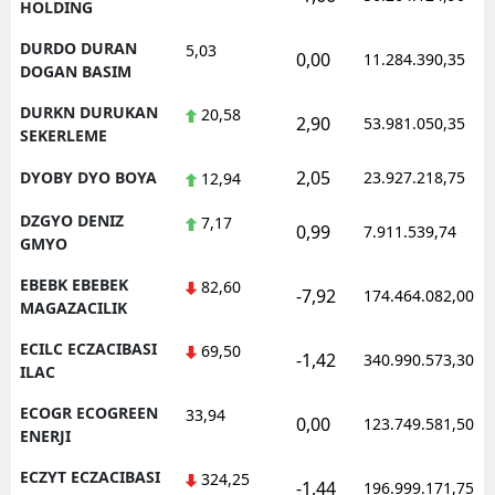
HOLDING
DURDO DURAN
5,03
0,00
11.284.390,35
DOGAN BASIM
DURKN DURUKAN
20,58
2,90
53.981.050,35
SEKERLEME
2,05
DYOBY DYO BOYA
23.927.218,75
12,94
DZGYO DENIZ
7,17
0,99
7.911.539,74
GMYO
EBEBK EBEBEK
82,60
-7,92
174.464.082,00
MAGAZACILIK
ECILC ECZACIBASI
69,50
-1,42
340.990.573,30
ILAC
ECOGR ECOGREEN
33,94
0,00
123.749.581,50
ENERJI
ECZYT ECZACIBASI
324,25
-1,44
196.999.171,75