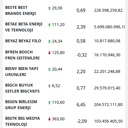
BESTE BEST
29,30
0,69
228.598.259,82
BRANDS ENERJI
BETAE BETA ENERJI
111,20
2,39
5.699.080.996,10
VE TEKNOLOJI
0,58
BEYAZ BEYAZ FILO
10.817.880,08
24,34
BFREN BOSCH
125,80
-0,32
16.170.946,30
FREN SISTEMLERI
BIENY BIEN YAPI
20,44
2,20
22.201.248,88
URUNLERI
BIGCH BUYUK
6,52
0,77
29.579.015,40
SEFLER BIGCHEFS
BIGEN BIRLESIM
110,60
6,45
204.572.111,80
GRUP ENERJI
BIGTK BIG MEDYA
363,00
-2,09
103.456.405,50
TEKNOLOJI