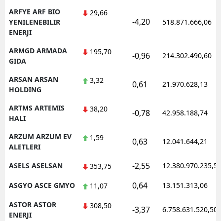
ARFYE ARF BIO
29,66
-4,20
YENILENEBILIR
518.871.666,06
ENERJI
ARMGD ARMADA
195,70
-0,96
214.302.490,60
GIDA
ARSAN ARSAN
3,32
0,61
21.970.628,13
HOLDING
ARTMS ARTEMIS
38,20
-0,78
42.958.188,74
HALI
ARZUM ARZUM EV
1,59
0,63
12.041.644,21
ALETLERI
-2,55
ASELS ASELSAN
12.380.970.235,5
353,75
0,64
ASGYO ASCE GMYO
13.151.313,06
11,07
ASTOR ASTOR
308,50
-3,37
6.758.631.520,50
ENERJI