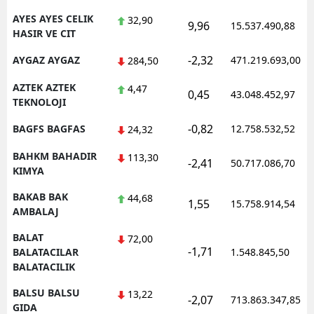
AYES AYES CELIK
32,90
9,96
15.537.490,88
HASIR VE CIT
-2,32
AYGAZ AYGAZ
471.219.693,00
284,50
AZTEK AZTEK
4,47
0,45
43.048.452,97
TEKNOLOJI
-0,82
BAGFS BAGFAS
12.758.532,52
24,32
BAHKM BAHADIR
113,30
-2,41
50.717.086,70
KIMYA
BAKAB BAK
44,68
1,55
15.758.914,54
AMBALAJ
BALAT
72,00
-1,71
BALATACILAR
1.548.845,50
BALATACILIK
BALSU BALSU
13,22
-2,07
713.863.347,85
GIDA