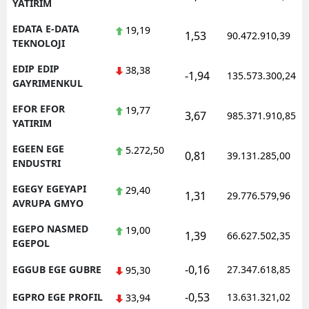
YATIRIM
EDATA E-DATA
19,19
1,53
90.472.910,39
TEKNOLOJI
EDIP EDIP
38,38
-1,94
135.573.300,24
GAYRIMENKUL
EFOR EFOR
19,77
3,67
985.371.910,85
YATIRIM
EGEEN EGE
5.272,50
0,81
39.131.285,00
ENDUSTRI
EGEGY EGEYAPI
29,40
1,31
29.776.579,96
AVRUPA GMYO
EGEPO NASMED
19,00
1,39
66.627.502,35
EGEPOL
-0,16
EGGUB EGE GUBRE
27.347.618,85
95,30
-0,53
EGPRO EGE PROFIL
13.631.321,02
33,94