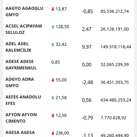
AAGYO AGAOGLU
12,87
-0,85
85.536.212,74
GMYO
ACSEL ACIPAYAM
128,50
2,47
26.128.191,00
SELULOZ
ADEL ADEL
32,42
9,97
149.318.118,44
KALEMCILIK
ADESE ADESE
0,85
0,00
52.065.239,39
GAYRIMENKUL
ADGYO ADRA
55,00
-2,48
36.451.393,75
GMYO
AEFES ANADOLU
21,58
0,56
634.480.253,24
EFES
AFYON AFYON
12,56
-0,79
7.770.628,92
CIMENTO
AGESA AGESA
236,00
-1,13
49.260.444,90