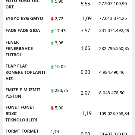
EUYO EURO YAT.
5,90
5,55
27.907.109,90
ORT.
-1,09
EYGYO EYG GMYO
77.013.374,25
2,72
3,57
FADE FADE GIDA
331.374.492,49
17,43
FENER
3,06
1,66
FENERBAHCE
282.796.560,85
FUTBOL
FLAP FLAP
10,05
0,20
KONGRE TOPLANTI
4.984.490,46
HIZ.
FMIZP F-M IZMIT
283,75
2,07
8.048.478,50
PISTON
FONET FONET
5,00
-1,19
BILGI
109.028.768,84
TEKNOLOJILERI
FORMT FORMET
1,74
0,00
39.437.320,00