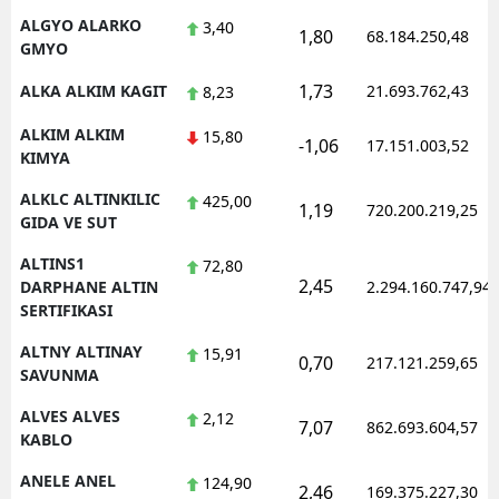
ALGYO ALARKO
3,40
1,80
68.184.250,48
GMYO
1,73
ALKA ALKIM KAGIT
21.693.762,43
8,23
ALKIM ALKIM
15,80
-1,06
17.151.003,52
KIMYA
ALKLC ALTINKILIC
425,00
1,19
720.200.219,25
GIDA VE SUT
ALTINS1
72,80
2,45
DARPHANE ALTIN
2.294.160.747,94
SERTIFIKASI
ALTNY ALTINAY
15,91
0,70
217.121.259,65
SAVUNMA
ALVES ALVES
2,12
7,07
862.693.604,57
KABLO
ANELE ANEL
124,90
2,46
169.375.227,30