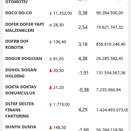
OTOMOTIV
0,38
DOCO DO-CO
96.284.930,00
11.352,50
DOFER DOFER YAPI
28,30
2,54
19.621.747,32
MALZEMELERI
DOFRB DOF
136,40
3,18
856.816.246,40
ROBOTIK
4,38
DOGUB DOGUSAN
26.285.582,45
81,05
DOHOL DOGAN
20,50
-1,91
131.554.567,36
HOLDING
DOKTA DOKTAS
21,20
-0,38
7.235.066,94
DOKUMCULUK
DSTKF DESTEK
1.773,00
4,29
FINANS
1.424.493.073,00
FAKTORING
DUNYH DUNYA
148,50
-1,66
56.264.124,90