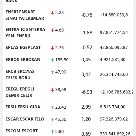
BANK
ENSRI ENSARI
5,23
-0,76
114.680.039,61
SINAI YATIRIMLAR
ENTRA IC ENTERRA
4,69
-1,88
97.851.774,54
YEN. ENERJI
-0,52
EPLAS EGEPLAST
42.866.095,87
5,76
0,45
ERBOS ERBOSAN
4.921.581,30
155,50
ERCB ERCIYAS
47,90
0,42
26.324.743,60
CELIK BORU
EREGL EREGLI
38,68
-6,93
12.106.785.683,2
DEMIR CELIK
2,99
ERSU ERSU GIDA
8.513.734,00
23,42
1,20
ESCAR ESCAR FILO
97.326.379,02
45,36
ESCOM ESCORT
5,80
0,69
339.541.892,26