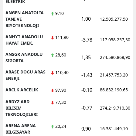
ELEKTRIK
ANGEN ANATOLIA
9,10
1,00
TANI VE
12.505.277,50
BIYOTEKNOLOJI
ANHYT ANADOLU
111,90
-3,78
117.058.257,30
HAYAT EMEK.
ANSGR ANADOLU
28,60
1,35
274.580.868,90
SIGORTA
ARASE DOGU ARAS
110,40
-1,43
21.457.753,20
ENERJI
-0,10
ARCLK ARCELIK
86.832.190,65
97,90
ARDYZ ARD
77,30
-0,77
BILISIM
274.219.710,30
TEKNOLOJILERI
ARENA ARENA
20,24
0,90
16.381.449,10
BILGISAYAR