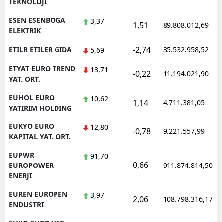
TEKNOLOJI
ESEN ESENBOGA
3,37
1,51
89.808.012,69
ELEKTRIK
-2,74
ETILR ETILER GIDA
35.532.958,52
5,69
ETYAT EURO TREND
13,71
-0,22
11.194.021,90
YAT. ORT.
EUHOL EURO
10,62
1,14
4.711.381,05
YATIRIM HOLDING
EUKYO EURO
12,80
-0,78
9.221.557,99
KAPITAL YAT. ORT.
EUPWR
91,70
0,66
EUROPOWER
911.874.814,50
ENERJI
EUREN EUROPEN
3,97
2,06
108.798.316,17
ENDUSTRI