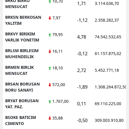
BRKO BIRKO
10,70
1,71
3.114.636,70
MENSUCAT
BRKSN BERKOSAN
7,97
-1,12
2.358.282,37
YALITIM
BRKVY BIRIKIM
79,95
4,78
74.542.532,65
VARLIK YONETIM
BRLSM BIRLESIM
16,11
-0,12
61.157.875,02
MUHENDISLIK
BRMEN BIRLIK
18,10
2,72
5.452.771,18
MENSUCAT
BRSAN BORUSAN
572,00
-1,89
1.308.264.872,50
BORU SANAYI
BRYAT BORUSAN
1.767,00
0,11
69.110.225,00
YAT. PAZ.
BSOKE BATICIM
35,88
-0,50
309.003.910,80
CIMENTO