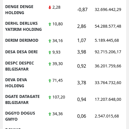
DENGE DENGE
2,28
-0,87
32.696.442,29
HOLDING
DERHL DERLUKS
10,80
2,86
54.288.577,48
YATIRIM HOLDING
1,07
DERIM DERIMOD
5.189.445,68
34,16
3,98
DESA DESA DERI
92.715.206,17
9,93
DESPC DESPEC
39,30
0,92
36.201.759,66
BILGISAYAR
DEVA DEVA
71,45
3,78
33.764.732,60
HOLDING
DGATE DATAGATE
107,20
0,94
17.207.648,00
BILGISAYAR
DGGYO DOGUS
34,36
0,06
2.547.015,68
GMYO