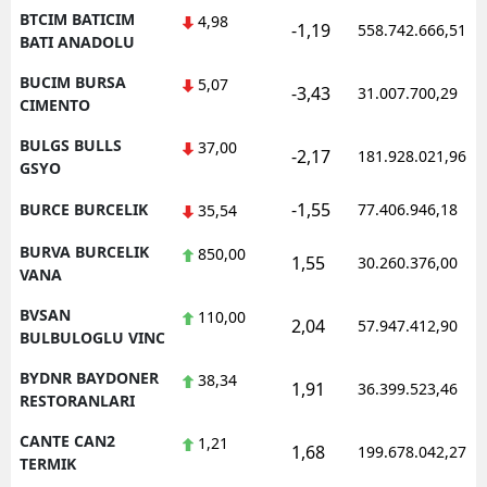
BTCIM BATICIM
4,98
-1,19
558.742.666,51
BATI ANADOLU
BUCIM BURSA
5,07
-3,43
31.007.700,29
CIMENTO
BULGS BULLS
37,00
-2,17
181.928.021,96
GSYO
-1,55
BURCE BURCELIK
77.406.946,18
35,54
BURVA BURCELIK
850,00
1,55
30.260.376,00
VANA
BVSAN
110,00
2,04
57.947.412,90
BULBULOGLU VINC
BYDNR BAYDONER
38,34
1,91
36.399.523,46
RESTORANLARI
CANTE CAN2
1,21
1,68
199.678.042,27
TERMIK