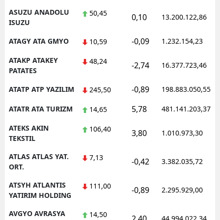
ASUZU ANADOLU
50,45
0,10
13.200.122,86
ISUZU
-0,09
ATAGY ATA GMYO
1.232.154,23
10,59
ATAKP ATAKEY
48,24
-2,74
16.377.723,46
PATATES
-0,89
ATATP ATP YAZILIM
198.883.050,55
245,50
5,78
ATATR ATA TURIZM
481.141.203,37
14,65
ATEKS AKIN
106,40
3,80
1.010.973,30
TEKSTIL
ATLAS ATLAS YAT.
7,13
-0,42
3.382.035,72
ORT.
ATSYH ATLANTIS
111,00
-0,89
2.295.929,00
YATIRIM HOLDING
AVGYO AVRASYA
14,50
2,40
44.994.022,34