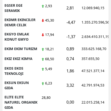
EGSER EGE
2,93
2,81
12.069.940,15
SERAMIK
EKDMR EKINCILER
45,30
-4,47
1.355.270.596,56
DEMIR CELIK
EKGYO EMLAK
17,94
-1,37
2.634.410.311,19
KONUT GMYO
0,89
EKIM EKIM TURIZM
333.625.168,70
18,21
0,74
EKIZ EKIZ KIMYA
357.655,50
68,50
EKOS EKOS
5,49
1,86
47.521.377,14
TEKNOLOJI
EKSUN EKSUN
6,23
3,32
42.791.974,53
GIDA
ELITE ELITE
28,80
0,00
NATUREL ORGANIK
22.015.258,14
GIDA