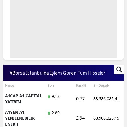
#Borsa İstanbulda İşlem Gören Tüm Hisseler
Hisse
Son
Fark%
En Düşük
A1CAP A1 CAPITAL
9,18
0,77
83.586.085,41
YATIRIM
A1YEN A1
2,80
2,94
YENILENEBILIR
68.908.325,15
ENERJI