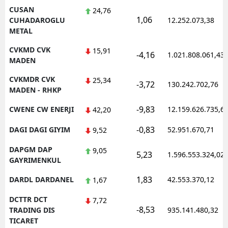
CUSAN
24,76
1,06
CUHADAROGLU
12.252.073,38
METAL
CVKMD CVK
15,91
-4,16
1.021.808.061,43
MADEN
CVKMDR CVK
25,34
-3,72
130.242.702,76
MADEN - RHKP
-9,83
CWENE CW ENERJI
12.159.626.735,6
42,20
-0,83
DAGI DAGI GIYIM
52.951.670,71
9,52
DAPGM DAP
9,05
5,23
1.596.553.324,02
GAYRIMENKUL
1,83
DARDL DARDANEL
42.553.370,12
1,67
DCTTR DCT
7,72
-8,53
TRADING DIS
935.141.480,32
TICARET