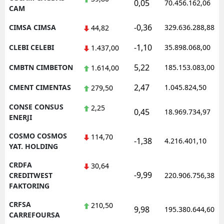
0,05
70.456.162,06
CAM
-0,36
CIMSA CIMSA
329.636.288,88
44,82
-1,10
CLEBI CELEBI
35.898.068,00
1.437,00
5,22
CMBTN CIMBETON
185.153.083,00
1.614,00
2,47
CMENT CIMENTAS
1.045.824,50
279,50
CONSE CONSUS
2,25
0,45
18.969.734,97
ENERJI
COSMO COSMOS
114,70
-1,38
4.216.401,10
YAT. HOLDING
CRDFA
30,64
-9,99
CREDITWEST
220.906.756,38
FAKTORING
CRFSA
210,50
9,98
195.380.644,60
CARREFOURSA