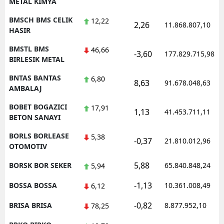
METAL KIMYA
BMSCH BMS CELIK
12,22
2,26
11.868.807,10
HASIR
BMSTL BMS
46,66
-3,60
177.829.715,98
BIRLESIK METAL
BNTAS BANTAS
6,80
8,63
91.678.048,63
AMBALAJ
BOBET BOGAZICI
17,91
1,13
41.453.711,11
BETON SANAYI
BORLS BORLEASE
5,38
-0,37
21.810.012,96
OTOMOTIV
5,88
BORSK BOR SEKER
65.840.848,24
5,94
-1,13
BOSSA BOSSA
10.361.008,49
6,12
-0,82
BRISA BRISA
8.877.952,10
78,25