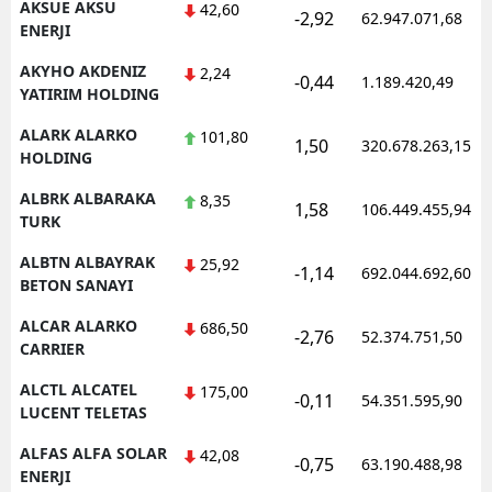
AKSUE AKSU
42,60
-2,92
62.947.071,68
ENERJI
AKYHO AKDENIZ
2,24
-0,44
1.189.420,49
YATIRIM HOLDING
ALARK ALARKO
101,80
1,50
320.678.263,15
HOLDING
ALBRK ALBARAKA
8,35
1,58
106.449.455,94
TURK
ALBTN ALBAYRAK
25,92
-1,14
692.044.692,60
BETON SANAYI
ALCAR ALARKO
686,50
-2,76
52.374.751,50
CARRIER
ALCTL ALCATEL
175,00
-0,11
54.351.595,90
LUCENT TELETAS
ALFAS ALFA SOLAR
42,08
-0,75
63.190.488,98
ENERJI