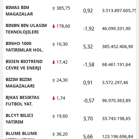
BIMAS BIM
385,75
0,92
3.513.897.605,75
MAGAZALAR
BINBN BIN ULASIM
178,60
-1,92
46.099.331,90
TEKNOLOJILERI
BINHO 1000
10,30
5,32
385.452.406,90
YATIRIMLAR HOL.
BIOEN BIOTREND
17,42
-1,58
68.461.191,64
CEVRE VE ENERJI
BIZIM BIZIM
24,30
0,91
3.572.297,46
MAGAZALARI
BJKAS BESIKTAS
1,74
-0,57
96.970.363,89
FUTBOL YAT.
BLCYT BILICI
19,60
3,70
33.743.198,65
YATIRIM
BLUME BLUME
36,20
5,66
123.196.696,84