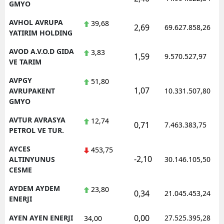
GMYO
AVHOL AVRUPA
39,68
2,69
69.627.858,26
YATIRIM HOLDING
AVOD A.V.O.D GIDA
3,83
1,59
9.570.527,97
VE TARIM
AVPGY
51,80
1,07
AVRUPAKENT
10.331.507,80
GMYO
AVTUR AVRASYA
12,74
0,71
7.463.383,75
PETROL VE TUR.
AYCES
453,75
-2,10
ALTINYUNUS
30.146.105,50
CESME
AYDEM AYDEM
23,80
0,34
21.045.453,24
ENERJI
0,00
AYEN AYEN ENERJI
27.525.395,28
34,00