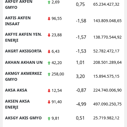
AKFGY AKFEN
2,69
0,75
65.234.427,32
GMYO
AKFIS AKFEN
96,55
-1,58
143.809.048,65
INSAAT
AKFYE AKFEN YEN.
23,88
-1,57
138.770.544,92
ENERJI
-1,53
AKGRT AKSIGORTA
52.782.472,17
6,43
1,01
AKHAN AKHAN UN
208.501.289,64
42,20
AKMGY AKMERKEZ
258,00
3,20
15.894.575,15
GMYO
-0,87
AKSA AKSA
224.740.006,90
12,54
AKSEN AKSA
91,40
-4,99
497.090.250,75
ENERJI
0,51
AKSGY AKIS GMYO
25.719.982,12
9,81