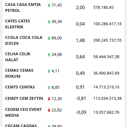
CASA CASA EMTIA
71,45
2,00
578.180,45
PETROL
CATES CATES
49,38
0,04
100.286.417,16
ELEKTRIK
CCOLA COCA COLA
89,00
1,48
390.245.737,55
ICECEK
CELHA CELIK
24,98
0,64
58.444.547,38
HALAT
CEMAS CEMAS
4,11
0,49
36.400.847,69
DOKUM
0,91
CEMTS CEMTAS
14.713.219,16
8,85
-0,81
CEMZY CEM ZEYTIN
113.034.515,38
12,30
CEOEM CEO EVENT
22,82
-0,09
13.057.682,76
MEDYA
CGCAM CAGDAS
39,80