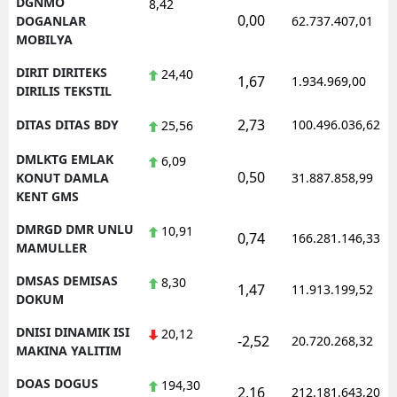
DGNMO
8,42
0,00
DOGANLAR
62.737.407,01
MOBILYA
DIRIT DIRITEKS
24,40
1,67
1.934.969,00
DIRILIS TEKSTIL
2,73
DITAS DITAS BDY
100.496.036,62
25,56
DMLKTG EMLAK
6,09
0,50
KONUT DAMLA
31.887.858,99
KENT GMS
DMRGD DMR UNLU
10,91
0,74
166.281.146,33
MAMULLER
DMSAS DEMISAS
8,30
1,47
11.913.199,52
DOKUM
DNISI DINAMIK ISI
20,12
-2,52
20.720.268,32
MAKINA YALITIM
DOAS DOGUS
194,30
2,16
212.181.643,20