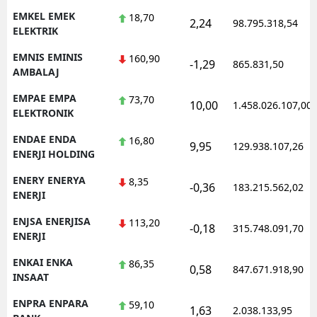
EMKEL EMEK
18,70
2,24
98.795.318,54
ELEKTRIK
EMNIS EMINIS
160,90
-1,29
865.831,50
AMBALAJ
EMPAE EMPA
73,70
10,00
1.458.026.107,00
ELEKTRONIK
ENDAE ENDA
16,80
9,95
129.938.107,26
ENERJI HOLDING
ENERY ENERYA
8,35
-0,36
183.215.562,02
ENERJI
ENJSA ENERJISA
113,20
-0,18
315.748.091,70
ENERJI
ENKAI ENKA
86,35
0,58
847.671.918,90
INSAAT
ENPRA ENPARA
59,10
1,63
2.038.133,95