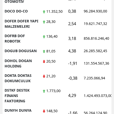
OTOMOTIV
0,38
DOCO DO-CO
96.284.930,00
11.352,50
DOFER DOFER YAPI
28,30
2,54
19.621.747,32
MALZEMELERI
DOFRB DOF
136,40
3,18
856.816.246,40
ROBOTIK
4,38
DOGUB DOGUSAN
26.285.582,45
81,05
DOHOL DOGAN
20,50
-1,91
131.554.567,36
HOLDING
DOKTA DOKTAS
21,20
-0,38
7.235.066,94
DOKUMCULUK
DSTKF DESTEK
1.773,00
4,29
FINANS
1.424.493.073,00
FAKTORING
DUNYH DUNYA
148,50
-1,66
56.264.124,90