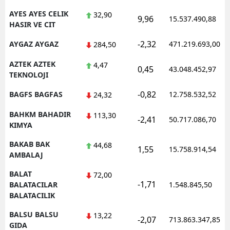
AYES AYES CELIK
32,90
9,96
15.537.490,88
HASIR VE CIT
-2,32
AYGAZ AYGAZ
471.219.693,00
284,50
AZTEK AZTEK
4,47
0,45
43.048.452,97
TEKNOLOJI
-0,82
BAGFS BAGFAS
12.758.532,52
24,32
BAHKM BAHADIR
113,30
-2,41
50.717.086,70
KIMYA
BAKAB BAK
44,68
1,55
15.758.914,54
AMBALAJ
BALAT
72,00
-1,71
BALATACILAR
1.548.845,50
BALATACILIK
BALSU BALSU
13,22
-2,07
713.863.347,85
GIDA