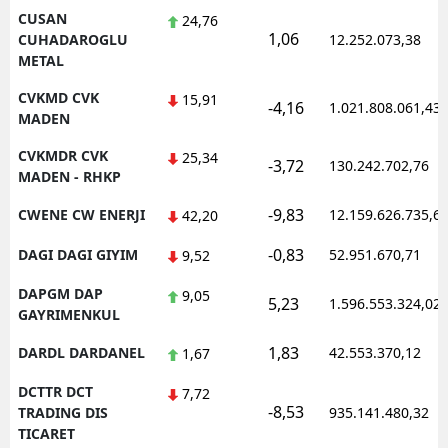
CUSAN
24,76
1,06
CUHADAROGLU
12.252.073,38
METAL
CVKMD CVK
15,91
-4,16
1.021.808.061,43
MADEN
CVKMDR CVK
25,34
-3,72
130.242.702,76
MADEN - RHKP
-9,83
CWENE CW ENERJI
12.159.626.735,6
42,20
-0,83
DAGI DAGI GIYIM
52.951.670,71
9,52
DAPGM DAP
9,05
5,23
1.596.553.324,02
GAYRIMENKUL
1,83
DARDL DARDANEL
42.553.370,12
1,67
DCTTR DCT
7,72
-8,53
TRADING DIS
935.141.480,32
TICARET