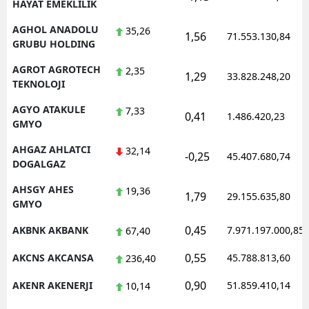
HAYAT EMEKLILIK
AGHOL ANADOLU
35,26
1,56
71.553.130,84
GRUBU HOLDING
AGROT AGROTECH
2,35
1,29
33.828.248,20
TEKNOLOJI
AGYO ATAKULE
7,33
0,41
1.486.420,23
GMYO
AHGAZ AHLATCI
32,14
-0,25
45.407.680,74
DOGALGAZ
AHSGY AHES
19,36
1,79
29.155.635,80
GMYO
0,45
AKBNK AKBANK
7.971.197.000,85
67,40
0,55
AKCNS AKCANSA
45.788.813,60
236,40
0,90
AKENR AKENERJI
51.859.410,14
10,14