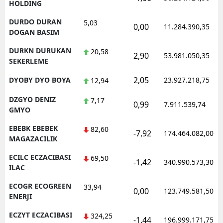
HOLDING
DURDO DURAN
5,03
0,00
11.284.390,35
DOGAN BASIM
DURKN DURUKAN
20,58
2,90
53.981.050,35
SEKERLEME
2,05
DYOBY DYO BOYA
23.927.218,75
12,94
DZGYO DENIZ
7,17
0,99
7.911.539,74
GMYO
EBEBK EBEBEK
82,60
-7,92
174.464.082,00
MAGAZACILIK
ECILC ECZACIBASI
69,50
-1,42
340.990.573,30
ILAC
ECOGR ECOGREEN
33,94
0,00
123.749.581,50
ENERJI
ECZYT ECZACIBASI
324,25
-1,44
196.999.171,75