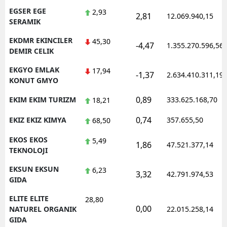
EGSER EGE
2,93
2,81
12.069.940,15
SERAMIK
EKDMR EKINCILER
45,30
-4,47
1.355.270.596,56
DEMIR CELIK
EKGYO EMLAK
17,94
-1,37
2.634.410.311,19
KONUT GMYO
0,89
EKIM EKIM TURIZM
333.625.168,70
18,21
0,74
EKIZ EKIZ KIMYA
357.655,50
68,50
EKOS EKOS
5,49
1,86
47.521.377,14
TEKNOLOJI
EKSUN EKSUN
6,23
3,32
42.791.974,53
GIDA
ELITE ELITE
28,80
0,00
NATUREL ORGANIK
22.015.258,14
GIDA