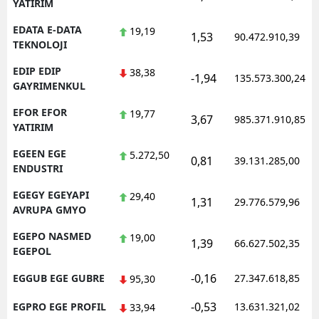
YATIRIM
EDATA E-DATA
19,19
1,53
90.472.910,39
TEKNOLOJI
EDIP EDIP
38,38
-1,94
135.573.300,24
GAYRIMENKUL
EFOR EFOR
19,77
3,67
985.371.910,85
YATIRIM
EGEEN EGE
5.272,50
0,81
39.131.285,00
ENDUSTRI
EGEGY EGEYAPI
29,40
1,31
29.776.579,96
AVRUPA GMYO
EGEPO NASMED
19,00
1,39
66.627.502,35
EGEPOL
-0,16
EGGUB EGE GUBRE
27.347.618,85
95,30
-0,53
EGPRO EGE PROFIL
13.631.321,02
33,94