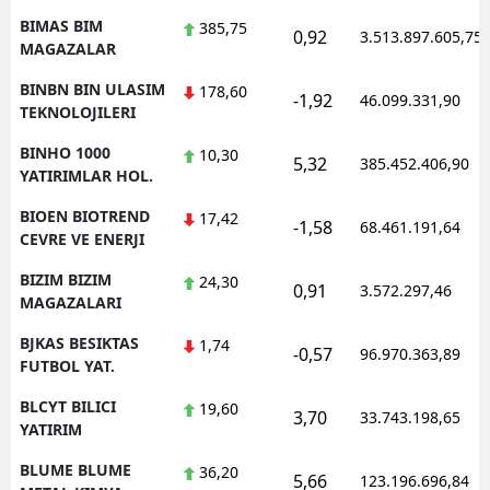
BIMAS BIM
385,75
0,92
3.513.897.605,75
MAGAZALAR
BINBN BIN ULASIM
178,60
-1,92
46.099.331,90
TEKNOLOJILERI
BINHO 1000
10,30
5,32
385.452.406,90
YATIRIMLAR HOL.
BIOEN BIOTREND
17,42
-1,58
68.461.191,64
CEVRE VE ENERJI
BIZIM BIZIM
24,30
0,91
3.572.297,46
MAGAZALARI
BJKAS BESIKTAS
1,74
-0,57
96.970.363,89
FUTBOL YAT.
BLCYT BILICI
19,60
3,70
33.743.198,65
YATIRIM
BLUME BLUME
36,20
5,66
123.196.696,84