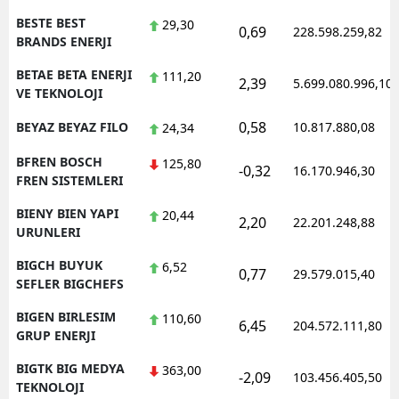
BESTE BEST
29,30
0,69
228.598.259,82
BRANDS ENERJI
BETAE BETA ENERJI
111,20
2,39
5.699.080.996,10
VE TEKNOLOJI
0,58
BEYAZ BEYAZ FILO
10.817.880,08
24,34
BFREN BOSCH
125,80
-0,32
16.170.946,30
FREN SISTEMLERI
BIENY BIEN YAPI
20,44
2,20
22.201.248,88
URUNLERI
BIGCH BUYUK
6,52
0,77
29.579.015,40
SEFLER BIGCHEFS
BIGEN BIRLESIM
110,60
6,45
204.572.111,80
GRUP ENERJI
BIGTK BIG MEDYA
363,00
-2,09
103.456.405,50
TEKNOLOJI