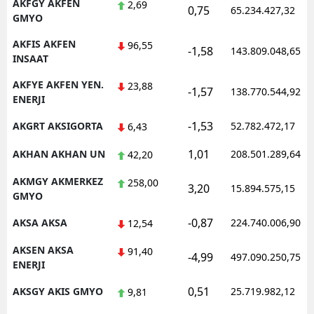
AKFGY AKFEN
2,69
0,75
65.234.427,32
GMYO
AKFIS AKFEN
96,55
-1,58
143.809.048,65
INSAAT
AKFYE AKFEN YEN.
23,88
-1,57
138.770.544,92
ENERJI
-1,53
AKGRT AKSIGORTA
52.782.472,17
6,43
1,01
AKHAN AKHAN UN
208.501.289,64
42,20
AKMGY AKMERKEZ
258,00
3,20
15.894.575,15
GMYO
-0,87
AKSA AKSA
224.740.006,90
12,54
AKSEN AKSA
91,40
-4,99
497.090.250,75
ENERJI
0,51
AKSGY AKIS GMYO
25.719.982,12
9,81