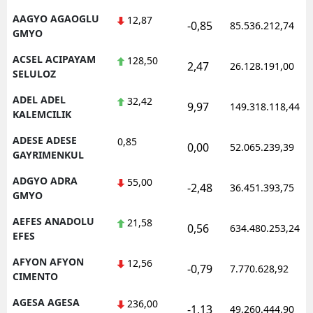
AAGYO AGAOGLU
12,87
-0,85
85.536.212,74
GMYO
ACSEL ACIPAYAM
128,50
2,47
26.128.191,00
SELULOZ
ADEL ADEL
32,42
9,97
149.318.118,44
KALEMCILIK
ADESE ADESE
0,85
0,00
52.065.239,39
GAYRIMENKUL
ADGYO ADRA
55,00
-2,48
36.451.393,75
GMYO
AEFES ANADOLU
21,58
0,56
634.480.253,24
EFES
AFYON AFYON
12,56
-0,79
7.770.628,92
CIMENTO
AGESA AGESA
236,00
-1,13
49.260.444,90