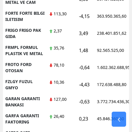
METAL VE CAM
FORTE FORTE BILGI
113,30
-4,15
363.950.365,60
ILETISIM
FRIGO FRIGO PAK
2,37
3,49
238.401.851,62
GIDA
FRMPL FORMUL
35,76
1,48
92.565.525,00
PLASTIK VE METAL
FROTO FORD
78,10
-0,64
1.602.362.688,95
OTOSAN
FZLGY FUZUL
10,36
-4,43
172.638.488,80
GMYO
GARAN GARANTI
127,00
-0,63
3.772.734.436,30
BANKASI
GARFA GARANTI
26,40
0,23
45.846.360,50
FAKTORING