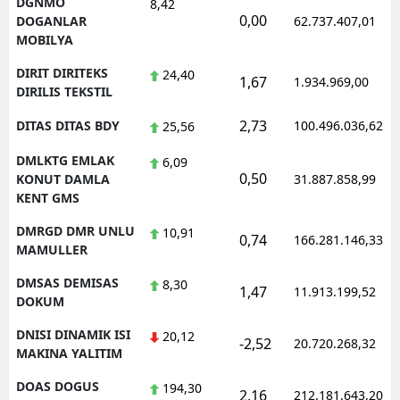
DGNMO
8,42
0,00
DOGANLAR
62.737.407,01
MOBILYA
DIRIT DIRITEKS
24,40
1,67
1.934.969,00
DIRILIS TEKSTIL
2,73
DITAS DITAS BDY
100.496.036,62
25,56
DMLKTG EMLAK
6,09
0,50
KONUT DAMLA
31.887.858,99
KENT GMS
DMRGD DMR UNLU
10,91
0,74
166.281.146,33
MAMULLER
DMSAS DEMISAS
8,30
1,47
11.913.199,52
DOKUM
DNISI DINAMIK ISI
20,12
-2,52
20.720.268,32
MAKINA YALITIM
DOAS DOGUS
194,30
2,16
212.181.643,20