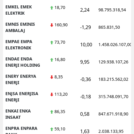
EMKEL EMEK
18,70
2,24
98.795.318,54
ELEKTRIK
EMNIS EMINIS
160,90
-1,29
865.831,50
AMBALAJ
EMPAE EMPA
73,70
10,00
1.458.026.107,00
ELEKTRONIK
ENDAE ENDA
16,80
9,95
129.938.107,26
ENERJI HOLDING
ENERY ENERYA
8,35
-0,36
183.215.562,02
ENERJI
ENJSA ENERJISA
113,20
-0,18
315.748.091,70
ENERJI
ENKAI ENKA
86,35
0,58
847.671.918,90
INSAAT
ENPRA ENPARA
59,10
1,63
2.038.133,95