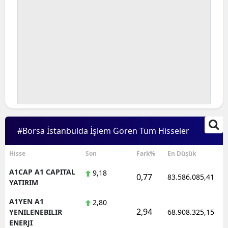
#Borsa İstanbulda İşlem Gören Tüm Hisseler
Hisse
Son
Fark%
En Düşük
A1CAP A1 CAPITAL
9,18
0,77
83.586.085,41
YATIRIM
A1YEN A1
2,80
2,94
YENILENEBILIR
68.908.325,15
ENERJI