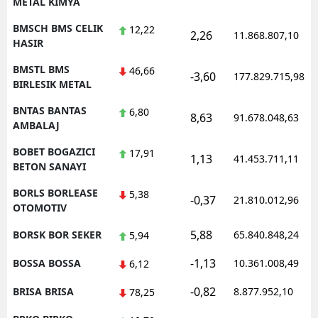
METAL KIMYA
BMSCH BMS CELIK
12,22
2,26
11.868.807,10
HASIR
BMSTL BMS
46,66
-3,60
177.829.715,98
BIRLESIK METAL
BNTAS BANTAS
6,80
8,63
91.678.048,63
AMBALAJ
BOBET BOGAZICI
17,91
1,13
41.453.711,11
BETON SANAYI
BORLS BORLEASE
5,38
-0,37
21.810.012,96
OTOMOTIV
5,88
BORSK BOR SEKER
65.840.848,24
5,94
-1,13
BOSSA BOSSA
10.361.008,49
6,12
-0,82
BRISA BRISA
8.877.952,10
78,25