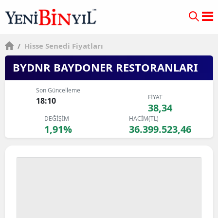
/
Hisse Senedi Fiyatları
BYDNR BAYDONER RESTORANLARI
Son Güncelleme
FİYAT
18:10
38,34
DEĞİŞİM
HACİM(TL)
1,91%
36.399.523,46