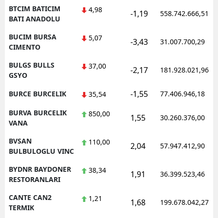
BTCIM BATICIM
4,98
-1,19
558.742.666,51
BATI ANADOLU
BUCIM BURSA
5,07
-3,43
31.007.700,29
CIMENTO
BULGS BULLS
37,00
-2,17
181.928.021,96
GSYO
-1,55
BURCE BURCELIK
77.406.946,18
35,54
BURVA BURCELIK
850,00
1,55
30.260.376,00
VANA
BVSAN
110,00
2,04
57.947.412,90
BULBULOGLU VINC
BYDNR BAYDONER
38,34
1,91
36.399.523,46
RESTORANLARI
CANTE CAN2
1,21
1,68
199.678.042,27
TERMIK