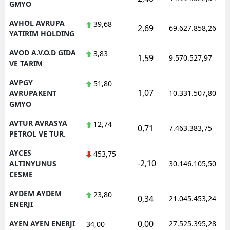
GMYO
AVHOL AVRUPA
39,68
2,69
69.627.858,26
YATIRIM HOLDING
AVOD A.V.O.D GIDA
3,83
1,59
9.570.527,97
VE TARIM
AVPGY
51,80
1,07
AVRUPAKENT
10.331.507,80
GMYO
AVTUR AVRASYA
12,74
0,71
7.463.383,75
PETROL VE TUR.
AYCES
453,75
-2,10
ALTINYUNUS
30.146.105,50
CESME
AYDEM AYDEM
23,80
0,34
21.045.453,24
ENERJI
0,00
AYEN AYEN ENERJI
27.525.395,28
34,00