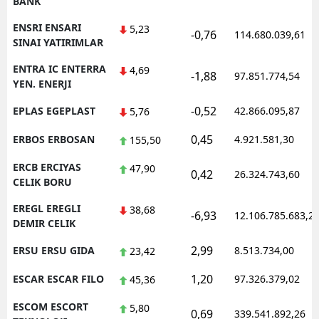
BANK
ENSRI ENSARI
5,23
-0,76
114.680.039,61
SINAI YATIRIMLAR
ENTRA IC ENTERRA
4,69
-1,88
97.851.774,54
YEN. ENERJI
-0,52
EPLAS EGEPLAST
42.866.095,87
5,76
0,45
ERBOS ERBOSAN
4.921.581,30
155,50
ERCB ERCIYAS
47,90
0,42
26.324.743,60
CELIK BORU
EREGL EREGLI
38,68
-6,93
12.106.785.683,2
DEMIR CELIK
2,99
ERSU ERSU GIDA
8.513.734,00
23,42
1,20
ESCAR ESCAR FILO
97.326.379,02
45,36
ESCOM ESCORT
5,80
0,69
339.541.892,26