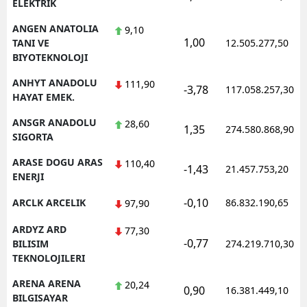
ELEKTRIK
ANGEN ANATOLIA
9,10
1,00
TANI VE
12.505.277,50
BIYOTEKNOLOJI
ANHYT ANADOLU
111,90
-3,78
117.058.257,30
HAYAT EMEK.
ANSGR ANADOLU
28,60
1,35
274.580.868,90
SIGORTA
ARASE DOGU ARAS
110,40
-1,43
21.457.753,20
ENERJI
-0,10
ARCLK ARCELIK
86.832.190,65
97,90
ARDYZ ARD
77,30
-0,77
BILISIM
274.219.710,30
TEKNOLOJILERI
ARENA ARENA
20,24
0,90
16.381.449,10
BILGISAYAR