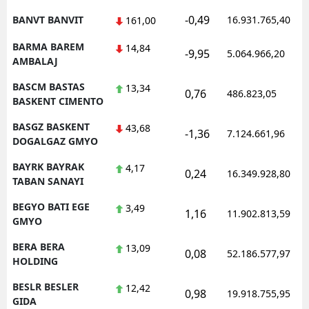
-0,49
BANVT BANVIT
16.931.765,40
161,00
BARMA BAREM
14,84
-9,95
5.064.966,20
AMBALAJ
BASCM BASTAS
13,34
0,76
486.823,05
BASKENT CIMENTO
BASGZ BASKENT
43,68
-1,36
7.124.661,96
DOGALGAZ GMYO
BAYRK BAYRAK
4,17
0,24
16.349.928,80
TABAN SANAYI
BEGYO BATI EGE
3,49
1,16
11.902.813,59
GMYO
BERA BERA
13,09
0,08
52.186.577,97
HOLDING
BESLR BESLER
12,42
0,98
19.918.755,95
GIDA