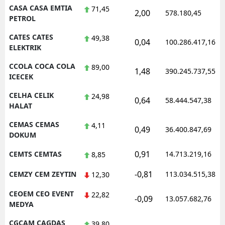
CASA CASA EMTIA
71,45
2,00
578.180,45
PETROL
CATES CATES
49,38
0,04
100.286.417,16
ELEKTRIK
CCOLA COCA COLA
89,00
1,48
390.245.737,55
ICECEK
CELHA CELIK
24,98
0,64
58.444.547,38
HALAT
CEMAS CEMAS
4,11
0,49
36.400.847,69
DOKUM
0,91
CEMTS CEMTAS
14.713.219,16
8,85
-0,81
CEMZY CEM ZEYTIN
113.034.515,38
12,30
CEOEM CEO EVENT
22,82
-0,09
13.057.682,76
MEDYA
CGCAM CAGDAS
39,80