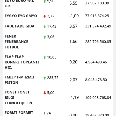
EUYO EURO YAT.
5,90
5,55
27.907.109,90
ORT.
-1,09
EYGYO EYG GMYO
77.013.374,25
2,72
3,57
FADE FADE GIDA
331.374.492,49
17,43
FENER
3,06
1,66
FENERBAHCE
282.796.560,85
FUTBOL
FLAP FLAP
10,05
0,20
KONGRE TOPLANTI
4.984.490,46
HIZ.
FMIZP F-M IZMIT
283,75
2,07
8.048.478,50
PISTON
FONET FONET
5,00
-1,19
BILGI
109.028.768,84
TEKNOLOJILERI
FORMT FORMET
1,74
0,00
39.437.320,00