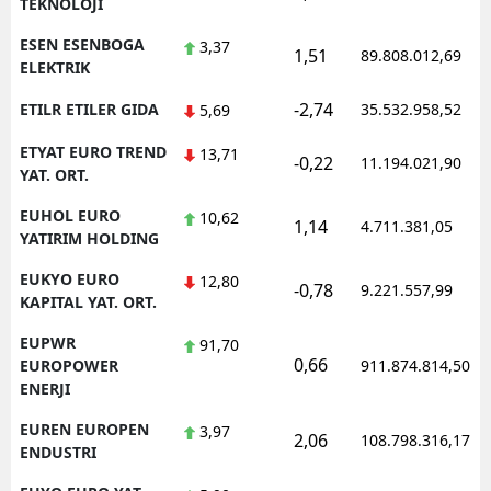
TEKNOLOJI
ESEN ESENBOGA
3,37
1,51
89.808.012,69
ELEKTRIK
-2,74
ETILR ETILER GIDA
35.532.958,52
5,69
ETYAT EURO TREND
13,71
-0,22
11.194.021,90
YAT. ORT.
EUHOL EURO
10,62
1,14
4.711.381,05
YATIRIM HOLDING
EUKYO EURO
12,80
-0,78
9.221.557,99
KAPITAL YAT. ORT.
EUPWR
91,70
0,66
EUROPOWER
911.874.814,50
ENERJI
EUREN EUROPEN
3,97
2,06
108.798.316,17
ENDUSTRI