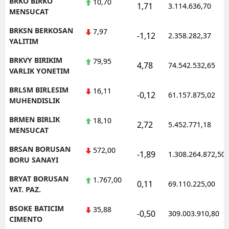
BRKO BIRKO
10,70
1,71
3.114.636,70
MENSUCAT
BRKSN BERKOSAN
7,97
-1,12
2.358.282,37
YALITIM
BRKVY BIRIKIM
79,95
4,78
74.542.532,65
VARLIK YONETIM
BRLSM BIRLESIM
16,11
-0,12
61.157.875,02
MUHENDISLIK
BRMEN BIRLIK
18,10
2,72
5.452.771,18
MENSUCAT
BRSAN BORUSAN
572,00
-1,89
1.308.264.872,50
BORU SANAYI
BRYAT BORUSAN
1.767,00
0,11
69.110.225,00
YAT. PAZ.
BSOKE BATICIM
35,88
-0,50
309.003.910,80
CIMENTO