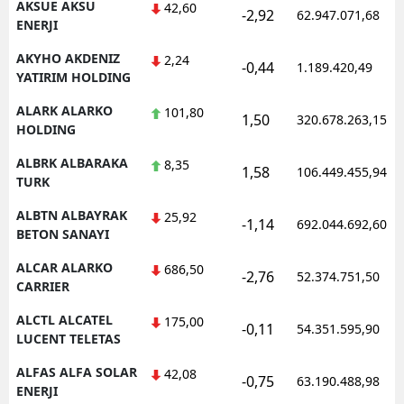
AKSUE AKSU
42,60
-2,92
62.947.071,68
ENERJI
AKYHO AKDENIZ
2,24
-0,44
1.189.420,49
YATIRIM HOLDING
ALARK ALARKO
101,80
1,50
320.678.263,15
HOLDING
ALBRK ALBARAKA
8,35
1,58
106.449.455,94
TURK
ALBTN ALBAYRAK
25,92
-1,14
692.044.692,60
BETON SANAYI
ALCAR ALARKO
686,50
-2,76
52.374.751,50
CARRIER
ALCTL ALCATEL
175,00
-0,11
54.351.595,90
LUCENT TELETAS
ALFAS ALFA SOLAR
42,08
-0,75
63.190.488,98
ENERJI