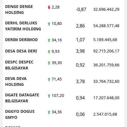
DENGE DENGE
2,28
-0,87
32.696.442,29
HOLDING
DERHL DERLUKS
10,80
2,86
54.288.577,48
YATIRIM HOLDING
1,07
DERIM DERIMOD
5.189.445,68
34,16
3,98
DESA DESA DERI
92.715.206,17
9,93
DESPC DESPEC
39,30
0,92
36.201.759,66
BILGISAYAR
DEVA DEVA
71,45
3,78
33.764.732,60
HOLDING
DGATE DATAGATE
107,20
0,94
17.207.648,00
BILGISAYAR
DGGYO DOGUS
34,36
0,06
2.547.015,68
GMYO