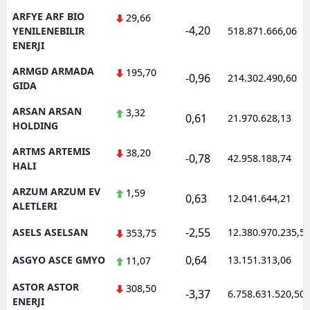
ARFYE ARF BIO
29,66
-4,20
YENILENEBILIR
518.871.666,06
ENERJI
ARMGD ARMADA
195,70
-0,96
214.302.490,60
GIDA
ARSAN ARSAN
3,32
0,61
21.970.628,13
HOLDING
ARTMS ARTEMIS
38,20
-0,78
42.958.188,74
HALI
ARZUM ARZUM EV
1,59
0,63
12.041.644,21
ALETLERI
-2,55
ASELS ASELSAN
12.380.970.235,5
353,75
0,64
ASGYO ASCE GMYO
13.151.313,06
11,07
ASTOR ASTOR
308,50
-3,37
6.758.631.520,50
ENERJI