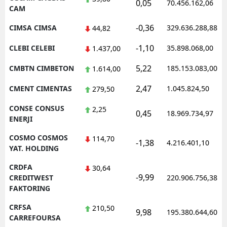
0,05
70.456.162,06
CAM
-0,36
CIMSA CIMSA
329.636.288,88
44,82
-1,10
CLEBI CELEBI
35.898.068,00
1.437,00
5,22
CMBTN CIMBETON
185.153.083,00
1.614,00
2,47
CMENT CIMENTAS
1.045.824,50
279,50
CONSE CONSUS
2,25
0,45
18.969.734,97
ENERJI
COSMO COSMOS
114,70
-1,38
4.216.401,10
YAT. HOLDING
CRDFA
30,64
-9,99
CREDITWEST
220.906.756,38
FAKTORING
CRFSA
210,50
9,98
195.380.644,60
CARREFOURSA