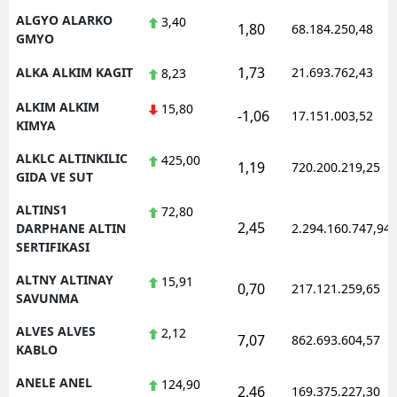
ALGYO ALARKO
3,40
1,80
68.184.250,48
GMYO
1,73
ALKA ALKIM KAGIT
21.693.762,43
8,23
ALKIM ALKIM
15,80
-1,06
17.151.003,52
KIMYA
ALKLC ALTINKILIC
425,00
1,19
720.200.219,25
GIDA VE SUT
ALTINS1
72,80
2,45
DARPHANE ALTIN
2.294.160.747,94
SERTIFIKASI
ALTNY ALTINAY
15,91
0,70
217.121.259,65
SAVUNMA
ALVES ALVES
2,12
7,07
862.693.604,57
KABLO
ANELE ANEL
124,90
2,46
169.375.227,30