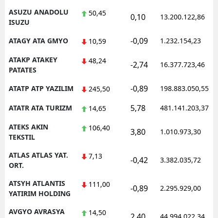
ASUZU ANADOLU
50,45
0,10
13.200.122,86
ISUZU
-0,09
ATAGY ATA GMYO
1.232.154,23
10,59
ATAKP ATAKEY
48,24
-2,74
16.377.723,46
PATATES
-0,89
ATATP ATP YAZILIM
198.883.050,55
245,50
5,78
ATATR ATA TURIZM
481.141.203,37
14,65
ATEKS AKIN
106,40
3,80
1.010.973,30
TEKSTIL
ATLAS ATLAS YAT.
7,13
-0,42
3.382.035,72
ORT.
ATSYH ATLANTIS
111,00
-0,89
2.295.929,00
YATIRIM HOLDING
AVGYO AVRASYA
14,50
2,40
44.994.022,34